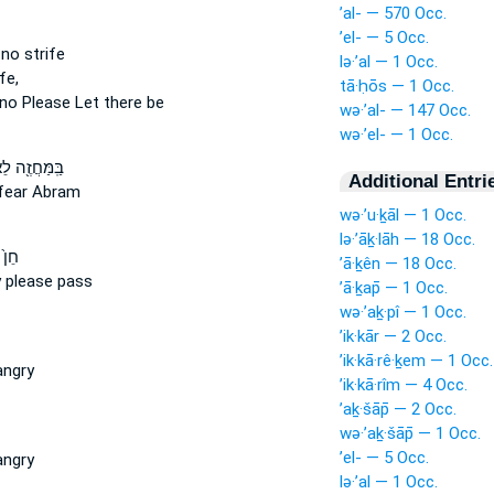
’al- — 570 Occ.
’el- — 5 Occ.
 no
strife
lə·’al — 1 Occ.
fe,
tā·ḥōs — 1 Occ.
 no
Please Let there be
wə·’al- — 147 Occ.
wə·’el- — 1 Occ.
בַּֽמַּחֲזֶ֖ה 
Additional Entri
fear Abram
wə·’u·ḵāl — 1 Occ.
lə·’āḵ·lāh — 18 Occ.
חֵן֙ 
’ā·ḵên — 18 Occ.
y
please pass
’ā·ḵap̄ — 1 Occ.
wə·’aḵ·pî — 1 Occ.
’ik·kār — 2 Occ.
’ik·kā·rê·ḵem — 1 Occ.
angry
’ik·kā·rîm — 4 Occ.
’aḵ·šāp̄ — 2 Occ.
wə·’aḵ·šāp̄ — 1 Occ.
’el- — 5 Occ.
angry
lə·’al — 1 Occ.