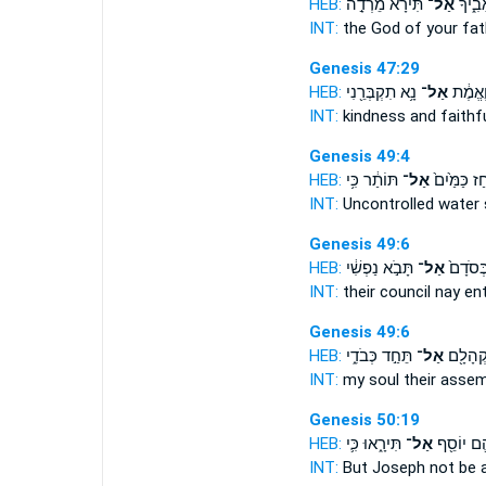
HEB:
תִּירָא֙ מֵרְדָ֣ה
אַל־
ָבִ֑יךָ
INT:
the God of your fa
Genesis 47:29
HEB:
נָ֥א תִקְבְּרֵ֖נִי
אַל־
ֶאֱמֶ֔ת
INT:
kindness and faith
Genesis 49:4
HEB:
תּוֹתַ֔ר כִּ֥י
אַל־
חַז כַּמַּ֙יִם֙
INT:
Uncontrolled water
Genesis 49:6
HEB:
תָּבֹ֣א נַפְשִׁ֔י
אַל־
ְּסֹדָם֙
INT:
their council
nay
ent
Genesis 49:6
HEB:
תֵּחַ֣ד כְּבֹדִ֑י
אַל־
ּקְהָלָ֖ם
INT:
my soul their asse
Genesis 50:19
HEB:
תִּירָ֑אוּ כִּ֛י
אַל־
ֶ֛ם יוֹסֵ֖ף
INT:
But Joseph
not
be a