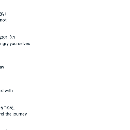
וְעַת
 not
אַל־ תֵּעָ֣צְ
ngry yourselves
ay
ו
rd with
וַיֹּ֣אמֶר א
el the journey