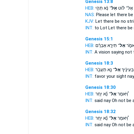
Genesis 13:8
HEB:
נָ֨א תְהִ֤י
אַל־
אֶל־ ל֗וֹט
NAS:
Please
let there be
KJV:
Let there be
no
stri
INT:
to Lot
Let there be
Genesis 15:1
HEB:
תִּירָ֣א אַבְרָ֗ם
אַל־
לֵאמֹ֑ר
INT:
A vision saying
not
Genesis 18:3
HEB:
נָ֥א תַעֲבֹ֖ר
אַל־
בְּעֵינֶ֔יךָ
INT:
favor your sight
na
Genesis 18:30
HEB:
נָ֞א יִ֤חַר
אַל־
וַ֠יֹּאמֶר
INT:
said
nay
Oh not be 
Genesis 18:32
HEB:
נָ֞א יִ֤חַר
אַל־
וַ֠יֹּאמֶר
INT:
said
nay
Oh not be 