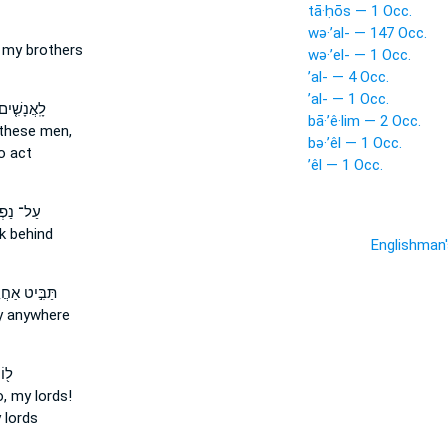
tā·ḥōs — 1 Occ.
wə·’al- — 147 Occ.
 my brothers
wə·’el- — 1 Occ.
’al- — 4 Occ.
’al- — 1 Occ.
לָֽאֲנָשִׁ֤
bā·’ê·lim — 2 Occ.
these men,
bə·’êl — 1 Occ.
o act
’êl — 1 Occ.
עַל־ נַפְש
k behind
Englishman
תַּבִּ֣יט אַחֲר
y anywhere
ל֖ו
,
my lords!
lords