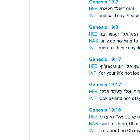
Genesis 19:7
HEB:
נָ֥א אַחַ֖י
אַל־
וַיֹּאמַ֑ר
INT:
and said
nay
Please
Genesis 19:8
HEB:
תַּעֲשׂ֣וּ דָבָ֔ר
אַל־
ים הָאֵל֙
NAS:
only do
nothing
to 
INT:
men to these
nay
d
Genesis 19:17
HEB:
תַּבִּ֣יט אַחֲרֶ֔יךָ
אַל־
ֶׁ֔ךָ
INT:
for your life
not
loo
Genesis 19:17
HEB:
תַּעֲמֹ֖ד בְּכָל־
וְאַֽל־
ֶ֔יךָ
INT:
look behind
not
sta
Genesis 19:18
HEB:
נָ֖א אֲדֹנָֽי׃
אַל־
ֹט אֲלֵהֶ֑ם
NAS:
said to them, Oh
no
INT:
Lot about
no
Oh my 