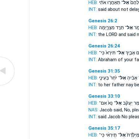
HEB:
תְּאַחֲר֣וּ אֹתִ֔י
אַל־
ֲלֵהֶם֙
INT:
said about
not
dela
Genesis 26:2
HEB:
תֵּרֵ֣ד מִצְרָ֑יְמָה
אַל־
֖אמֶר
INT:
the LORD and said
Genesis 26:24
HEB:
תִּירָא֙ כִּֽי־
אַל־
ם אָבִ֑יךָ
INT:
Abraham of your f
Genesis 31:35
HEB:
יִ֙חַר֙ בְּעֵינֵ֣י
אַל־
אָבִ֗יהָ
INT:
to her father
nay
be 
Genesis 33:10
HEB:
נָא֙ אִם־
אַל־
֣אמֶר יַעֲקֹ֗ב
NAS:
Jacob said,
No,
plea
INT:
said Jacob
No
pleas
Genesis 35:17
HEB:
תִּ֣ירְאִ֔י כִּֽי־
אַל־
ְיַלֶּ֙דֶת֙