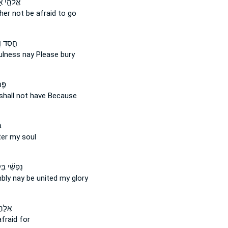
אֱלֹהֵ֣י א
ther
not
be afraid to go
חֶ֣סֶד ו
fulness
nay
Please bury
פַּ֤
shall not
have Because
ב
er my soul
נַפְשִׁ֔י בִ
mbly
nay
be united my glory
אֲלֵה
fraid for