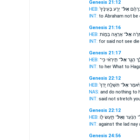
Genesis 21:12
HEB:
יֵרַ֤ע בְּעֵינֶ֙יךָ֙
אַל־
רָהָ֗ם
INT:
to Abraham
not
be 
Genesis 21:16
HEB:
אֶרְאֶ֖ה בְּמ֣וֹת
אַל־
ֽמְרָ֔ה
INT:
for said
not
see die
Genesis 21:17
HEB:
תִּ֣ירְאִ֔י כִּֽי־
אַל־
ּ֣ךְ הָגָ֑ר
INT:
to her What to Hag
Genesis 22:12
HEB:
תִּשְׁלַ֤ח יָֽדְךָ֙
אַל־
ַיֹּ֗אמֶר
NAS:
and do
nothing
to 
INT:
said
not
stretch yo
Genesis 22:12
HEB:
תַּ֥עַשׂ ל֖וֹ
וְאַל־
 הַנַּ֔עַר
INT:
against the lad
nay
a
Genesis 24:56