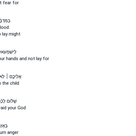
t
fear for
בַּמִּדְבָ
lood.
o
lay might
לַיִּשְׁמְעֵאלִ
our hands
and not
lay for
אֲלֵיכֶ֧ם ׀ לֵא
 the child
שָׁל֨וֹם לָכֶ
aid your God
בְּאָזְנ
urn anger