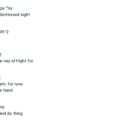
אֶל־ אַבְ
distressed sight
כִּ֣י אָ
לָ
ar
nay
affright for
ו
him; for now
ur hand
אֶל־
nd do thing