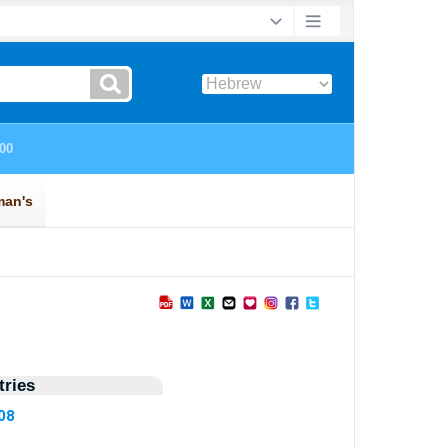
ries
08