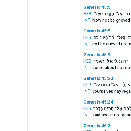
Genesis 45:5
HEB:
תֵּעָ֣צְב֗וּ וְאַל־
אַל־
ָּ֣ה ׀
INT:
Now
not
be grieved
Genesis 45:5
HEB:
יִ֙חַר֙ בְּעֵ֣ינֵיכֶ֔ם
וְאַל־
ב֗וּ
INT:
not be grieved
not
a
Genesis 45:9
HEB:
תַּעֲמֹֽד׃
אַֽל־
רְדָ֥ה אֵלַ֖י
INT:
come about
not
del
Genesis 45:20
HEB:
תָּחֹ֖ס עַל־
אַל־
ְעֵ֣ינְכֶ֔ם
INT:
yourselves
nay
rega
Genesis 45:24
HEB:
תִּרְגְּז֖וּ בַּדָּֽרֶךְ׃
אַֽל־
ֲלֵהֶ֔ם
INT:
said about
not
quarr
Genesis 46:3