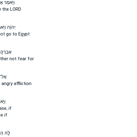
וַיֹּ֤אמֶר א
y the LORD
יְהוָ֔ה וַיֹּ
not
go to Egypt
אַבְרָהָ֣
ather
not
fear for
אֶל־ 
angry affliction
וַיֹּ
se, if
e if
לָ֤הּ הַמ