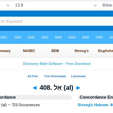
◄
408. אַל (al)
►
ordance
Concordance Ent
Strong's Hebrew: 408. אַל (al) — 725 Occurrences
Strong's Hebrew: 4