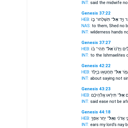
INT:
said the midwife
no
Genesis 37:22
HEB:
תִּשְׁלְחוּ־ ב֑וֹ
אַל־
ּ֔ר וְיָ֖ד
NAS:
to them, Shed
no
b
INT:
wilderness hands
n
Genesis 37:27
HEB:
תְּהִי־ ב֔וֹ
אַל־
֗ים וְיָדֵ֙נוּ֙
INT:
to the Ishmaelites 
Genesis 42:22
HEB:
תֶּחֶטְא֥וּ בַיֶּ֖לֶד
אַל־
מֹ֛ר
INT:
about saying
not
sin
Genesis 43:23
HEB:
תִּירָ֗אוּ אֱלֹ֨הֵיכֶ֜ם
אַל־
֜ם
INT:
said ease
not
be afr
Genesis 44:18
HEB:
יִ֥חַר אַפְּךָ֖
וְאַל־
ֵ֣י אֲדֹנִ֔י
INT:
ears my lord's
nay
b