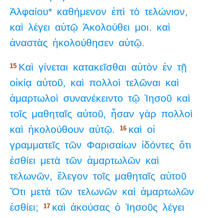
Ἁλφαίου*
καθήμενον
ἐπὶ
τὸ
τελώνιον,
καὶ
λέγει
αὐτῷ
Ἀκολούθει
μοι.
καὶ
ἀναστὰς
ἠκολούθησεν
αὐτῷ.
Καὶ
γίνεται
κατακεῖσθαι
αὐτὸν
ἐν
τῇ
15
οἰκίᾳ
αὐτοῦ,
καὶ
πολλοὶ
τελῶναι
καὶ
ἁμαρτωλοὶ
συνανέκειντο
τῷ
Ἰησοῦ
καὶ
τοῖς
μαθηταῖς
αὐτοῦ,
ἦσαν
γὰρ
πολλοὶ
καὶ
ἠκολούθουν
αὐτῷ.
καὶ
οἱ
16
γραμματεῖς
τῶν
Φαρισαίων
ἰδόντες
ὅτι
ἐσθίει
μετὰ
τῶν
ἁμαρτωλῶν
καὶ
τελωνῶν,
ἔλεγον
τοῖς
μαθηταῖς
αὐτοῦ
Ὅτι
μετὰ
τῶν
τελωνῶν
καὶ
ἁμαρτωλῶν
ἐσθίει;
καὶ
ἀκούσας
ὁ
Ἰησοῦς
λέγει
17