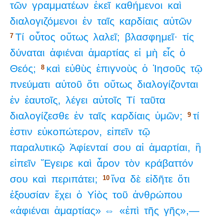
τῶν
γραμματέων
ἐκεῖ
καθήμενοι
καὶ
διαλογιζόμενοι
ἐν
ταῖς
καρδίαις
αὐτῶν
Τί
οὗτος
οὕτως
λαλεῖ;
βλασφημεῖ·
τίς
7
δύναται
ἀφιέναι
ἁμαρτίας
εἰ
μὴ
εἷς
ὁ
Θεός;
καὶ
εὐθὺς
ἐπιγνοὺς
ὁ
Ἰησοῦς
τῷ
8
πνεύματι
αὐτοῦ
ὅτι
οὕτως
διαλογίζονται
ἐν
ἑαυτοῖς,
λέγει
αὐτοῖς
Τί
ταῦτα
διαλογίζεσθε
ἐν
ταῖς
καρδίαις
ὑμῶν;
τί
9
ἐστιν
εὐκοπώτερον,
εἰπεῖν
τῷ
παραλυτικῷ
Ἀφίενταί
σου
αἱ
ἁμαρτίαι,
ἢ
εἰπεῖν
Ἔγειρε
καὶ
ἆρον
τὸν
κράβαττόν
σου
καὶ
περιπάτει;
ἵνα
δὲ
εἰδῆτε
ὅτι
10
ἐξουσίαν
ἔχει
ὁ
Υἱὸς
τοῦ
ἀνθρώπου
«ἀφιέναι
ἁμαρτίας» ⇔
«ἐπὶ
τῆς
γῆς»,—