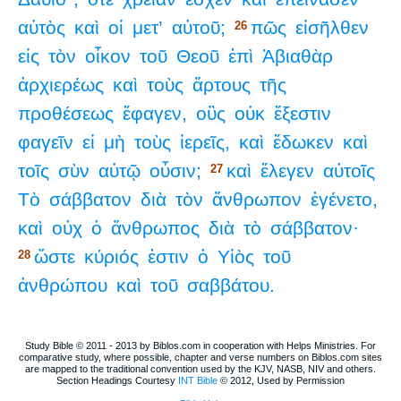
αὐτὸς
καὶ
οἱ
μετ’
αὐτοῦ;
πῶς
εἰσῆλθεν
26
εἰς
τὸν
οἶκον
τοῦ
Θεοῦ
ἐπὶ
Ἀβιαθὰρ
ἀρχιερέως
καὶ
τοὺς
ἄρτους
τῆς
προθέσεως
ἔφαγεν,
οὓς
οὐκ
ἔξεστιν
φαγεῖν
εἰ
μὴ
τοὺς
ἱερεῖς,
καὶ
ἔδωκεν
καὶ
τοῖς
σὺν
αὐτῷ
οὖσιν;
καὶ
ἔλεγεν
αὐτοῖς
27
Τὸ
σάββατον
διὰ
τὸν
ἄνθρωπον
ἐγένετο,
καὶ
οὐχ
ὁ
ἄνθρωπος
διὰ
τὸ
σάββατον·
ὥστε
κύριός
ἐστιν
ὁ
Υἱὸς
τοῦ
28
ἀνθρώπου
καὶ
τοῦ
σαββάτου.
Study Bible © 2011 - 2013 by Biblos.com in cooperation with Helps Ministries. For
comparative study, where possible, chapter and verse numbers on Biblos.com sites
are mapped to the traditional convention used by the KJV, NASB, NIV and others.
Section Headings Courtesy
INT Bible
© 2012, Used by Permission