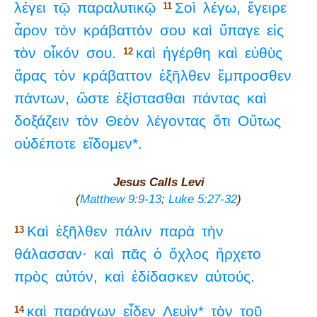
λέγει
τῷ
παραλυτικῷ
Σοὶ
λέγω,
ἔγειρε
11
ἆρον
τὸν
κράβαττόν
σου
καὶ
ὕπαγε
εἰς
τὸν
οἶκόν
σου.
καὶ
ἠγέρθη
καὶ
εὐθὺς
12
ἄρας
τὸν
κράβαττον
ἐξῆλθεν
ἔμπροσθεν
πάντων,
ὥστε
ἐξίστασθαι
πάντας
καὶ
δοξάζειν
τὸν
Θεὸν
λέγοντας
ὅτι
Οὕτως
οὐδέποτε
εἴδομεν*.
Jesus Calls Levi
(
Matthew 9:9-13
;
Luke 5:27-32
)
Καὶ
ἐξῆλθεν
πάλιν
παρὰ
τὴν
13
θάλασσαν·
καὶ
πᾶς
ὁ
ὄχλος
ἤρχετο
πρὸς
αὐτόν,
καὶ
ἐδίδασκεν
αὐτούς.
καὶ
παράγων
εἶδεν
Λευὶν*
τὸν
τοῦ
14