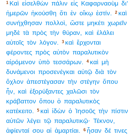
Καὶ
εἰσελθὼν
πάλιν
εἰς
Καφαρναοὺμ
δι’
1
ἡμερῶν
ἠκούσθη
ὅτι
ἐν
οἴκῳ
ἐστίν.
καὶ
2
συνήχθησαν
πολλοὶ,
ὥστε
μηκέτι
χωρεῖν
μηδὲ
τὰ
πρὸς
τὴν
θύραν,
καὶ
ἐλάλει
αὐτοῖς
τὸν
λόγον.
καὶ
ἔρχονται
3
φέροντες
πρὸς
αὐτὸν
παραλυτικὸν
αἰρόμενον
ὑπὸ
τεσσάρων.
καὶ
μὴ
4
δυνάμενοι
προσενέγκαι
αὐτῷ
διὰ
τὸν
ὄχλον
ἀπεστέγασαν
τὴν
στέγην
ὅπου
ἦν,
καὶ
ἐξορύξαντες
χαλῶσι
τὸν
κράβαττον
ὅπου
ὁ
παραλυτικὸς
κατέκειτο.
καὶ
ἰδὼν
ὁ
Ἰησοῦς
τὴν
πίστιν
5
αὐτῶν
λέγει
τῷ
παραλυτικῷ·
Τέκνον,
ἀφίενταί
σου
αἱ
ἁμαρτίαι.
ἦσαν
δέ
τινες
6