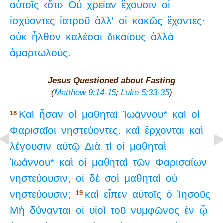
αὐτοῖς
‹ὅτι›
Οὐ
χρείαν
ἔχουσιν
οἱ
ἰσχύοντες
ἰατροῦ
ἀλλ’
οἱ
κακῶς
ἔχοντες·
οὐκ
ἦλθον
καλέσαι
δικαίους
ἀλλὰ
ἁμαρτωλούς.
Jesus Questioned about Fasting
(
Matthew 9:14-15
;
Luke 5:33-35
)
Καὶ
ἦσαν
οἱ
μαθηταὶ
Ἰωάννου*
καὶ
οἱ
18
Φαρισαῖοι
νηστεύοντες.
καὶ
ἔρχονται
καὶ
λέγουσιν
αὐτῷ
Διὰ
τί
οἱ
μαθηταὶ
Ἰωάννου*
καὶ
οἱ
μαθηταὶ
τῶν
Φαρισαίων
νηστεύουσιν,
οἱ
δὲ
σοὶ
μαθηταὶ
οὐ
νηστεύουσιν;
καὶ
εἶπεν
αὐτοῖς
ὁ
Ἰησοῦς
19
Μὴ
δύνανται
οἱ
υἱοὶ
τοῦ
νυμφῶνος
ἐν
ᾧ