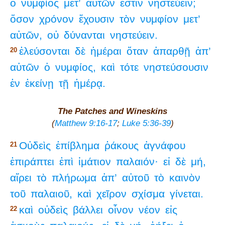
ὁ
νυμφίος
μετ’
αὐτῶν
ἐστιν
νηστεύειν;
ὅσον
χρόνον
ἔχουσιν
τὸν
νυμφίον
μετ’
αὐτῶν,
οὐ
δύνανται
νηστεύειν.
ἐλεύσονται
δὲ
ἡμέραι
ὅταν
ἀπαρθῇ
ἀπ’
20
αὐτῶν
ὁ
νυμφίος,
καὶ
τότε
νηστεύσουσιν
ἐν
ἐκείνῃ
τῇ
ἡμέρᾳ.
The Patches and Wineskins
(
Matthew 9:16-17
;
Luke 5:36-39
)
Οὐδεὶς
ἐπίβλημα
ῥάκους
ἀγνάφου
21
ἐπιράπτει
ἐπὶ
ἱμάτιον
παλαιόν·
εἰ
δὲ
μή,
αἴρει
τὸ
πλήρωμα
ἀπ’
αὐτοῦ
τὸ
καινὸν
τοῦ
παλαιοῦ,
καὶ
χεῖρον
σχίσμα
γίνεται.
καὶ
οὐδεὶς
βάλλει
οἶνον
νέον
εἰς
22