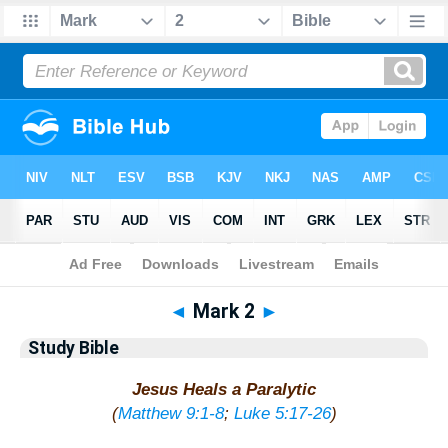
Bible
>
Study Bible
> Mark 2
◄
Mark 2
►
Study Bible
Jesus Heals a Paralytic
(
Matthew 9:1-8
;
Luke 5:17-26
)