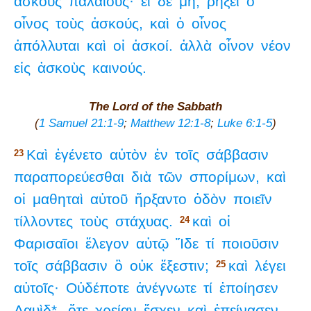
ἀσκοὺς
παλαιούς·
εἰ
δὲ
μή,
ῥήξει
ὁ
οἶνος
τοὺς
ἀσκούς,
καὶ
ὁ
οἶνος
ἀπόλλυται
καὶ
οἱ
ἀσκοί.
ἀλλὰ
οἶνον
νέον
εἰς
ἀσκοὺς
καινούς.
The Lord of the Sabbath
(
1 Samuel 21:1-9
;
Matthew 12:1-8
;
Luke 6:1-5
)
Καὶ
ἐγένετο
αὐτὸν
ἐν
τοῖς
σάββασιν
23
παραπορεύεσθαι
διὰ
τῶν
σπορίμων,
καὶ
οἱ
μαθηταὶ
αὐτοῦ
ἤρξαντο
ὁδὸν
ποιεῖν
τίλλοντες
τοὺς
στάχυας.
καὶ
οἱ
24
Φαρισαῖοι
ἔλεγον
αὐτῷ
Ἴδε
τί
ποιοῦσιν
τοῖς
σάββασιν
ὃ
οὐκ
ἔξεστιν;
καὶ
λέγει
25
αὐτοῖς·
Οὐδέποτε
ἀνέγνωτε
τί
ἐποίησεν
Δαυὶδ*,
ὅτε
χρείαν
ἔσχεν
καὶ
ἐπείνασεν