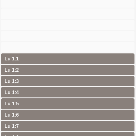
Lu 1:1
Lu 1:2
Lu 1:3
Lu 1:4
Lu 1:5
Lu 1:6
Lu 1:7