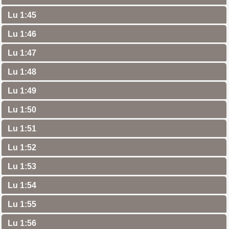
Lu 1:45
Lu 1:46
Lu 1:47
Lu 1:48
Lu 1:49
Lu 1:50
Lu 1:51
Lu 1:52
Lu 1:53
Lu 1:54
Lu 1:55
Lu 1:56