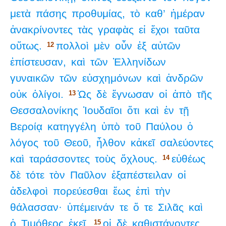
μετὰ
πάσης
προθυμίας,
τὸ
καθ’
ἡμέραν
ἀνακρίνοντες
τὰς
γραφὰς
εἰ
ἔχοι
ταῦτα
οὕτως.
πολλοὶ
μὲν
οὖν
ἐξ
αὐτῶν
12
ἐπίστευσαν,
καὶ
τῶν
Ἑλληνίδων
γυναικῶν
τῶν
εὐσχημόνων
καὶ
ἀνδρῶν
οὐκ
ὀλίγοι.
Ὡς
δὲ
ἔγνωσαν
οἱ
ἀπὸ
τῆς
13
Θεσσαλονίκης
Ἰουδαῖοι
ὅτι
καὶ
ἐν
τῇ
Βεροίᾳ
κατηγγέλη
ὑπὸ
τοῦ
Παύλου
ὁ
λόγος
τοῦ
Θεοῦ,
ἦλθον
κἀκεῖ
σαλεύοντες
καὶ
ταράσσοντες
τοὺς
ὄχλους.
εὐθέως
14
δὲ
τότε
τὸν
Παῦλον
ἐξαπέστειλαν
οἱ
ἀδελφοὶ
πορεύεσθαι
ἕως
ἐπὶ
τὴν
θάλασσαν·
ὑπέμεινάν
τε
ὅ
τε
Σιλᾶς
καὶ
ὁ
Τιμόθεος
ἐκεῖ.
οἱ
δὲ
καθιστάνοντες
15