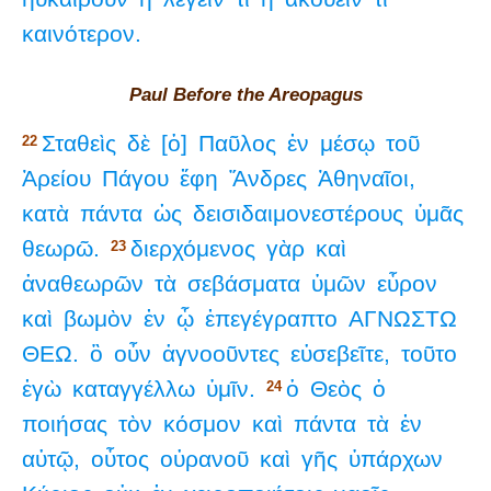
καινότερον.
Paul Before the Areopagus
Σταθεὶς
δὲ
[ὁ]
Παῦλος
ἐν
μέσῳ
τοῦ
22
Ἀρείου
Πάγου
ἔφη
Ἄνδρες
Ἀθηναῖοι,
κατὰ
πάντα
ὡς
δεισιδαιμονεστέρους
ὑμᾶς
θεωρῶ.
διερχόμενος
γὰρ
καὶ
23
ἀναθεωρῶν
τὰ
σεβάσματα
ὑμῶν
εὗρον
καὶ
βωμὸν
ἐν
ᾧ
ἐπεγέγραπτο
ΑΓΝΩΣΤΩ
ΘΕΩ.
ὃ
οὖν
ἀγνοοῦντες
εὐσεβεῖτε,
τοῦτο
ἐγὼ
καταγγέλλω
ὑμῖν.
ὁ
Θεὸς
ὁ
24
ποιήσας
τὸν
κόσμον
καὶ
πάντα
τὰ
ἐν
αὐτῷ,
οὗτος
οὐρανοῦ
καὶ
γῆς
ὑπάρχων