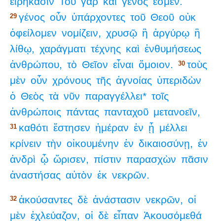
εἰρήκασιν
Τοῦ
γὰρ
καὶ
γένος
ἐσμέν.
γένος
οὖν
ὑπάρχοντες
τοῦ
Θεοῦ
οὐκ
29
ὀφείλομεν
νομίζειν,
χρυσῷ
ἢ
ἀργύρῳ
ἢ
λίθῳ,
χαράγματι
τέχνης
καὶ
ἐνθυμήσεως
ἀνθρώπου,
τὸ
Θεῖον
εἶναι
ὅμοιον.
τοὺς
30
μὲν
οὖν
χρόνους
τῆς
ἀγνοίας
ὑπεριδὼν
ὁ
Θεὸς
τὰ
νῦν
παραγγέλλει*
τοῖς
ἀνθρώποις
πάντας
πανταχοῦ
μετανοεῖν,
καθότι
ἔστησεν
ἡμέραν
ἐν
ᾗ
μέλλει
31
κρίνειν
τὴν
οἰκουμένην
ἐν
δικαιοσύνῃ,
ἐν
ἀνδρὶ
ᾧ
ὥρισεν,
πίστιν
παρασχὼν
πᾶσιν
ἀναστήσας
αὐτὸν
ἐκ
νεκρῶν.
ἀκούσαντες
δὲ
ἀνάστασιν
νεκρῶν,
οἱ
32
μὲν
ἐχλεύαζον,
οἱ
δὲ
εἶπαν
Ἀκουσόμεθά