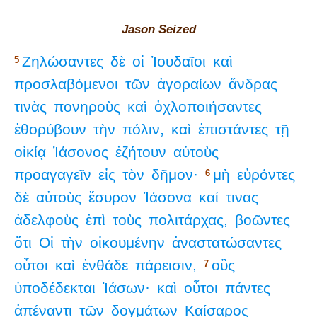
Jason Seized
Ζηλώσαντες
δὲ
οἱ
Ἰουδαῖοι
καὶ
5
προσλαβόμενοι
τῶν
ἀγοραίων
ἄνδρας
τινὰς
πονηροὺς
καὶ
ὀχλοποιήσαντες
ἐθορύβουν
τὴν
πόλιν,
καὶ
ἐπιστάντες
τῇ
οἰκίᾳ
Ἰάσονος
ἐζήτουν
αὐτοὺς
προαγαγεῖν
εἰς
τὸν
δῆμον·
μὴ
εὑρόντες
6
δὲ
αὐτοὺς
ἔσυρον
Ἰάσονα
καί
τινας
ἀδελφοὺς
ἐπὶ
τοὺς
πολιτάρχας,
βοῶντες
ὅτι
Οἱ
τὴν
οἰκουμένην
ἀναστατώσαντες
οὗτοι
καὶ
ἐνθάδε
πάρεισιν,
οὓς
7
ὑποδέδεκται
Ἰάσων·
καὶ
οὗτοι
πάντες
ἀπέναντι
τῶν
δογμάτων
Καίσαρος