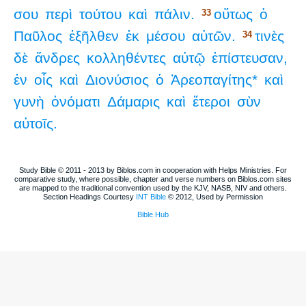
σου
περὶ
τούτου
καὶ
πάλιν.
οὕτως
ὁ
33
Παῦλος
ἐξῆλθεν
ἐκ
μέσου
αὐτῶν.
τινὲς
34
δὲ
ἄνδρες
κολληθέντες
αὐτῷ
ἐπίστευσαν,
ἐν
οἷς
καὶ
Διονύσιος
ὁ
Ἀρεοπαγίτης*
καὶ
γυνὴ
ὀνόματι
Δάμαρις
καὶ
ἕτεροι
σὺν
αὐτοῖς.
Study Bible © 2011 - 2013 by Biblos.com in cooperation with Helps Ministries. For
comparative study, where possible, chapter and verse numbers on Biblos.com sites
are mapped to the traditional convention used by the KJV, NASB, NIV and others.
Section Headings Courtesy
INT Bible
© 2012, Used by Permission
Bible Hub