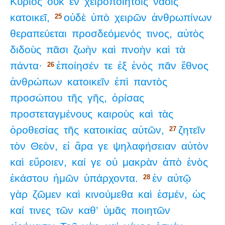
Κύριος
οὐκ
ἐν
χειροποιήτοις
ναοῖς
κατοικεῖ,
οὐδὲ
ὑπὸ
χειρῶν
ἀνθρωπίνων
25
θεραπεύεται
προσδεόμενός
τινος,
αὐτὸς
διδοὺς
πᾶσι
ζωὴν
καὶ
πνοὴν
καὶ
τὰ
πάντα·
ἐποίησέν
τε
ἐξ
ἑνὸς
πᾶν
ἔθνος
26
ἀνθρώπων
κατοικεῖν
ἐπὶ
παντὸς
προσώπου
τῆς
γῆς,
ὁρίσας
προστεταγμένους
καιροὺς
καὶ
τὰς
ὁροθεσίας
τῆς
κατοικίας
αὐτῶν,
ζητεῖν
27
τὸν
Θεὸν,
εἰ
ἄρα
γε
ψηλαφήσειαν
αὐτὸν
καὶ
εὕροιεν,
καί
γε
οὐ
μακρὰν
ἀπὸ
ἑνὸς
ἑκάστου
ἡμῶν
ὑπάρχοντα.
ἐν
αὐτῷ
28
γὰρ
ζῶμεν
καὶ
κινούμεθα
καὶ
ἐσμέν,
ὡς
καί
τινες
τῶν
καθ’
ὑμᾶς
ποιητῶν