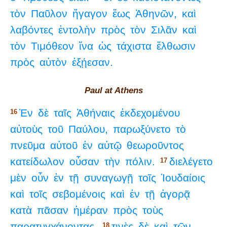
τὸν
Παῦλον
ἤγαγον
ἕως
Ἀθηνῶν,
καὶ
λαβόντες
ἐντολὴν
πρὸς
τὸν
Σιλᾶν
καὶ
τὸν
Τιμόθεον
ἵνα
ὡς
τάχιστα
ἔλθωσιν
πρὸς
αὐτὸν
ἐξῄεσαν.
Paul at Athens
Ἐν
δὲ
ταῖς
Ἀθήναις
ἐκδεχομένου
16
αὐτοὺς
τοῦ
Παύλου,
παρωξύνετο
τὸ
πνεῦμα
αὐτοῦ
ἐν
αὐτῷ
θεωροῦντος
κατείδωλον
οὖσαν
τὴν
πόλιν.
διελέγετο
17
μὲν
οὖν
ἐν
τῇ
συναγωγῇ
τοῖς
Ἰουδαίοις
καὶ
τοῖς
σεβομένοις
καὶ
ἐν
τῇ
ἀγορᾷ
κατὰ
πᾶσαν
ἡμέραν
πρὸς
τοὺς
παρατυγχάνοντας.
τινὲς
δὲ
καὶ
τῶν
18