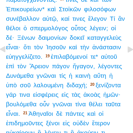
Ἐπικουρείων*
καὶ
Στοϊκῶν
φιλοσόφων
συνέβαλλον
αὐτῷ,
καί
τινες
ἔλεγον
Τί
ἂν
θέλοι
ὁ
σπερμολόγος
οὗτος
λέγειν;
οἱ
δέ·
Ξένων
δαιμονίων
δοκεῖ
καταγγελεὺς
εἶναι·
ὅτι
τὸν
Ἰησοῦν
καὶ
τὴν
ἀνάστασιν
εὐηγγελίζετο.
ἐπιλαβόμενοί
τε*
αὐτοῦ
19
ἐπὶ
τὸν
Ἄρειον
πάγον
ἤγαγον,
λέγοντες
Δυνάμεθα
γνῶναι
τίς
ἡ
καινὴ
αὕτη
ἡ
ὑπὸ
σοῦ
λαλουμένη
διδαχή;
ξενίζοντα
20
γάρ
τινα
εἰσφέρεις
εἰς
τὰς
ἀκοὰς
ἡμῶν·
βουλόμεθα
οὖν
γνῶναι
τίνα
θέλει
ταῦτα
εἶναι.
Ἀθηναῖοι
δὲ
πάντες
καὶ
οἱ
21
ἐπιδημοῦντες
ξένοι
εἰς
οὐδὲν
ἕτερον
ηὐκαίρουν
ἢ
λέγειν
τι
ἢ
ἀκούειν
τι