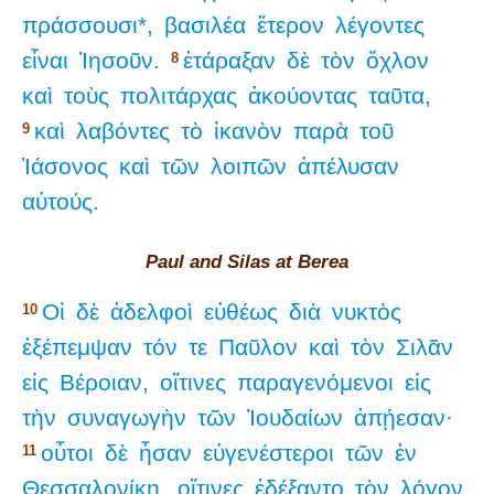
πράσσουσι*,
βασιλέα
ἕτερον
λέγοντες
εἶναι
Ἰησοῦν.
ἐτάραξαν
δὲ
τὸν
ὄχλον
8
καὶ
τοὺς
πολιτάρχας
ἀκούοντας
ταῦτα,
καὶ
λαβόντες
τὸ
ἱκανὸν
παρὰ
τοῦ
9
Ἰάσονος
καὶ
τῶν
λοιπῶν
ἀπέλυσαν
αὐτούς.
Paul and Silas at Berea
Οἱ
δὲ
ἀδελφοὶ
εὐθέως
διὰ
νυκτὸς
10
ἐξέπεμψαν
τόν
τε
Παῦλον
καὶ
τὸν
Σιλᾶν
εἰς
Βέροιαν,
οἵτινες
παραγενόμενοι
εἰς
τὴν
συναγωγὴν
τῶν
Ἰουδαίων
ἀπῄεσαν·
οὗτοι
δὲ
ἦσαν
εὐγενέστεροι
τῶν
ἐν
11
Θεσσαλονίκῃ,
οἵτινες
ἐδέξαντο
τὸν
λόγον