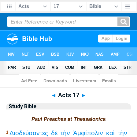
Bible
>
Study Bible
> Acts 17
◄
Acts 17
►
Study Bible
Paul Preaches at Thessalonica
Διοδεύσαντες
δὲ
τὴν
Ἀμφίπολιν
καὶ
τὴν
1