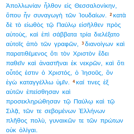
Ἀπολλωνίαν
ἦλθον
εἰς
Θεσσαλονίκην,
ὅπου
ἦν
συναγωγὴ
τῶν
Ἰουδαίων.
κατὰ
2
δὲ
τὸ
εἰωθὸς
τῷ
Παύλῳ
εἰσῆλθεν
πρὸς
αὐτοὺς,
καὶ
ἐπὶ
σάββατα
τρία
διελέξατο
αὐτοῖς
ἀπὸ
τῶν
γραφῶν,
διανοίγων
καὶ
3
παρατιθέμενος
ὅτι
τὸν
Χριστὸν
ἔδει
παθεῖν
καὶ
ἀναστῆναι
ἐκ
νεκρῶν,
καὶ
ὅτι
οὗτός
ἐστιν
ὁ
Χριστός,
ὁ
Ἰησοῦς,
ὃν
ἐγὼ
καταγγέλλω
ὑμῖν.
καί
τινες
ἐξ
4
αὐτῶν
ἐπείσθησαν
καὶ
προσεκληρώθησαν
τῷ
Παύλῳ
καὶ
τῷ
Σιλᾷ,
τῶν
τε
σεβομένων
Ἑλλήνων
πλῆθος
πολὺ,
γυναικῶν
τε
τῶν
πρώτων
οὐκ
ὀλίγαι.