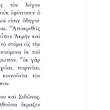
τες τὸν λόγον
οὐκ ἐφύτευσεν ὁ
οί εἰσιν ὁδηγοί·
ται.
Ἀποκριθεὶς
15
 εἶπεν Ἀκμὴν καὶ
 τὸ στόμα εἰς τὴν
ρευόμενα ἐκ τοῦ
νθρωπον.
ἐκ γὰρ
19
εῖαι, πορνεῖαι,
 κοινοῦντα τὸν
πον.
ρου καὶ Σιδῶνος.
λθοῦσα ἔκραζεν