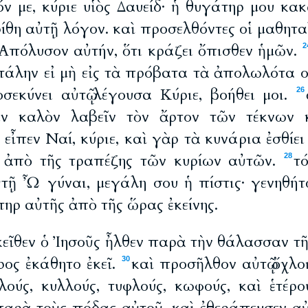
 με, κύριε υἱὸς Δαυείδ· ἡ θυγάτηρ μου κακ
ρίθη αὐτῇ λόγον. καὶ προσελθόντες οἱ μαθητ
 Ἀπόλυσον αὐτήν, ὅτι κράζει ὄπισθεν ἡμῶν.
2
τάλην εἰ μὴ εἰς τὰ πρόβατα τὰ ἀπολωλότα 
σεκύνει αὐτῷ λέγουσα Κύριε, βοήθει μοι.
26
ιν καλὸν λαβεῖν τὸν ἄρτον τῶν τέκνων κ
ὲ εἶπεν Ναί, κύριε, καὶ γὰρ τὰ κυνάρια ἐσθίε
 ἀπὸ τῆς τραπέζης τῶν κυρίων αὐτῶν.
τ
28
ὐτῇ Ὦ γύναι, μεγάλη σου ἡ πίστις· γενηθήτω
τηρ αὐτῆς ἀπὸ τῆς ὥρας ἐκείνης.
κεῖθεν ὁ Ἰησοῦς ἦλθεν παρὰ τὴν θάλασσαν τῆ
ρος ἐκάθητο ἐκεῖ.
καὶ προσῆλθον αὐτῷ ὄχλο
30
λούς, κυλλούς, τυφλούς, κωφούς, καὶ ἑτέρο