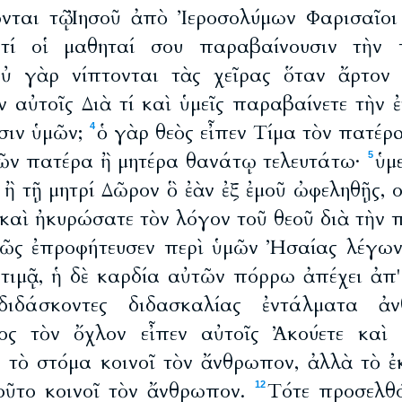
νται τῷ Ἰησοῦ ἀπὸ Ἰεροσολύμων Φαρισαῖοι
 τί οἱ μαθηταί σου παραβαίνουσιν τὴν
οὐ γὰρ νίπτονται τὰς χεῖρας ὅταν ἄρτον
ν αὐτοῖς Διὰ τί καὶ ὑμεῖς παραβαίνετε τὴν 
σιν ὑμῶν;
ὁ γὰρ θεὸς εἶπεν Τίμα τὸν πατέρα
4
ῶν πατέρα ἢ μητέρα θανάτῳ τελευτάτω·
ὑμ
5
ὶ ἢ τῇ μητρί Δῶρον ὃ ἐὰν ἐξ ἐμοῦ ὠφεληθῇς, ο
καὶ ἠκυρώσατε τὸν λόγον τοῦ θεοῦ διὰ τὴν 
λῶς ἐπροφήτευσεν περὶ ὑμῶν Ἠσαίας λέγω
ε τιμᾷ, ἡ δὲ καρδία αὐτῶν πόρρω ἀπέχει ἀπ
 διδάσκοντες διδασκαλίας ἐντάλματα 
ος τὸν ὄχλον εἶπεν αὐτοῖς Ἀκούετε καὶ 
ἰς τὸ στόμα κοινοῖ τὸν ἄνθρωπον, ἀλλὰ τὸ ἐ
οῦτο κοινοῖ τὸν ἄνθρωπον.
Τότε προσελθό
12