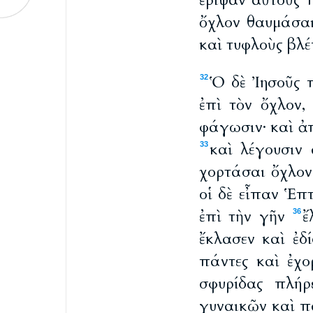
ἔριψαν αὐτοὺς 
ὄχλον θαυμάσα
καὶ τυφλοὺς βλέ
Ὁ δὲ Ἰησοῦς 
32
ἐπὶ τὸν ὄχλον,
φάγωσιν· καὶ ἀπ
καὶ λέγουσιν 
33
χορτάσαι ὄχλον
οἱ δὲ εἶπαν Ἑπτ
ἐπὶ τὴν γῆν
ἔ
36
ἔκλασεν καὶ ἐδί
πάντες καὶ ἐχ
σφυρίδας πλήρ
γυναικῶν καὶ π