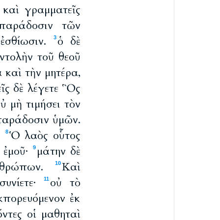
 καὶ γραμματεῖς
 παράδοσιν τῶν
 ἐσθίωσιν.
ὁ δὲ
3
ἐντολὴν τοῦ θεοῦ
 καὶ τὴν μητέρα,
εῖς δὲ λέγετε Ὃς
ὐ μὴ τιμήσει τὸν
παράδοσιν ὑμῶν.
ν
Ὁ λαὸς οὗτος
8
' ἐμοῦ·
μάτην δὲ
9
ἀνθρώπων.
Καὶ
10
συνίετε·
οὐ τὸ
11
κπορευόμενον ἐκ
ντες οἱ μαθηταὶ