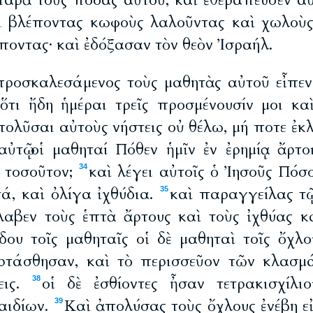
παρὰ τοὺς πόδας αὐτοῦ, καὶ ἐθεράπευσεν α
ι βλέποντας κωφοὺς λαλοῦντας καὶ χωλοὺς
ποντας· καὶ ἐδόξασαν τὸν θεὸν Ἰσραήλ.
προσκαλεσάμενος τοὺς μαθητὰς αὐτοῦ εἶπε
 ὅτι ἤδη ἡμέραι τρεῖς προσμένουσίν μοι καὶ
ολῦσαι αὐτοὺς νήστεις οὐ θέλω, μή ποτε ἐκλυ
αὐτῷ οἱ μαθηταί Πόθεν ἡμῖν ἐν ἐρημίᾳ ἄρτο
 τοσοῦτον;
καὶ λέγει αὐτοῖς ὁ Ἰησοῦς Πόσο
34
ά, καὶ ὀλίγα ἰχθύδια.
καὶ παραγγείλας τῷ
35
λαβεν τοὺς ἑπτὰ ἄρτους καὶ τοὺς ἰχθύας κ
δου τοῖς μαθηταῖς οἱ δὲ μαθηταὶ τοῖς ὄχλο
ορτάσθησαν, καὶ τὸ περισσεῦον τῶν κλασμ
εις.
οἱ δὲ ἐσθίοντες ἦσαν τετρακισχίλι
38
αιδίων.
Καὶ ἀπολύσας τοὺς ὄχλους ἐνέβη εἰ
39