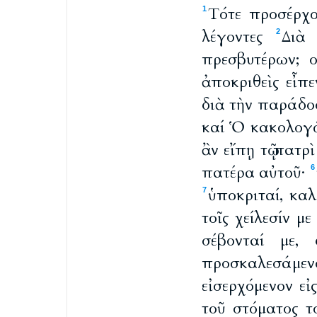
Τότε προσέρχο
1
λέγοντες
Διὰ
2
πρεσβυτέρων; 
ἀποκριθεὶς εἶπε
διὰ τὴν παράδο
καί Ὁ κακολογ
ἂν εἴπῃ τῷ πατρ
πατέρα αὐτοῦ·
6
ὑποκριταί, κα
7
τοῖς χείλεσίν μ
σέβονταί με,
προσκαλεσάμεν
εἰσερχόμενον ε
τοῦ στόματος τ