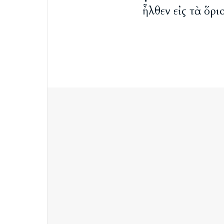
ἦλθεν εἰς τὰ ὅρ