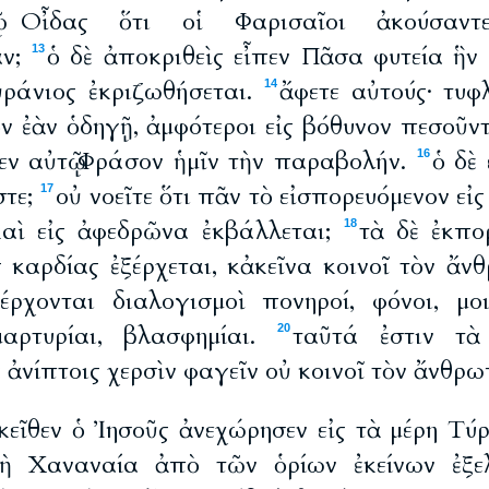
ῷ Οἶδας ὅτι οἱ Φαρισαῖοι ἀκούσαν
αν;
ὁ δὲ ἀποκριθεὶς εἶπεν Πᾶσα φυτεία ἣν 
13
ράνιος ἐκριζωθήσεται.
ἄφετε αὐτούς· τυφλ
14
ν ἐὰν ὁδηγῇ, ἀμφότεροι εἰς βόθυνον πεσοῦν
πεν αὐτῷ Φράσον ἡμῖν τὴν παραβολήν.
ὁ δὲ
16
στε;
οὐ νοεῖτε ὅτι πᾶν τὸ εἰσπορευόμενον εἰς
17
καὶ εἰς ἀφεδρῶνα ἐκβάλλεται;
τὰ δὲ ἐκπο
18
ς καρδίας ἐξέρχεται, κἀκεῖνα κοινοῖ τὸν ἄ
έρχονται διαλογισμοὶ πονηροί, φόνοι, μοιχ
μαρτυρίαι, βλασφημίαι.
ταῦτά ἐστιν τὰ
20
 ἀνίπτοις χερσὶν φαγεῖν οὐ κοινοῖ τὸν ἄνθρω
κεῖθεν ὁ Ἰησοῦς ἀνεχώρησεν εἰς τὰ μέρη Τύ
ὴ Χαναναία ἀπὸ τῶν ὁρίων ἐκείνων ἐξε