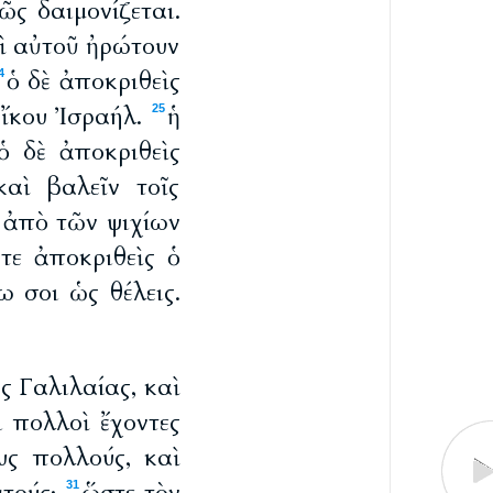
ῶς δαιμονίζεται.
αὶ αὐτοῦ ἠρώτουν
ὁ δὲ ἀποκριθεὶς
4
οἴκου Ἰσραήλ.
ἡ
25
ὁ δὲ ἀποκριθεὶς
αὶ βαλεῖν τοῖς
ι ἀπὸ τῶν ψιχίων
ότε ἀποκριθεὶς ὁ
 σοι ὡς θέλεις.
ς Γαλιλαίας, καὶ
ι πολλοὶ ἔχοντες
υς πολλούς, καὶ
31