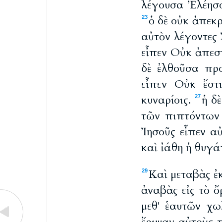
λέγουσα Ἐλέησόν
ὁ δὲ οὐκ ἀπεκ
23
αὐτὸν λέγοντες
εἶπεν Οὐκ ἀπεσ
δὲ ἐλθοῦσα προ
εἶπεν Οὐκ ἔστ
κυναρίοις.
ἡ δ
27
τῶν πιπτόντων
Ἰησοῦς εἶπεν α
καὶ ἰάθη ἡ θυγά
Καὶ μεταβὰς ἐ
29
ἀναβὰς εἰς τὸ ὄ
μεθ' ἑαυτῶν χω