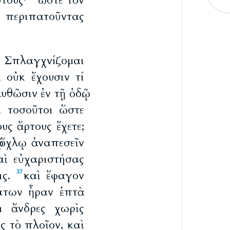
ὐτούς·
ὥστε τὸν
 περιπατοῦντας
ν Σπλαγχνίζομαι
 οὐκ ἔχουσιν τί
θῶσιν ἐν τῇ ὁδῷ.
ι τοσοῦτοι ὥστε
υς ἄρτους ἔχετε;
 ὄχλῳ ἀναπεσεῖν
αὶ εὐχαριστήσας
ις.
καὶ ἔφαγον
37
άτων ἦραν ἑπτὰ
οι ἄνδρες χωρὶς
ς τὸ πλοῖον, καὶ