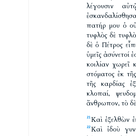
λέγουσιν αὐτ
ἐσκανδαλίσθησ
πατήρ μου ὁ οὐ
τυφλὸς δὲ τυφλὸ
δὲ ὁ Πέτρος εἶ
ὑμεῖς ἀσύνετοί ἐ
κοιλίαν χωρεῖ 
στόματος ἐκ τῆ
τῆς καρδίας ἐξ
κλοπαί, ψευδο
ἄνθρωπον, τὸ δὲ
Καὶ ἐξελθὼν ἐ
21
Καὶ ἰδοὺ γυν
22