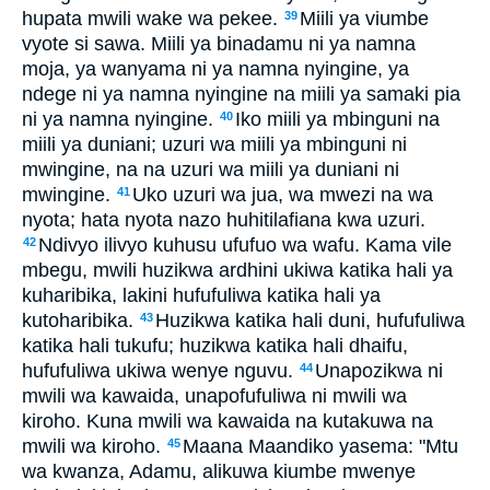
hupata mwili wake wa pekee.
Miili ya viumbe
39
vyote si sawa. Miili ya binadamu ni ya namna
moja, ya wanyama ni ya namna nyingine, ya
ndege ni ya namna nyingine na miili ya samaki pia
ni ya namna nyingine.
Iko miili ya mbinguni na
40
miili ya duniani; uzuri wa miili ya mbinguni ni
mwingine, na na uzuri wa miili ya duniani ni
mwingine.
Uko uzuri wa jua, wa mwezi na wa
41
nyota; hata nyota nazo huhitilafiana kwa uzuri.
Ndivyo ilivyo kuhusu ufufuo wa wafu. Kama vile
42
mbegu, mwili huzikwa ardhini ukiwa katika hali ya
kuharibika, lakini hufufuliwa katika hali ya
kutoharibika.
Huzikwa katika hali duni, hufufuliwa
43
katika hali tukufu; huzikwa katika hali dhaifu,
hufufuliwa ukiwa wenye nguvu.
Unapozikwa ni
44
mwili wa kawaida, unapofufuliwa ni mwili wa
kiroho. Kuna mwili wa kawaida na kutakuwa na
mwili wa kiroho.
Maana Maandiko yasema: "Mtu
45
wa kwanza, Adamu, alikuwa kiumbe mwenye