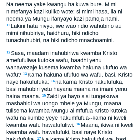
Na neema yake kwangu haikuwa bure. Mimi
nimefanya kazi kuliko wote; si mimi hasa, ila ni
neema ya Mungu ifanyayo kazi pamoja nami.
Lakini hata hivyo, iwe wao ndio wahubirio au
11
mimi nihubiriye, haidhuru, hiki ndicho
tunachuhubiri, na hiki ndicho mnachoamini.
Sasa, maadam inahubiriwa kwamba Kristo
12
amefufuliwa kutoka wafu, baadhi yenu
wanawezaje kusema kwamba hakuna ufufuo wa
wafu?
Kama hakuna ufufuo wa wafu, basi, Kristo
13
naye hakufufuka;
na kama Kristo hakufufuka,
14
basi mahubiri yetu hayana maana na imani yenu
haina maana.
Zaidi ya hayo sisi tungekuwa
15
mashahidi wa uongo mbele ya Mungu, maana
tulisema kwamba Mungu alimfufua Kristo kutoka
wafu na kumbe yeye hakumfufua--kama ni kweli
kwamba wafu hawafufuliwi.
Maana, ikiwa ni kweli
16
kwamba wafu hawafufuki, basi naye Kristo
hakufufuka.
Na kama Kristo hakufufuliwa, basi,
17