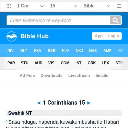
Biblia
>
Swahili NT
> 1 Corinthians 15
◄
1 Corinthians 15
►
Swahili NT
Sasa ndugu, napenda kuwakumbusha ile Habari
1