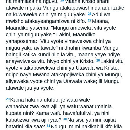
na mamlaka na nguvu.
Maana Kristo sharti
25
atawale mpaka Mungu atakapowashinda adui zake
na kuwaweka chini ya miguu yake.
Adui wa
26
mwisho atakayeangamizwa ni kifo.
Maana,
27
Maandiko yasema: "Mungu ameweka vitu vyote
chini ya miguu yake." Lakini, Maandiko
yanaposema: "Vitu vyote vimewekwa chini ya
miguu yake avitawale" ni dhahiri kwamba Mungu
haingii katika kundi hilo la vitu, maana yeye ndiye
anayeviweka vitu hivyo chini ya Kristo.
Lakini vitu
28
vyote vitakapowekwa chini ya Utawala wa Kristo,
ndipo naye Mwana atakapojiweka chini ya Mungu,
aliyeweka vyote chini ya Utawala wake; ili Mungu
atawale juu ya vyote.
Kama hakuna ufufuo, je watu wale
29
wanaobatizwa kwa ajili ya wafu wanatumainia
kupata nini? Kama wafu hawafufuliwi, ya nini
kubatizwa kwa ajili yao?
Na sisi, ya nini kujitia
30
hatarini kila saa?
Ndugu, mimi nakikabili kifo kila
31