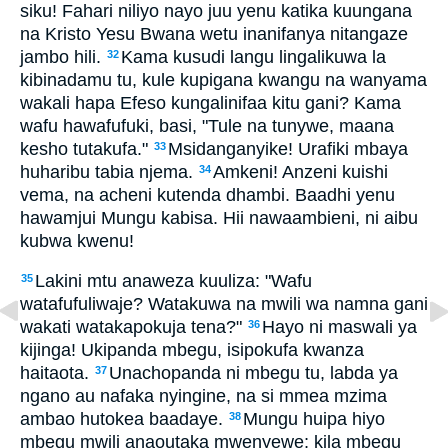
siku! Fahari niliyo nayo juu yenu katika kuungana
na Kristo Yesu Bwana wetu inanifanya nitangaze
jambo hili.
Kama kusudi langu lingalikuwa la
32
kibinadamu tu, kule kupigana kwangu na wanyama
wakali hapa Efeso kungalinifaa kitu gani? Kama
wafu hawafufuki, basi, "Tule na tunywe, maana
kesho tutakufa."
Msidanganyike! Urafiki mbaya
33
huharibu tabia njema.
Amkeni! Anzeni kuishi
34
vema, na acheni kutenda dhambi. Baadhi yenu
hawamjui Mungu kabisa. Hii nawaambieni, ni aibu
kubwa kwenu!
Lakini mtu anaweza kuuliza: "Wafu
35
watafufuliwaje? Watakuwa na mwili wa namna gani
wakati watakapokuja tena?"
Hayo ni maswali ya
36
kijinga! Ukipanda mbegu, isipokufa kwanza
haitaota.
Unachopanda ni mbegu tu, labda ya
37
ngano au nafaka nyingine, na si mmea mzima
ambao hutokea baadaye.
Mungu huipa hiyo
38
mbegu mwili anaoutaka mwenyewe; kila mbegu