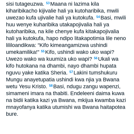
sisi tutageuzwa.
Maana ni lazima kila
53
kiharibikacho kijivalie hali ya kutoharibika, mwili
uwezao kufa ujivalie hali ya kutokufa.
Basi, mwili
54
huu wenye kuharibika utakapojivalia hali ya
kutoharibika, na kile chenye kufa kitakapojivalia
hali ya kutokufa, hapo ndipo litakapotimia lile neno
lililoandikwa: "Kifo kimeangamizwa ushindi
umekamilika!"
Kifo, ushindi wako uko wapi?
55
Uwezo wako wa kuumiza uko wapi?
Ukali wa
56
kifo hutokana na dhambi, nayo dhambi hupata
nguvu yake katika Sheria.
Lakini tumshukuru
57
Mungu anayetupatia ushindi kwa njia ya Bwana
wetu Yesu Kristo.
Basi, ndugu zangu wapenzi,
58
simameni imara na thabiti. Endeleeni daima kuwa
na bidii katika kazi ya Bwana, mkijua kwamba kazi
mnayofanya katika utumishi wa Bwana haitapotea
bure.