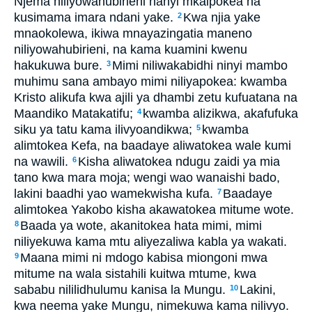
Njema niliyowahubirieni nanyi mkaipokea na
kusimama imara ndani yake.
Kwa njia yake
2
mnaokolewa, ikiwa mnayazingatia maneno
niliyowahubirieni, na kama kuamini kwenu
hakukuwa bure.
Mimi niliwakabidhi ninyi mambo
3
muhimu sana ambayo mimi niliyapokea: kwamba
Kristo alikufa kwa ajili ya dhambi zetu kufuatana na
Maandiko Matakatifu;
kwamba alizikwa, akafufuka
4
siku ya tatu kama ilivyoandikwa;
kwamba
5
alimtokea Kefa, na baadaye aliwatokea wale kumi
na wawili.
Kisha aliwatokea ndugu zaidi ya mia
6
tano kwa mara moja; wengi wao wanaishi bado,
lakini baadhi yao wamekwisha kufa.
Baadaye
7
alimtokea Yakobo kisha akawatokea mitume wote.
Baada ya wote, akanitokea hata mimi, mimi
8
niliyekuwa kama mtu aliyezaliwa kabla ya wakati.
Maana mimi ni mdogo kabisa miongoni mwa
9
mitume na wala sistahili kuitwa mtume, kwa
sababu nililidhulumu kanisa la Mungu.
Lakini,
10
kwa neema yake Mungu, nimekuwa kama nilivyo.