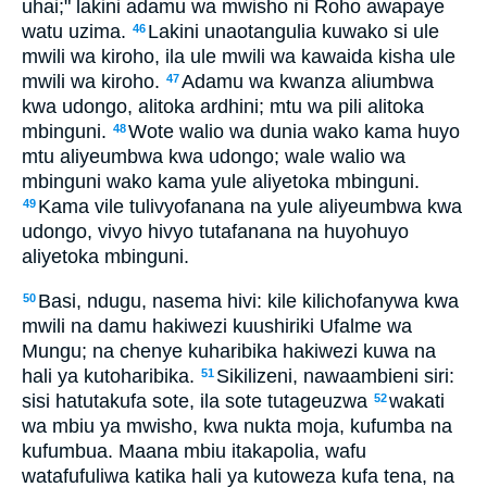
uhai;" lakini adamu wa mwisho ni Roho awapaye
watu uzima.
Lakini unaotangulia kuwako si ule
46
mwili wa kiroho, ila ule mwili wa kawaida kisha ule
mwili wa kiroho.
Adamu wa kwanza aliumbwa
47
kwa udongo, alitoka ardhini; mtu wa pili alitoka
mbinguni.
Wote walio wa dunia wako kama huyo
48
mtu aliyeumbwa kwa udongo; wale walio wa
mbinguni wako kama yule aliyetoka mbinguni.
Kama vile tulivyofanana na yule aliyeumbwa kwa
49
udongo, vivyo hivyo tutafanana na huyohuyo
aliyetoka mbinguni.
Basi, ndugu, nasema hivi: kile kilichofanywa kwa
50
mwili na damu hakiwezi kuushiriki Ufalme wa
Mungu; na chenye kuharibika hakiwezi kuwa na
hali ya kutoharibika.
Sikilizeni, nawaambieni siri:
51
sisi hatutakufa sote, ila sote tutageuzwa
wakati
52
wa mbiu ya mwisho, kwa nukta moja, kufumba na
kufumbua. Maana mbiu itakapolia, wafu
watafufuliwa katika hali ya kutoweza kufa tena, na