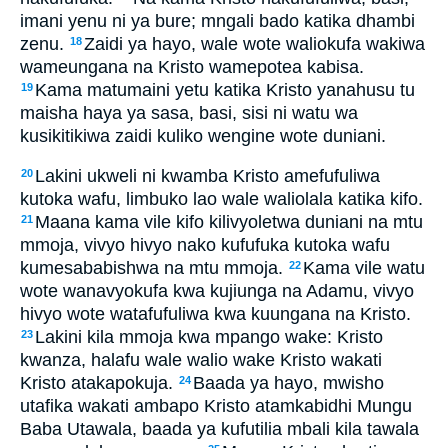
imani yenu ni ya bure; mngali bado katika dhambi
zenu.
Zaidi ya hayo, wale wote waliokufa wakiwa
18
wameungana na Kristo wamepotea kabisa.
Kama matumaini yetu katika Kristo yanahusu tu
19
maisha haya ya sasa, basi, sisi ni watu wa
kusikitikiwa zaidi kuliko wengine wote duniani.
Lakini ukweli ni kwamba Kristo amefufuliwa
20
kutoka wafu, limbuko lao wale waliolala katika kifo.
Maana kama vile kifo kilivyoletwa duniani na mtu
21
mmoja, vivyo hivyo nako kufufuka kutoka wafu
kumesababishwa na mtu mmoja.
Kama vile watu
22
wote wanavyokufa kwa kujiunga na Adamu, vivyo
hivyo wote watafufuliwa kwa kuungana na Kristo.
Lakini kila mmoja kwa mpango wake: Kristo
23
kwanza, halafu wale walio wake Kristo wakati
Kristo atakapokuja.
Baada ya hayo, mwisho
24
utafika wakati ambapo Kristo atamkabidhi Mungu
Baba Utawala, baada ya kufutilia mbali kila tawala