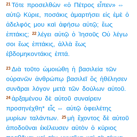
Τότε
προσελθὼν
«ὁ
Πέτρος
εἶπεν» ⇔
21
αὐτῷ
Κύριε,
ποσάκις
ἁμαρτήσει
εἰς
ἐμὲ
ὁ
ἀδελφός
μου
καὶ
ἀφήσω
αὐτῷ;
ἕως
ἑπτάκις;
λέγει
αὐτῷ
ὁ
Ἰησοῦς
Οὐ
λέγω
22
σοι
ἕως
ἑπτάκις,
ἀλλὰ
ἕως
ἑβδομηκοντάκις
ἑπτά.
Διὰ
τοῦτο
ὡμοιώθη
ἡ
βασιλεία
τῶν
23
οὐρανῶν
ἀνθρώπῳ
βασιλεῖ
ὃς
ἠθέλησεν
συνᾶραι
λόγον
μετὰ
τῶν
δούλων
αὐτοῦ.
ἀρξαμένου
δὲ
αὐτοῦ
συναίρειν
24
προσηνέχθη*
εἷς ⇔
αὐτῷ
ὀφειλέτης
μυρίων
ταλάντων.
μὴ
ἔχοντος
δὲ
αὐτοῦ
25
ἀποδοῦναι
ἐκέλευσεν
αὐτὸν
ὁ
κύριος