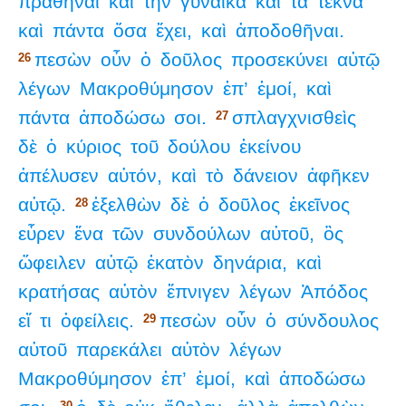
πραθῆναι
καὶ
τὴν
γυναῖκα
καὶ
τὰ
τέκνα
καὶ
πάντα
ὅσα
ἔχει,
καὶ
ἀποδοθῆναι.
πεσὼν
οὖν
ὁ
δοῦλος
προσεκύνει
αὐτῷ
26
λέγων
Μακροθύμησον
ἐπ’
ἐμοί,
καὶ
πάντα
ἀποδώσω
σοι.
σπλαγχνισθεὶς
27
δὲ
ὁ
κύριος
τοῦ
δούλου
ἐκείνου
ἀπέλυσεν
αὐτόν,
καὶ
τὸ
δάνειον
ἀφῆκεν
αὐτῷ.
ἐξελθὼν
δὲ
ὁ
δοῦλος
ἐκεῖνος
28
εὗρεν
ἕνα
τῶν
συνδούλων
αὐτοῦ,
ὃς
ὤφειλεν
αὐτῷ
ἑκατὸν
δηνάρια,
καὶ
κρατήσας
αὐτὸν
ἔπνιγεν
λέγων
Ἀπόδος
εἴ
τι
ὀφείλεις.
πεσὼν
οὖν
ὁ
σύνδουλος
29
αὐτοῦ
παρεκάλει
αὐτὸν
λέγων
Μακροθύμησον
ἐπ’
ἐμοί,
καὶ
ἀποδώσω
30