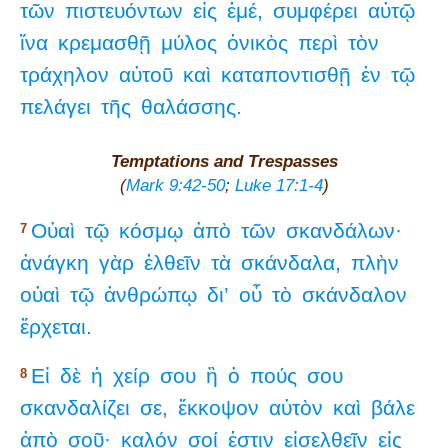
τῶν
πιστευόντων
εἰς
ἐμέ,
συμφέρει
αὐτῷ
ἵνα
κρεμασθῇ
μύλος
ὀνικὸς
περὶ
τὸν
τράχηλον
αὐτοῦ
καὶ
καταποντισθῇ
ἐν
τῷ
πελάγει
τῆς
θαλάσσης.
Temptations and Trespasses
(
Mark 9:42-50
;
Luke 17:1-4
)
Οὐαὶ
τῷ
κόσμῳ
ἀπὸ
τῶν
σκανδάλων·
7
ἀνάγκη
γὰρ
ἐλθεῖν
τὰ
σκάνδαλα,
πλὴν
οὐαὶ
τῷ
ἀνθρώπῳ
δι’
οὗ
τὸ
σκάνδαλον
ἔρχεται.
Εἰ
δὲ
ἡ
χείρ
σου
ἢ
ὁ
πούς
σου
8
σκανδαλίζει
σε,
ἔκκοψον
αὐτὸν
καὶ
βάλε
ἀπὸ
σοῦ·
καλόν
σοί
ἐστιν
εἰσελθεῖν
εἰς