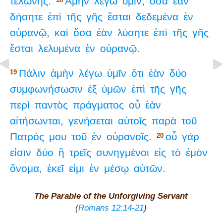
τελώνης.
Ἀμὴν
λέγω
ὑμῖν,
ὅσα
ἐὰν
δήσητε
ἐπὶ
τῆς
γῆς
ἔσται
δεδεμένα
ἐν
οὐρανῷ,
καὶ
ὅσα
ἐὰν
λύσητε
ἐπὶ
τῆς
γῆς
ἔσται
λελυμένα
ἐν
οὐρανῷ.
Πάλιν
ἀμὴν
λέγω
ὑμῖν
ὅτι
ἐὰν
δύο
19
συμφωνήσωσιν
ἐξ
ὑμῶν
ἐπὶ
τῆς
γῆς
περὶ
παντὸς
πράγματος
οὗ
ἐὰν
αἰτήσωνται,
γενήσεται
αὐτοῖς
παρὰ
τοῦ
Πατρός
μου
τοῦ
ἐν
οὐρανοῖς.
οὗ
γάρ
20
εἰσιν
δύο
ἢ
τρεῖς
συνηγμένοι
εἰς
τὸ
ἐμὸν
ὄνομα,
ἐκεῖ
εἰμι
ἐν
μέσῳ
αὐτῶν.
The Parable of the Unforgiving Servant
(
Romans 12:14-21
)