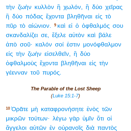
τὴν
ζωὴν
κυλλὸν
ἢ
χωλόν,
ἢ
δύο
χεῖρας
ἢ
δύο
πόδας
ἔχοντα
βληθῆναι
εἰς
τὸ
πῦρ
τὸ
αἰώνιον.
καὶ
εἰ
ὁ
ὀφθαλμός
σου
9
σκανδαλίζει
σε,
ἔξελε
αὐτὸν
καὶ
βάλε
ἀπὸ
σοῦ·
καλόν
σοί
ἐστιν
μονόφθαλμον
εἰς
τὴν
ζωὴν
εἰσελθεῖν,
ἢ
δύο
ὀφθαλμοὺς
ἔχοντα
βληθῆναι
εἰς
τὴν
γέενναν
τοῦ
πυρός.
The Parable of the Lost Sheep
(
Luke 15:1-7
)
Ὁρᾶτε
μὴ
καταφρονήσητε
ἑνὸς
τῶν
10
μικρῶν
τούτων·
λέγω
γὰρ
ὑμῖν
ὅτι
οἱ
ἄγγελοι
αὐτῶν
ἐν
οὐρανοῖς
διὰ
παντὸς