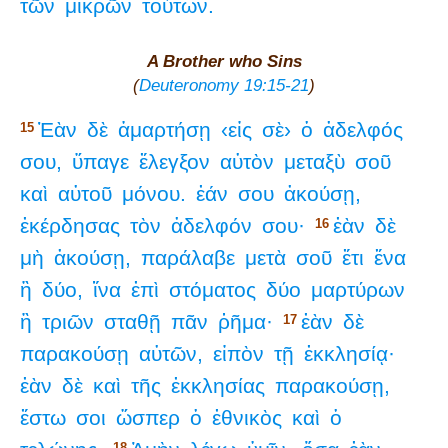
τῶν
μικρῶν
τούτων.
A Brother who Sins
(
Deuteronomy 19:15-21
)
Ἐὰν
δὲ
ἁμαρτήσῃ
‹εἰς
σὲ›
ὁ
ἀδελφός
15
σου,
ὕπαγε
ἔλεγξον
αὐτὸν
μεταξὺ
σοῦ
καὶ
αὐτοῦ
μόνου.
ἐάν
σου
ἀκούσῃ,
ἐκέρδησας
τὸν
ἀδελφόν
σου·
ἐὰν
δὲ
16
μὴ
ἀκούσῃ,
παράλαβε
μετὰ
σοῦ
ἔτι
ἕνα
ἢ
δύο,
ἵνα
ἐπὶ
στόματος
δύο
μαρτύρων
ἢ
τριῶν
σταθῇ
πᾶν
ῥῆμα·
ἐὰν
δὲ
17
παρακούσῃ
αὐτῶν,
εἰπὸν
τῇ
ἐκκλησίᾳ·
ἐὰν
δὲ
καὶ
τῆς
ἐκκλησίας
παρακούσῃ,
ἔστω
σοι
ὥσπερ
ὁ
ἐθνικὸς
καὶ
ὁ
18