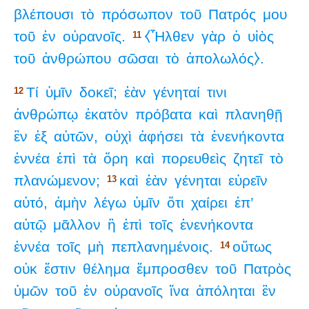
βλέπουσι
τὸ
πρόσωπον
τοῦ
Πατρός
μου
τοῦ
ἐν
οὐρανοῖς.
⧼Ἦλθεν
γὰρ
ὁ
υἱὸς
11
τοῦ
ἀνθρώπου
σῶσαι
τὸ
ἀπολωλός⧽.
Τί
ὑμῖν
δοκεῖ;
ἐὰν
γένηταί
τινι
12
ἀνθρώπῳ
ἑκατὸν
πρόβατα
καὶ
πλανηθῇ
ἓν
ἐξ
αὐτῶν,
οὐχὶ
ἀφήσει
τὰ
ἐνενήκοντα
ἐννέα
ἐπὶ
τὰ
ὄρη
καὶ
πορευθεὶς
ζητεῖ
τὸ
πλανώμενον;
καὶ
ἐὰν
γένηται
εὑρεῖν
13
αὐτό,
ἀμὴν
λέγω
ὑμῖν
ὅτι
χαίρει
ἐπ’
αὐτῷ
μᾶλλον
ἢ
ἐπὶ
τοῖς
ἐνενήκοντα
ἐννέα
τοῖς
μὴ
πεπλανημένοις.
οὕτως
14
οὐκ
ἔστιν
θέλημα
ἔμπροσθεν
τοῦ
Πατρὸς
ὑμῶν
τοῦ
ἐν
οὐρανοῖς
ἵνα
ἀπόληται
ἓν