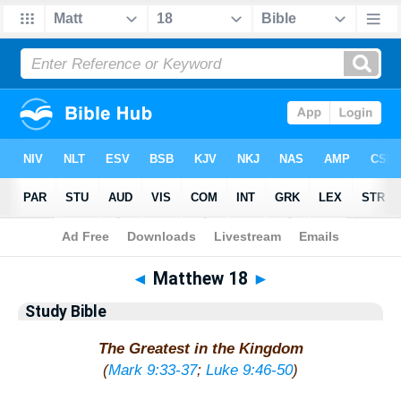
Bible
>
Study Bible
> Matthew 18
◄
Matthew 18
►
Study Bible
The Greatest in the Kingdom
(
Mark 9:33-37
;
Luke 9:46-50
)