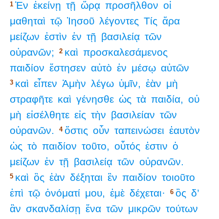
Ἐν
ἐκείνῃ
τῇ
ὥρᾳ
προσῆλθον
οἱ
1
μαθηταὶ
τῷ
Ἰησοῦ
λέγοντες
Τίς
ἄρα
μείζων
ἐστὶν
ἐν
τῇ
βασιλείᾳ
τῶν
οὐρανῶν;
καὶ
προσκαλεσάμενος
2
παιδίον
ἔστησεν
αὐτὸ
ἐν
μέσῳ
αὐτῶν
καὶ
εἶπεν
Ἀμὴν
λέγω
ὑμῖν,
ἐὰν
μὴ
3
στραφῆτε
καὶ
γένησθε
ὡς
τὰ
παιδία,
οὐ
μὴ
εἰσέλθητε
εἰς
τὴν
βασιλείαν
τῶν
οὐρανῶν.
ὅστις
οὖν
ταπεινώσει
ἑαυτὸν
4
ὡς
τὸ
παιδίον
τοῦτο,
οὗτός
ἐστιν
ὁ
μείζων
ἐν
τῇ
βασιλείᾳ
τῶν
οὐρανῶν.
καὶ
ὃς
ἐὰν
δέξηται
ἓν
παιδίον
τοιοῦτο
5
ἐπὶ
τῷ
ὀνόματί
μου,
ἐμὲ
δέχεται·
ὃς
δ’
6
ἂν
σκανδαλίσῃ
ἕνα
τῶν
μικρῶν
τούτων