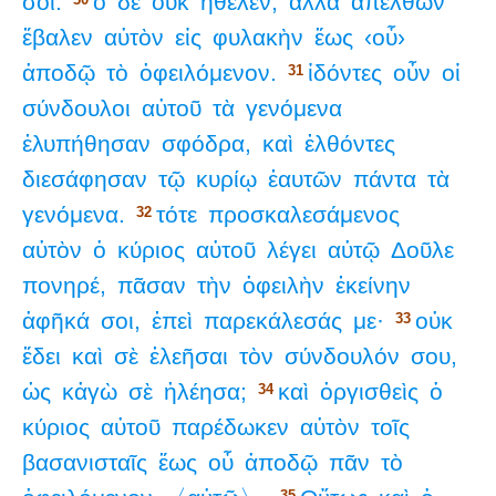
σοι.
ὁ
δὲ
οὐκ
ἤθελεν,
ἀλλὰ
ἀπελθὼν
ἔβαλεν
αὐτὸν
εἰς
φυλακὴν
ἕως
‹οὗ›
ἀποδῷ
τὸ
ὀφειλόμενον.
ἰδόντες
οὖν
οἱ
31
σύνδουλοι
αὐτοῦ
τὰ
γενόμενα
ἐλυπήθησαν
σφόδρα,
καὶ
ἐλθόντες
διεσάφησαν
τῷ
κυρίῳ
ἑαυτῶν
πάντα
τὰ
γενόμενα.
τότε
προσκαλεσάμενος
32
αὐτὸν
ὁ
κύριος
αὐτοῦ
λέγει
αὐτῷ
Δοῦλε
πονηρέ,
πᾶσαν
τὴν
ὀφειλὴν
ἐκείνην
ἀφῆκά
σοι,
ἐπεὶ
παρεκάλεσάς
με·
οὐκ
33
ἔδει
καὶ
σὲ
ἐλεῆσαι
τὸν
σύνδουλόν
σου,
ὡς
κἀγὼ
σὲ
ἠλέησα;
καὶ
ὀργισθεὶς
ὁ
34
κύριος
αὐτοῦ
παρέδωκεν
αὐτὸν
τοῖς
βασανισταῖς
ἕως
οὗ
ἀποδῷ
πᾶν
τὸ
35