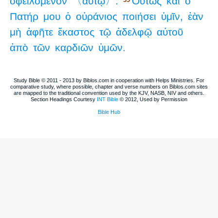
ὀφειλόμενον
〈αὐτῷ〉.
Οὕτως
καὶ
ὁ
Πατήρ
μου
ὁ
οὐράνιος
ποιήσει
ὑμῖν,
ἐὰν
μὴ
ἀφῆτε
ἕκαστος
τῷ
ἀδελφῷ
αὐτοῦ
ἀπὸ
τῶν
καρδιῶν
ὑμῶν.
Study Bible © 2011 - 2013 by Biblos.com in cooperation with Helps Ministries. For
comparative study, where possible, chapter and verse numbers on Biblos.com sites
are mapped to the traditional convention used by the KJV, NASB, NIV and others.
Section Headings Courtesy
INT Bible
© 2012, Used by Permission
Bible Hub