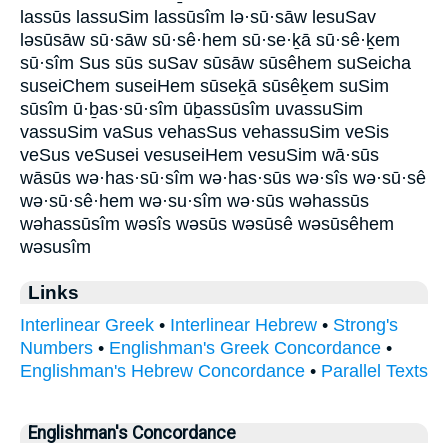
lassūs lassuSim lassūsîm lə·sū·sāw lesuSav
ləsūsāw sū·sāw sū·sê·hem sū·se·ḵā sū·sê·ḵem
sū·sîm Sus sūs suSav sūsāw sūsêhem suSeicha
suseiChem suseiHem sūseḵā sūsêḵem suSim
sūsîm ū·ḇas·sū·sîm ūḇassūsîm uvassuSim
vassuSim vaSus vehasSus vehassuSim veSis
veSus veSusei vesuseiHem vesuSim wā·sūs
wāsūs wə·has·sū·sîm wə·has·sūs wə·sîs wə·sū·sê
wə·sū·sê·hem wə·su·sîm wə·sūs wəhassūs
wəhassūsîm wəsîs wəsūs wəsūsê wəsūsêhem
wəsusîm
Links
Interlinear Greek
•
Interlinear Hebrew
•
Strong's
Numbers
•
Englishman's Greek Concordance
•
Englishman's Hebrew Concordance
•
Parallel Texts
Englishman's Concordance