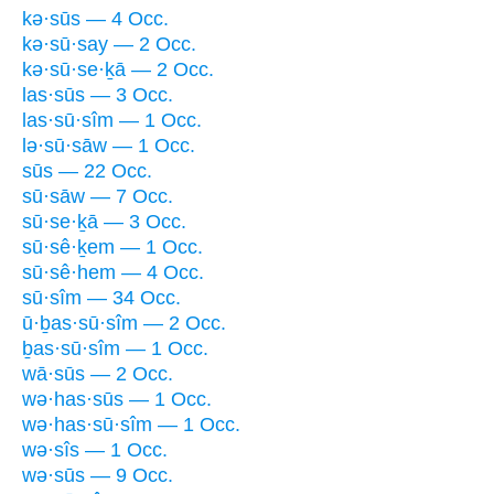
kə·sūs — 4 Occ.
kə·sū·say — 2 Occ.
kə·sū·se·ḵā — 2 Occ.
las·sūs — 3 Occ.
las·sū·sîm — 1 Occ.
lə·sū·sāw — 1 Occ.
sūs — 22 Occ.
sū·sāw — 7 Occ.
sū·se·ḵā — 3 Occ.
sū·sê·ḵem — 1 Occ.
sū·sê·hem — 4 Occ.
sū·sîm — 34 Occ.
ū·ḇas·sū·sîm — 2 Occ.
ḇas·sū·sîm — 1 Occ.
wā·sūs — 2 Occ.
wə·has·sūs — 1 Occ.
wə·has·sū·sîm — 1 Occ.
wə·sîs — 1 Occ.
wə·sūs — 9 Occ.