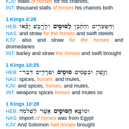
KJV:
stalls
of horses
for his chariots,
INT:
thousand stalls
of horses
his chariots both
1 Kings 4:28
וְהַשְּׂעֹרִ֣ים וְהַתֶּ֔בֶן
לַסּוּסִ֖ים
וְלָרָ֑כֶשׁ יָבִ֗אוּ
HEB:
NAS:
and straw
for the horses
and swift steeds
KJV:
also and straw
for the horses
and
dromedaries
INT:
barley and straw
the horses
and swift brought
1 Kings 10:25
וְנֵ֣שֶׁק וּבְשָׂמִ֔ים
סוּסִ֖ים
וּפְרָדִ֑ים דְּבַר־
HEB:
NAS:
spices,
horses,
and mules,
KJV:
and spices,
horses,
and mules,
INT:
weapons spices
horses
and mules so
1 Kings 10:28
וּמוֹצָ֧א
הַסּוּסִ֛ים
אֲשֶׁ֥ר לִשְׁלֹמֹ֖ה
HEB:
NAS:
import
of horses
was from Egypt
KJV:
And Solomon
had horses
brought