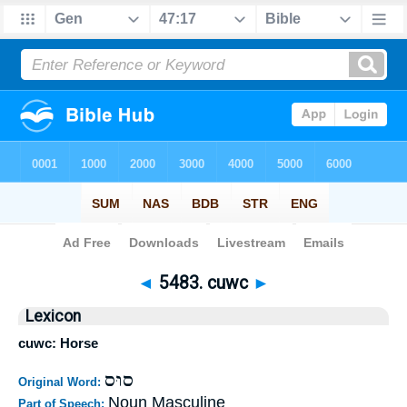
Bible
>
Strong's
>
Hebrew
> 5483
◄
5483. cuwc
►
Lexicon
cuwc: Horse
סוּס
Original Word:
Noun Masculine
Part of Speech: