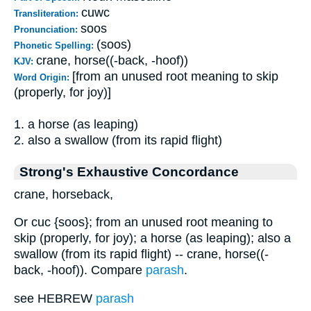
cuwc
Transliteration:
soos
Pronunciation:
(soos)
Phonetic Spelling:
crane, horse((-back, -hoof))
KJV:
[from an unused root meaning to skip
Word Origin:
(properly, for joy)]
1. a horse (as leaping)
2. also a swallow (from its rapid flight)
Strong's Exhaustive Concordance
crane, horseback,
Or cuc {soos}; from an unused root meaning to
skip (properly, for joy); a horse (as leaping); also a
swallow (from its rapid flight) -- crane, horse((-
back, -hoof)). Compare
parash
.
see HEBREW
parash