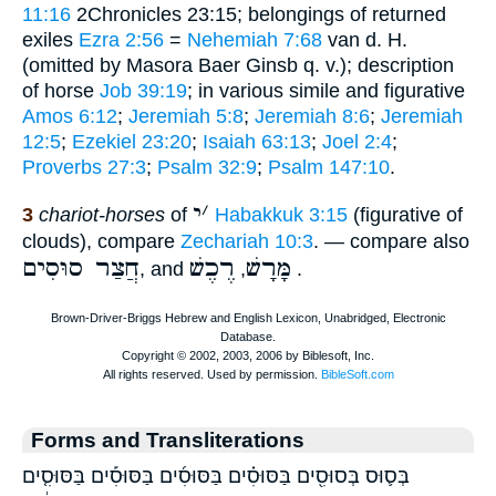
11:16
2Chronicles 23:15; belongings of returned
exiles
Ezra 2:56
=
Nehemiah 7:68
van d. H.
(omitted by Masora Baer Ginsb q. v.); description
of horse
Job 39:19
; in various simile and figurative
Amos 6:12
;
Jeremiah 5:8
;
Jeremiah 8:6
;
Jeremiah
12:5
;
Ezekiel 23:20
;
Isaiah 63:13
;
Joel 2:4
;
Proverbs 27:3
;
Psalm 32:9
;
Psalm 147:10
.
׳
י
3
chariot-horses
of
Habakkuk 3:15
(figurative of
clouds), compare
Zechariah 10:3
. — compare also
מָּרָשׁ
רֶכֶשׁ
חֲצַר סוּסִים
, and
,
.
Forms and Transliterations
בְּס֛וּס בְּסוּסִ֖ים בַּסּוּסִ֗ים בַּסּוּסִ֜ים בַּסּוּסִ֡ים בַּסּוּסִ֤ים