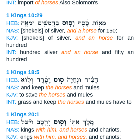
INT:
import
of horses
Also Solomon's
1 Kings 10:29
מֵא֣וֹת כֶּ֔סֶף
וְס֖וּס
בַּחֲמִשִּׁ֣ים וּמֵאָ֑ה
HEB:
NAS:
[shekels] of silver,
and a horse
for 150;
KJV:
[shekels] of silver,
and an horse
for an
hundred
INT:
hundred silver
and an horse
and fifty an
hundred
1 Kings 18:5
חָצִ֗יר וּנְחַיֶּה֙
ס֣וּס
וָפֶ֔רֶד וְל֥וֹא
HEB:
NAS:
and keep
the horses
and mules
KJV:
to save
the horses
and mules
INT:
grass and keep
the horses
and mules have to
1 Kings 20:1
מֶ֛לֶךְ אִתּ֖וֹ
וְס֣וּס
וָרָ֑כֶב וַיַּ֗עַל
HEB:
NAS:
kings
with him, and horses
and chariots.
KJV:
kings
with him, and horses,
and chariots: