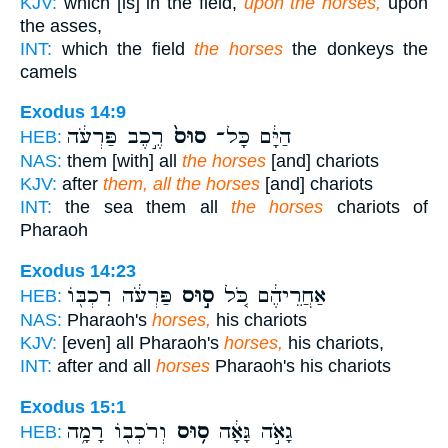
KJV:
which [is] in the field,
upon the horses,
upon
the asses,
INT:
which the field
the horses
the donkeys the
camels
Exodus 14:9
הַיָּ֔ם כָּל־
סוּס֙
רֶ֣כֶב פַּרְעֹ֔ה
HEB:
NAS:
them [with] all
the horses
[and] chariots
KJV:
after
them, all the horses
[and] chariots
INT:
the sea them all
the horses
chariots of
Pharaoh
Exodus 14:23
אַחֲרֵיהֶ֔ם כֹּ֚ל
ס֣וּס
פַּרְעֹ֔ה רִכְבּ֖וֹ
HEB:
NAS:
Pharaoh's
horses,
his chariots
KJV:
[even] all Pharaoh's
horses,
his chariots,
INT:
after and all
horses
Pharaoh's his chariots
Exodus 15:1
גָאֹ֣ה גָּאָ֔ה
ס֥וּס
וְרֹכְב֖וֹ רָמָ֥ה
HEB: