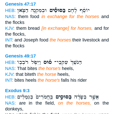
Genesis 47:17
יוֹסֵ֨ף לֶ֜חֶם
בַּסּוּסִ֗ים
וּבְמִקְנֵ֥ה הַצֹּ֛אן
HEB:
NAS:
them food
in exchange for the horses
and
the flocks
KJV:
them bread
[in exchange] for horses,
and for
the flocks,
INT:
and Joseph food
the horses
their livestock and
the flocks
Genesis 49:17
הַנֹּשֵׁךְ֙ עִקְּבֵי־
ס֔וּס
וַיִּפֹּ֥ל רֹכְב֖וֹ
HEB:
NAS:
That bites
the horse's
heels,
KJV:
that biteth
the horse
heels,
INT:
bites heels
the horse's
falls his rider
Exodus 9:3
אֲשֶׁ֣ר בַּשָּׂדֶ֔ה
בַּסּוּסִ֤ים
בַּֽחֲמֹרִים֙ בַּגְּמַלִּ֔ים
HEB:
NAS:
are in the field,
on the horses,
on the
donkeys,