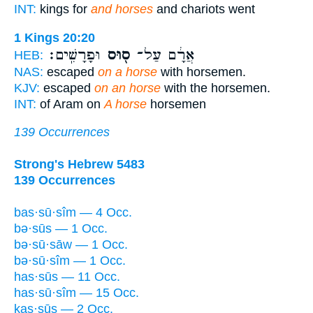
INT:
kings for
and horses
and chariots went
1 Kings 20:20
אֲרָ֔ם עַל־
ס֖וּס
וּפָרָשִֽׁים׃
HEB:
NAS:
escaped
on a horse
with horsemen.
KJV:
escaped
on an horse
with the horsemen.
INT:
of Aram on
A horse
horsemen
139 Occurrences
Strong's Hebrew 5483
139 Occurrences
bas·sū·sîm — 4 Occ.
bə·sūs — 1 Occ.
bə·sū·sāw — 1 Occ.
bə·sū·sîm — 1 Occ.
has·sūs — 11 Occ.
has·sū·sîm — 15 Occ.
kas·sūs — 2 Occ.