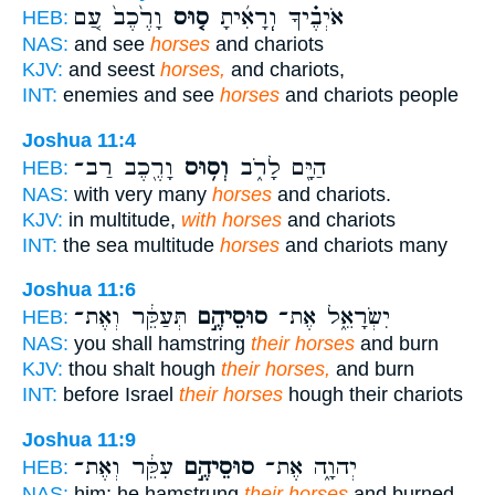
אֹיְבֶ֗יךָ וְֽרָאִ֜יתָ
ס֤וּס
וָרֶ֙כֶב֙ עַ֚ם
HEB:
NAS:
and see
horses
and chariots
KJV:
and seest
horses,
and chariots,
INT:
enemies and see
horses
and chariots people
Joshua 11:4
הַיָּ֖ם לָרֹ֑ב
וְס֥וּס
וָרֶ֖כֶב רַב־
HEB:
NAS:
with very many
horses
and chariots.
KJV:
in multitude,
with horses
and chariots
INT:
the sea multitude
horses
and chariots many
Joshua 11:6
יִשְׂרָאֵ֑ל אֶת־
סוּסֵיהֶ֣ם
תְּעַקֵּ֔ר וְאֶת־
HEB:
NAS:
you shall hamstring
their horses
and burn
KJV:
thou shalt hough
their horses,
and burn
INT:
before Israel
their horses
hough their chariots
Joshua 11:9
יְהוָ֑ה אֶת־
סוּסֵיהֶ֣ם
עִקֵּ֔ר וְאֶת־
HEB:
NAS:
him; he hamstrung
their horses
and burned