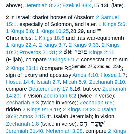
above),
Jeremiah 8:23
;
Ezekiel 38:4
,15 13t. (late).
2
in Israel; chariot-horses of Absalom
2 Samuel
15:1
, especially of Solomon, and later,
1 Kings 5:6
;
1 Kings 5:8
;
1 Kings 10:25
,28,29, and ""
Chronicles;
1 Kings 18:5
and .(as war-equipment)
1 Kings 22:4
;
2 Kings 3:7
;
2 Kings 9:33
;
2 Kings
סוּסֵי אֵשׁ
10:2
;
Proverbs 21:31
;
2 Kings 2:11
(Elijah), compare
2 Kings 6:17
; consecration to sun
Semitic 275; 2nd ed. 293
2 Kings 23:11
(compare RS
);
sign of luxury and apostasy
Amos 4:10
;
Hosea 1:7
;
Hosea 14:4
;
Isaiah 2:7
;
Micah 5:9
;
Zechariah 9:10
,
compare
Deuteronomy 17:6
,16, but see
Zechariah
14:20
; in vision
Zechariah 6:2
(twice in verse);
Zechariah 6:3
(twice in verse);
Zechariah 6:6
;
ridden
2 Kings 9:18,19
;
2 Kings 18:23
=
Isaiah
36:8
;
Amos 2:15
4t. Isaiah Jeremiah; in vision
׳
שַׁעַר הַס
Zechariah 1:8
(twice in verse);
Jeremiah 31:40
;
Nehemiah 3:28
, compare
2 Kings