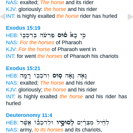
NAS:
exalted;
The horse
and its rider
KJV:
gloriously:
the horse
and his rider
INT:
is highly exalted
the horse
rider has hurled
Exodus 15:19
כִּ֣י בָא֩
ס֨וּס
פַּרְעֹ֜ה בְּרִכְבּ֤וֹ
HEB:
NAS:
For the horses
of Pharaoh
KJV:
For the horse
of Pharaoh went in
INT:
for went
the horses
of Pharaoh his chariots
Exodus 15:21
גָאֹ֣ה גָּאָ֔ה
ס֥וּס
וְרֹכְב֖וֹ רָמָ֥ה
HEB:
NAS:
exalted;
The horse
and his rider
KJV:
gloriously;
the horse
and his rider
INT:
is highly exalted
the horse
and his rider has
hurled
Deuteronomy 11:4
לְחֵ֨יל מִצְרַ֜יִם
לְסוּסָ֣יו
וּלְרִכְבּ֗וֹ אֲשֶׁ֨ר
HEB:
NAS:
army,
to its horses
and its chariots,