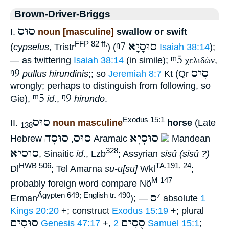
Brown-Driver-Briggs
סוּס
I.
noun [masculine]
swallow or swift
ᵑ7
סוּסָיָא
FFP 82 ff.
(
cypselus
, Tristr
) (
Isaiah 38:14
);
ᵐ5
— as twittering
Isaiah 38:14
(in simile);
χελιδών
,
ᵑ9
סִיס
pullus hirundinis
;; so
Jeremiah 8:7
Kt (Qr
wrongly; perhaps to distinguish from following, so
ᵐ5
ᵑ9
Gie),
id
.,
hirundo
.
סוּס
Exodus 15:1
II.
noun masculine
horse
(Late
138
סוּסְיָא
סוּס
סוּסָה
Hebrew
,
Aramaic
Mandean
סוסיא
328
, Sinaitic
id
., Lzb
; Assyrian
sisû (sisû ?)
HWB 506
TA.191, 24
Dl
; Tel Amarna
su-u[su]
Wkl
;
M 147
probably foreign word compare Nö
׳
ס
Ägypten 649; English tr. 490
Erman
); —
absolute
1
Kings 20:20
+; construct
Exodus 15:19
+; plural
סֻסִים
סוּסִים
Genesis 47:17
+,
2 Samuel 15:1
;