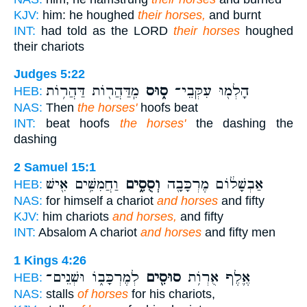
KJV:
him: he houghed
their horses,
and burnt
INT:
had told as the LORD
their horses
houghed
their chariots
Judges 5:22
הָלְמ֖וּ עִקְּבֵי־
ס֑וּס
מִֽדַּהֲר֖וֹת דַּהֲר֥וֹת
HEB:
NAS:
Then
the horses'
hoofs beat
INT:
beat hoofs
the horses'
the dashing the
dashing
2 Samuel 15:1
אַבְשָׁל֔וֹם מֶרְכָּבָ֖ה
וְסֻסִ֑ים
וַחֲמִשִּׁ֥ים אִ֖ישׁ
HEB:
NAS:
for himself a chariot
and horses
and fifty
KJV:
him chariots
and horses,
and fifty
INT:
Absalom A chariot
and horses
and fifty men
1 Kings 4:26
אֶ֛לֶף אֻרְוֹ֥ת
סוּסִ֖ים
לְמֶרְכָּב֑וֹ וּשְׁנֵים־
HEB:
NAS:
stalls
of horses
for his chariots,