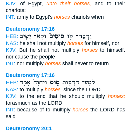
KJV:
of Egypt,
unto their horses,
and to their
chariots;
INT:
army to Egypt's
horses
chariots when
Deuteronomy 17:16
יַרְבֶּה־ לּ֣וֹ
סוּסִים֒
וְלֹֽא־ יָשִׁ֤יב
HEB:
NAS:
he shall not multiply
horses
for himself, nor
KJV:
But he shall not multiply
horses
to himself,
nor cause the people
INT:
nor multiply
horses
shall never to return
Deuteronomy 17:16
לְמַ֖עַן הַרְבּ֣וֹת
ס֑וּס
וַֽיהוָה֙ אָמַ֣ר
HEB:
NAS:
to multiply
horses,
since the LORD
KJV:
to the end that he should multiply
horses:
forasmuch as the LORD
INT:
because of to multiply
horses
the LORD has
said
Deuteronomy 20:1