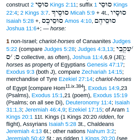
סוּסַי
סוּסֵי
construct
2 Kings 2:11
; suffix
1 Kings
סוּסָיו
סוּסֶיךָ
22:4
;
2 Kings 3:7
.
Micah 5:9
+ 4t.,
סוּסֵיהֶם
סוּסֵיכֶס
Isaiah 5:28
+,
Amos 4:10
,
Joshua 11:6
+; —
horse:
1
non-Israel;
chariot-horses
of Canaanites
Judges
׳
עִקְבֵי
5:22
(compare
Judges 5:28
;
Judges 4:3,13
;
ס
׳
ס
;
collective, as often),
Joshua 11:4
,6,9 (JE);
horses
as property of Egyptians
Genesis 47:17
;
Exodus 9:3
(both J), compare
Zechariah 14:15
;
merchandise of Tyre
Ezekiel 27:14
;
chariot-horses
11.ix.384
of Egypt [compare Hom
],
Exodus 14:9
,23
(Psalms),
Exodus 15:1
,21 (poem),
Exodus 15:19
(Psalms; on all see Di),
Deuteronomy 11:4
;
Isaiah
31:1,3
;
Jeremiah 46:4,9
;
Ezekiel 17:15
; of Aram
1
Kings 20:1
11t. Kings (1 Kings 20:20
ridden
, for
flight), Assyrians
Isaiah 5:28
3t., Chaldeans
Jeremiah 4:13
6t.; other nations
Nahum 3:2
;
Jeremiah 50:42
5t.; as ridden
1 Kings 20:20
(see