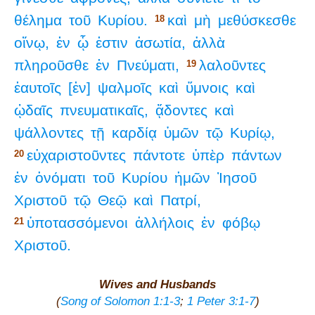
θέλημα
τοῦ
Κυρίου.
καὶ
μὴ
μεθύσκεσθε
18
οἴνῳ,
ἐν
ᾧ
ἐστιν
ἀσωτία,
ἀλλὰ
πληροῦσθε
ἐν
Πνεύματι,
λαλοῦντες
19
ἑαυτοῖς
[ἐν]
ψαλμοῖς
καὶ
ὕμνοις
καὶ
ᾠδαῖς
πνευματικαῖς,
ᾄδοντες
καὶ
ψάλλοντες
τῇ
καρδίᾳ
ὑμῶν
τῷ
Κυρίῳ,
εὐχαριστοῦντες
πάντοτε
ὑπὲρ
πάντων
20
ἐν
ὀνόματι
τοῦ
Κυρίου
ἡμῶν
Ἰησοῦ
Χριστοῦ
τῷ
Θεῷ
καὶ
Πατρί,
ὑποτασσόμενοι
ἀλλήλοις
ἐν
φόβῳ
21
Χριστοῦ.
Wives and Husbands
(
Song of Solomon 1:1-3
;
1 Peter 3:1-7
)