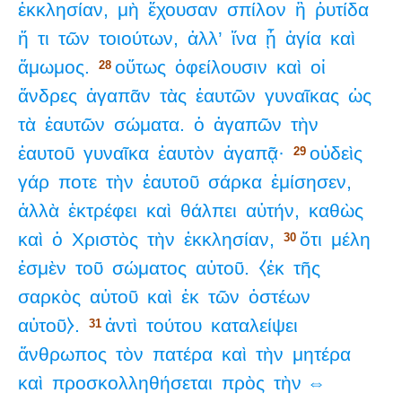
ἐκκλησίαν,
μὴ
ἔχουσαν
σπίλον
ἢ
ῥυτίδα
ἤ
τι
τῶν
τοιούτων,
ἀλλ’
ἵνα
ᾖ
ἁγία
καὶ
ἄμωμος.
οὕτως
ὀφείλουσιν
καὶ
οἱ
28
ἄνδρες
ἀγαπᾶν
τὰς
ἑαυτῶν
γυναῖκας
ὡς
τὰ
ἑαυτῶν
σώματα.
ὁ
ἀγαπῶν
τὴν
ἑαυτοῦ
γυναῖκα
ἑαυτὸν
ἀγαπᾷ·
οὐδεὶς
29
γάρ
ποτε
τὴν
ἑαυτοῦ
σάρκα
ἐμίσησεν,
ἀλλὰ
ἐκτρέφει
καὶ
θάλπει
αὐτήν,
καθὼς
καὶ
ὁ
Χριστὸς
τὴν
ἐκκλησίαν,
ὅτι
μέλη
30
ἐσμὲν
τοῦ
σώματος
αὐτοῦ.
⧼ἐκ
τῆς
σαρκὸς
αὐτοῦ
καὶ
ἐκ
τῶν
ὀστέων
αὐτοῦ⧽.
ἀντὶ
τούτου
καταλείψει
31
ἄνθρωπος
τὸν
πατέρα
καὶ
τὴν
μητέρα
καὶ
προσκολληθήσεται
πρὸς
τὴν ⇔