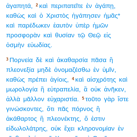
ἀγαπητά,
καὶ
περιπατεῖτε
ἐν
ἀγάπῃ,
2
καθὼς
καὶ
ὁ
Χριστὸς
ἠγάπησεν
ἡμᾶς*
καὶ
παρέδωκεν
ἑαυτὸν
ὑπὲρ
ἡμῶν
προσφορὰν
καὶ
θυσίαν
τῷ
Θεῷ
εἰς
ὀσμὴν
εὐωδίας.
Πορνεία
δὲ
καὶ
ἀκαθαρσία
πᾶσα
ἢ
3
πλεονεξία
μηδὲ
ὀνομαζέσθω
ἐν
ὑμῖν,
καθὼς
πρέπει
ἁγίοις,
καὶ
αἰσχρότης
καὶ
4
μωρολογία
ἢ
εὐτραπελία,
ἃ
οὐκ
ἀνῆκεν,
ἀλλὰ
μᾶλλον
εὐχαριστία.
τοῦτο
γὰρ
ἴστε
5
γινώσκοντες,
ὅτι
πᾶς
πόρνος
ἢ
ἀκάθαρτος
ἢ
πλεονέκτης,
ὅ
ἐστιν
εἰδωλολάτρης,
οὐκ
ἔχει
κληρονομίαν
ἐν