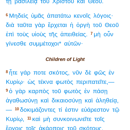
τῇ
βασιλείᾳ
τοῦ
Χριστοῦ
καὶ
Θεοῦ.
Μηδεὶς
ὑμᾶς
ἀπατάτω
κενοῖς
λόγοις·
6
διὰ
ταῦτα
γὰρ
ἔρχεται
ἡ
ὀργὴ
τοῦ
Θεοῦ
ἐπὶ
τοὺς
υἱοὺς
τῆς
ἀπειθείας.
μὴ
οὖν
7
γίνεσθε
συμμέτοχοι*
αὐτῶν·
Children of Light
ἦτε
γάρ
ποτε
σκότος,
νῦν
δὲ
φῶς
ἐν
8
Κυρίῳ·
ὡς
τέκνα
φωτὸς
περιπατεῖτε,—
ὁ
γὰρ
καρπὸς
τοῦ
φωτὸς
ἐν
πάσῃ
9
ἀγαθωσύνῃ
καὶ
δικαιοσύνῃ
καὶ
ἀληθείᾳ,
—
δοκιμάζοντες
τί
ἐστιν
εὐάρεστον
τῷ
10
Κυρίῳ,
καὶ
μὴ
συνκοινωνεῖτε
τοῖς
11
ἔργοις
τοῖς
ἀκάρποις
τοῦ
σκότους,