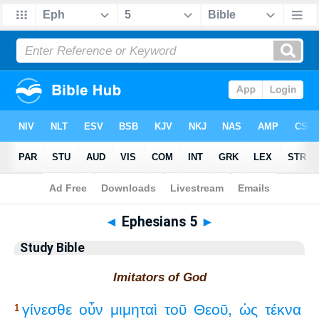
Bible
>
Study Bible
> Ephesians 5
◄
Ephesians 5
►
Study Bible
Imitators of God
γίνεσθε
οὖν
μιμηταὶ
τοῦ
Θεοῦ,
ὡς
τέκνα
1