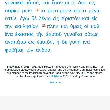
γυναῖκα
αὐτοῦ,
καὶ
ἔσονται
οἱ
δύο
εἰς
σάρκα
μίαν.
τὸ
μυστήριον
τοῦτο
μέγα
32
ἐστίν,
ἐγὼ
δὲ
λέγω
εἰς
Χριστὸν
καὶ
εἰς
τὴν
ἐκκλησίαν.
πλὴν
καὶ
ὑμεῖς
οἱ
καθ’
33
ἕνα
ἕκαστος
τὴν
ἑαυτοῦ
γυναῖκα
οὕτως
ἀγαπάτω
ὡς
ἑαυτόν,
ἡ
δὲ
γυνὴ
ἵνα
φοβῆται
τὸν
ἄνδρα.
Study Bible © 2011 - 2013 by Biblos.com in cooperation with Helps Ministries. For
comparative study, where possible, chapter and verse numbers on Biblos.com sites
are mapped to the traditional convention used by the KJV, NASB, NIV and others.
Section Headings Courtesy
INT Bible
© 2012, Used by Permission
Bible Hub