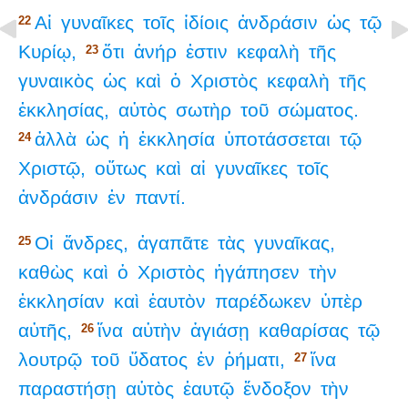
Αἱ
γυναῖκες
τοῖς
ἰδίοις
ἀνδράσιν
ὡς
τῷ
22
Κυρίῳ,
ὅτι
ἀνήρ
ἐστιν
κεφαλὴ
τῆς
23
γυναικὸς
ὡς
καὶ
ὁ
Χριστὸς
κεφαλὴ
τῆς
ἐκκλησίας,
αὐτὸς
σωτὴρ
τοῦ
σώματος.
ἀλλὰ
ὡς
ἡ
ἐκκλησία
ὑποτάσσεται
τῷ
24
Χριστῷ,
οὕτως
καὶ
αἱ
γυναῖκες
τοῖς
ἀνδράσιν
ἐν
παντί.
Οἱ
ἄνδρες,
ἀγαπᾶτε
τὰς
γυναῖκας,
25
καθὼς
καὶ
ὁ
Χριστὸς
ἠγάπησεν
τὴν
ἐκκλησίαν
καὶ
ἑαυτὸν
παρέδωκεν
ὑπὲρ
αὐτῆς,
ἵνα
αὐτὴν
ἁγιάσῃ
καθαρίσας
τῷ
26
λουτρῷ
τοῦ
ὕδατος
ἐν
ῥήματι,
ἵνα
27
παραστήσῃ
αὐτὸς
ἑαυτῷ
ἔνδοξον
τὴν