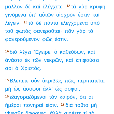
μᾶλλον
δὲ
καὶ
ἐλέγχετε,
τὰ
γὰρ
κρυφῇ
12
γινόμενα
ὑπ’
αὐτῶν
αἰσχρόν
ἐστιν
καὶ
λέγειν·
τὰ
δὲ
πάντα
ἐλεγχόμενα
ὑπὸ
13
τοῦ
φωτὸς
φανεροῦται·
πᾶν
γὰρ
τὸ
φανερούμενον
φῶς
ἐστιν.
διὸ
λέγει
Ἔγειρε,
ὁ
καθεύδων,
καὶ
14
ἀνάστα
ἐκ
τῶν
νεκρῶν,
καὶ
ἐπιφαύσει
σοι
ὁ
Χριστός.
Βλέπετε
οὖν
ἀκριβῶς
πῶς
περιπατεῖτε,
15
μὴ
ὡς
ἄσοφοι
ἀλλ’
ὡς
σοφοί,
ἐξαγοραζόμενοι
τὸν
καιρόν,
ὅτι
αἱ
16
ἡμέραι
πονηραί
εἰσιν.
διὰ
τοῦτο
μὴ
17
γίνεσθε
ἄφρονες,
ἀλλὰ
συνίετε
τί
τὸ