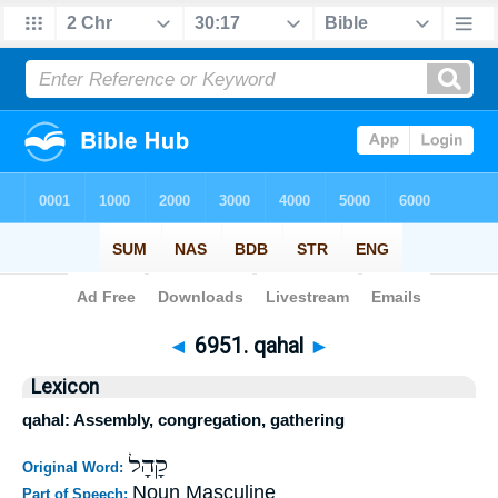
Bible
>
Strong's
>
Hebrew
> 6951
◄
6951. qahal
►
Lexicon
qahal: Assembly, congregation, gathering
קָהָל
Original Word:
Noun Masculine
Part of Speech: