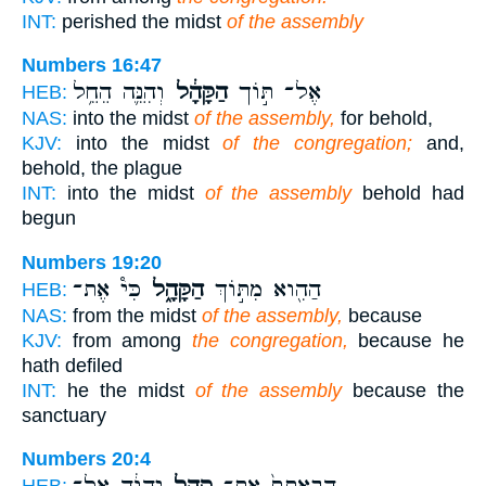
INT:
perished the midst
of the assembly
Numbers 16:47
אֶל־ תּ֣וֹך
הַקָּהָ֔ל
וְהִנֵּ֛ה הֵחֵ֥ל
HEB:
NAS:
into the midst
of the assembly,
for behold,
KJV:
into the midst
of the congregation;
and,
behold, the plague
INT:
into the midst
of the assembly
behold had
begun
Numbers 19:20
הַהִ֖וא מִתּ֣וֹךְ
הַקָּהָ֑ל
כִּי֩ אֶת־
HEB:
NAS:
from the midst
of the assembly,
because
KJV:
from among
the congregation,
because he
hath defiled
INT:
he the midst
of the assembly
because the
sanctuary
Numbers 20:4