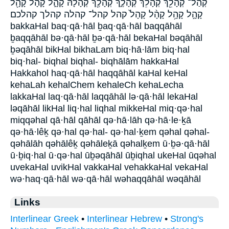
קְהַל־ קְהָלֵ֖ךְ קְהָלֵךְ֙ קְהָלֶ֑ךָ קְהָלֶ֖ךָ קְהָלָ֔הּ קָהָ֑ל קָהָ֔ל קָהָ֖ל
קָהָ֣ל קָהָ֥ל קָהָ֨ל קָהָל֙ קהל קהל־ קהלה קהלך קהלכם
bakkaHal baq·qā·hāl ḇaq·qā·hāl baqqāhāl
ḇaqqāhāl bə·qā·hāl ḇə·qā·hāl bekaHal bəqāhāl
ḇəqāhāl bikHal bikhaLam biq·hā·lām biq·hal
biq·hal- biqhal biqhal- biqhālām hakkaHal
Hakkahol haq·qā·hāl haqqāhāl kaHal keHal
kehaLah kehalChem kehaleCh kehaLecha
lakkaHal laq·qā·hāl laqqāhāl lə·qā·hāl lekaHal
ləqāhāl likHal liq·hal liqhal mikkeHal miq·qə·hal
miqqəhal qā·hāl qāhāl qə·hā·lāh qə·hā·le·ḵā
qə·hā·lêḵ qə·hal qə·hal- qə·hal·ḵem qəhal qəhal-
qəhālāh qəhālêḵ qəhāleḵā qəhalḵem ū·ḇə·qā·hāl
ū·ḇiq·hal ū·qə·hal ūḇəqāhāl ūḇiqhal ukeHal ūqəhal
uvekaHal uvikHal vakkaHal vehakkaHal vekaHal
wə·haq·qā·hāl wə·qā·hāl wəhaqqāhāl wəqāhāl
Links
Interlinear Greek
•
Interlinear Hebrew
•
Strong's