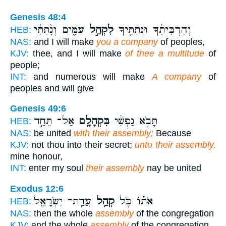
Genesis 48:4
וְהִרְבִּיתִ֔ךָ וּנְתַתִּ֖יךָ
לִקְהַ֣ל
עַמִּ֑ים וְנָ֨תַתִּ֜י
HEB:
NAS:
and I will make
you a company
of peoples,
KJV:
thee, and I will make
of thee a multitude
of
people;
INT:
and numerous will make
A company
of
peoples and will give
Genesis 49:6
תָּבֹ֣א נַפְשִׁ֔י
בִּקְהָלָ֖ם
אַל־ תֵּחַ֣ד
HEB:
NAS:
be united
with their assembly;
Because
KJV:
not thou into their secret;
unto their assembly,
mine honour,
INT:
enter my soul
their assembly
nay be united
Exodus 12:6
אֹת֗וֹ כֹּ֛ל
קְהַ֥ל
עֲדַֽת־ יִשְׂרָאֵ֖ל
HEB:
NAS:
then the whole
assembly
of the congregation
KJV:
and the whole
assembly
of the congregation