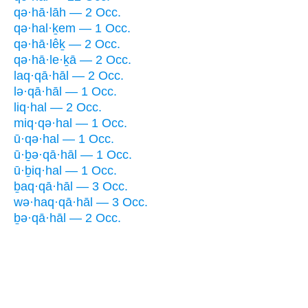
qə·hā·lāh — 2 Occ.
qə·hal·ḵem — 1 Occ.
qə·hā·lêḵ — 2 Occ.
qə·hā·le·ḵā — 2 Occ.
laq·qā·hāl — 2 Occ.
lə·qā·hāl — 1 Occ.
liq·hal — 2 Occ.
miq·qə·hal — 1 Occ.
ū·qə·hal — 1 Occ.
ū·ḇə·qā·hāl — 1 Occ.
ū·ḇiq·hal — 1 Occ.
ḇaq·qā·hāl — 3 Occ.
wə·haq·qā·hāl — 3 Occ.
ḇə·qā·hāl — 2 Occ.