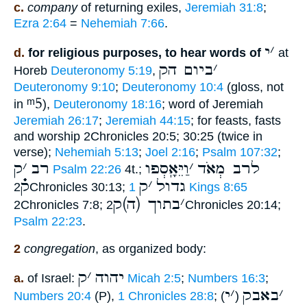
c.
company
of returning exiles,
Jeremiah 31:8
;
Ezra 2:64
=
Nehemiah 7:66
.
׳
י
d.
for religious purposes, to hear words of
at
׳
ביום הק
Horeb
Deuteronomy 5:19
,
Deuteronomy 9:10
;
Deuteronomy 10:4
(gloss, not
ᵐ5
in
),
Deuteronomy 18:16
; word of Jeremiah
Jeremiah 26:17
;
Jeremiah 44:15
; for feasts, fasts
and worship 2Chronicles 20:5; 30:25 (twice in
verse);
Nehemiah 5:13
;
Joel 2:16
;
Psalm 107:32
;
לרב מְאֹד
׳
וַיֵּאָֽסְפו
רב
׳
ק
Psalm 22:26
4t.;
גדול
׳
ק
ק֗֗֗
2Chronicles 30:13;
1 Kings 8:65
׳
בתוך (ה)ק
2Chronicles 7:8;
2Chronicles 20:14;
Psalm 22:23
.
2
congregation
, as organized body:
יהוה
׳
ק
a.
of Israel:
Micah 2:5
;
Numbers 16:3
;
׳
באבק
׳
י
Numbers 20:4
(P),
1 Chronicles 28:8
; (
)