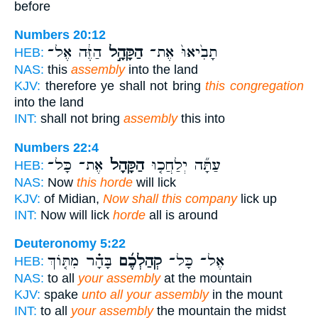
before
Numbers 20:12
תָבִ֙יאוּ֙ אֶת־
הַקָּהָ֣ל
הַזֶּ֔ה אֶל־
HEB:
NAS:
this
assembly
into the land
KJV:
therefore ye shall not bring
this congregation
into the land
INT:
shall not bring
assembly
this into
Numbers 22:4
עַתָּ֞ה יְלַחֲכ֤וּ
הַקָּהָל֙
אֶת־ כָּל־
HEB:
NAS:
Now
this horde
will lick
KJV:
of Midian,
Now shall this company
lick up
INT:
Now will lick
horde
all is around
Deuteronomy 5:22
אֶל־ כָּל־
קְהַלְכֶ֜ם
בָּהָ֗ר מִתּ֤וֹךְ
HEB:
NAS:
to all
your assembly
at the mountain
KJV:
spake
unto all your assembly
in the mount
INT:
to all
your assembly
the mountain the midst