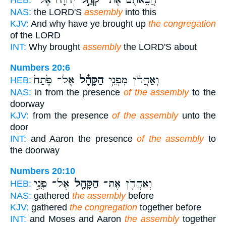
הֲבֵאתֶם֙ אֶת־
קְהַ֣ל
יְהוָ֔ה אֶל־
HEB:
NAS:
the LORD'S
assembly
into this
KJV:
And why have ye brought up
the congregation
of the LORD
INT:
Why brought
assembly
the LORD'S about
Numbers 20:6
וְאַהֲרֹ֜ן מִפְּנֵ֣י
הַקָּהָ֗ל
אֶל־ פֶּ֙תַח֙
HEB:
NAS:
in from the presence
of the assembly
to the
doorway
KJV:
from the presence
of the assembly
unto the
door
INT:
and Aaron the presence
of the assembly
to
the doorway
Numbers 20:10
וְאַהֲרֹ֛ן אֶת־
הַקָּהָ֖ל
אֶל־ פְּנֵ֣י
HEB:
NAS:
gathered
the assembly
before
KJV:
gathered
the congregation
together before
INT:
and Moses and Aaron
the assembly
together