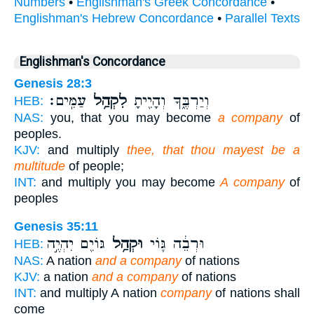
Numbers
•
Englishman's Greek Concordance
•
Englishman's Hebrew Concordance
•
Parallel Texts
Englishman's Concordance
Genesis 28:3
וְיַרְבֶּ֑ךָ וְהָיִ֖יתָ
לִקְהַ֥ל
עַמִּֽים׃
HEB:
NAS:
you, that you may become
a company
of
peoples.
KJV:
and multiply
thee, that thou mayest be a
multitude
of people;
INT:
and multiply you may become
A company
of
peoples
Genesis 35:11
וּרְבֵ֔ה גּ֛וֹי
וּקְהַ֥ל
גּוֹיִ֖ם יִהְיֶ֣ה
HEB:
NAS:
A nation
and a company
of nations
KJV:
a nation
and a company
of nations
INT:
and multiply A nation
company
of nations shall
come