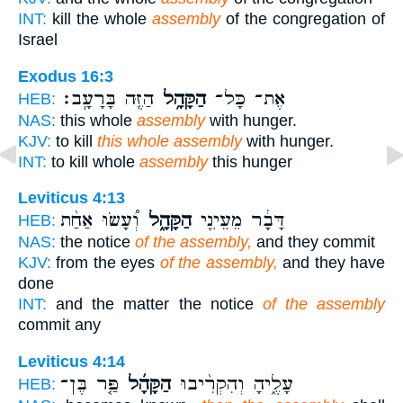
INT:
kill the whole
assembly
of the congregation of
Israel
Exodus 16:3
אֶת־ כָּל־
הַקָּהָ֥ל
הַזֶּ֖ה בָּרָעָֽב׃
HEB:
NAS:
this whole
assembly
with hunger.
KJV:
to kill
this whole assembly
with hunger.
INT:
to kill whole
assembly
this hunger
Leviticus 4:13
דָּבָ֔ר מֵעֵינֵ֖י
הַקָּהָ֑ל
וְ֠עָשׂוּ אַחַ֨ת
HEB:
NAS:
the notice
of the assembly,
and they commit
KJV:
from the eyes
of the assembly,
and they have
done
INT:
and the matter the notice
of the assembly
commit any
Leviticus 4:14
עָלֶ֑יהָ וְהִקְרִ֨יבוּ
הַקָּהָ֜ל
פַּ֤ר בֶּן־
HEB: