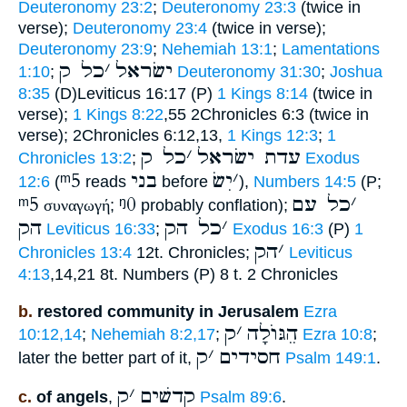
Deuteronomy 23:2
;
Deuteronomy 23:3
(twice in
verse);
Deuteronomy 23:4
(twice in verse);
Deuteronomy 23:9
;
Nehemiah 13:1
;
Lamentations
ישׂראל
׳
כל ק
1:10
;
Deuteronomy 31:30
;
Joshua
8:35
(D)Leviticus 16:17 (P)
1 Kings 8:14
(twice in
verse);
1 Kings 8:22
,55 2Chronicles 6:3 (twice in
verse); 2Chronicles 6:12,13,
1 Kings 12:3
;
1
עדת ישׂראל
׳
כל ק
Chronicles 13:2
;
Exodus
ᵐ5
בני
יִשׂ
׳
12:6
(
reads
before
),
Numbers 14:5
(P;
ᵐ5
ᵑ0
כל עם
׳
συναγωγή
;
probably conflation);
׳
כל הק
הק
Leviticus 16:33
;
Exodus 16:3
(P)
1
׳
הק
Chronicles 13:4
12t. Chronicles;
Leviticus
4:13
,14,21 8t. Numbers (P) 8 t. 2 Chronicles
b.
restored community in Jerusalem
Ezra
הֵגּוֺלָה
׳
ק
10:12,14
;
Nehemiah 8:2,17
;
Ezra 10:8
;
חסידים
׳
ק
later the better part of it,
Psalm 149:1
.
קדשׁים
׳
ק
c.
of angels
,
Psalm 89:6
.