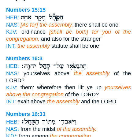
Numbers 15:15
הַקָּהָ֕ל
חֻקָּ֥ה אַחַ֛ת
HEB:
NAS:
[As for] the assembly,
there shall be one
KJV:
ordinance
[shall be both] for you of the
congregation,
and also for the stranger
INT:
the assembly
statute shall be one
Numbers 16:3
תִּֽתְנַשְּׂא֖וּ עַל־
קְהַ֥ל
יְהוָֽה׃
HEB:
NAS:
yourselves above
the assembly
of the
LORD?
KJV:
them: wherefore then lift ye up
yourselves
above the congregation
of the LORD?
INT:
exalt above
the assembly
and the LORD
Numbers 16:33
וַיֹּאבְד֖וּ מִתּ֥וֹךְ
הַקָּהָֽל׃
HEB:
NAS:
from the midst
of the assembly.
KJV:
from among
the congregation.