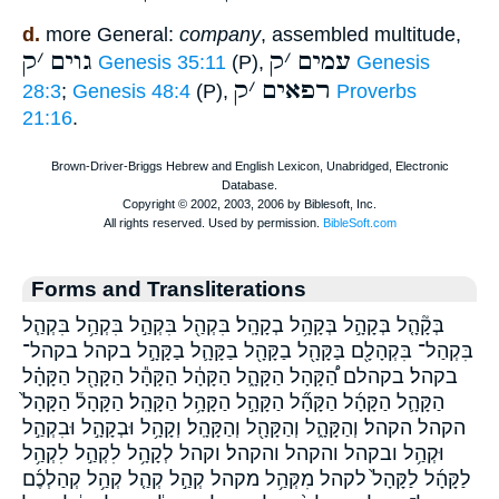
d.
more General:
company
, assembled multitude,
עמים
׳
ק
גוים
׳
ק
Genesis 35:11
(P),
Genesis
רפאים
׳
ק
28:3
;
Genesis 48:4
(P),
Proverbs
21:16
.
Forms and Transliterations
בְּקָ֘הָ֤ל בְּקָהָ֣ל בְּקָהָ֥ל בְקָהָֽל׃ בִּקְהַ֖ל בִּקְהַ֣ל בִּקְהַ֥ל בִּקְהַ֧ל
בִּקְהַל־ בִּקְהָלָ֖ם בַּקָּהָ֖ל בַקָּהָ֖ל בַקָּהָ֛ל בַקָּהָ֣ל בקהל בקהל־
בקהל׃ בקהלם הַ֠קָּהָל הַקָּהָ֑ל הַקָּהָ֔ל הַקָּהָ֕ל הַקָּהָ֖ל הַקָּהָ֗ל
הַקָּהָ֛ל הַקָּהָ֜ל הַקָּהָ֞ל הַקָּהָ֣ל הַקָּהָ֥ל הַקָּהָֽל׃ הַקָּהָל֒ הַקָּהָל֙
הקהל הקהל׃ וְהַקָּהָ֑ל וְהַקָּהָ֖ל וְהַקָּהָֽל׃ וְקָהָ֥ל וּבְקָהָ֣ל וּבִקְהַ֣ל
וּקְהַ֥ל ובקהל והקהל והקהל׃ וקהל לְקָהָ֥ל לִקְהַ֣ל לִקְהַ֥ל
לַקָּהָ֜ל לַקָּהָל֙ לקהל מִקְּהַ֥ל מקהל קְהַ֣ל קְהַ֤ל קְהַ֥ל קְהַלְכֶ֜ם