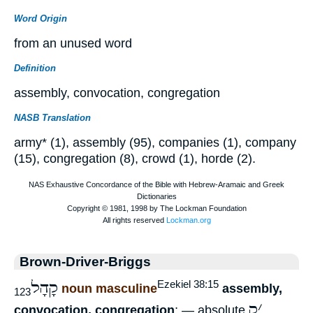
Word Origin
from an unused word
Definition
assembly, convocation, congregation
NASB Translation
army* (1), assembly (95), companies (1), company
(15), congregation (8), crowd (1), horde (2).
Brown-Driver-Briggs
קָהָל
Ezekiel 38:15
noun masculine
assembly,
123
׳
ק
convocation, congregation
; — absolute