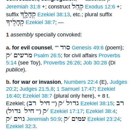
קְהַל
Jeremiah 31:8
+; construct
Exodus 12:6
+;
קְהָלָ֑ךָ
suffix
Ezekiel 38:13
, etc.; plural suffix
קְהָלֶיךָ
Ezekiel 38:7
; —
1
assembly
specially convoked:
סוד
a.
for evil counsel
, ""
Genesis 49:6
(poem);
מרעים
׳
ק
Psalm 26:5
; for civil affairs
Proverbs
5:14
(see Toy),
Proverbs 26:26
;
Job 30:28
(Di
publice
).
b.
for war or invasion
,
Numbers 22:4
(E),
Judges
20:2
;
Judges 21:5,8
;
1 Samuel 17:47
;
Ezekiel
16:40
;
Ezekiel 38:7
(plural only here), + 8 t.
רב
גדול
׳
ק
חיל רב
Ezekiel;
(""
)
Ezekiel 38:15
;
׳
ק
חיל גדול
(""
)
Ezekiel 17:17
;
Ezekiel 38:4
;
עמים
׳
ק
גוים
׳
ק
Jeremiah 50:9
;
Ezekiel 23:24
;
Ezekiel 32:3
.