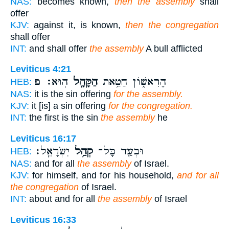
NAS:
becomes known,
then the assembly
shall
offer
KJV:
against it, is known,
then the congregation
shall offer
INT:
and shall offer
the assembly
A bull afflicted
Leviticus 4:21
הָרִאשׁ֑וֹן חַטַּ֥את
הַקָּהָ֖ל
הֽוּא׃ פ
HEB:
NAS:
it is the sin offering
for the assembly.
KJV:
it [is] a sin offering
for the congregation.
INT:
the first is the sin
the assembly
he
Leviticus 16:17
וּבְעַ֖ד כָּל־
קְהַ֥ל
יִשְׂרָאֵֽל׃
HEB:
NAS:
and for all
the assembly
of Israel.
KJV:
for himself, and for his household,
and for all
the congregation
of Israel.
INT:
about and for all
the assembly
of Israel
Leviticus 16:33