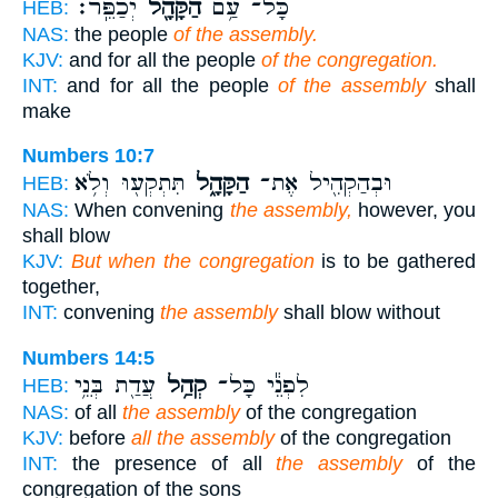
כָּל־ עַ֥ם
הַקָּהָ֖ל
יְכַפֵּֽר׃
HEB:
NAS:
the people
of the assembly.
KJV:
and for all the people
of the congregation.
INT:
and for all the people
of the assembly
shall
make
Numbers 10:7
וּבְהַקְהִ֖יל אֶת־
הַקָּהָ֑ל
תִּתְקְע֖וּ וְלֹ֥א
HEB:
NAS:
When convening
the assembly,
however, you
shall blow
KJV:
But when the congregation
is to be gathered
together,
INT:
convening
the assembly
shall blow without
Numbers 14:5
לִפְנֵ֕י כָּל־
קְהַ֥ל
עֲדַ֖ת בְּנֵ֥י
HEB:
NAS:
of all
the assembly
of the congregation
KJV:
before
all the assembly
of the congregation
INT:
the presence of all
the assembly
of the
congregation of the sons