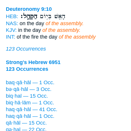
Deuteronomy 9:10
הָאֵ֖שׁ בְּי֥וֹם
הַקָּהָֽל׃
HEB:
NAS:
on the day
of the assembly.
KJV:
in the day
of the assembly.
INT:
of the fire the day
of the assembly
123 Occurrences
Strong's Hebrew 6951
123 Occurrences
baq·qā·hāl — 1 Occ.
bə·qā·hāl — 3 Occ.
biq·hal — 15 Occ.
biq·hā·lām — 1 Occ.
haq·qā·hāl — 41 Occ.
haq·qā·hāl — 1 Occ.
qā·hāl — 15 Occ.
qə·hal — 22 Occ.