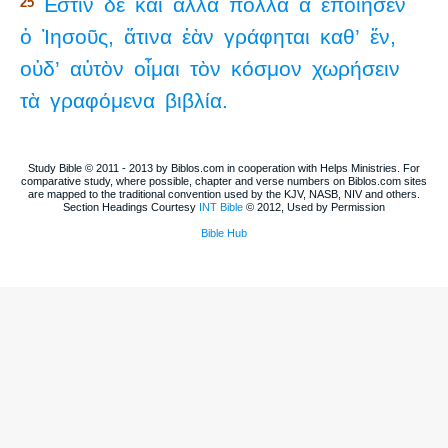
Ἔστιν
δὲ
καὶ
ἄλλα
πολλὰ
ἃ
ἐποίησεν
25
ὁ
Ἰησοῦς,
ἅτινα
ἐὰν
γράφηται
καθ’
ἕν,
οὐδ’
αὐτὸν
οἶμαι
τὸν
κόσμον
χωρήσειν
τὰ
γραφόμενα
βιβλία.
Study Bible © 2011 - 2013 by Biblos.com in cooperation with Helps Ministries. For
comparative study, where possible, chapter and verse numbers on Biblos.com sites
are mapped to the traditional convention used by the KJV, NASB, NIV and others.
Section Headings Courtesy
INT Bible
© 2012, Used by Permission
Bible Hub