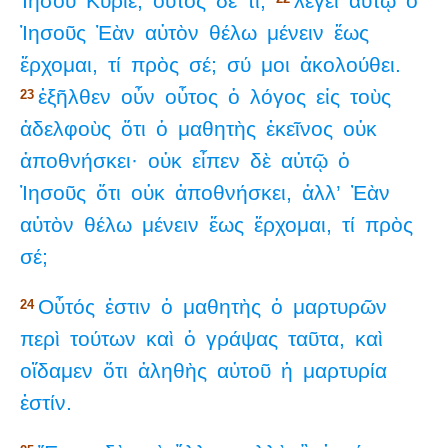
Ἰησοῦ
Κύριε,
οὗτος
δὲ
τί;
λέγει
αὐτῷ
ὁ
Ἰησοῦς
Ἐὰν
αὐτὸν
θέλω
μένειν
ἕως
ἔρχομαι,
τί
πρὸς
σέ;
σύ
μοι
ἀκολούθει.
ἐξῆλθεν
οὖν
οὗτος
ὁ
λόγος
εἰς
τοὺς
23
ἀδελφοὺς
ὅτι
ὁ
μαθητὴς
ἐκεῖνος
οὐκ
ἀποθνήσκει·
οὐκ
εἶπεν
δὲ
αὐτῷ
ὁ
Ἰησοῦς
ὅτι
οὐκ
ἀποθνήσκει,
ἀλλ’
Ἐὰν
αὐτὸν
θέλω
μένειν
ἕως
ἔρχομαι,
τί
πρὸς
σέ;
Οὗτός
ἐστιν
ὁ
μαθητὴς
ὁ
μαρτυρῶν
24
περὶ
τούτων
καὶ
ὁ
γράψας
ταῦτα,
καὶ
οἴδαμεν
ὅτι
ἀληθὴς
αὐτοῦ
ἡ
μαρτυρία
ἐστίν.