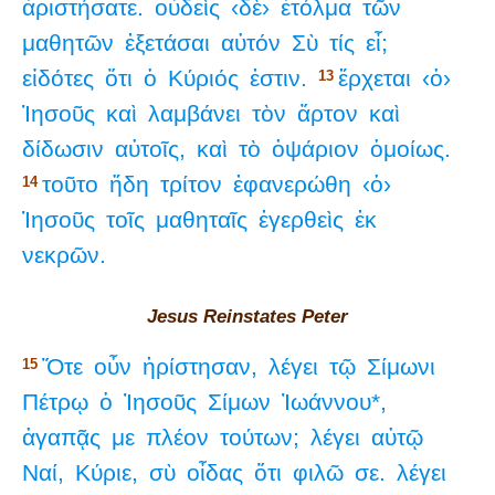
ἀριστήσατε.
οὐδεὶς
‹δὲ›
ἐτόλμα
τῶν
μαθητῶν
ἐξετάσαι
αὐτόν
Σὺ
τίς
εἶ;
εἰδότες
ὅτι
ὁ
Κύριός
ἐστιν.
ἔρχεται
‹ὁ›
13
Ἰησοῦς
καὶ
λαμβάνει
τὸν
ἄρτον
καὶ
δίδωσιν
αὐτοῖς,
καὶ
τὸ
ὀψάριον
ὁμοίως.
τοῦτο
ἤδη
τρίτον
ἐφανερώθη
‹ὁ›
14
Ἰησοῦς
τοῖς
μαθηταῖς
ἐγερθεὶς
ἐκ
νεκρῶν.
Jesus Reinstates Peter
Ὅτε
οὖν
ἠρίστησαν,
λέγει
τῷ
Σίμωνι
15
Πέτρῳ
ὁ
Ἰησοῦς
Σίμων
Ἰωάννου*,
ἀγαπᾷς
με
πλέον
τούτων;
λέγει
αὐτῷ
Ναί,
Κύριε,
σὺ
οἶδας
ὅτι
φιλῶ
σε.
λέγει