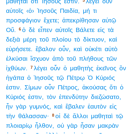
μαθηταὶ
ὅτι
Ἰησοῦς
ἐστιν.
λέγει
οὖν
5
αὐτοῖς
‹ὁ›
Ἰησοῦς
Παιδία,
μή
τι
προσφάγιον
ἔχετε;
ἀπεκρίθησαν
αὐτῷ
Οὔ.
ὁ
δὲ
εἶπεν
αὐτοῖς
Βάλετε
εἰς
τὰ
6
δεξιὰ
μέρη
τοῦ
πλοίου
τὸ
δίκτυον,
καὶ
εὑρήσετε.
ἔβαλον
οὖν,
καὶ
οὐκέτι
αὐτὸ
ἑλκύσαι
ἴσχυον
ἀπὸ
τοῦ
πλήθους
τῶν
ἰχθύων.
λέγει
οὖν
ὁ
μαθητὴς
ἐκεῖνος
ὃν
7
ἠγάπα
ὁ
Ἰησοῦς
τῷ
Πέτρῳ
Ὁ
Κύριός
ἐστιν.
Σίμων
οὖν
Πέτρος,
ἀκούσας
ὅτι
ὁ
Κύριός
ἐστιν,
τὸν
ἐπενδύτην
διεζώσατο,
ἦν
γὰρ
γυμνός,
καὶ
ἔβαλεν
ἑαυτὸν
εἰς
τὴν
θάλασσαν·
οἱ
δὲ
ἄλλοι
μαθηταὶ
τῷ
8
πλοιαρίῳ
ἦλθον,
οὐ
γὰρ
ἦσαν
μακρὰν