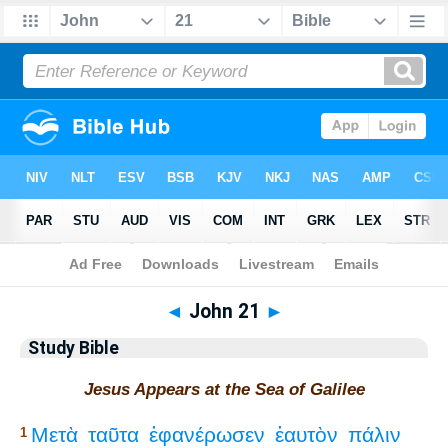
Bible
>
Study Bible
> John 21
◄
John 21
►
Study Bible
Jesus Appears at the Sea of Galilee
Μετὰ
ταῦτα
ἐφανέρωσεν
ἑαυτὸν
πάλιν
1