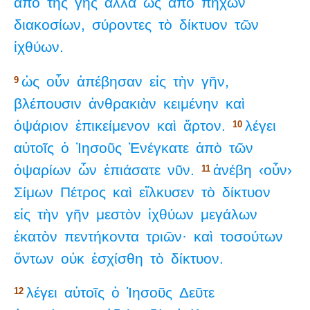
ἀπὸ
τῆς
γῆς
ἀλλὰ
ὡς
ἀπὸ
πηχῶν
διακοσίων,
σύροντες
τὸ
δίκτυον
τῶν
ἰχθύων.
ὡς
οὖν
ἀπέβησαν
εἰς
τὴν
γῆν,
9
βλέπουσιν
ἀνθρακιὰν
κειμένην
καὶ
ὀψάριον
ἐπικείμενον
καὶ
ἄρτον.
λέγει
10
αὐτοῖς
ὁ
Ἰησοῦς
Ἐνέγκατε
ἀπὸ
τῶν
ὀψαρίων
ὧν
ἐπιάσατε
νῦν.
ἀνέβη
‹οὖν›
11
Σίμων
Πέτρος
καὶ
εἵλκυσεν
τὸ
δίκτυον
εἰς
τὴν
γῆν
μεστὸν
ἰχθύων
μεγάλων
ἑκατὸν
πεντήκοντα
τριῶν·
καὶ
τοσούτων
ὄντων
οὐκ
ἐσχίσθη
τὸ
δίκτυον.
λέγει
αὐτοῖς
ὁ
Ἰησοῦς
Δεῦτε
12