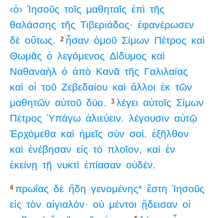
‹ὁ›
Ἰησοῦς
τοῖς
μαθηταῖς
ἐπὶ
τῆς
θαλάσσης
τῆς
Τιβεριάδος·
ἐφανέρωσεν
δὲ
οὕτως.
ἦσαν
ὁμοῦ
Σίμων
Πέτρος
καὶ
2
Θωμᾶς
ὁ
λεγόμενος
Δίδυμος
καὶ
Ναθαναὴλ
ὁ
ἀπὸ
Κανᾶ
τῆς
Γαλιλαίας
καὶ
οἱ
τοῦ
Ζεβεδαίου
καὶ
ἄλλοι
ἐκ
τῶν
μαθητῶν
αὐτοῦ
δύο.
λέγει
αὐτοῖς
Σίμων
3
Πέτρος
Ὑπάγω
ἁλιεύειν.
λέγουσιν
αὐτῷ
Ἐρχόμεθα
καὶ
ἡμεῖς
σὺν
σοί.
ἐξῆλθον
καὶ
ἐνέβησαν
εἰς
τὸ
πλοῖον,
καὶ
ἐν
ἐκείνῃ
τῇ
νυκτὶ
ἐπίασαν
οὐδέν.
πρωΐας
δὲ
ἤδη
γενομένης*
ἔστη
Ἰησοῦς
4
εἰς
τὸν
αἰγιαλόν·
οὐ
μέντοι
ᾔδεισαν
οἱ