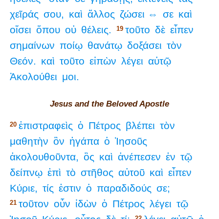
χεῖράς
σου,
καὶ
ἄλλος
ζώσει ⇔
σε
καὶ
οἴσει
ὅπου
οὐ
θέλεις.
τοῦτο
δὲ
εἶπεν
19
σημαίνων
ποίῳ
θανάτῳ
δοξάσει
τὸν
Θεόν.
καὶ
τοῦτο
εἰπὼν
λέγει
αὐτῷ
Ἀκολούθει
μοι.
Jesus and the Beloved Apostle
ἐπιστραφεὶς
ὁ
Πέτρος
βλέπει
τὸν
20
μαθητὴν
ὃν
ἠγάπα
ὁ
Ἰησοῦς
ἀκολουθοῦντα,
ὃς
καὶ
ἀνέπεσεν
ἐν
τῷ
δείπνῳ
ἐπὶ
τὸ
στῆθος
αὐτοῦ
καὶ
εἶπεν
Κύριε,
τίς
ἐστιν
ὁ
παραδιδούς
σε;
τοῦτον
οὖν
ἰδὼν
ὁ
Πέτρος
λέγει
τῷ
21
22