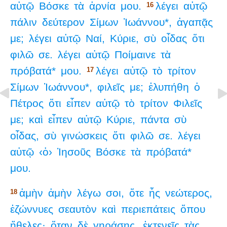
αὐτῷ
Βόσκε
τὰ
ἀρνία
μου.
λέγει
αὐτῷ
16
πάλιν
δεύτερον
Σίμων
Ἰωάννου*,
ἀγαπᾷς
με;
λέγει
αὐτῷ
Ναί,
Κύριε,
σὺ
οἶδας
ὅτι
φιλῶ
σε.
λέγει
αὐτῷ
Ποίμαινε
τὰ
πρόβατά*
μου.
λέγει
αὐτῷ
τὸ
τρίτον
17
Σίμων
Ἰωάννου*,
φιλεῖς
με;
ἐλυπήθη
ὁ
Πέτρος
ὅτι
εἶπεν
αὐτῷ
τὸ
τρίτον
Φιλεῖς
με;
καὶ
εἶπεν
αὐτῷ
Κύριε,
πάντα
σὺ
οἶδας,
σὺ
γινώσκεις
ὅτι
φιλῶ
σε.
λέγει
αὐτῷ
‹ὁ›
Ἰησοῦς
Βόσκε
τὰ
πρόβατά*
μου.
ἀμὴν
ἀμὴν
λέγω
σοι,
ὅτε
ἦς
νεώτερος,
18
ἐζώννυες
σεαυτὸν
καὶ
περιεπάτεις
ὅπου
ἤθελες·
ὅταν
δὲ
γηράσῃς,
ἐκτενεῖς
τὰς