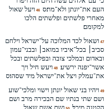
כי־עם־אלהים עשה היום הזה ויפדו
העם את־יונתן ולא־מת׃ס
ויעל שאול
46
מאחרי פלשתים ופלשתים הלכו
למקומם׃
ושאול לכד המלוכה על־ישראל וילחם
47
סביב׀ בכל־איביו במואב׀ ובבני־עמון
ובאדום ובמלכי צובה ובפלשתים ובכל
אשר־יפנה ירשיע׃
ויעש חיל ויך
48
את־עמלק ויצל את־ישראל מיד שסהו׃ס
ויהיו בני שאול יונתן וישוי ומלכי־שוע
49
ושם שתי בנתיו שם הבכירה מרב ושם
הקטנה מיכל׃
ושם אשת שאול
50