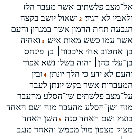
אל־מצב פלשתים אשר מעבר הלז
ולאביו לא הגיד׃
ושאול יושב בקצה
2
הגבעה תחת הרמון אשר במגרון והעם
אשר עמו כשש מאות איש׃
ואחיה
3
בן־אחטוב אחי איכבוד׀ בן־פינחס
בן־עלי כהן׀ יהוה בשלו נשא אפוד
והעם לא ידע כי הלך יונתן׃
ובין
4
המעברות אשר בקש יונתן לעבר
על־מצב פלשתים שן־הסלע מהעבר
מזה ושן־הסלע מהעבר מזה ושם האחד
בוצץ ושם האחד סנה׃
השן האחד
5
מצוק מצפון מול מכמש והאחד מנגב