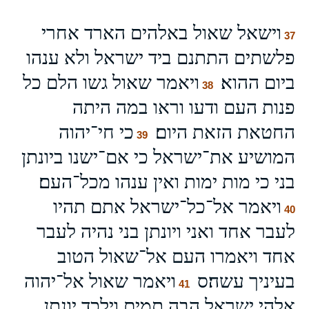
וישאל שאול באלהים הארד אחרי
37
פלשתים התתנם ביד ישראל ולא ענהו
ביום ההוא׃
ויאמר שאול גשו הלם כל
38
פנות העם ודעו וראו במה היתה
החטאת הזאת היום׃
כי חי־יהוה
39
המושיע את־ישראל כי אם־ישנו ביונתן
בני כי מות ימות ואין ענהו מכל־העם׃
ויאמר אל־כל־ישראל אתם תהיו
40
לעבר אחד ואני ויונתן בני נהיה לעבר
אחד ויאמרו העם אל־שאול הטוב
בעיניך עשה׃ס
ויאמר שאול אל־יהוה
41
אלהי ישראל הבה תמים וילכד יונתן