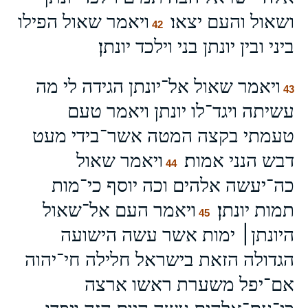
ושאול והעם יצאו׃
ויאמר שאול הפילו
42
ביני ובין יונתן בני וילכד יונתן׃
ויאמר שאול אל־יונתן הגידה לי מה
43
עשיתה ויגד־לו יונתן ויאמר טעם
טעמתי בקצה המטה אשר־בידי מעט
דבש הנני אמות׃
ויאמר שאול
44
כה־יעשה אלהים וכה יוסף כי־מות
תמות יונתן׃
ויאמר העם אל־שאול
45
היונתן׀ ימות אשר עשה הישועה
הגדולה הזאת בישראל חלילה חי־יהוה
אם־יפל משערת ראשו ארצה