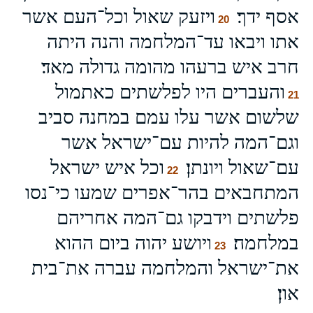
אסף ידך׃
ויזעק שאול וכל־העם אשר
20
אתו ויבאו עד־המלחמה והנה היתה
חרב איש ברעהו מהומה גדולה מאד׃
והעברים היו לפלשתים כאתמול
21
שלשום אשר עלו עמם במחנה סביב
וגם־המה להיות עם־ישראל אשר
עם־שאול ויונתן׃
וכל איש ישראל
22
המתחבאים בהר־אפרים שמעו כי־נסו
פלשתים וידבקו גם־המה אחריהם
במלחמה׃
ויושע יהוה ביום ההוא
23
את־ישראל והמלחמה עברה את־בית
און׃