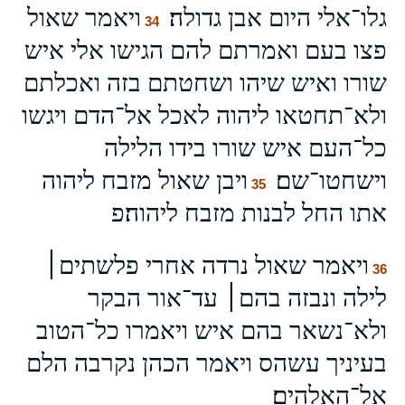
גלו־אלי היום אבן גדולה׃
ויאמר שאול
34
פצו בעם ואמרתם להם הגישו אלי איש
שורו ואיש שיהו ושחטתם בזה ואכלתם
ולא־תחטאו ליהוה לאכל אל־הדם ויגשו
כל־העם איש שורו בידו הלילה
וישחטו־שם׃
ויבן שאול מזבח ליהוה
35
אתו החל לבנות מזבח ליהוה׃פ
ויאמר שאול נרדה אחרי פלשתים׀
36
לילה ונבזה בהם׀ עד־אור הבקר
ולא־נשאר בהם איש ויאמרו כל־הטוב
בעיניך עשהס ויאמר הכהן נקרבה הלם
אל־האלהים׃