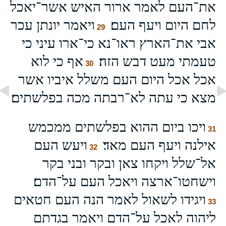
את־העם לאמר ארור האיש אשר־יאכל
לחם היום ויעף העם׃
ויאמר יונתן עכר
29
אבי את־הארץ ראו־נא כי־ארו עיני כי
טעמתי מעט דבש הזה׃
אף כי לוא
30
אכל אכל היום העם משלל איביו אשר
מצא כי עתה לא־רבתה מכה בפלשתים׃
ויכו ביום ההוא בפלשתים ממכמש
31
אילנה ויעף העם מאד׃
ויעש העם
32
אל־שלל ויקחו צאן ובקר ובני בקר
וישחטו־ארצה ויאכל העם על־הדם׃
ויגידו לשאול לאמר הנה העם חטאים
33
ליהוה לאכל על־הדם ויאמר בגדתם