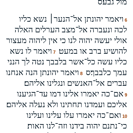
מול גבע׃ס
ויאמר יהונתן אל־הנער׀ נשא כליו
6
לכה ונעברה אל־מצב הערלים האלה
אולי יעשה יהוה לנו כי אין ליהוה מעצור
להושיע ברב או במעט׃
ויאמר לו נשא
7
כליו עשה כל־אשר בלבבך נטה לך הנני
עמך כלבבך׃ס
ויאמר יהונתן הנה אנחנו
8
עברים אל־האנשים ונגלינו אליהם׃
אם־כה יאמרו אלינו דמו עד־הגיענו
9
אליכם ועמדנו תחתינו ולא נעלה אליהם׃
ואם־כה יאמרו עלו עלינו ועלינו
10
כי־נתנם יהוה בידנו וזה־לנו האות׃