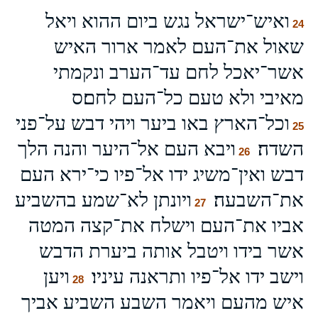
ואיש־ישראל נגש ביום ההוא ויאל
24
שאול את־העם לאמר ארור האיש
אשר־יאכל לחם עד־הערב ונקמתי
מאיבי ולא טעם כל־העם לחם׃ס
וכל־הארץ באו ביער ויהי דבש על־פני
25
השדה׃
ויבא העם אל־היער והנה הלך
26
דבש ואין־משיג ידו אל־פיו כי־ירא העם
את־השבעה׃
ויונתן לא־שמע בהשביע
27
אביו את־העם וישלח את־קצה המטה
אשר בידו ויטבל אותה ביערת הדבש
וישב ידו אל־פיו ותראנה עיניו׃
ויען
28
איש מהעם ויאמר השבע השביע אביך