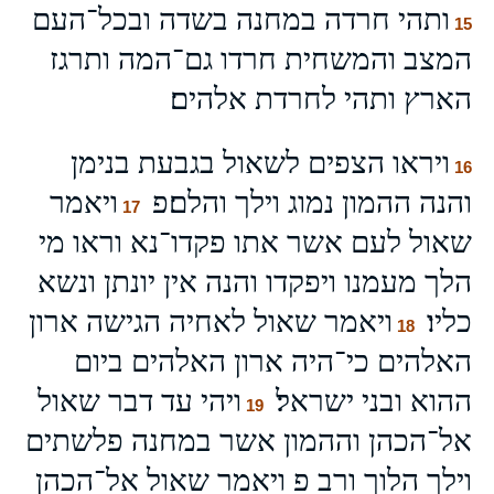
ותהי חרדה במחנה בשדה ובכל־העם
15
המצב והמשחית חרדו גם־המה ותרגז
הארץ ותהי לחרדת אלהים׃
ויראו הצפים לשאול בגבעת בנימן
16
והנה ההמון נמוג וילך והלם׃פ
ויאמר
17
שאול לעם אשר אתו פקדו־נא וראו מי
הלך מעמנו ויפקדו והנה אין יונתן ונשא
כליו׃
ויאמר שאול לאחיה הגישה ארון
18
האלהים כי־היה ארון האלהים ביום
ההוא ובני ישראל׃
ויהי עד דבר שאול
19
אל־הכהן וההמון אשר במחנה פלשתים
וילך הלוך ורב פ ויאמר שאול אל־הכהן