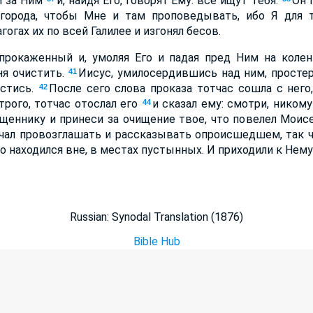
и за Ним
и, найдя Его, говорят Ему: все ищут Тебя.
Он 
 города, чтобы Мне и там проповедывать, ибо Я для 
огах их по всей Галилее и изгонял бесов.
прокаженный и, умоляя Его и падая пред Ним на колени
я очистить.
Иисус, умилосердившись над ним, простер 
41
истись.
После сего слова проказа тотчас сошла с него,
42
трого, тотчас отослал его
и сказал ему: смотри, никому
44
щеннику и принеси за очищение твое, что повелел Моис
ачал провозглашать и рассказывать опроисшедшем, так 
но находился вне, в местах пустынных. И приходили к Нем
Russian: Synodal Translation (1876)
Bible Hub