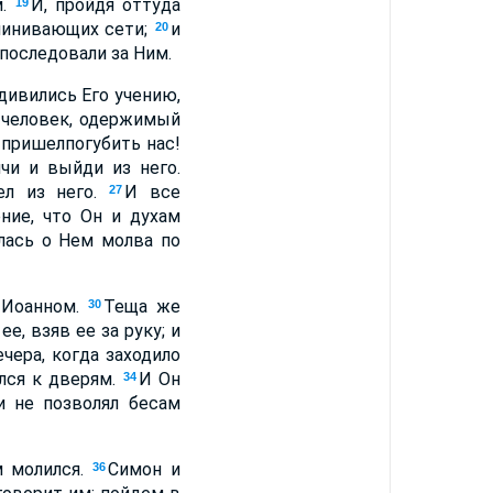
м.
И, пройдя оттуда
19
очинивающих сети;
и
20
 последовали за Ним.
дивились Его учению,
л человек, одержимый
 пришелпогубить нас!
лчи и выйди из него.
ел из него.
И все
27
ение, что Он и духам
лась о Нем молва по
 Иоанном.
Теща же
30
ее, взяв ее за руку; и
чера, когда заходило
лся к дверям.
И Он
34
и не позволял бесам
м молился.
Симон и
36