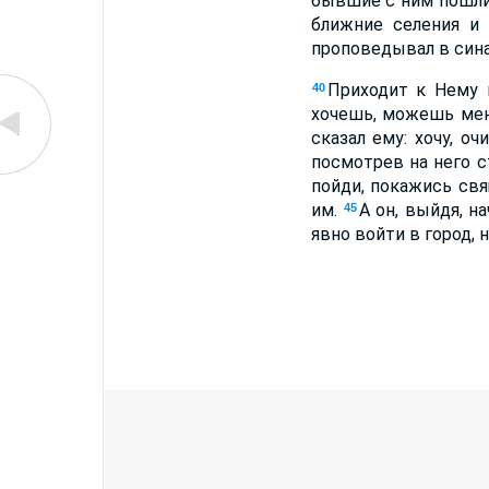
бывшие с ним пошл
ближние селения и
проповедывал в синаг
Приходит к Нему 
40
хочешь, можешь мен
сказал ему: хочу, оч
посмотрев на него с
пойди, покажись свя
им.
А он, выйдя, н
45
явно войти в город, 