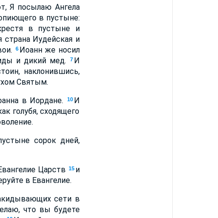
от, Я посылаю Ангела
вопиющего в пустыне:
крестя в пустыне и
я страна Иудейская и
вои.
Иоанн же носил
6
риды и дикий мед.
И
7
тоин, наклонившись,
ухом Святым.
оанна в Иордане.
И
10
ак голубя, сходящего
оволение.
устыне сорок дней,
 Евангелие Царств
и
15
руйте в Евангелие.
 закидывающих сети в
делаю, что вы будете