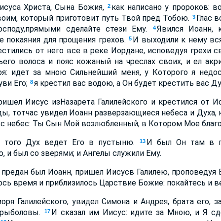
Иисуса Христа, Сына Божия,
как написано у пророков: в
2
воим, который приготовит путь Твой пред Тобою.
Глас 
3
осподу,прямыми сделайте стези Ему.
Явился Иоанн, 
4
е покаяния для прощения грехов.
И выходили к нему вс
5
естились от него все в реке Иордане, исповедуя грехи с
его волоса и пояс кожаный на чреслах своих, и ел ак
ря: идет за мною Сильнейший меня, у Которого я недос
уви Его;
я крестил вас водою, а Он будет крестить вас Д
8
пришел Иисус изНазарета Галилейского и крестился от И
ды, тотчас увидел Иоанн разверзающиеся небеса и Духа, к
 с небес: Ты Сын Мой возлюбленный, в Котором Мое благ
е того Дух ведет Его в пустыню.
И был Он там в п
13
 и был со зверями; и Ангелы служили Ему.
к предан был Иоанн, пришел Иисусв Галилею, проповедуя
ось время и приблизилось Царствие Божие: покайтесь и ве
оря Галилейского, увидел Симона и Андрея, брата его,
 рыболовы.
И сказал им Иисус: идите за Мною, и Я с
17