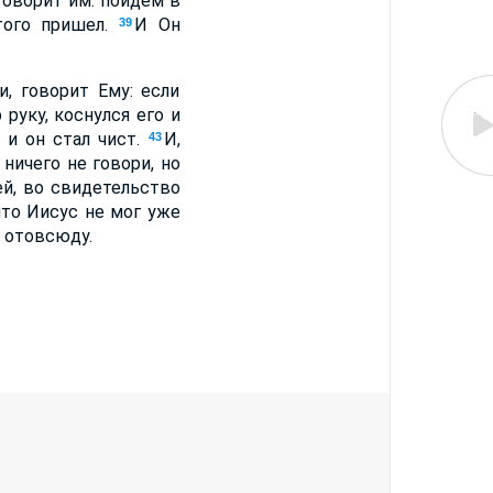
говорит им: пойдем в
того пришел.
И Он
39
, говорит Ему: если
руку, коснулся его и
 и он стал чист.
И,
43
 ничего не говори, но
ей, во свидетельство
что Иисус не мог уже
у отовсюду.