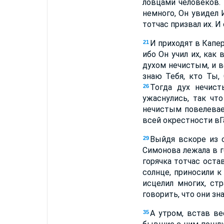
ловцами человеков
немного, Он увидел 
тотчас призвал их. И
И приходят в Капер
21
ибо Он учил их, как
духом нечистым, и в
знаю Тебя, кто Ты
Тогда дух нечист
26
ужаснулись, так что
нечистым повелевае
всей окрестности вГ
Выйдя вскоре из 
29
Симонова лежала в г
горячка тотчас оста
солнце, приносили 
исцелил многих, ст
говорить, что они зн
А утром, встав ве
35