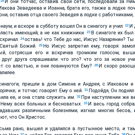
.
И они тотчас, оставив свои сети, последовали за Ни
18
Иакова Зеведеева и Иоанна, брата его, также в лодке п
 они, оставив отца своего Зеведея в лодке с работниками,
наум; и вскоре в субботу вошел Он в синагогу и учил.
И 
22
 власть имеющий, а не как книжники.
В синагоге их бы
23
скричал:
оставь! что Тебе до нас, Иисус Назарянин? Ты
24
, Святый Божий.
Но Иисус запретил ему, говоря: замо
25
ый, сотрясши его и вскричав громким голосом, выш
 друг друга спрашивали: что это? что это за новое уч
т со властью, и они повинуются Ему?
И скоро разош
28
алилее.
синагоги, пришли в дом Симона и Андрея, с Иаковом и
орячке; и тотчас говорят Ему о ней.
Подойдя, Он поднял 
31
вила ее, и она стала служить им.
При наступлении же ве
32
к Нему всех больных и бесноватых.
И весь город собра
33
радавших различными болезнями; изгнал многих бесов, 
ают, что Он Христос.
сьма рано, вышел и удалился в пустынное место, и та
37
38