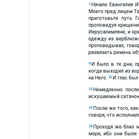
Начало Евангелия 
1
Моего пред лицем Т
приготовьте путь Г
проповедуя крещени
Иерусалимляне, и кр
одежду из верблюжь
проповедывал, гово
развязать ремень об
И было в те дни, 
9
когда выходил из во
на Него.
И глас был
11
Немедленно посл
12
искушаемый сатаною,
После же того, ка
14
говоря, что исполнил
Проходя же близ м
16
море, ибо они были