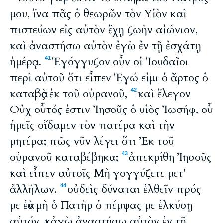
μου, ἵνα πᾶς ὁ θεωρῶν τὸν Υἱὸν καὶ
πιστεύων εἰς αὐτὸν ἔχῃ ζωὴν αἰώνιον,
καὶ ἀναστήσω αὐτὸν ἐγὼ ἐν τῇ ἐσχάτῃ
ἡμέρᾳ.
Ἐγόγγυζον οὖν οἱ Ἰουδαῖοι
41
περὶ αὐτοῦ ὅτι εἶπεν Ἐγώ εἰμι ὁ ἄρτος ὁ
καταβὰς ἐκ τοῦ οὐρανοῦ,
καὶ ἔλεγον
42
Οὐχ οὗτός ἐστιν Ἰησοῦς ὁ υἱὸς Ἰωσήφ, οὗ
ἡμεῖς οἴδαμεν τὸν πατέρα καὶ τὴν
μητέρα; πῶς νῦν λέγει ὅτι Ἐκ τοῦ
οὐρανοῦ καταβέβηκα;
ἀπεκρίθη Ἰησοῦς
43
καὶ εἶπεν αὐτοῖς Μὴ γογγύζετε μετ’
ἀλλήλων.
οὐδεὶς δύναται ἐλθεῖν πρός
44
με ἐὰν μὴ ὁ Πατὴρ ὁ πέμψας με ἑλκύσῃ
αὐτόν, κἀγὼ ἀναστήσω αὐτὸν ἐν τῇ