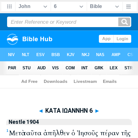
Biblia
>
Nestle 1904
> ΚΑΤΑ ΙΩΑΝΝΗΝ 6
◄
ΚΑΤΑ ΙΩΑΝΝΗΝ 6
►
Nestle 1904
Μετὰ ταῦτα ἀπῆλθεν ὁ Ἰησοῦς πέραν τῆς
1