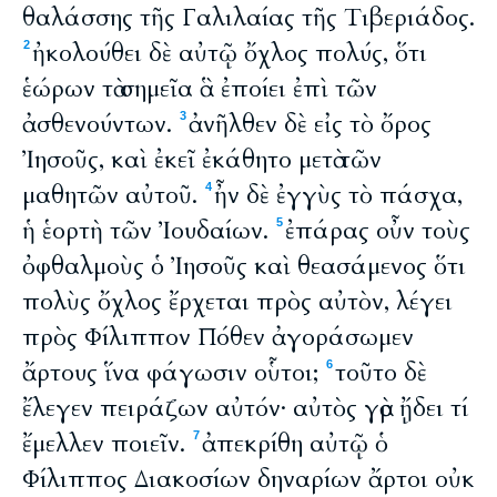
θαλάσσης τῆς Γαλιλαίας τῆς Τιβεριάδος.
ἠκολούθει δὲ αὐτῷ ὄχλος πολύς, ὅτι
2
ἑώρων τὰ σημεῖα ἃ ἐποίει ἐπὶ τῶν
ἀσθενούντων.
ἀνῆλθεν δὲ εἰς τὸ ὄρος
3
Ἰησοῦς, καὶ ἐκεῖ ἐκάθητο μετὰ τῶν
μαθητῶν αὐτοῦ.
ἦν δὲ ἐγγὺς τὸ πάσχα,
4
ἡ ἑορτὴ τῶν Ἰουδαίων.
ἐπάρας οὖν τοὺς
5
ὀφθαλμοὺς ὁ Ἰησοῦς καὶ θεασάμενος ὅτι
πολὺς ὄχλος ἔρχεται πρὸς αὐτὸν, λέγει
πρὸς Φίλιππον Πόθεν ἀγοράσωμεν
ἄρτους ἵνα φάγωσιν οὗτοι;
τοῦτο δὲ
6
ἔλεγεν πειράζων αὐτόν· αὐτὸς γὰρ ᾔδει τί
ἔμελλεν ποιεῖν.
ἀπεκρίθη αὐτῷ ὁ
7
Φίλιππος Διακοσίων δηναρίων ἄρτοι οὐκ