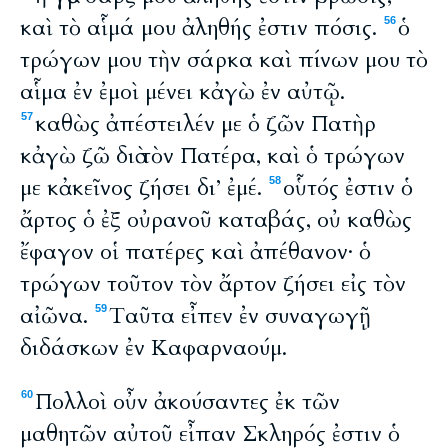
καὶ τὸ αἷμά μου ἀληθής ἐστιν πόσις.
ὁ
56
τρώγων μου τὴν σάρκα καὶ πίνων μου τὸ
αἷμα ἐν ἐμοὶ μένει κἀγὼ ἐν αὐτῷ.
καθὼς ἀπέστειλέν με ὁ ζῶν Πατὴρ
57
κἀγὼ ζῶ διὰ τὸν Πατέρα, καὶ ὁ τρώγων
με κἀκεῖνος ζήσει δι’ ἐμέ.
οὗτός ἐστιν ὁ
58
ἄρτος ὁ ἐξ οὐρανοῦ καταβάς, οὐ καθὼς
ἔφαγον οἱ πατέρες καὶ ἀπέθανον· ὁ
τρώγων τοῦτον τὸν ἄρτον ζήσει εἰς τὸν
αἰῶνα.
Ταῦτα εἶπεν ἐν συναγωγῇ
59
διδάσκων ἐν Καφαρναούμ.
Πολλοὶ οὖν ἀκούσαντες ἐκ τῶν
60
μαθητῶν αὐτοῦ εἶπαν Σκληρός ἐστιν ὁ