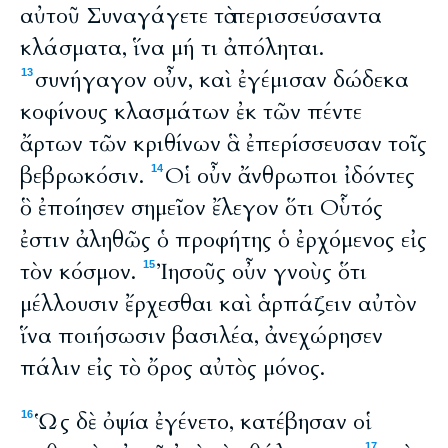
αὐτοῦ Συναγάγετε τὰ περισσεύσαντα
κλάσματα, ἵνα μή τι ἀπόληται.
συνήγαγον οὖν, καὶ ἐγέμισαν δώδεκα
13
κοφίνους κλασμάτων ἐκ τῶν πέντε
ἄρτων τῶν κριθίνων ἃ ἐπερίσσευσαν τοῖς
βεβρωκόσιν.
Οἱ οὖν ἄνθρωποι ἰδόντες
14
ὃ ἐποίησεν σημεῖον ἔλεγον ὅτι Οὗτός
ἐστιν ἀληθῶς ὁ προφήτης ὁ ἐρχόμενος εἰς
τὸν κόσμον.
Ἰησοῦς οὖν γνοὺς ὅτι
15
μέλλουσιν ἔρχεσθαι καὶ ἁρπάζειν αὐτὸν
ἵνα ποιήσωσιν βασιλέα, ἀνεχώρησεν
πάλιν εἰς τὸ ὄρος αὐτὸς μόνος.
Ὡς δὲ ὀψία ἐγένετο, κατέβησαν οἱ
16
17