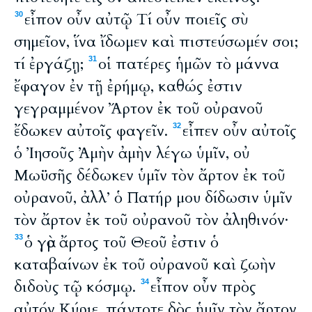
εἶπον οὖν αὐτῷ Τί οὖν ποιεῖς σὺ
30
σημεῖον, ἵνα ἴδωμεν καὶ πιστεύσωμέν σοι;
τί ἐργάζῃ;
οἱ πατέρες ἡμῶν τὸ μάννα
31
ἔφαγον ἐν τῇ ἐρήμῳ, καθώς ἐστιν
γεγραμμένον Ἄρτον ἐκ τοῦ οὐρανοῦ
ἔδωκεν αὐτοῖς φαγεῖν.
εἶπεν οὖν αὐτοῖς
32
ὁ Ἰησοῦς Ἀμὴν ἀμὴν λέγω ὑμῖν, οὐ
Μωϋσῆς δέδωκεν ὑμῖν τὸν ἄρτον ἐκ τοῦ
οὐρανοῦ, ἀλλ’ ὁ Πατήρ μου δίδωσιν ὑμῖν
τὸν ἄρτον ἐκ τοῦ οὐρανοῦ τὸν ἀληθινόν·
ὁ γὰρ ἄρτος τοῦ Θεοῦ ἐστιν ὁ
33
καταβαίνων ἐκ τοῦ οὐρανοῦ καὶ ζωὴν
διδοὺς τῷ κόσμῳ.
εἶπον οὖν πρὸς
34
αὐτόν Κύριε, πάντοτε δὸς ἡμῖν τὸν ἄρτον