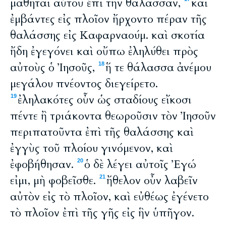
μαθηταὶ αὐτοῦ ἐπὶ τὴν θάλασσαν,
καὶ
ἐμβάντες εἰς πλοῖον ἤρχοντο πέραν τῆς
θαλάσσης εἰς Καφαρναούμ. καὶ σκοτία
ἤδη ἐγεγόνει καὶ οὔπω ἐληλύθει πρὸς
αὐτοὺς ὁ Ἰησοῦς,
ἥ τε θάλασσα ἀνέμου
18
μεγάλου πνέοντος διεγείρετο.
ἐληλακότες οὖν ὡς σταδίους εἴκοσι
19
πέντε ἢ τριάκοντα θεωροῦσιν τὸν Ἰησοῦν
περιπατοῦντα ἐπὶ τῆς θαλάσσης καὶ
ἐγγὺς τοῦ πλοίου γινόμενον, καὶ
ἐφοβήθησαν.
ὁ δὲ λέγει αὐτοῖς Ἐγώ
20
εἰμι, μὴ φοβεῖσθε.
ἤθελον οὖν λαβεῖν
21
αὐτὸν εἰς τὸ πλοῖον, καὶ εὐθέως ἐγένετο
τὸ πλοῖον ἐπὶ τῆς γῆς εἰς ἣν ὑπῆγον.