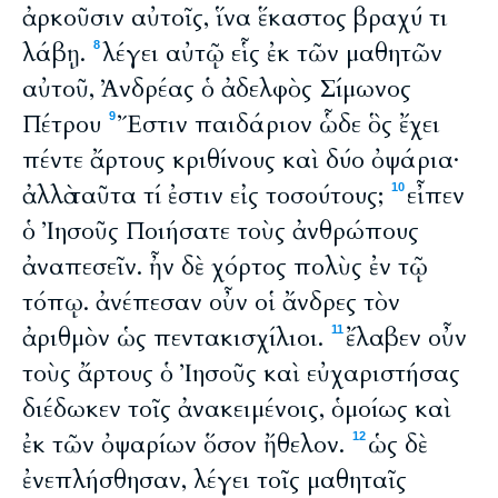
ἀρκοῦσιν αὐτοῖς, ἵνα ἕκαστος βραχύ τι
λάβῃ.
λέγει αὐτῷ εἷς ἐκ τῶν μαθητῶν
8
αὐτοῦ, Ἀνδρέας ὁ ἀδελφὸς Σίμωνος
Πέτρου
Ἔστιν παιδάριον ὧδε ὃς ἔχει
9
πέντε ἄρτους κριθίνους καὶ δύο ὀψάρια·
ἀλλὰ ταῦτα τί ἐστιν εἰς τοσούτους;
εἶπεν
10
ὁ Ἰησοῦς Ποιήσατε τοὺς ἀνθρώπους
ἀναπεσεῖν. ἦν δὲ χόρτος πολὺς ἐν τῷ
τόπῳ. ἀνέπεσαν οὖν οἱ ἄνδρες τὸν
ἀριθμὸν ὡς πεντακισχίλιοι.
ἔλαβεν οὖν
11
τοὺς ἄρτους ὁ Ἰησοῦς καὶ εὐχαριστήσας
διέδωκεν τοῖς ἀνακειμένοις, ὁμοίως καὶ
ἐκ τῶν ὀψαρίων ὅσον ἤθελον.
ὡς δὲ
12
ἐνεπλήσθησαν, λέγει τοῖς μαθηταῖς