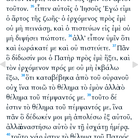
τοῦτον.
εἶπεν αὐτοῖς ὁ Ἰησοῦς Ἐγώ εἰμι
35
ὁ ἄρτος τῆς ζωῆς· ὁ ἐρχόμενος πρὸς ἐμὲ
οὐ μὴ πεινάσῃ, καὶ ὁ πιστεύων εἰς ἐμὲ οὐ
μὴ διψήσει πώποτε.
ἀλλ’ εἶπον ὑμῖν ὅτι
36
καὶ ἑωράκατέ με καὶ οὐ πιστεύετε.
Πᾶν
37
ὃ δίδωσίν μοι ὁ Πατὴρ πρὸς ἐμὲ ἥξει, καὶ
τὸν ἐρχόμενον πρός με οὐ μὴ ἐκβάλω
ἔξω,
ὅτι καταβέβηκα ἀπὸ τοῦ οὐρανοῦ
38
οὐχ ἵνα ποιῶ τὸ θέλημα τὸ ἐμὸν ἀλλὰ τὸ
θέλημα τοῦ πέμψαντός με.
τοῦτο δέ
39
ἐστιν τὸ θέλημα τοῦ πέμψαντός με, ἵνα
πᾶν ὃ δέδωκέν μοι μὴ ἀπολέσω ἐξ αὐτοῦ,
ἀλλὰ ἀναστήσω αὐτὸ ἐν τῇ ἐσχάτῃ ἡμέρᾳ.
τοῦτο γάρ ἐστιν τὸ θέλημα τοῦ Πατρός
40