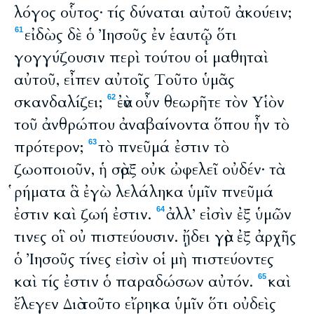
λόγος οὗτος· τίς δύναται αὐτοῦ ἀκούειν;
εἰδὼς δὲ ὁ Ἰησοῦς ἐν ἑαυτῷ ὅτι
61
γογγύζουσιν περὶ τούτου οἱ μαθηταὶ
αὐτοῦ, εἶπεν αὐτοῖς Τοῦτο ὑμᾶς
σκανδαλίζει;
ἐὰν οὖν θεωρῆτε τὸν Υἱὸν
62
τοῦ ἀνθρώπου ἀναβαίνοντα ὅπου ἦν τὸ
πρότερον;
τὸ πνεῦμά ἐστιν τὸ
63
ζωοποιοῦν, ἡ σὰρξ οὐκ ὠφελεῖ οὐδέν· τὰ
ῥήματα ἃ ἐγὼ λελάληκα ὑμῖν πνεῦμά
ἐστιν καὶ ζωή ἐστιν.
ἀλλ’ εἰσὶν ἐξ ὑμῶν
64
τινες οἳ οὐ πιστεύουσιν. ᾔδει γὰρ ἐξ ἀρχῆς
ὁ Ἰησοῦς τίνες εἰσὶν οἱ μὴ πιστεύοντες
καὶ τίς ἐστιν ὁ παραδώσων αὐτόν.
καὶ
65
ἔλεγεν Διὰ τοῦτο εἴρηκα ὑμῖν ὅτι οὐδεὶς