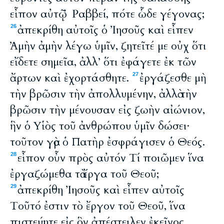
εἶπον αὐτῷ Ῥαββεί, πότε ὧδε γέγονας;
ἀπεκρίθη αὐτοῖς ὁ Ἰησοῦς καὶ εἶπεν
26
Ἀμὴν ἀμὴν λέγω ὑμῖν, ζητεῖτέ με οὐχ ὅτι
εἴδετε σημεῖα, ἀλλ’ ὅτι ἐφάγετε ἐκ τῶν
ἄρτων καὶ ἐχορτάσθητε.
ἐργάζεσθε μὴ
27
τὴν βρῶσιν τὴν ἀπολλυμένην, ἀλλὰ τὴν
βρῶσιν τὴν μένουσαν εἰς ζωὴν αἰώνιον,
ἣν ὁ Υἱὸς τοῦ ἀνθρώπου ὑμῖν δώσει·
τοῦτον γὰρ ὁ Πατὴρ ἐσφράγισεν ὁ Θεός.
εἶπον οὖν πρὸς αὐτόν Τί ποιῶμεν ἵνα
28
ἐργαζώμεθα τὰ ἔργα τοῦ Θεοῦ;
ἀπεκρίθη Ἰησοῦς καὶ εἶπεν αὐτοῖς
29
Τοῦτό ἐστιν τὸ ἔργον τοῦ Θεοῦ, ἵνα
πιστεύητε εἰς ὃν ἀπέστειλεν ἐκεῖνος.