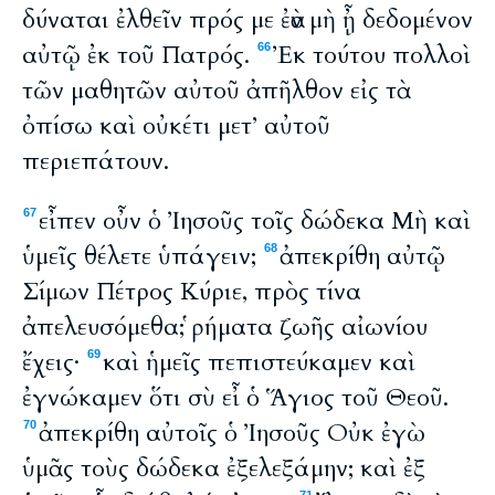
δύναται ἐλθεῖν πρός με ἐὰν μὴ ᾖ δεδομένον
αὐτῷ ἐκ τοῦ Πατρός.
Ἐκ τούτου πολλοὶ
66
τῶν μαθητῶν αὐτοῦ ἀπῆλθον εἰς τὰ
ὀπίσω καὶ οὐκέτι μετ’ αὐτοῦ
περιεπάτουν.
εἶπεν οὖν ὁ Ἰησοῦς τοῖς δώδεκα Μὴ καὶ
67
ὑμεῖς θέλετε ὑπάγειν;
ἀπεκρίθη αὐτῷ
68
Σίμων Πέτρος Κύριε, πρὸς τίνα
ἀπελευσόμεθα; ῥήματα ζωῆς αἰωνίου
ἔχεις·
καὶ ἡμεῖς πεπιστεύκαμεν καὶ
69
ἐγνώκαμεν ὅτι σὺ εἶ ὁ Ἅγιος τοῦ Θεοῦ.
ἀπεκρίθη αὐτοῖς ὁ Ἰησοῦς Οὐκ ἐγὼ
70
ὑμᾶς τοὺς δώδεκα ἐξελεξάμην; καὶ ἐξ