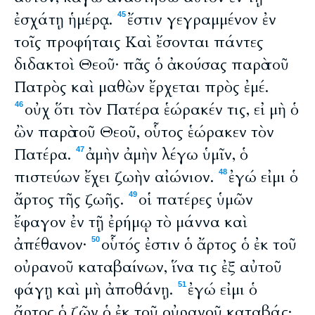
ἐσχάτῃ ἡμέρᾳ.
ἔστιν γεγραμμένον ἐν
45
τοῖς προφήταις Καὶ ἔσονται πάντες
διδακτοὶ Θεοῦ· πᾶς ὁ ἀκούσας παρὰ τοῦ
Πατρὸς καὶ μαθὼν ἔρχεται πρὸς ἐμέ.
οὐχ ὅτι τὸν Πατέρα ἑώρακέν τις, εἰ μὴ ὁ
46
ὢν παρὰ τοῦ Θεοῦ, οὗτος ἑώρακεν τὸν
Πατέρα.
ἀμὴν ἀμὴν λέγω ὑμῖν, ὁ
47
πιστεύων ἔχει ζωὴν αἰώνιον.
ἐγώ εἰμι ὁ
48
ἄρτος τῆς ζωῆς.
οἱ πατέρες ὑμῶν
49
ἔφαγον ἐν τῇ ἐρήμῳ τὸ μάννα καὶ
ἀπέθανον·
οὗτός ἐστιν ὁ ἄρτος ὁ ἐκ τοῦ
50
οὐρανοῦ καταβαίνων, ἵνα τις ἐξ αὐτοῦ
φάγῃ καὶ μὴ ἀποθάνῃ.
ἐγώ εἰμι ὁ
51
ἄρτος ὁ ζῶν ὁ ἐκ τοῦ οὐρανοῦ καταβάς·