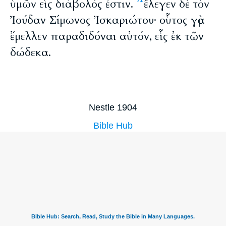
ὑμῶν εἷς διάβολός ἐστιν.
ἔλεγεν δὲ τὸν
71
Ἰούδαν Σίμωνος Ἰσκαριώτου· οὗτος γὰρ
ἔμελλεν παραδιδόναι αὐτόν, εἷς ἐκ τῶν
δώδεκα.
Nestle 1904
Bible Hub