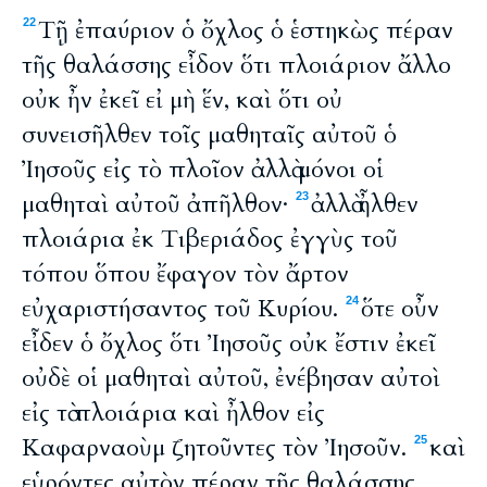
Τῇ ἐπαύριον ὁ ὄχλος ὁ ἑστηκὼς πέραν
22
τῆς θαλάσσης εἶδον ὅτι πλοιάριον ἄλλο
οὐκ ἦν ἐκεῖ εἰ μὴ ἕν, καὶ ὅτι οὐ
συνεισῆλθεν τοῖς μαθηταῖς αὐτοῦ ὁ
Ἰησοῦς εἰς τὸ πλοῖον ἀλλὰ μόνοι οἱ
μαθηταὶ αὐτοῦ ἀπῆλθον·
ἀλλὰ ἦλθεν
23
πλοιάρια ἐκ Τιβεριάδος ἐγγὺς τοῦ
τόπου ὅπου ἔφαγον τὸν ἄρτον
εὐχαριστήσαντος τοῦ Κυρίου.
ὅτε οὖν
24
εἶδεν ὁ ὄχλος ὅτι Ἰησοῦς οὐκ ἔστιν ἐκεῖ
οὐδὲ οἱ μαθηταὶ αὐτοῦ, ἐνέβησαν αὐτοὶ
εἰς τὰ πλοιάρια καὶ ἦλθον εἰς
Καφαρναοὺμ ζητοῦντες τὸν Ἰησοῦν.
καὶ
25
εὑρόντες αὐτὸν πέραν τῆς θαλάσσης