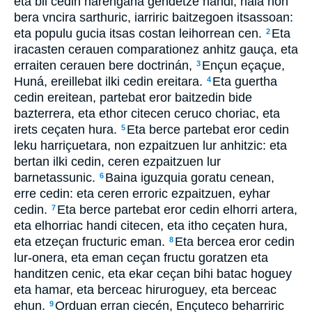
eta bil cedin harengana gendetze handi, hala non
bera vncira sarthuric, iarriric baitzegoen itsassoan:
eta populu gucia itsas costan leihorrean cen.
Eta
2
iracasten cerauen comparationez anhitz gauça, eta
erraiten cerauen bere doctrinán,
Ençun eçaçue,
3
Huná, ereillebat ilki cedin ereitara.
Eta guertha
4
cedin ereitean, partebat eror baitzedin bide
bazterrera, eta ethor citecen ceruco choriac, eta
irets ceçaten hura.
Eta berce partebat eror cedin
5
leku harriçuetara, non ezpaitzuen lur anhitzic: eta
bertan ilki cedin, ceren ezpaitzuen lur
barnetassunic.
Baina iguzquia goratu cenean,
6
erre cedin: eta ceren erroric ezpaitzuen, eyhar
cedin.
Eta berce partebat eror cedin elhorri artera,
7
eta elhorriac handi citecen, eta itho ceçaten hura,
eta etzeçan fructuric eman.
Eta bercea eror cedin
8
lur-onera, eta eman ceçan fructu goratzen eta
handitzen cenic, eta ekar ceçan bihi batac hoguey
eta hamar, eta berceac hiruroguey, eta berceac
ehun.
Orduan erran ciecén, Ençuteco beharriric
9