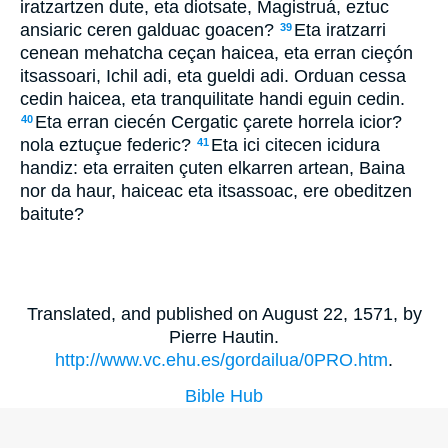
iratzartzen dute, eta diotsate, Magistruá, eztuc
ansiaric ceren galduac goacen?
Eta iratzarri
39
cenean mehatcha ceçan haicea, eta erran cieçón
itsassoari, Ichil adi, eta gueldi adi. Orduan cessa
cedin haicea, eta tranquilitate handi eguin cedin.
Eta erran ciecén Cergatic çarete horrela icior?
40
nola eztuçue federic?
Eta ici citecen icidura
41
handiz: eta erraiten çuten elkarren artean, Baina
nor da haur, haiceac eta itsassoac, ere obeditzen
baitute?
Translated, and published on August 22, 1571, by
Pierre Hautin.
http://www.vc.ehu.es/gordailua/0PRO.htm
.
Bible Hub