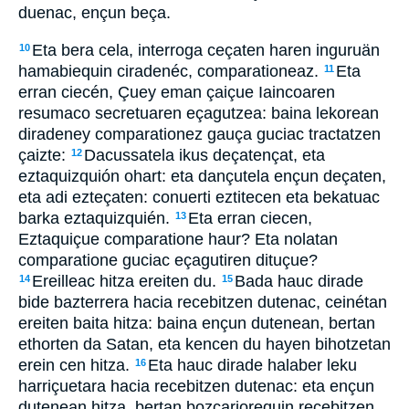
duenac, ençun beça.
Eta bera cela, interroga ceçaten haren inguruän
10
hamabiequin ciradenéc, comparationeaz.
Eta
11
erran ciecén, Çuey eman çaiçue Iaincoaren
resumaco secretuaren eçagutzea: baina lekorean
diradeney comparationez gauça guciac tractatzen
çaizte:
Dacussatela ikus deçatençat, eta
12
eztaquizquión ohart: eta dançutela ençun deçaten,
eta adi ezteçaten: conuerti eztitecen eta bekatuac
barka eztaquizquién.
Eta erran ciecen,
13
Eztaquiçue comparatione haur? Eta nolatan
comparatione guciac eçagutiren dituçue?
Ereilleac hitza ereiten du.
Bada hauc dirade
14
15
bide bazterrera hacia recebitzen dutenac, ceinétan
ereiten baita hitza: baina ençun dutenean, bertan
ethorten da Satan, eta kencen du hayen bihotzetan
erein cen hitza.
Eta hauc dirade halaber leku
16
harriçuetara hacia recebitzen dutenac: eta ençun
dutenean hitza, bertan bozcariorequin recebitzen