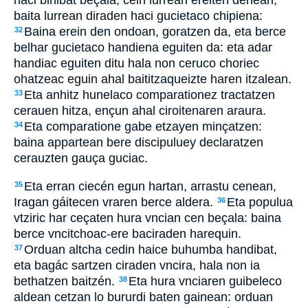
baita lurrean diraden haci gucietaco chipiena:
Baina erein den ondoan, goratzen da, eta berce
32
belhar gucietaco handiena eguiten da: eta adar
handiac eguiten ditu hala non ceruco choriec
ohatzeac eguin ahal baititzaqueizte haren itzalean.
Eta anhitz hunelaco comparationez tractatzen
33
cerauen hitza, ençun ahal ciroitenaren araura.
Eta comparatione gabe etzayen minçatzen:
34
baina appartean bere discipuluey declaratzen
cerauzten gauça guciac.
Eta erran ciecén egun hartan, arrastu cenean,
35
Iragan gáitecen vraren berce aldera.
Eta populua
36
vtziric har ceçaten hura vncian cen beçala: baina
berce vncitchoac-ere baciraden harequin.
Orduan altcha cedin haice buhumba handibat,
37
eta bagác sartzen ciraden vncira, hala non ia
bethatzen baitzén.
Eta hura vnciaren guibeleco
38
aldean cetzan lo bururdi baten gainean: orduan