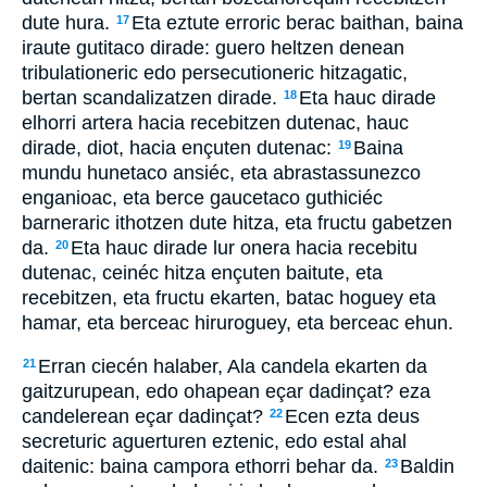
dute hura.
Eta eztute erroric berac baithan, baina
17
iraute gutitaco dirade: guero heltzen denean
tribulationeric edo persecutioneric hitzagatic,
bertan scandalizatzen dirade.
Eta hauc dirade
18
elhorri artera hacia recebitzen dutenac, hauc
dirade, diot, hacia ençuten dutenac:
Baina
19
mundu hunetaco ansiéc, eta abrastassunezco
enganioac, eta berce gaucetaco guthiciéc
barneraric ithotzen dute hitza, eta fructu gabetzen
da.
Eta hauc dirade lur onera hacia recebitu
20
dutenac, ceinéc hitza ençuten baitute, eta
recebitzen, eta fructu ekarten, batac hoguey eta
hamar, eta berceac hiruroguey, eta berceac ehun.
Erran ciecén halaber, Ala candela ekarten da
21
gaitzurupean, edo ohapean eçar dadinçat? eza
candelerean eçar dadinçat?
Ecen ezta deus
22
secreturic aguerturen eztenic, edo estal ahal
daitenic: baina campora ethorri behar da.
Baldin
23