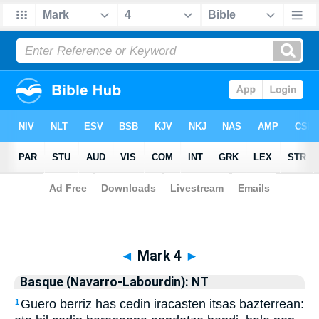
Biblia
>
Basque (Navarro-Labourdin): NT
> Mark 4
◄
Mark 4
►
Basque (Navarro-Labourdin): NT
Guero berriz has cedin iracasten itsas bazterrean:
1