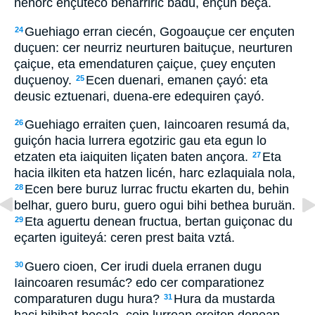
nehorc ençuteco beharriric badu, ençun beça.
Guehiago erran ciecén, Gogoauçue cer ençuten
24
duçuen: cer neurriz neurturen baituçue, neurturen
çaiçue, eta emendaturen çaiçue, çuey ençuten
duçuenoy.
Ecen duenari, emanen çayó: eta
25
deusic eztuenari, duena-ere edequiren çayó.
Guehiago erraiten çuen, Iaincoaren resumá da,
26
guiçón hacia lurrera egotziric gau eta egun lo
etzaten eta iaiquiten liçaten baten ançora.
Eta
27
hacia ilkiten eta hatzen licén, harc ezlaquiala nola,
Ecen bere buruz lurrac fructu ekarten du, behin
28
belhar, guero buru, guero ogui bihi bethea buruän.
Eta aguertu denean fructua, bertan guiçonac du
29
eçarten iguiteyá: ceren prest baita vztá.
Guero cioen, Cer irudi duela erranen dugu
30
Iaincoaren resumác? edo cer comparationez
comparaturen dugu hura?
Hura da mustarda
31
haci bihibat beçala, cein lurrean ereiten denean,