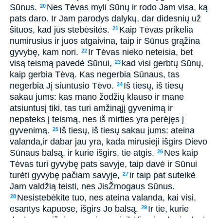
Sūnus.
Nes Tėvas myli Sūnų ir rodo Jam visa, ką
20
pats daro. Ir Jam parodys dalykų, dar didesnių už
šituos, kad jūs stebėsitės.
Kaip Tėvas prikelia
21
numirusius ir juos atgaivina, taip ir Sūnus grąžina
gyvybę, kam nori.
Ir Tėvas nieko neteisia, bet
22
visą teismą pavedė Sūnui,
kad visi gerbtų Sūnų,
23
kaip gerbia Tėvą. Kas negerbia Sūnaus, tas
negerbia Jį siuntusio Tėvo.
Iš tiesų, iš tiesų
24
sakau jums: kas mano žodžių klauso ir mane
atsiuntusį tiki, tas turi amžinąjį gyvenimą ir
nepateks į teismą, nes iš mirties yra perėjęs į
gyvenimą.
Iš tiesų, iš tiesų sakau jums: ateina
25
valanda,­ir dabar jau yra,­ kada mirusieji išgirs Dievo
Sūnaus balsą, ir kurie išgirs, tie atgis.
Nes kaip
26
Tėvas turi gyvybę pats savyje, taip davė ir Sūnui
turėti gyvybę pačiam savyje,
ir taip pat suteikė
27
Jam valdžią teisti, nes Jis­Žmogaus Sūnus.
Nesistebėkite tuo, nes ateina valanda, kai visi,
28
esantys kapuose, išgirs Jo balsą.
Ir tie, kurie
29