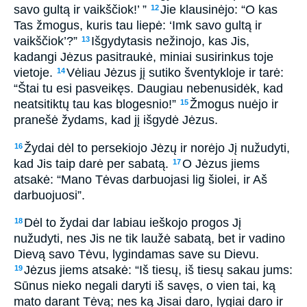
savo gultą ir vaikščiok!’ ”
Jie klausinėjo: “O kas
12
Tas žmogus, kuris tau liepė: ‘Imk savo gultą ir
vaikščiok’?”
Išgydytasis nežinojo, kas Jis,
13
kadangi Jėzus pasitraukė, miniai susirinkus toje
vietoje.
Vėliau Jėzus jį sutiko šventykloje ir tarė:
14
“Štai tu esi pasveikęs. Daugiau nebenusidėk, kad
neatsitiktų tau kas blogesnio!”
Žmogus nuėjo ir
15
pranešė žydams, kad jį išgydė Jėzus.
Žydai dėl to persekiojo Jėzų ir norėjo Jį nužudyti,
16
kad Jis taip darė per sabatą.
O Jėzus jiems
17
atsakė: “Mano Tėvas darbuojasi lig šiolei, ir Aš
darbuojuosi”.
Dėl to žydai dar labiau ieškojo progos Jį
18
nužudyti, nes Jis ne tik laužė sabatą, bet ir vadino
Dievą savo Tėvu, lygindamas save su Dievu.
Jėzus jiems atsakė: “Iš tiesų, iš tiesų sakau jums:
19
Sūnus nieko negali daryti iš savęs, o vien tai, ką
mato darant Tėvą; nes ką Jisai daro, lygiai daro ir