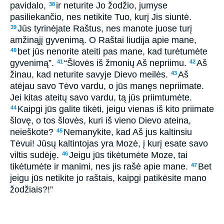
pavidalo,
ir neturite Jo žodžio, jumyse
38
pasiliekančio, nes netikite Tuo, kurį Jis siuntė.
Jūs tyrinėjate Raštus, nes manote juose turį
39
amžinąjį gyvenimą. O Raštai liudija apie mane,
bet jūs nenorite ateiti pas mane, kad turėtumėte
40
gyvenimą”.
“Šlovės iš žmonių Aš nepriimu.
Aš
41
42
žinau, kad neturite savyje Dievo meilės.
Aš
43
atėjau savo Tėvo vardu, o jūs manęs nepriimate.
Jei kitas ateitų savo vardu, tą jūs priimtumėte.
Kaipgi jūs galite tikėti, jeigu vienas iš kito priimate
44
šlovę, o tos šlovės, kuri iš vieno Dievo ateina,
neieškote?
Nemanykite, kad Aš jus kaltinsiu
45
Tėvui! Jūsų kaltintojas yra Mozė, į kurį esate savo
viltis sudėję.
Jeigu jūs tikėtumėte Moze, tai
46
tikėtumėte ir manimi, nes jis rašė apie mane.
Bet
47
jeigu jūs netikite jo raštais, kaipgi patikėsite mano
žodžiais?!”