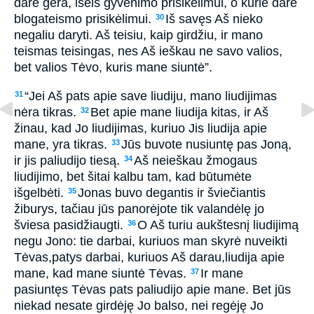
darė gera, išeis gyvenimo prisikėlimui, o kurie darė
bloga­teismo prisikėlimui.
Iš savęs Aš nieko
30
negaliu daryti. Aš teisiu, kaip girdžiu, ir mano
teismas teisingas, nes Aš ieškau ne savo valios,
bet valios Tėvo, kuris mane siuntė”.
“Jei Aš pats apie save liudiju, mano liudijimas
31
nėra tikras.
Bet apie mane liudija kitas, ir Aš
32
žinau, kad Jo liudijimas, kuriuo Jis liudija apie
mane, yra tikras.
Jūs buvote nusiuntę pas Joną,
33
ir jis paliudijo tiesą.
Aš neieškau žmogaus
34
liudijimo, bet šitai kalbu tam, kad būtumėte
išgelbėti.
Jonas buvo degantis ir šviečiantis
35
žiburys, tačiau jūs panorėjote tik valandėlę jo
šviesa pasidžiaugti.
O Aš turiu aukštesnį liudijimą
36
negu Jono: tie darbai, kuriuos man skyrė nuveikti
Tėvas,­patys darbai, kuriuos Aš darau,­liudija apie
mane, kad mane siuntė Tėvas.
Ir mane
37
pasiuntęs Tėvas pats paliudijo apie mane. Bet jūs
niekad nesate girdėję Jo balso, nei regėję Jo