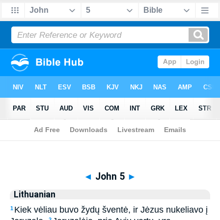
Biblia
>
Lithuanian
> John 5
◄
John 5
►
Lithuanian
Kiek vėliau buvo žydų šventė, ir Jėzus nukeliavo į
1
2