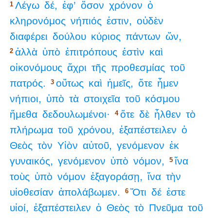
Λέγω
δέ,
ἐφ’
ὅσον
χρόνον
ὁ
1
κληρονόμος
νήπιός
ἐστιν,
οὐδὲν
διαφέρει
δούλου
κύριος
πάντων
ὤν,
ἀλλὰ
ὑπὸ
ἐπιτρόπους
ἐστὶν
καὶ
2
οἰκονόμους
ἄχρι
τῆς
προθεσμίας
τοῦ
πατρός.
οὕτως
καὶ
ἡμεῖς,
ὅτε
ἦμεν
3
νήπιοι,
ὑπὸ
τὰ
στοιχεῖα
τοῦ
κόσμου
ἤμεθα
δεδουλωμένοι·
ὅτε
δὲ
ἦλθεν
τὸ
4
πλήρωμα
τοῦ
χρόνου,
ἐξαπέστειλεν
ὁ
Θεὸς
τὸν
Υἱὸν
αὐτοῦ,
γενόμενον
ἐκ
γυναικός,
γενόμενον
ὑπὸ
νόμον,
ἵνα
5
τοὺς
ὑπὸ
νόμον
ἐξαγοράσῃ,
ἵνα
τὴν
υἱοθεσίαν
ἀπολάβωμεν.
Ὅτι
δέ
ἐστε
6
υἱοί,
ἐξαπέστειλεν
ὁ
Θεὸς
τὸ
Πνεῦμα
τοῦ