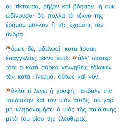
οὐ
τίκτουσα,
ῥῆξον
καὶ
βόησον,
ἡ
οὐκ
ὠδίνουσα·
ὅτι
πολλὰ
τὰ
τέκνα
τῆς
ἐρήμου
μᾶλλον
ἢ
τῆς
ἐχούσης
τὸν
ἄνδρα.
ὑμεῖς
δέ,
ἀδελφοί,
κατὰ
Ἰσαὰκ
28
ἐπαγγελίας
τέκνα
ἐστέ.
ἀλλ’
ὥσπερ
29
τότε
ὁ
κατὰ
σάρκα
γεννηθεὶς
ἐδίωκεν
τὸν
κατὰ
Πνεῦμα,
οὕτως
καὶ
νῦν.
ἀλλὰ
τί
λέγει
ἡ
γραφή;
Ἔκβαλε
τὴν
30
παιδίσκην
καὶ
τὸν
υἱὸν
αὐτῆς·
οὐ
γὰρ
μὴ
κληρονομήσει
ὁ
υἱὸς
τῆς
παιδίσκης
μετὰ
τοῦ
υἱοῦ
τῆς
ἐλευθέρας.