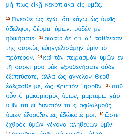
μή
πως
εἰκῇ
κεκοπίακα
εἰς
ὑμᾶς.
Γίνεσθε
ὡς
ἐγώ,
ὅτι
κἀγὼ
ὡς
ὑμεῖς,
12
ἀδελφοί,
δέομαι
ὑμῶν.
οὐδέν
με
ἠδικήσατε·
οἴδατε
δὲ
ὅτι
δι’
ἀσθένειαν
13
τῆς
σαρκὸς
εὐηγγελισάμην
ὑμῖν
τὸ
πρότερον,
καὶ
τὸν
πειρασμὸν
ὑμῶν
ἐν
14
τῇ
σαρκί
μου
οὐκ
ἐξουθενήσατε
οὐδὲ
ἐξεπτύσατε,
ἀλλὰ
ὡς
ἄγγελον
Θεοῦ
ἐδέξασθέ
με,
ὡς
Χριστὸν
Ἰησοῦν.
ποῦ
15
οὖν
ὁ
μακαρισμὸς
ὑμῶν;
μαρτυρῶ
γὰρ
ὑμῖν
ὅτι
εἰ
δυνατὸν
τοὺς
ὀφθαλμοὺς
ὑμῶν
ἐξορύξαντες
ἐδώκατέ
μοι.
ὥστε
16
ἐχθρὸς
ὑμῶν
γέγονα
ἀληθεύων
ὑμῖν;
ζηλοῦσιν
ὑμᾶς
οὐ
καλῶς,
ἀλλὰ
17