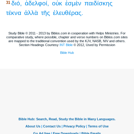
διό,
ἀδελφοί,
οὐκ
ἐσμὲν
παιδίσκης
31
τέκνα
ἀλλὰ
τῆς
ἐλευθέρας.
Study Bible © 2011 - 2013 by Biblos.com in cooperation with Helps Ministries. For
comparative study, where possible, chapter and verse numbers on Biblos.com sites
are mapped to the traditional convention used by the KJV, NASB, NIV and others.
Section Headings Courtesy
INT Bible
© 2012, Used by Permission
Bible Hub