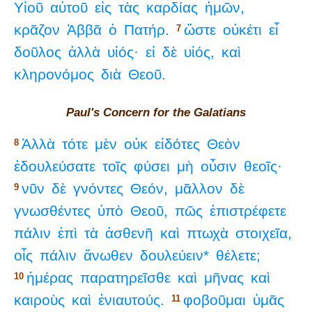
Υἱοῦ
αὐτοῦ
εἰς
τὰς
καρδίας
ἡμῶν,
κρᾶζον
Ἀββᾶ
ὁ
Πατήρ.
ὥστε
οὐκέτι
εἶ
7
δοῦλος
ἀλλὰ
υἱός·
εἰ
δὲ
υἱός,
καὶ
κληρονόμος
διὰ
Θεοῦ.
Paul's Concern for the Galatians
Ἀλλὰ
τότε
μὲν
οὐκ
εἰδότες
Θεὸν
8
ἐδουλεύσατε
τοῖς
φύσει
μὴ
οὖσιν
θεοῖς·
νῦν
δὲ
γνόντες
Θεόν,
μᾶλλον
δὲ
9
γνωσθέντες
ὑπὸ
Θεοῦ,
πῶς
ἐπιστρέφετε
πάλιν
ἐπὶ
τὰ
ἀσθενῆ
καὶ
πτωχὰ
στοιχεῖα,
οἷς
πάλιν
ἄνωθεν
δουλεύειν*
θέλετε;
ἡμέρας
παρατηρεῖσθε
καὶ
μῆνας
καὶ
10
καιροὺς
καὶ
ἐνιαυτούς.
φοβοῦμαι
ὑμᾶς
11