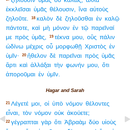
ἐκκλεῖσαι
ὑμᾶς
θέλουσιν,
ἵνα
αὐτοὺς
ζηλοῦτε.
καλὸν
δὲ
ζηλοῦσθαι
ἐν
καλῷ
18
πάντοτε,
καὶ
μὴ
μόνον
ἐν
τῷ
παρεῖναί
με
πρὸς
ὑμᾶς,
τέκνα
μου,
οὓς
πάλιν
19
ὠδίνω
μέχρις
οὗ
μορφωθῇ
Χριστὸς
ἐν
ὑμῖν·
ἤθελον
δὲ
παρεῖναι
πρὸς
ὑμᾶς
20
ἄρτι
καὶ
ἀλλάξαι
τὴν
φωνήν
μου,
ὅτι
ἀποροῦμαι
ἐν
ὑμῖν.
Hagar and Sarah
Λέγετέ
μοι,
οἱ
ὑπὸ
νόμον
θέλοντες
21
εἶναι,
τὸν
νόμον
οὐκ
ἀκούετε;
γέγραπται
γὰρ
ὅτι
Ἀβραὰμ
δύο
υἱοὺς
22