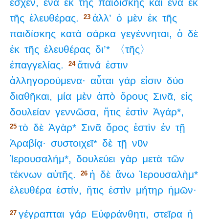
ἔσχεν,
ἕνα
ἐκ
τῆς
παιδίσκης
καὶ
ἕνα
ἐκ
τῆς
ἐλευθέρας.
ἀλλ’
ὁ
μὲν
ἐκ
τῆς
23
παιδίσκης
κατὰ
σάρκα
γεγέννηται,
ὁ
δὲ
ἐκ
τῆς
ἐλευθέρας
δι’*
〈τῆς〉
ἐπαγγελίας.
ἅτινά
ἐστιν
24
ἀλληγορούμενα·
αὗται
γάρ
εἰσιν
δύο
διαθῆκαι,
μία
μὲν
ἀπὸ
ὄρους
Σινᾶ,
εἰς
δουλείαν
γεννῶσα,
ἥτις
ἐστὶν
Ἁγάρ*,
τὸ
δὲ
Ἁγὰρ*
Σινᾶ
ὄρος
ἐστὶν
ἐν
τῇ
25
Ἀραβίᾳ·
συστοιχεῖ*
δὲ
τῇ
νῦν
Ἰερουσαλήμ*,
δουλεύει
γὰρ
μετὰ
τῶν
τέκνων
αὐτῆς.
ἡ
δὲ
ἄνω
Ἰερουσαλὴμ*
26
ἐλευθέρα
ἐστίν,
ἥτις
ἐστὶν
μήτηρ
ἡμῶν·
γέγραπται
γάρ
Εὐφράνθητι,
στεῖρα
ἡ
27