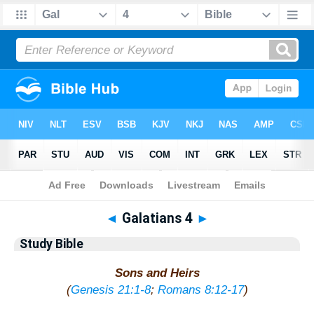
Bible
>
Study Bible
> Galatians 4
◄
Galatians 4
►
Study Bible
Sons and Heirs
(
Genesis 21:1-8
;
Romans 8:12-17
)