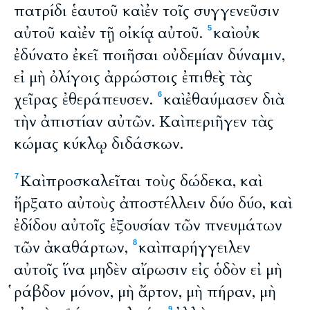
πατρίδι ἑαυτοῦ καὶ ἐν τοῖς συγγενεῦσιν
αὐτοῦ καὶ ἐν τῇ οἰκίᾳ αὐτοῦ.
καὶ οὐκ
5
ἐδύνατο ἐκεῖ ποιῆσαι οὐδεμίαν δύναμιν,
εἰ μὴ ὀλίγοις ἀρρώστοις ἐπιθεὶς τὰς
χεῖρας ἐθεράπευσεν.
καὶ ἐθαύμασεν διὰ
6
τὴν ἀπιστίαν αὐτῶν. Καὶ περιῆγεν τὰς
κώμας κύκλῳ διδάσκων.
Καὶ προσκαλεῖται τοὺς δώδεκα, καὶ
7
ἤρξατο αὐτοὺς ἀποστέλλειν δύο δύο, καὶ
ἐδίδου αὐτοῖς ἐξουσίαν τῶν πνευμάτων
τῶν ἀκαθάρτων,
καὶ παρήγγειλεν
8
αὐτοῖς ἵνα μηδὲν αἴρωσιν εἰς ὁδὸν εἰ μὴ
ῥάβδον μόνον, μὴ ἄρτον, μὴ πήραν, μὴ
9