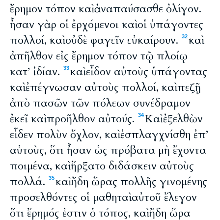
ἔρημον τόπον καὶ ἀναπαύσασθε ὀλίγον.
ἦσαν γὰρ οἱ ἐρχόμενοι καὶ οἱ ὑπάγοντες
πολλοί, καὶ οὐδὲ φαγεῖν εὐκαίρουν.
καὶ
32
ἀπῆλθον εἰς ἔρημον τόπον τῷ πλοίῳ
κατ’ ἰδίαν.
καὶ εἶδον αὐτοὺς ὑπάγοντας
33
καὶ ἐπέγνωσαν αὐτοὺς πολλοί, καὶ πεζῇ
ἀπὸ πασῶν τῶν πόλεων συνέδραμον
ἐκεῖ καὶ προῆλθον αὐτούς.
Καὶ ἐξελθὼν
34
εἶδεν πολὺν ὄχλον, καὶ ἐσπλαγχνίσθη ἐπ’
αὐτοὺς, ὅτι ἦσαν ὡς πρόβατα μὴ ἔχοντα
ποιμένα, καὶ ἤρξατο διδάσκειν αὐτοὺς
πολλά.
καὶ ἤδη ὥρας πολλῆς γινομένης
35
προσελθόντες οἱ μαθηταὶ αὐτοῦ ἔλεγον
ὅτι ἔρημός ἐστιν ὁ τόπος, καὶ ἤδη ὥρα