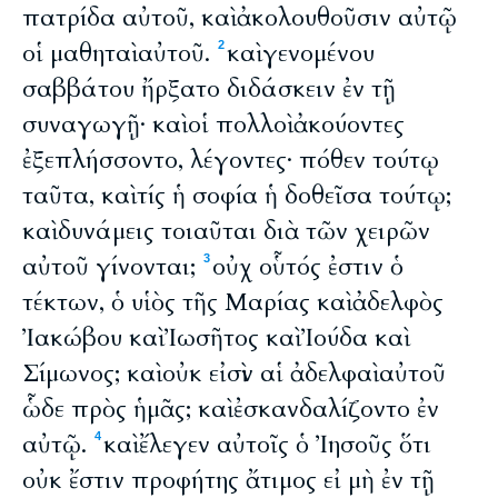
πατρίδα αὐτοῦ, καὶ ἀκολουθοῦσιν αὐτῷ
οἱ μαθηταὶ αὐτοῦ.
καὶ γενομένου
2
σαββάτου ἤρξατο διδάσκειν ἐν τῇ
συναγωγῇ· καὶ οἱ πολλοὶ ἀκούοντες
ἐξεπλήσσοντο, λέγοντες· πόθεν τούτῳ
ταῦτα, καὶ τίς ἡ σοφία ἡ δοθεῖσα τούτῳ;
καὶ δυνάμεις τοιαῦται διὰ τῶν χειρῶν
αὐτοῦ γίνονται;
οὐχ οὗτός ἐστιν ὁ
3
τέκτων, ὁ υἱὸς τῆς Μαρίας καὶ ἀδελφὸς
Ἰακώβου καὶ Ἰωσῆτος καὶ Ἰούδα καὶ
Σίμωνος; καὶ οὐκ εἰσὶν αἱ ἀδελφαὶ αὐτοῦ
ὧδε πρὸς ἡμᾶς; καὶ ἐσκανδαλίζοντο ἐν
αὐτῷ.
καὶ ἔλεγεν αὐτοῖς ὁ Ἰησοῦς ὅτι
4
οὐκ ἔστιν προφήτης ἄτιμος εἰ μὴ ἐν τῇ