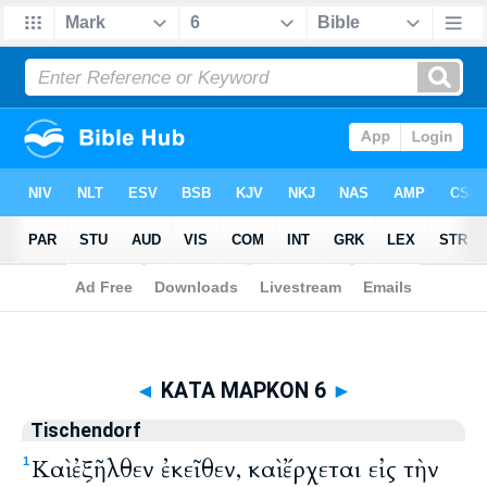
Biblia
>
Tischendorf
> ΚΑΤΑ ΜΑΡΚΟΝ 6
◄
ΚΑΤΑ ΜΑΡΚΟΝ 6
►
Tischendorf
Καὶ ἐξῆλθεν ἐκεῖθεν, καὶ ἔρχεται εἰς τὴν
1