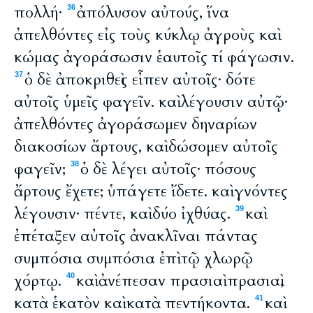
πολλή·
ἀπόλυσον αὐτούς, ἵνα
36
ἀπελθόντες εἰς τοὺς κύκλῳ ἀγροὺς καὶ
κώμας ἀγοράσωσιν ἑαυτοῖς τί φάγωσιν.
ὁ δὲ ἀποκριθεὶς εἶπεν αὐτοῖς· δότε
37
αὐτοῖς ὑμεῖς φαγεῖν. καὶ λέγουσιν αὐτῷ·
ἀπελθόντες ἀγοράσωμεν δηναρίων
διακοσίων ἄρτους, καὶ δώσομεν αὐτοῖς
φαγεῖν;
ὁ δὲ λέγει αὐτοῖς· πόσους
38
ἄρτους ἔχετε; ὑπάγετε ἴδετε. καὶ γνόντες
λέγουσιν· πέντε, καὶ δύο ἰχθύας.
καὶ
39
ἐπέταξεν αὐτοῖς ἀνακλῖναι πάντας
συμπόσια συμπόσια ἐπὶ τῷ χλωρῷ
χόρτῳ.
καὶ ἀνέπεσαν πρασιαὶ πρασιαὶ,
40
κατὰ ἑκατὸν καὶ κατὰ πεντήκοντα.
καὶ
41