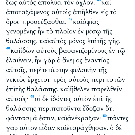
ἕως αὐτὸς ἀπολύει τὸν ὄχλον.
καὶ
46
ἀποταξάμενος αὐτοῖς ἀπῆλθεν εἰς τὸ
ὄρος προσεύξασθαι.
καὶ ὀψίας
47
γενομένης ἦν τὸ πλοῖον ἐν μέσῳ τῆς
θαλάσσης, καὶ αὐτὸς μόνος ἐπὶ τῆς γῆς.
καὶ ἰδὼν αὐτοὺς βασανιζομένους ἐν τῷ
48
ἐλαύνειν, ἦν γὰρ ὁ ἄνεμος ἐναντίος
αὐτοῖς, περὶ τετάρτην φυλακὴν τῆς
νυκτὸς ἔρχεται πρὸς αὐτοὺς περιπατῶν
ἐπὶ τῆς θαλάσσης. καὶ ἤθελεν παρελθεῖν
αὐτούς·
οἱ δὲ ἰδόντες αὐτὸν ἐπὶ τῆς
49
θαλάσσης περιπατοῦντα ἔδοξαν ὅτι
φάντασμά ἐστιν, καὶ ἀνέκραξαν·
πάντες
50
γὰρ αὐτὸν εἶδαν καὶ ἐταράχθησαν. ὁ δὲ