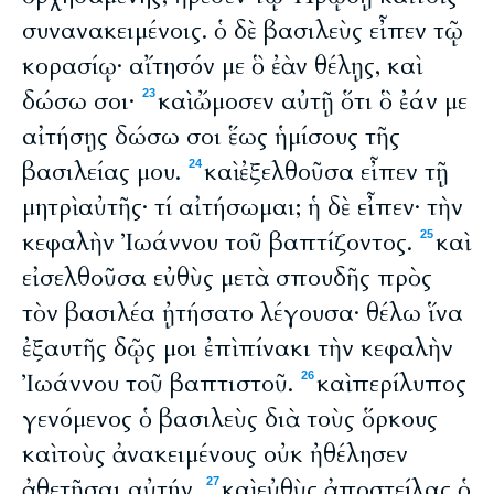
συνανακειμένοις. ὁ δὲ βασιλεὺς εἶπεν τῷ
κορασίῳ· αἴτησόν με ὃ ἐὰν θέλῃς, καὶ
δώσω σοι·
καὶ ὤμοσεν αὐτῇ ὅτι ὃ ἐάν με
23
αἰτήσῃς δώσω σοι ἕως ἡμίσους τῆς
βασιλείας μου.
καὶ ἐξελθοῦσα εἶπεν τῇ
24
μητρὶ αὐτῆς· τί αἰτήσωμαι; ἡ δὲ εἶπεν· τὴν
κεφαλὴν Ἰωάννου τοῦ βαπτίζοντος.
καὶ
25
εἰσελθοῦσα εὐθὺς μετὰ σπουδῆς πρὸς
τὸν βασιλέα ᾐτήσατο λέγουσα· θέλω ἵνα
ἐξαυτῆς δῷς μοι ἐπὶ πίνακι τὴν κεφαλὴν
Ἰωάννου τοῦ βαπτιστοῦ.
καὶ περίλυπος
26
γενόμενος ὁ βασιλεὺς διὰ τοὺς ὅρκους
καὶ τοὺς ἀνακειμένους οὐκ ἠθέλησεν
ἀθετῆσαι αὐτήν.
καὶ εὐθὺς ἀποστείλας ὁ
27