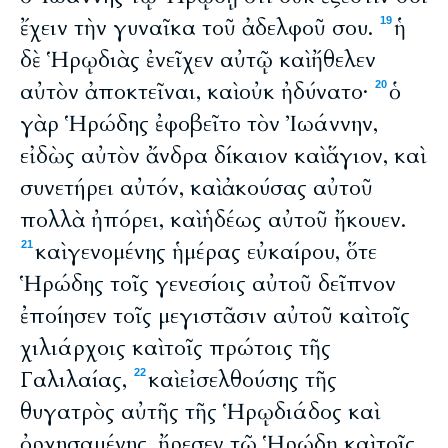
ἔχειν τὴν γυναῖκα τοῦ ἀδελφοῦ σου.
ἡ
19
δὲ Ἡρῳδιὰς ἐνεῖχεν αὐτῷ καὶ ἤθελεν
αὐτὸν ἀποκτεῖναι, καὶ οὐκ ἠδύνατο·
ὁ
20
γὰρ Ἡρώδης ἐφοβεῖτο τὸν Ἰωάννην,
εἰδὼς αὐτὸν ἄνδρα δίκαιον καὶ ἅγιον, καὶ
συνετήρει αὐτόν, καὶ ἀκούσας αὐτοῦ
πολλὰ ἠπόρει, καὶ ἡδέως αὐτοῦ ἤκουεν.
καὶ γενομένης ἡμέρας εὐκαίρου, ὅτε
21
Ἡρώδης τοῖς γενεσίοις αὐτοῦ δεῖπνον
ἐποίησεν τοῖς μεγιστᾶσιν αὐτοῦ καὶ τοῖς
χιλιάρχοις καὶ τοῖς πρώτοις τῆς
Γαλιλαίας,
καὶ εἰσελθούσης τῆς
22
θυγατρὸς αὐτῆς τῆς Ἡρῳδιάδος καὶ
ὀρχησαμένης, ἤρεσεν τῷ Ἡρῴδῃ καὶ τοῖς