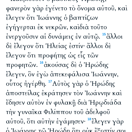
φανερὸν γὰρ ἐγένετο τὸ ὄνομα αὐτοῦ, καὶ
ἔλεγεν ὅτι Ἰωάννης ὁ βαπτίζων
ἐγήγερται ἐκ νεκρῶν, καὶ διὰ τοῦτο
ἐνεργοῦσιν αἱ δυνάμεις ἐν αὐτῷ.
ἄλλοι
15
δὲ ἔλεγον ὅτι Ἡλείας ἐστίν· ἄλλοι δὲ
ἔλεγον ὅτι προφήτης ὡς εἷς τῶν
προφητῶν.
ἀκούσας δὲ ὁ Ἡρώδης
16
ἔλεγεν, ὃν ἐγὼ ἀπεκεφάλισα Ἰωάννην,
οὗτος ἠγέρθη.
Αὐτὸς γὰρ ὁ Ἡρώδης
17
ἀποστείλας ἐκράτησεν τὸν Ἰωάννην καὶ
ἔδησεν αὐτὸν ἐν φυλακῇ διὰ Ἡρῳδιάδα
τὴν γυναῖκα Φιλίππου τοῦ ἀδελφοῦ
αὐτοῦ, ὅτι αὐτὴν ἐγάμησεν·
ἔλεγεν γὰρ
18
ὁ Ἰωάννης τῷ Ἡρῴδῃ ὅτι οὐκ ἔξεστίν σοι