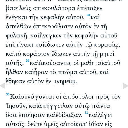
βασιλεὺς σπεκουλάτορα ἐπέταξεν
ἐνέγκαι τὴν κεφαλὴν αὐτοῦ.
καὶ
28
ἀπελθὼν ἀπεκεφάλισεν αὐτὸν ἐν τῇ
φυλακῇ, καὶ ἤνεγκεν τὴν κεφαλὴν αὐτοῦ
ἐπὶ πίνακι καὶ ἔδωκεν αὐτὴν τῷ κορασίῳ,
καὶ τὸ κοράσιον ἔδωκεν αὐτὴν τῇ μητρὶ
αὐτῆς.
καὶ ἀκούσαντες οἱ μαθηταὶ αὐτοῦ
29
ἦλθαν καὶ ἦραν τὸ πτῶμα αὐτοῦ, καὶ
ἔθηκαν αὐτὸν ἐν μνημείῳ.
Καὶ συνάγονται οἱ ἀπόστολοι πρὸς τὸν
30
Ἰησοῦν, καὶ ἀπήγγειλαν αὐτῷ πάντα
ὅσα ἐποίησαν καὶ ἐδίδαξαν.
καὶ λέγει
31
αὐτοῖς· δεῦτε ὑμεῖς αὐτοὶ κατ’ ἰδίαν εἰς