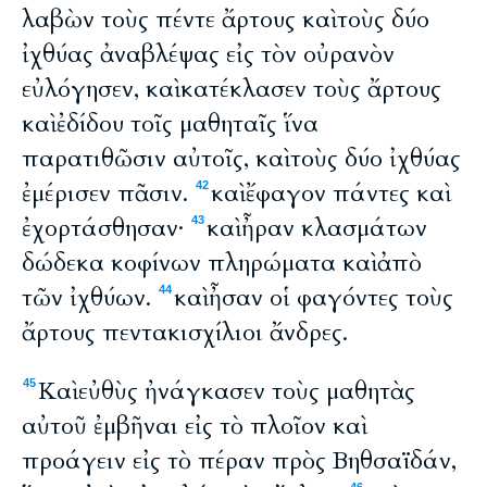
λαβὼν τοὺς πέντε ἄρτους καὶ τοὺς δύο
ἰχθύας ἀναβλέψας εἰς τὸν οὐρανὸν
εὐλόγησεν, καὶ κατέκλασεν τοὺς ἄρτους
καὶ ἐδίδου τοῖς μαθηταῖς ἵνα
παρατιθῶσιν αὐτοῖς, καὶ τοὺς δύο ἰχθύας
ἐμέρισεν πᾶσιν.
καὶ ἔφαγον πάντες καὶ
42
ἐχορτάσθησαν·
καὶ ἦραν κλασμάτων
43
δώδεκα κοφίνων πληρώματα καὶ ἀπὸ
τῶν ἰχθύων.
καὶ ἦσαν οἱ φαγόντες τοὺς
44
ἄρτους πεντακισχίλιοι ἄνδρες.
Καὶ εὐθὺς ἠνάγκασεν τοὺς μαθητὰς
45
αὐτοῦ ἐμβῆναι εἰς τὸ πλοῖον καὶ
προάγειν εἰς τὸ πέραν πρὸς Βηθσαϊδάν,