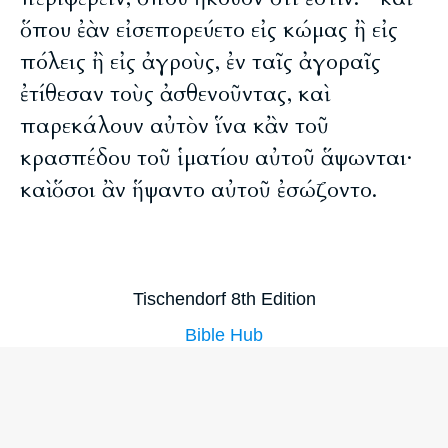
ὅπου ἐὰν εἰσεπορεύετο εἰς κώμας ἢ εἰς
πόλεις ἢ εἰς ἀγροὺς, ἐν ταῖς ἀγοραῖς
ἐτίθεσαν τοὺς ἀσθενοῦντας, καὶ
παρεκάλουν αὐτὸν ἵνα κἂν τοῦ
κρασπέδου τοῦ ἱματίου αὐτοῦ ἅψωνται·
καὶ ὅσοι ἂν ἥψαντο αὐτοῦ ἐσώζοντο.
Tischendorf 8th Edition
Bible Hub