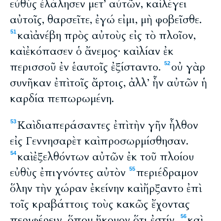
εὐθὺς ἐλάλησεν μετ’ αὐτῶν, καὶ λέγει
αὐτοῖς, θαρσεῖτε, ἐγώ εἰμι, μὴ φοβεῖσθε.
καὶ ἀνέβη πρὸς αὐτοὺς εἰς τὸ πλοῖον,
51
καὶ ἐκόπασεν ὁ ἄνεμος· καὶ λίαν ἐκ
περισσοῦ ἐν ἑαυτοῖς ἐξίσταντο.
οὐ γὰρ
52
συνῆκαν ἐπὶ τοῖς ἄρτοις, ἀλλ’ ἦν αὐτῶν ἡ
καρδία πεπωρωμένη.
Καὶ διαπεράσαντες ἐπὶ τὴν γῆν ἦλθον
53
εἰς Γεννησαρὲτ καὶ προσωρμίσθησαν.
καὶ ἐξελθόντων αὐτῶν ἐκ τοῦ πλοίου
54
εὐθὺς ἐπιγνόντες αὐτὸν
περιέδραμον
55
ὅλην τὴν χώραν ἐκείνην καὶ ἤρξαντο ἐπὶ
τοῖς κραβάττοις τοὺς κακῶς ἔχοντας
περιφέρειν, ὅπου ἤκουον ὅτι ἐστίν.
καὶ
56