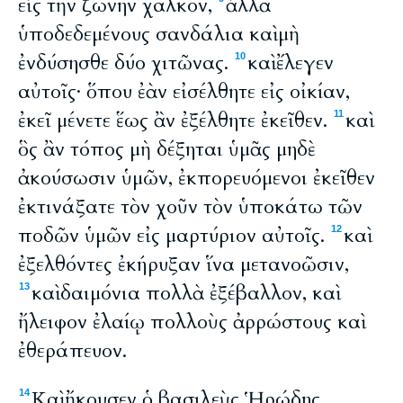
εἰς τὴν ζώνην χαλκόν,
ἀλλὰ
ὑποδεδεμένους σανδάλια καὶ μὴ
ἐνδύσησθε δύο χιτῶνας.
καὶ ἔλεγεν
10
αὐτοῖς· ὅπου ἐὰν εἰσέλθητε εἰς οἰκίαν,
ἐκεῖ μένετε ἕως ἂν ἐξέλθητε ἐκεῖθεν.
καὶ
11
ὃς ἂν τόπος μὴ δέξηται ὑμᾶς μηδὲ
ἀκούσωσιν ὑμῶν, ἐκπορευόμενοι ἐκεῖθεν
ἐκτινάξατε τὸν χοῦν τὸν ὑποκάτω τῶν
ποδῶν ὑμῶν εἰς μαρτύριον αὐτοῖς.
καὶ
12
ἐξελθόντες ἐκήρυξαν ἵνα μετανοῶσιν,
καὶ δαιμόνια πολλὰ ἐξέβαλλον, καὶ
13
ἤλειφον ἐλαίῳ πολλοὺς ἀρρώστους καὶ
ἐθεράπευον.
Καὶ ἤκουσεν ὁ βασιλεὺς Ἡρώδης,
14