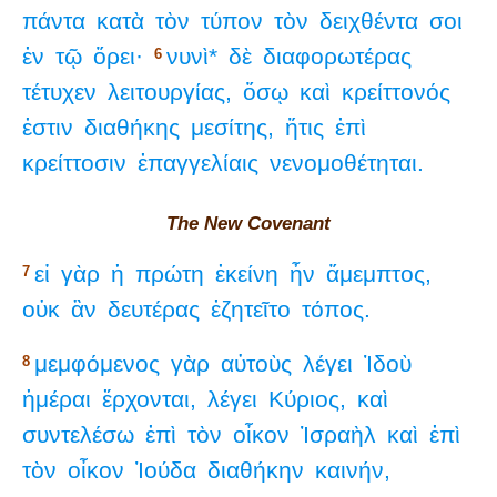
πάντα
κατὰ
τὸν
τύπον
τὸν
δειχθέντα
σοι
ἐν
τῷ
ὄρει·
νυνὶ*
δὲ
διαφορωτέρας
6
τέτυχεν
λειτουργίας,
ὅσῳ
καὶ
κρείττονός
ἐστιν
διαθήκης
μεσίτης,
ἥτις
ἐπὶ
κρείττοσιν
ἐπαγγελίαις
νενομοθέτηται.
The New Covenant
εἰ
γὰρ
ἡ
πρώτη
ἐκείνη
ἦν
ἄμεμπτος,
7
οὐκ
ἂν
δευτέρας
ἐζητεῖτο
τόπος.
μεμφόμενος
γὰρ
αὐτοὺς
λέγει
Ἰδοὺ
8
ἡμέραι
ἔρχονται,
λέγει
Κύριος,
καὶ
συντελέσω
ἐπὶ
τὸν
οἶκον
Ἰσραὴλ
καὶ
ἐπὶ
τὸν
οἶκον
Ἰούδα
διαθήκην
καινήν,