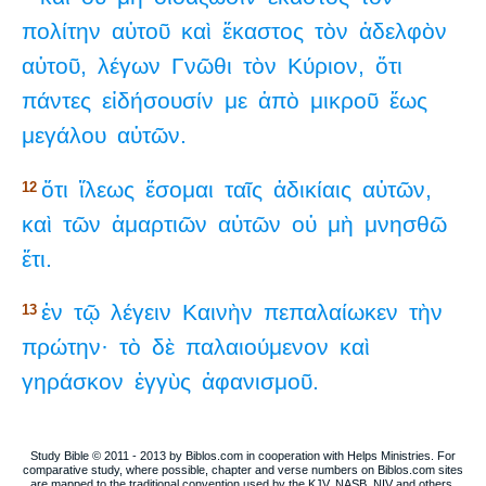
πολίτην
αὐτοῦ
καὶ
ἕκαστος
τὸν
ἀδελφὸν
αὐτοῦ,
λέγων
Γνῶθι
τὸν
Κύριον,
ὅτι
πάντες
εἰδήσουσίν
με
ἀπὸ
μικροῦ
ἕως
μεγάλου
αὐτῶν.
ὅτι
ἵλεως
ἔσομαι
ταῖς
ἀδικίαις
αὐτῶν,
12
καὶ
τῶν
ἁμαρτιῶν
αὐτῶν
οὐ
μὴ
μνησθῶ
ἔτι.
ἐν
τῷ
λέγειν
Καινὴν
πεπαλαίωκεν
τὴν
13
πρώτην·
τὸ
δὲ
παλαιούμενον
καὶ
γηράσκον
ἐγγὺς
ἀφανισμοῦ.
Study Bible © 2011 - 2013 by Biblos.com in cooperation with Helps Ministries. For
comparative study, where possible, chapter and verse numbers on Biblos.com sites
are mapped to the traditional convention used by the KJV, NASB, NIV and others.