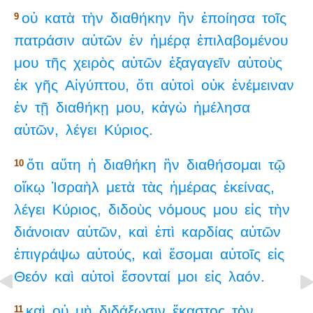
οὐ
κατὰ
τὴν
διαθήκην
ἣν
ἐποίησα
τοῖς
9
πατράσιν
αὐτῶν
ἐν
ἡμέρᾳ
ἐπιλαβομένου
μου
τῆς
χειρὸς
αὐτῶν
ἐξαγαγεῖν
αὐτοὺς
ἐκ
γῆς
Αἰγύπτου,
ὅτι
αὐτοὶ
οὐκ
ἐνέμειναν
ἐν
τῇ
διαθήκῃ
μου,
κἀγὼ
ἠμέλησα
αὐτῶν,
λέγει
Κύριος.
ὅτι
αὕτη
ἡ
διαθήκη
ἣν
διαθήσομαι
τῷ
10
οἴκῳ
Ἰσραὴλ
μετὰ
τὰς
ἡμέρας
ἐκείνας,
λέγει
Κύριος,
διδοὺς
νόμους
μου
εἰς
τὴν
διάνοιαν
αὐτῶν,
καὶ
ἐπὶ
καρδίας
αὐτῶν
ἐπιγράψω
αὐτούς,
καὶ
ἔσομαι
αὐτοῖς
εἰς
Θεόν
καὶ
αὐτοὶ
ἔσονταί
μοι
εἰς
λαόν.
καὶ
οὐ
μὴ
διδάξωσιν
ἕκαστος
τὸν
11