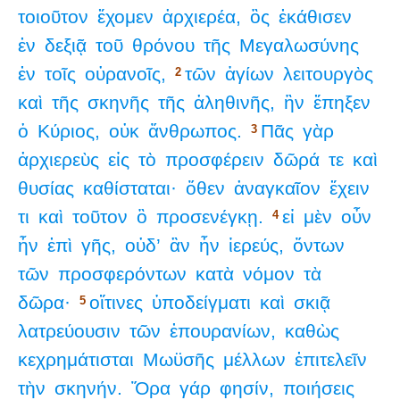
τοιοῦτον
ἔχομεν
ἀρχιερέα,
ὃς
ἐκάθισεν
ἐν
δεξιᾷ
τοῦ
θρόνου
τῆς
Μεγαλωσύνης
ἐν
τοῖς
οὐρανοῖς,
τῶν
ἁγίων
λειτουργὸς
2
καὶ
τῆς
σκηνῆς
τῆς
ἀληθινῆς,
ἣν
ἔπηξεν
ὁ
Κύριος,
οὐκ
ἄνθρωπος.
Πᾶς
γὰρ
3
ἀρχιερεὺς
εἰς
τὸ
προσφέρειν
δῶρά
τε
καὶ
θυσίας
καθίσταται·
ὅθεν
ἀναγκαῖον
ἔχειν
τι
καὶ
τοῦτον
ὃ
προσενέγκῃ.
εἰ
μὲν
οὖν
4
ἦν
ἐπὶ
γῆς,
οὐδ’
ἂν
ἦν
ἱερεύς,
ὄντων
τῶν
προσφερόντων
κατὰ
νόμον
τὰ
δῶρα·
οἵτινες
ὑποδείγματι
καὶ
σκιᾷ
5
λατρεύουσιν
τῶν
ἐπουρανίων,
καθὼς
κεχρημάτισται
Μωϋσῆς
μέλλων
ἐπιτελεῖν
τὴν
σκηνήν.
Ὅρα
γάρ
φησίν,
ποιήσεις