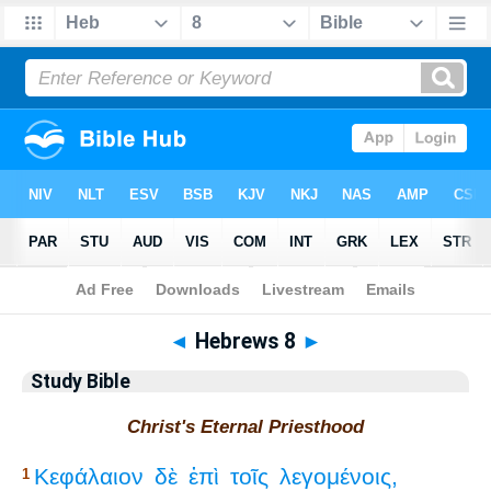
Bible
>
Study Bible
> Hebrews 8
◄
Hebrews 8
►
Study Bible
Christ's Eternal Priesthood
Κεφάλαιον
δὲ
ἐπὶ
τοῖς
λεγομένοις,
1