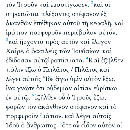
τὸν Ἰησοῦν καὶ ἐμαστίγωσεν.
καὶ οἱ
2
στρατιῶται πλέξαντες στέφανον ἐξ
ἀκανθῶν ἐπέθηκαν αὐτοῦ τῇ κεφαλῇ, καὶ
ἱμάτιον πορφυροῦν περιέβαλον αὐτόν,
καὶ ἤρχοντο πρὸς αὐτὸν καὶ ἔλεγον
3
Χαῖρε, ὁ βασιλεὺς τῶν Ἰουδαίων· καὶ
ἐδίδοσαν αὐτῷ ῥαπίσματα.
Καὶ ἐξῆλθεν
4
πάλιν ἔξω ὁ Πειλᾶτος / Πιλᾶτος καὶ
λέγει αὐτοῖς Ἴδε ἄγω ὑμῖν αὐτὸν ἔξω,
ἵνα γνῶτε ὅτι οὐδεμίαν αἰτίαν εὑρίσκω
ἐν αὐτῷ.
ἐξῆλθεν οὖν ὁ Ἰησοῦς ἔξω,
5
φορῶν τὸν ἀκάνθινον στέφανον καὶ τὸ
πορφυροῦν ἱμάτιον. καὶ λέγει αὐτοῖς
Ἰδοὺ ὁ ἄνθρωπος.
ὅτε οὖν εἶδον αὐτὸν οἱ
6