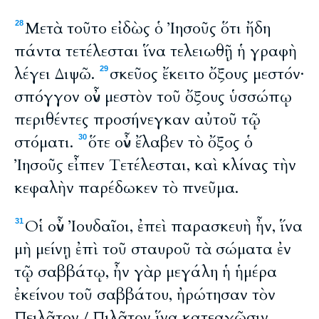
Μετὰ τοῦτο εἰδὼς ὁ Ἰησοῦς ὅτι ἤδη
28
πάντα τετέλεσται ἵνα τελειωθῇ ἡ γραφὴ
λέγει Διψῶ.
σκεῦος ἔκειτο ὄξους μεστόν·
29
σπόγγον οὖν μεστὸν τοῦ ὄξους ὑσσώπῳ
περιθέντες προσήνεγκαν αὐτοῦ τῷ
στόματι.
ὅτε οὖν ἔλαβεν τὸ ὄξος ὁ
30
Ἰησοῦς εἶπεν Τετέλεσται, καὶ κλίνας τὴν
κεφαλὴν παρέδωκεν τὸ πνεῦμα.
Οἱ οὖν Ἰουδαῖοι, ἐπεὶ παρασκευὴ ἦν, ἵνα
31
μὴ μείνῃ ἐπὶ τοῦ σταυροῦ τὰ σώματα ἐν
τῷ σαββάτῳ, ἦν γὰρ μεγάλη ἡ ἡμέρα
ἐκείνου τοῦ σαββάτου, ἠρώτησαν τὸν
Πειλᾶτον / Πιλᾶτον ἵνα κατεαγῶσιν