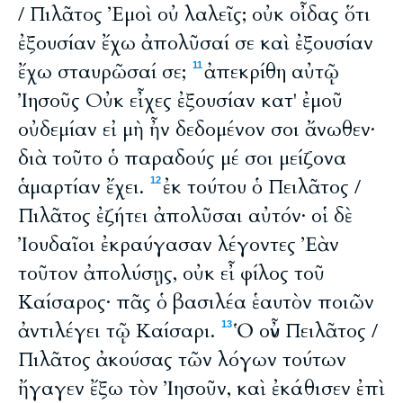
/ Πιλᾶτος Ἐμοὶ οὐ λαλεῖς; οὐκ οἶδας ὅτι
ἐξουσίαν ἔχω ἀπολῦσαί σε καὶ ἐξουσίαν
ἔχω σταυρῶσαί σε;
ἀπεκρίθη αὐτῷ
11
Ἰησοῦς Οὐκ εἶχες ἐξουσίαν κατ' ἐμοῦ
οὐδεμίαν εἰ μὴ ἦν δεδομένον σοι ἄνωθεν·
διὰ τοῦτο ὁ παραδούς μέ σοι μείζονα
ἁμαρτίαν ἔχει.
ἐκ τούτου ὁ Πειλᾶτος /
12
Πιλᾶτος ἐζήτει ἀπολῦσαι αὐτόν· οἱ δὲ
Ἰουδαῖοι ἐκραύγασαν λέγοντες Ἐὰν
τοῦτον ἀπολύσῃς, οὐκ εἶ φίλος τοῦ
Καίσαρος· πᾶς ὁ βασιλέα ἑαυτὸν ποιῶν
ἀντιλέγει τῷ Καίσαρι.
Ὁ οὖν Πειλᾶτος /
13
Πιλᾶτος ἀκούσας τῶν λόγων τούτων
ἤγαγεν ἔξω τὸν Ἰησοῦν, καὶ ἐκάθισεν ἐπὶ