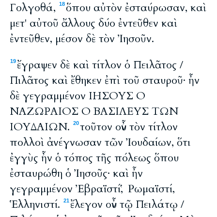
Γολγοθά,
ὅπου αὐτὸν ἐσταύρωσαν, καὶ
18
μετ' αὐτοῦ ἄλλους δύο ἐντεῦθεν καὶ
ἐντεῦθεν, μέσον δὲ τὸν Ἰησοῦν.
ἔγραψεν δὲ καὶ τίτλον ὁ Πειλᾶτος /
19
Πιλᾶτος καὶ ἔθηκεν ἐπὶ τοῦ σταυροῦ· ἦν
δὲ γεγραμμένον ΙΗΣΟΥΣ Ο
ΝΑΖΩΡΑΙΟΣ Ο ΒΑΣΙΛΕΥΣ ΤΩΝ
ΙΟΥΔΑΙΩΝ.
τοῦτον οὖν τὸν τίτλον
20
πολλοὶ ἀνέγνωσαν τῶν Ἰουδαίων, ὅτι
ἐγγὺς ἦν ὁ τόπος τῆς πόλεως ὅπου
ἐσταυρώθη ὁ Ἰησοῦς· καὶ ἦν
γεγραμμένον Ἐβραϊστί, Ῥωμαϊστί,
Ἑλληνιστί.
ἔλεγον οὖν τῷ Πειλάτῳ /
21