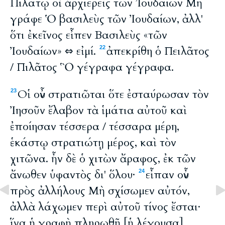
Πιλάτῳ οἱ ἀρχιερεῖς τῶν Ἰουδαίων Μὴ
γράφε Ὁ βασιλεὺς τῶν Ἰουδαίων, ἀλλ'
ὅτι ἐκεῖνος εἶπεν Βασιλεὺς «τῶν
Ἰουδαίων» ⇔ εἰμί.
ἀπεκρίθη ὁ Πειλᾶτος
22
/ Πιλᾶτος Ὃ γέγραφα γέγραφα.
Οἱ οὖν στρατιῶται ὅτε ἐσταύρωσαν τὸν
23
Ἰησοῦν ἔλαβον τὰ ἱμάτια αὐτοῦ καὶ
ἐποίησαν τέσσερα / τέσσαρα μέρη,
ἑκάστῳ στρατιώτῃ μέρος, καὶ τὸν
χιτῶνα. ἦν δὲ ὁ χιτὼν ἄραφος, ἐκ τῶν
ἄνωθεν ὑφαντὸς δι' ὅλου·
εἶπαν οὖν
24
πρὸς ἀλλήλους Μὴ σχίσωμεν αὐτόν,
ἀλλὰ λάχωμεν περὶ αὐτοῦ τίνος ἔσται·
ἵνα ἡ γραφὴ πληρωθῇ [ἡ λέγουσα]