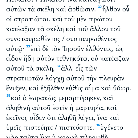
αὐτῶν τὰ σκέλη καὶ ἀρθῶσιν.
ἦλθον οὖν
32
οἱ στρατιῶται, καὶ τοῦ μὲν πρώτου
κατέαξαν τὰ σκέλη καὶ τοῦ ἄλλου τοῦ
συνσταυρωθέντος / συσταυρωθέντος
αὐτῷ·
ἐπὶ δὲ τὸν Ἰησοῦν ἐλθόντες, ὡς
33
εἶδον ἤδη αὐτὸν τεθνηκότα, οὐ κατέαξαν
αὐτοῦ τὰ σκέλη,
ἀλλ' εἷς τῶν
34
στρατιωτῶν λόγχῃ αὐτοῦ τὴν πλευρὰν
ἔνυξεν, καὶ ἐξῆλθεν εὐθὺς αἷμα καὶ ὕδωρ.
καὶ ὁ ἑωρακὼς μεμαρτύρηκεν, καὶ
35
ἀληθινὴ αὐτοῦ ἐστὶν ἡ μαρτυρία, καὶ
ἐκεῖνος οἶδεν ὅτι ἀληθῆ λέγει, ἵνα καὶ
ὑμεῖς πιστεύητε / πιστεύσητε.
ἐγένετο
36
γὰρ ταῦτα ἵνα ἡ γραφὴ πληρωθῇ