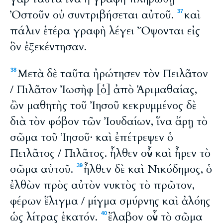
Ὀστοῦν οὐ συντριβήσεται αὐτοῦ.
καὶ
37
πάλιν ἑτέρα γραφὴ λέγει Ὄψονται εἰς
ὃν ἐξεκέντησαν.
Μετὰ δὲ ταῦτα ἠρώτησεν τὸν Πειλᾶτον
38
/ Πιλᾶτον Ἰωσὴφ [ὁ] ἀπὸ Ἁριμαθαίας,
ὢν μαθητὴς τοῦ Ἰησοῦ κεκρυμμένος δὲ
διὰ τὸν φόβον τῶν Ἰουδαίων, ἵνα ἄρῃ τὸ
σῶμα τοῦ Ἰησοῦ· καὶ ἐπέτρεψεν ὁ
Πειλᾶτος / Πιλᾶτος. ἦλθεν οὖν καὶ ἦρεν τὸ
σῶμα αὐτοῦ.
ἦλθεν δὲ καὶ Νικόδημος, ὁ
39
ἐλθὼν πρὸς αὐτὸν νυκτὸς τὸ πρῶτον,
φέρων ἕλιγμα / μίγμα σμύρνης καὶ ἀλόης
ὡς λίτρας ἑκατόν.
ἔλαβον οὖν τὸ σῶμα
40