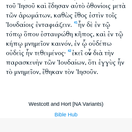
τοῦ Ἰησοῦ καὶ ἔδησαν αὐτὸ ὀθονίοις μετὰ
τῶν ἀρωμάτων, καθὼς ἔθος ἐστὶν τοῖς
Ἰουδαίοις ἐνταφιάζειν.
ἦν δὲ ἐν τῷ
41
τόπῳ ὅπου ἐσταυρώθη κῆπος, καὶ ἐν τῷ
κήπῳ μνημεῖον καινόν, ἐν ᾧ οὐδέπω
οὐδεὶς ἦν τεθειμένος·
ἐκεῖ οὖν διὰ τὴν
42
παρασκευὴν τῶν Ἰουδαίων, ὅτι ἐγγὺς ἦν
τὸ μνημεῖον, ἔθηκαν τὸν Ἰησοῦν.
Westcott and Hort [NA Variants)
Bible Hub