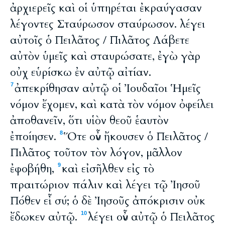
ἀρχιερεῖς καὶ οἱ ὑπηρέται ἐκραύγασαν
λέγοντες Σταύρωσον σταύρωσον. λέγει
αὐτοῖς ὁ Πειλᾶτος / Πιλᾶτος Λάβετε
αὐτὸν ὑμεῖς καὶ σταυρώσατε, ἐγὼ γὰρ
οὐχ εὑρίσκω ἐν αὐτῷ αἰτίαν.
ἀπεκρίθησαν αὐτῷ οἱ Ἰουδαῖοι Ἡμεῖς
7
νόμον ἔχομεν, καὶ κατὰ τὸν νόμον ὀφείλει
ἀποθανεῖν, ὅτι υἱὸν θεοῦ ἑαυτὸν
ἐποίησεν.
Ὅτε οὖν ἤκουσεν ὁ Πειλᾶτος /
8
Πιλᾶτος τοῦτον τὸν λόγον, μᾶλλον
ἐφοβήθη,
καὶ εἰσῆλθεν εἰς τὸ
9
πραιτώριον πάλιν καὶ λέγει τῷ Ἰησοῦ
Πόθεν εἶ σύ; ὁ δὲ Ἰησοῦς ἀπόκρισιν οὐκ
ἔδωκεν αὐτῷ.
λέγει οὖν αὐτῷ ὁ Πειλᾶτος
10