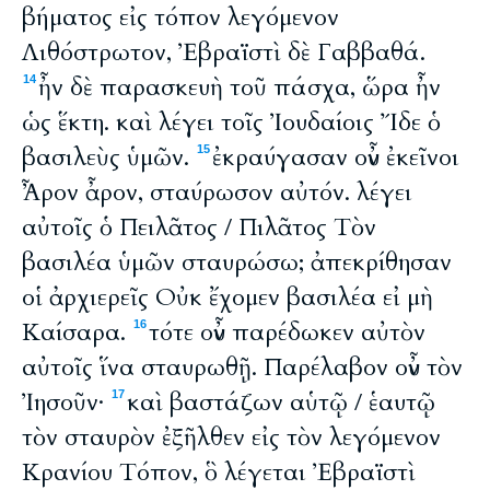
βήματος εἰς τόπον λεγόμενον
Λιθόστρωτον, Ἐβραϊστὶ δὲ Γαββαθά.
ἦν δὲ παρασκευὴ τοῦ πάσχα, ὥρα ἦν
14
ὡς ἕκτη. καὶ λέγει τοῖς Ἰουδαίοις Ἴδε ὁ
βασιλεὺς ὑμῶν.
ἐκραύγασαν οὖν ἐκεῖνοι
15
Ἆρον ἆρον, σταύρωσον αὐτόν. λέγει
αὐτοῖς ὁ Πειλᾶτος / Πιλᾶτος Τὸν
βασιλέα ὑμῶν σταυρώσω; ἀπεκρίθησαν
οἱ ἀρχιερεῖς Οὐκ ἔχομεν βασιλέα εἰ μὴ
Καίσαρα.
τότε οὖν παρέδωκεν αὐτὸν
16
αὐτοῖς ἵνα σταυρωθῇ. Παρέλαβον οὖν τὸν
Ἰησοῦν·
καὶ βαστάζων αὑτῷ / ἑαυτῷ
17
τὸν σταυρὸν ἐξῆλθεν εἰς τὸν λεγόμενον
Κρανίου Τόπον, ὃ λέγεται Ἐβραϊστὶ