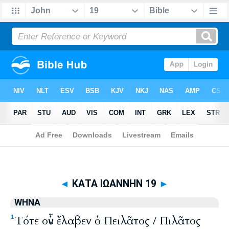
Biblia
>
WHNA
> ΚΑΤΑ ΙΩΑΝΝΗΝ 19
◄
ΚΑΤΑ ΙΩΑΝΝΗΝ 19
►
WHNA
Τότε οὖν ἔλαβεν ὁ Πειλᾶτος / Πιλᾶτος
1