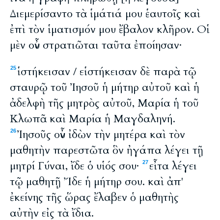
Διεμερίσαντο τὰ ἱμάτιά μου ἑαυτοῖς καὶ
ἐπὶ τὸν ἱματισμόν μου ἔβαλον κλῆρον. Οἱ
μὲν οὖν στρατιῶται ταῦτα ἐποίησαν·
ἱστήκεισαν / εἱστήκεισαν δὲ παρὰ τῷ
25
σταυρῷ τοῦ Ἰησοῦ ἡ μήτηρ αὐτοῦ καὶ ἡ
ἀδελφὴ τῆς μητρὸς αὐτοῦ, Μαρία ἡ τοῦ
Κλωπᾶ καὶ Μαρία ἡ Μαγδαληνή.
Ἰησοῦς οὖν ἰδὼν τὴν μητέρα καὶ τὸν
26
μαθητὴν παρεστῶτα ὃν ἠγάπα λέγει τῇ
μητρί Γύναι, ἴδε ὁ υἱός σου·
εἶτα λέγει
27
τῷ μαθητῇ Ἴδε ἡ μήτηρ σου. καὶ ἀπ'
ἐκείνης τῆς ὥρας ἔλαβεν ὁ μαθητὴς
αὐτὴν εἰς τὰ ἴδια.