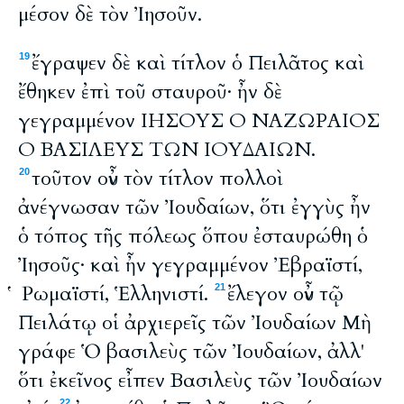
μέσον δὲ τὸν Ἰησοῦν.
ἔγραψεν δὲ καὶ τίτλον ὁ Πειλᾶτος καὶ
19
ἔθηκεν ἐπὶ τοῦ σταυροῦ· ἦν δὲ
γεγραμμένον ΙΗΣΟΥΣ Ο ΝΑΖΩΡΑΙΟΣ
Ο ΒΑΣΙΛΕΥΣ ΤΩΝ ΙΟΥΔΑΙΩΝ.
τοῦτον οὖν τὸν τίτλον πολλοὶ
20
ἀνέγνωσαν τῶν Ἰουδαίων, ὅτι ἐγγὺς ἦν
ὁ τόπος τῆς πόλεως ὅπου ἐσταυρώθη ὁ
Ἰησοῦς· καὶ ἦν γεγραμμένον Ἐβραϊστί,
Ῥωμαϊστί, Ἑλληνιστί.
ἔλεγον οὖν τῷ
21
Πειλάτῳ οἱ ἀρχιερεῖς τῶν Ἰουδαίων Μὴ
γράφε Ὁ βασιλεὺς τῶν Ἰουδαίων, ἀλλ'
ὅτι ἐκεῖνος εἶπεν Βασιλεὺς τῶν Ἰουδαίων
22