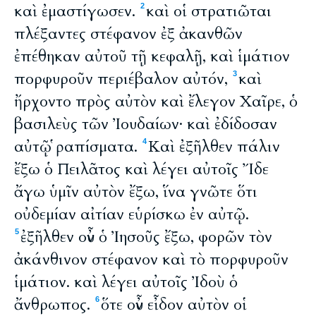
καὶ ἐμαστίγωσεν.
καὶ οἱ στρατιῶται
2
πλέξαντες στέφανον ἐξ ἀκανθῶν
ἐπέθηκαν αὐτοῦ τῇ κεφαλῇ, καὶ ἱμάτιον
πορφυροῦν περιέβαλον αὐτόν,
καὶ
3
ἤρχοντο πρὸς αὐτὸν καὶ ἔλεγον Χαῖρε, ὁ
βασιλεὺς τῶν Ἰουδαίων· καὶ ἐδίδοσαν
αὐτῷ ῥαπίσματα.
Καὶ ἐξῆλθεν πάλιν
4
ἔξω ὁ Πειλᾶτος καὶ λέγει αὐτοῖς Ἴδε
ἄγω ὑμῖν αὐτὸν ἔξω, ἵνα γνῶτε ὅτι
οὐδεμίαν αἰτίαν εὑρίσκω ἐν αὐτῷ.
ἐξῆλθεν οὖν ὁ Ἰησοῦς ἔξω, φορῶν τὸν
5
ἀκάνθινον στέφανον καὶ τὸ πορφυροῦν
ἱμάτιον. καὶ λέγει αὐτοῖς Ἰδοὺ ὁ
ἄνθρωπος.
ὅτε οὖν εἶδον αὐτὸν οἱ
6