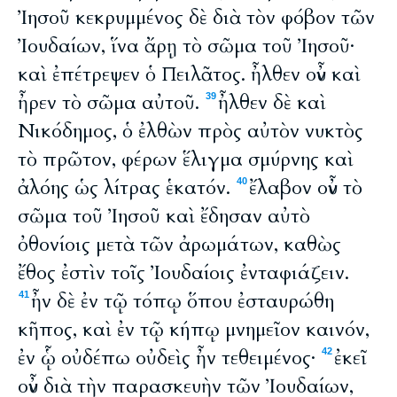
Ἰησοῦ κεκρυμμένος δὲ διὰ τὸν φόβον τῶν
Ἰουδαίων, ἵνα ἄρῃ τὸ σῶμα τοῦ Ἰησοῦ·
καὶ ἐπέτρεψεν ὁ Πειλᾶτος. ἦλθεν οὖν καὶ
ἦρεν τὸ σῶμα αὐτοῦ.
ἦλθεν δὲ καὶ
39
Νικόδημος, ὁ ἐλθὼν πρὸς αὐτὸν νυκτὸς
τὸ πρῶτον, φέρων ἕλιγμα σμύρνης καὶ
ἀλόης ὡς λίτρας ἑκατόν.
ἔλαβον οὖν τὸ
40
σῶμα τοῦ Ἰησοῦ καὶ ἔδησαν αὐτὸ
ὀθονίοις μετὰ τῶν ἀρωμάτων, καθὼς
ἔθος ἐστὶν τοῖς Ἰουδαίοις ἐνταφιάζειν.
ἦν δὲ ἐν τῷ τόπῳ ὅπου ἐσταυρώθη
41
κῆπος, καὶ ἐν τῷ κήπῳ μνημεῖον καινόν,
ἐν ᾧ οὐδέπω οὐδεὶς ἦν τεθειμένος·
ἐκεῖ
42
οὖν διὰ τὴν παρασκευὴν τῶν Ἰουδαίων,