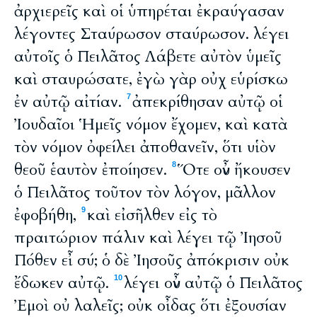
ἀρχιερεῖς καὶ οἱ ὑπηρέται ἐκραύγασαν
λέγοντες Σταύρωσον σταύρωσον. λέγει
αὐτοῖς ὁ Πειλᾶτος Λάβετε αὐτὸν ὑμεῖς
καὶ σταυρώσατε, ἐγὼ γὰρ οὐχ εὑρίσκω
ἐν αὐτῷ αἰτίαν.
ἀπεκρίθησαν αὐτῷ οἱ
7
Ἰουδαῖοι Ἡμεῖς νόμον ἔχομεν, καὶ κατὰ
τὸν νόμον ὀφείλει ἀποθανεῖν, ὅτι υἱὸν
θεοῦ ἑαυτὸν ἐποίησεν.
Ὅτε οὖν ἤκουσεν
8
ὁ Πειλᾶτος τοῦτον τὸν λόγον, μᾶλλον
ἐφοβήθη,
καὶ εἰσῆλθεν εἰς τὸ
9
πραιτώριον πάλιν καὶ λέγει τῷ Ἰησοῦ
Πόθεν εἶ σύ; ὁ δὲ Ἰησοῦς ἀπόκρισιν οὐκ
ἔδωκεν αὐτῷ.
λέγει οὖν αὐτῷ ὁ Πειλᾶτος
10
Ἐμοὶ οὐ λαλεῖς; οὐκ οἶδας ὅτι ἐξουσίαν