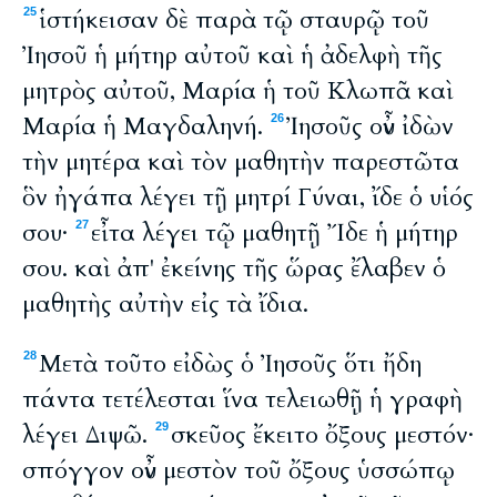
ἱστήκεισαν δὲ παρὰ τῷ σταυρῷ τοῦ
25
Ἰησοῦ ἡ μήτηρ αὐτοῦ καὶ ἡ ἀδελφὴ τῆς
μητρὸς αὐτοῦ, Μαρία ἡ τοῦ Κλωπᾶ καὶ
Μαρία ἡ Μαγδαληνή.
Ἰησοῦς οὖν ἰδὼν
26
τὴν μητέρα καὶ τὸν μαθητὴν παρεστῶτα
ὃν ἠγάπα λέγει τῇ μητρί Γύναι, ἴδε ὁ υἱός
σου·
εἶτα λέγει τῷ μαθητῇ Ἴδε ἡ μήτηρ
27
σου. καὶ ἀπ' ἐκείνης τῆς ὥρας ἔλαβεν ὁ
μαθητὴς αὐτὴν εἰς τὰ ἴδια.
Μετὰ τοῦτο εἰδὼς ὁ Ἰησοῦς ὅτι ἤδη
28
πάντα τετέλεσται ἵνα τελειωθῇ ἡ γραφὴ
λέγει Διψῶ.
σκεῦος ἔκειτο ὄξους μεστόν·
29
σπόγγον οὖν μεστὸν τοῦ ὄξους ὑσσώπῳ