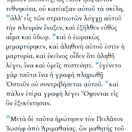
τεθνηκότα, οὐ κατέαξαν αὐτοῦ τὰ σκέλη,
ἀλλ' εἷς τῶν στρατιωτῶν λόγχῃ αὐτοῦ
34
τὴν πλευρὰν ἔνυξεν, καὶ ἐξῆλθεν εὐθὺς
αἷμα καὶ ὕδωρ.
καὶ ὁ ἑωρακὼς
35
μεμαρτύρηκεν, καὶ ἀληθινὴ αὐτοῦ ἐστὶν ἡ
μαρτυρία, καὶ ἐκεῖνος οἶδεν ὅτι ἀληθῆ
λέγει, ἵνα καὶ ὑμεῖς πιστεύητε.
ἐγένετο
36
γὰρ ταῦτα ἵνα ἡ γραφὴ πληρωθῇ
Ὀστοῦν οὐ συντριβήσεται αὐτοῦ.
καὶ
37
πάλιν ἑτέρα γραφὴ λέγει Ὄψονται εἰς
ὃν ἐξεκέντησαν.
Μετὰ δὲ ταῦτα ἠρώτησεν τὸν Πειλᾶτον
38
Ἰωσὴφ ἀπὸ Ἁριμαθαίας, ὢν μαθητὴς τοῦ