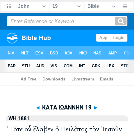
Biblia
>
WH 1881
> ΚΑΤΑ ΙΩΑΝΝΗΝ 19
◄
ΚΑΤΑ ΙΩΑΝΝΗΝ 19
►
WH 1881
Τότε οὖν ἔλαβεν ὁ Πειλᾶτος τὸν Ἰησοῦν
1