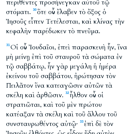
περιθέντες προσήνεγκαν αὐτοῦ τῷ
στόματι.
ὅτε οὖν ἔλαβεν τὸ ὄξος ὁ
30
Ἰησοῦς εἶπεν Τετέλεσται, καὶ κλίνας τὴν
κεφαλὴν παρέδωκεν τὸ πνεῦμα.
Οἱ οὖν Ἰουδαῖοι, ἐπεὶ παρασκευὴ ἦν, ἵνα
31
μὴ μείνῃ ἐπὶ τοῦ σταυροῦ τὰ σώματα ἐν
τῷ σαββάτῳ, ἦν γὰρ μεγάλη ἡ ἡμέρα
ἐκείνου τοῦ σαββάτου, ἠρώτησαν τὸν
Πειλᾶτον ἵνα κατεαγῶσιν αὐτῶν τὰ
σκέλη καὶ ἀρθῶσιν.
ἦλθον οὖν οἱ
32
στρατιῶται, καὶ τοῦ μὲν πρώτου
κατέαξαν τὰ σκέλη καὶ τοῦ ἄλλου τοῦ
συνσταυρωθέντος αὐτῷ·
ἐπὶ δὲ τὸν
33
Ἰησοῦν ἐλθόντες, ὡς εἶδον ἤδη αὐτὸν