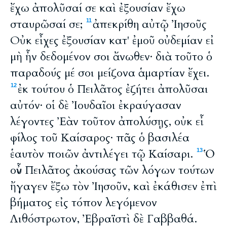
ἔχω ἀπολῦσαί σε καὶ ἐξουσίαν ἔχω
σταυρῶσαί σε;
ἀπεκρίθη αὐτῷ Ἰησοῦς
11
Οὐκ εἶχες ἐξουσίαν κατ' ἐμοῦ οὐδεμίαν εἰ
μὴ ἦν δεδομένον σοι ἄνωθεν· διὰ τοῦτο ὁ
παραδούς μέ σοι μείζονα ἁμαρτίαν ἔχει.
ἐκ τούτου ὁ Πειλᾶτος ἐζήτει ἀπολῦσαι
12
αὐτόν· οἱ δὲ Ἰουδαῖοι ἐκραύγασαν
λέγοντες Ἐὰν τοῦτον ἀπολύσῃς, οὐκ εἶ
φίλος τοῦ Καίσαρος· πᾶς ὁ βασιλέα
ἑαυτὸν ποιῶν ἀντιλέγει τῷ Καίσαρι.
Ὁ
13
οὖν Πειλᾶτος ἀκούσας τῶν λόγων τούτων
ἤγαγεν ἔξω τὸν Ἰησοῦν, καὶ ἐκάθισεν ἐπὶ
βήματος εἰς τόπον λεγόμενον
Λιθόστρωτον, Ἐβραϊστὶ δὲ Γαββαθά.