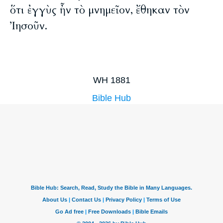
ὅτι ἐγγὺς ἦν τὸ μνημεῖον, ἔθηκαν τὸν
Ἰησοῦν.
WH 1881
Bible Hub