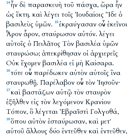
ἦν δὲ παρασκευὴ τοῦ πάσχα, ὥρα ἦν
14
ὡς ἕκτη. καὶ λέγει τοῖς Ἰουδαίοις Ἴδε ὁ
βασιλεὺς ὑμῶν.
ἐκραύγασαν οὖν ἐκεῖνοι
15
Ἆρον ἆρον, σταύρωσον αὐτόν. λέγει
αὐτοῖς ὁ Πειλᾶτος Τὸν βασιλέα ὑμῶν
σταυρώσω; ἀπεκρίθησαν οἱ ἀρχιερεῖς
Οὐκ ἔχομεν βασιλέα εἰ μὴ Καίσαρα.
τότε οὖν παρέδωκεν αὐτὸν αὐτοῖς ἵνα
16
σταυρωθῇ. Παρέλαβον οὖν τὸν Ἰησοῦν·
καὶ βαστάζων αὑτῷ τὸν σταυρὸν
17
ἐξῆλθεν εἰς τὸν λεγόμενον Κρανίου
Τόπον, ὃ λέγεται Ἐβραϊστὶ Γολγοθά,
ὅπου αὐτὸν ἐσταύρωσαν, καὶ μετ'
18
αὐτοῦ ἄλλους δύο ἐντεῦθεν καὶ ἐντεῦθεν,