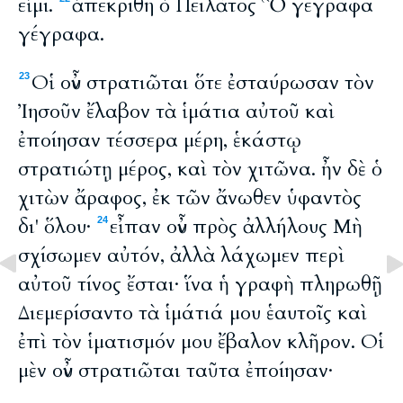
εἰμί.
ἀπεκρίθη ὁ Πειλᾶτος Ὃ γέγραφα
γέγραφα.
Οἱ οὖν στρατιῶται ὅτε ἐσταύρωσαν τὸν
23
Ἰησοῦν ἔλαβον τὰ ἱμάτια αὐτοῦ καὶ
ἐποίησαν τέσσερα μέρη, ἑκάστῳ
στρατιώτῃ μέρος, καὶ τὸν χιτῶνα. ἦν δὲ ὁ
χιτὼν ἄραφος, ἐκ τῶν ἄνωθεν ὑφαντὸς
δι' ὅλου·
εἶπαν οὖν πρὸς ἀλλήλους Μὴ
24
σχίσωμεν αὐτόν, ἀλλὰ λάχωμεν περὶ
αὐτοῦ τίνος ἔσται· ἵνα ἡ γραφὴ πληρωθῇ
Διεμερίσαντο τὰ ἱμάτιά μου ἑαυτοῖς καὶ
ἐπὶ τὸν ἱματισμόν μου ἔβαλον κλῆρον. Οἱ
μὲν οὖν στρατιῶται ταῦτα ἐποίησαν·