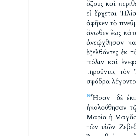
ὄξους καὶ περι
εἰ ἔρχεται Ἠλ
ἀφῆκεν τὸ πνε
ἄνωθεν ἕως κάτω
ἀνεῴχθησαν κα
ἐξελθόντες ἐκ τ
πόλιν καὶ ἐνε
τηροῦντες τὸν 
σφόδρα λέγοντες
Ἦσαν δὲ ἐκε
55
ἠκολούθησαν τ
Μαρία ἡ Μαγδαλ
τῶν υἱῶν Ζεβε