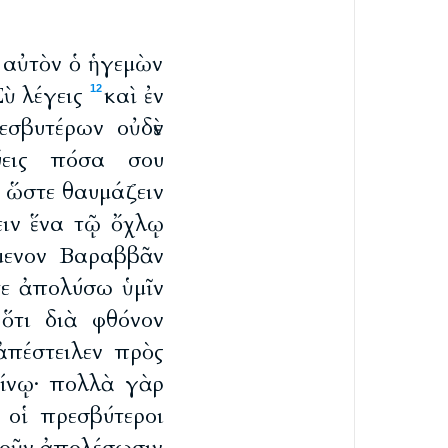
ν αὐτὸν ὁ ἡγεμὼν
Σὺ λέγεις
καὶ ἐν
12
σβυτέρων οὐδὲν
ύεις πόσα σου
α ὥστε θαυμάζειν
ειν ἕνα τῷ ὄχλῳ
όμενον Βαραββᾶν
τε ἀπολύσω ὑμῖν
ὅτι διὰ φθόνον
ἀπέστειλεν πρὸς
είνῳ· πολλὰ γὰρ
ὶ οἱ πρεσβύτεροι