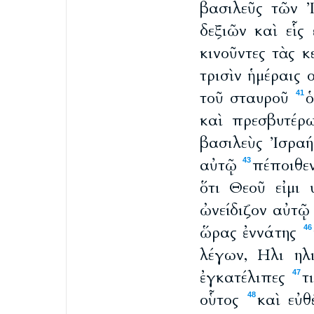
βασιλεῦς τῶν 
δεξιῶν καὶ εἷ
κινοῦντες τὰς 
τρισὶν ἡμέραις 
τοῦ σταυροῦ
ὁ
41
καὶ πρεσβυτέρ
βασιλεὺς Ἰσρα
αὐτῷ
πέποιθεν
43
ὅτι Θεοῦ εἰμι
ὠνείδιζον αὐτ
ὥρας ἐννάτης
46
λέγων, Ηλι ηλ
ἐγκατέλιπες
τ
47
οὗτος
καὶ εὐ
48