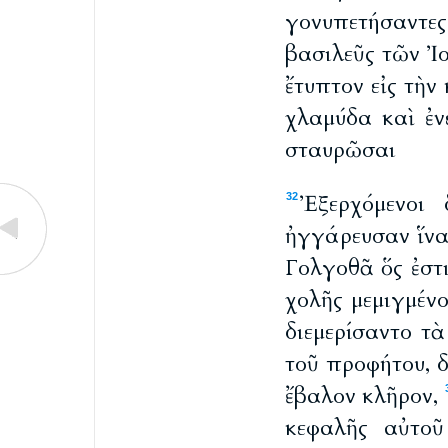
γονυπετήσαντε
βασιλεῦς τῶν Ἰ
ἔτυπτον εἰς τὴ
χλαμύδα καὶ ἐν
σταυρῶσαι
Ἐξερχόμενοι
32
ἠγγάρευσαν ἵνα
Γολγοθᾶ ὅς ἐστ
χολῆς μεμιγμένο
διεμερίσαντο τ
τοῦ προφήτου, δ
ἔβαλον κλῆρον,
κεφαλῆς αὐτοῦ