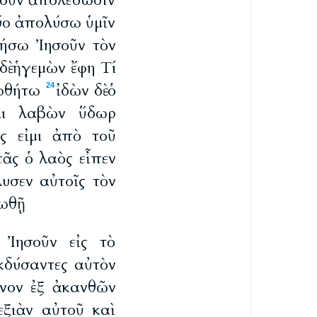
ησοῦν ἀπολέσωσιν
δύο ἀπολύσω ὑμῖν
ιήσω Ἰησοῦν τὸν
δὲ ἡγεμὼν ἔφη Τί
ρωθήτω
ἰδὼν δὲ ὁ
24
ται λαβὼν ὕδωρ
ς εἰμι ἀπὸ τοῦ
πᾶς ὁ λαὸς εἶπεν
λυσεν αὐτοῖς τὸν
ρωθῇ
 Ἰησοῦν εἰς τὸ
κδύσαντες αὐτὸν
ανον ἐξ ἀκανθῶν
εξιὰν αὐτοῦ καὶ