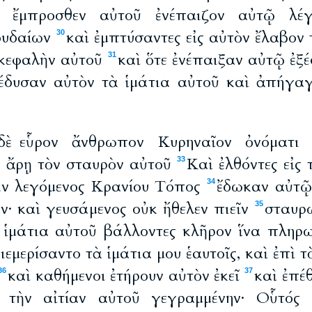
ς ἔμπροσθεν αὐτοῦ ἐνέπαιζον αὐτῷ λέ
ουδαίων
καὶ ἐμπτύσαντες εἰς αὐτὸν ἔλαβον
30
ν κεφαλὴν αὐτοῦ
καὶ ὅτε ἐνέπαιξαν αὐτῷ ἐξ
31
έδυσαν αὐτὸν τὰ ἱμάτια αὐτοῦ καὶ ἀπήγαγ
 δὲ εὗρον ἄνθρωπον Κυρηναῖον ὀνόματι
 ἄρῃ τὸν σταυρὸν αὐτοῦ
Καὶ ἐλθόντες εἰς
33
ιν λεγόμενος Κρανίου Τόπος
ἔδωκαν αὐτῷ 
34
ν· καὶ γευσάμενος οὐκ ἤθελεν πιεῖν
σταυρώ
35
ὰ ἱμάτια αὐτοῦ βάλλοντες κλῆρον ἵνα πληρω
ιεμερίσαντο τὰ ἱμάτια μου ἑαυτοῖς, καὶ ἐπὶ τ
καὶ καθήμενοι ἐτήρουν αὐτὸν ἐκεῖ
καὶ ἐπέ
36
37
 τὴν αἰτίαν αὐτοῦ γεγραμμένην· Οὗτός 