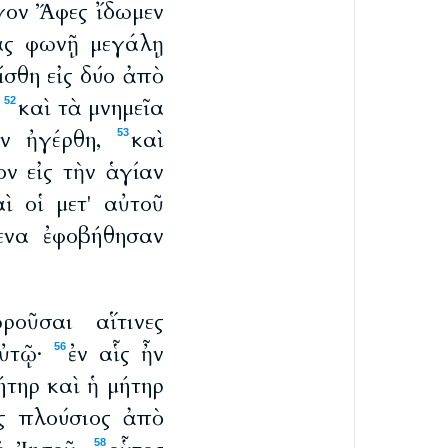
εγον Ἄφες ἴδωμεν
ας φωνῇ μεγάλῃ
ίσθη εἰς δύο ἀπὸ
ν
καὶ τὰ μνημεῖα
52
ων ἠγέρθη,
καὶ
53
ον εἰς τὴν ἁγίαν
ὶ οἱ μετ' αὐτοῦ
μενα ἐφοβήθησαν
οῦσαι αἵτινες
αὐτῷ·
ἐν αἷς ἦν
56
τηρ καὶ ἡ μήτηρ
ς πλούσιος ἀπὸ
58