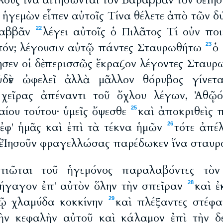
λους ἵνα αἰτήσωνται τὸν Βαραββᾶν τὸν δὲ Ἰ
ὁ ἡγεμὼν εἶπεν αὐτοῖς Τίνα θέλετε ἀπὸ τῶν 
αραββᾶν
λέγει αὐτοῖς ὁ Πιλᾶτος Τί οὐν πο
22
τόν; λέγουσιν αὐτῷ πάντες Σταυρωθήτω
ὁ 
23
ησεν οἱ δὲ περισσῶς ἔκραζον λέγοντες Σταυ
ὐδὲν ὠφελεῖ ἀλλὰ μᾶλλον θόρυβος γίνε
 χεῖρας ἀπέναντι τοῦ ὄχλου λέγων, Ἀθῷό
αίου τούτου· ὑμεῖς ὄψεσθε
καὶ ἀποκριθεὶς 
25
ἐφ' ἡμᾶς καὶ ἐπὶ τὰ τέκνα ἡμῶν
τότε ἀπέ
26
ὲ Ἰησοῦν φραγελλώσας παρέδωκεν ἵνα σταυ
τιῶται τοῦ ἡγεμόνος παραλαβόντες τὸν
ήγαγον ἐπ' αὐτὸν ὅλην τὴν σπεῖραν
καὶ ἐ
28
τῷ χλαμύδα κοκκίνην
καὶ πλέξαντες στέφ
29
ὴν κεφαλὴν αὐτοῦ καὶ κάλαμον ἐπὶ τὴν δ