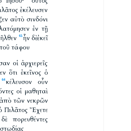
τῷ Ἰησοῦ·
οὗτος
λᾶτος ἐκέλευσεν
εν αὐτὸ σινδόνι
λατόμησεν ἐν τῇ
πῆλθεν
ἦν δὲ ἐκεῖ
61
τοῦ τάφου
σαν οἱ ἀρχιερεῖς
εν ὅτι ἐκεῖνος ὁ
ι
κέλευσον οὖν
64
ντες οἱ μαθηταὶ
 ἀπὸ τῶν νεκρῶν
 ὁ Πιλᾶτος Ἔχετε
δὲ πορευθέντες
υστωδίας