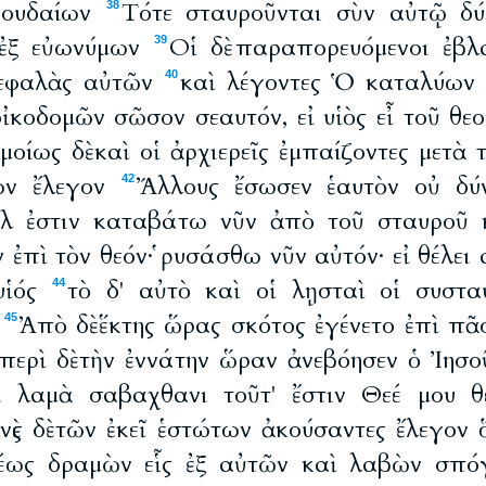
Ἰουδαίων
Τότε σταυροῦνται σὺν αὐτῷ δύ
38
ς ἐξ εὐωνύμων
Οἱ δὲ παραπορευόμενοι ἐβλ
39
κεφαλὰς αὐτῶν
καὶ λέγοντες Ὁ καταλύων 
40
οἰκοδομῶν σῶσον σεαυτόν, εἰ υἱὸς εἶ τοῦ θ
μοίως δὲ καὶ οἱ ἀρχιερεῖς ἐμπαίζοντες μετ
ων ἔλεγον
Ἄλλους ἔσωσεν ἑαυτὸν οὐ δύν
42
ήλ ἐστιν καταβάτω νῦν ἀπὸ τοῦ σταυροῦ κ
 ἐπὶ τὸν θεόν· ῥυσάσθω νῦν αὐτόν· εἰ θέλει 
 υἱός
τὸ δ' αὐτὸ καὶ οἱ λῃσταὶ οἱ συστα
44
ῷ
Ἀπὸ δὲ ἕκτης ὥρας σκότος ἐγένετο ἐπὶ πᾶ
45
περὶ δὲ τὴν ἐννάτην ὥραν ἀνεβόησεν ὁ Ἰησ
ι λαμὰ σαβαχθανι τοῦτ' ἔστιν Θεέ μου θε
ινὲς δὲ τῶν ἐκεῖ ἑστώτων ἀκούσαντες ἔλεγον
θέως δραμὼν εἷς ἐξ αὐτῶν καὶ λαβὼν σπό