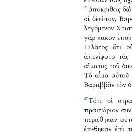
ἔπεισαν τοὺς ὄχ
ἀποκριθεὶς δὲ 
21
οἱ δὲ εἰπον, Β
λεγόμενον Χρισ
γὰρ κακὸν ἐποί
Πιλᾶτος ὅτι ο
ἀπενίψατο τὰς
αἵματος τοῦ δικ
Τὸ αἷμα αὐτοῦ 
Βαραββᾶν τὸν δ
Τότε οἱ στρα
27
πραιτώριον συν
περιέθηκαν αὐ
ἐπέθηκαν ἐπὶ τ