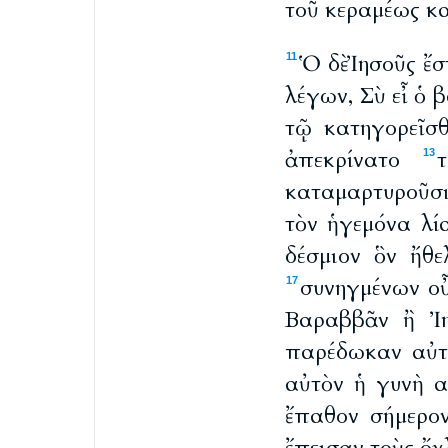
τοῦ κεραμέως κα
Ὁ δὲ Ἰησοῦς ἔ
11
λέγων, Σὺ εἶ ὁ 
τῷ κατηγορεῖσ
ἀπεκρίνατο
13
καταμαρτυροῦσ
τὸν ἡγεμόνα λ
δέσμιον ὃν ἤθ
συνηγμένων οὖ
17
Βαραββᾶν ἢ Ἰη
παρέδωκαν αὐ
αὐτὸν ἡ γυνὴ α
ἔπαθον σήμερον