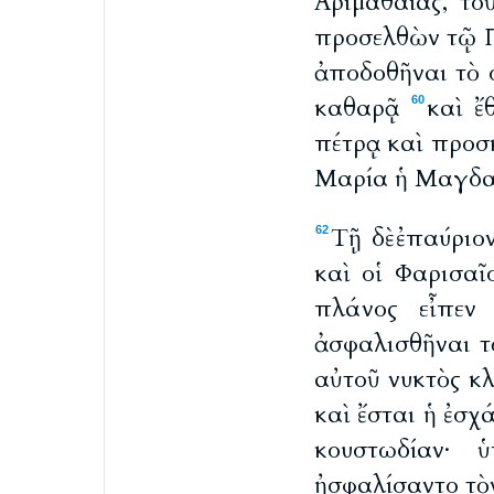
Ἁριμαθαίας, το
προσελθὼν τῷ Π
ἀποδοθῆναι τὸ
καθαρᾷ
καὶ ἔ
60
πέτρᾳ καὶ προσκ
Μαρία ἡ Μαγδαλ
Τῇ δὲ ἐπαύριο
62
καὶ οἱ Φαρισα
πλάνος εἶπεν
ἀσφαλισθῆναι τ
αὐτοῦ νυκτὸς κ
καὶ ἔσται ἡ ἐσ
κουστωδίαν· 
ἠσφαλίσαντο τὸν