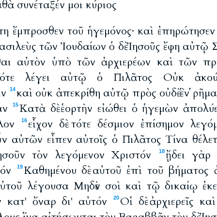
θὰ συνέταξέν μοι κύριος
στη ἔμπροσθεν τοῦ ἡγεμόνος· καὶ ἐπηρώτησε
βασιλεὺς τῶν Ἰουδαίων ὁ δὲ Ἰησοῦς ἔφη αὐτῷ 
θαι αὐτὸν ὑπὸ τῶν ἀρχιερέων καὶ τῶν πρε
τότε λέγει αὐτῷ ὁ Πιλᾶτος Οὐκ ἀκο
ιν
καὶ οὐκ ἀπεκρίθη αὐτῷ πρὸς οὐδὲ ἓν ῥῆμ
14
ίαν
Κατὰ δὲ ἑορτὴν εἰώθει ὁ ἡγεμὼν ἀπολύ
15
ελον
εἶχον δὲ τότε δέσμιον ἐπίσημον λεγ
16
ν αὐτῶν εἶπεν αὐτοῖς ὁ Πιλᾶτος Τίνα θέλε
σοῦν τὸν λεγόμενον Χριστόν
ᾔδει γὰρ 
18
τόν
Καθημένου δὲ αὐτοῦ ἐπὶ τοῦ βήματος 
19
ὐτοῦ λέγουσα Μηδὲν σοὶ καὶ τῷ δικαίῳ ἐκ
 κατ' ὄναρ δι' αὐτόν
Οἱ δὲ ἀρχιερεῖς κα
20