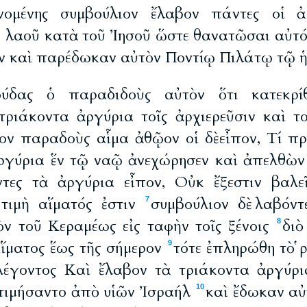
νομένης συμβούλιον ἔλαβον πάντες οἱ ἀρ
ῦ λαοῦ κατὰ τοῦ Ἰησοῦ ὥστε θανατῶσαι αὐτ
 καὶ παρέδωκαν αὐτὸν Ποντίῳ Πιλάτῳ τῷ ἡ
ύδας ὁ παραδιδοὺς αὐτὸν ὅτι κατεκρίθ
τριάκοντα ἀργύρια τοῖς ἀρχιερεῦσιν καὶ το
ν παραδοὺς αἷμα ἀθῷον οἱ δὲ εἶπον, Τί πρ
ἀργύρια ἕν τῷ ναῷ ἀνεχώρησεν καὶ ἀπελθὼ
ντες τὰ ἀργύρια εἶπον, Οὐκ ἔξεστιν βαλε
 τιμὴ αἵματός ἐστιν
συμβούλιον δὲ λαβόν
7
ν τοῦ Κεραμέως εἰς ταφὴν τοῖς ξένοις
διὸ
8
Αἵματος ἕως τῆς σήμερον
τότε ἐπληρώθη τὸ ῥη
9
έγοντος Καὶ ἔλαβον τὰ τριάκοντα ἀργύρι
 ἐτιμήσαντο ἀπὸ υἱῶν Ἰσραήλ
καὶ ἔδωκαν αὐ
10