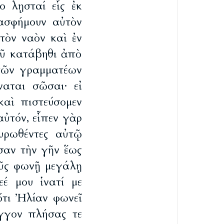
ο λῃσταί εἷς ἐκ
ασφήμουν αὐτὸν
τὸν ναὸν καὶ ἐν
εοῦ κατάβηθι ἀπὸ
ὰ τῶν γραμματέων
αται σῶσαι· εἰ
αὶ πιστεύσομεν
αὐτόν, εἶπεν γὰρ
υρωθέντες αὐτῷ
σαν τὴν γῆν ἕως
οῦς φωνῇ μεγάλῃ
έ μου ἱνατί με
 ὅτι Ἠλίαν φωνεῖ
γγον πλήσας τε