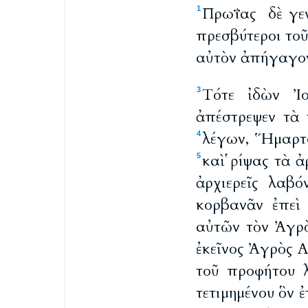
Πρωΐας δὲ γε
1
πρεσβύτεροι το
αὐτὸν ἀπήγαγον
Τότε ἰδὼν Ἰο
3
ἀπέστρεψεν τὰ 
λέγων, Ἥμαρτο
4
καὶ ῥίψας τὰ 
5
ἀρχιερεῖς λαβό
κορβανᾶν ἐπεὶ
αὐτῶν τὸν Ἀγρὸ
ἐκεῖνος Ἀγρὸς 
τοῦ προφήτου λ
τετιμημένου ὃν