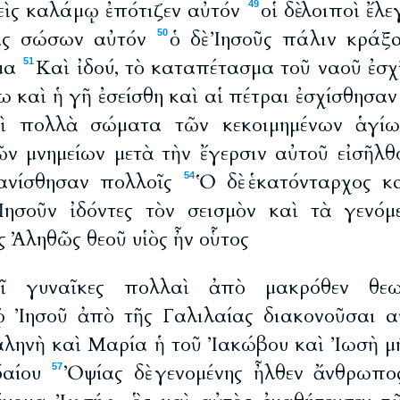
θεὶς καλάμῳ ἐπότιζεν αὐτόν
οἱ δὲ λοιποὶ ἔλ
49
ίας σώσων αὐτόν
ὁ δὲ Ἰησοῦς πάλιν κράξ
50
ῦμα
Καὶ ἰδού, τὸ καταπέτασμα τοῦ ναοῦ ἐσχ
51
 καὶ ἡ γῆ ἐσείσθη καὶ αἱ πέτραι ἐσχίσθησα
ὶ πολλὰ σώματα τῶν κεκοιμημένων ἁγί
ῶν μνημείων μετὰ τὴν ἔγερσιν αὐτοῦ εἰσῆλθ
φανίσθησαν πολλοῖς
Ὁ δὲ ἑκατόνταρχος κα
54
Ἰησοῦν ἰδόντες τὸν σεισμὸν καὶ τὰ γενό
 Ἀληθῶς θεοῦ υἱὸς ἦν οὗτος
ῖ γυναῖκες πολλαὶ ἀπὸ μακρόθεν θεωρ
ῷ Ἰησοῦ ἀπὸ τῆς Γαλιλαίας διακονοῦσαι 
ηνὴ καὶ Μαρία ἡ τοῦ Ἰακώβου καὶ Ἰωσὴ μή
δαίου
Ὀψίας δὲ γενομένης ἦλθεν ἄνθρωπο
57