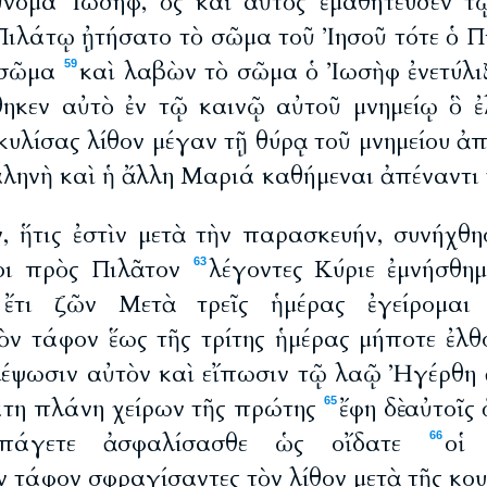
ὔνομα Ἰωσήφ, ὃς καὶ αὐτὸς ἐμαθήτευσεν 
ιλάτῳ ᾐτήσατο τὸ σῶμα τοῦ Ἰησοῦ τότε ὁ Πι
 σῶμα
καὶ λαβὼν τὸ σῶμα ὁ Ἰωσὴφ ἐνετύλιξ
59
θηκεν αὐτὸ ἐν τῷ καινῷ αὐτοῦ μνημείῳ ὃ ἐ
υλίσας λίθον μέγαν τῇ θύρᾳ τοῦ μνημείου ἀ
ηνὴ καὶ ἡ ἄλλη Μαριά καθήμεναι ἀπέναντι 
ν, ἥτις ἐστὶν μετὰ τὴν παρασκευήν, συνήχθη
ῖοι πρὸς Πιλᾶτον
λέγοντες Κύριε ἐμνήσθημ
63
 ἔτι ζῶν Μετὰ τρεῖς ἡμέρας ἐγείρομα
ὸν τάφον ἕως τῆς τρίτης ἡμέρας μήποτε ἐλθό
λέψωσιν αὐτὸν καὶ εἴπωσιν τῷ λαῷ Ἠγέρθη
χάτη πλάνη χείρων τῆς πρώτης
ἔφη δὲ αὐτοῖς
65
ὑπάγετε ἀσφαλίσασθε ὡς οἴδατε
οἱ 
66
 τάφον σφραγίσαντες τὸν λίθον μετὰ τῆς κο