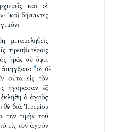
χιερεῖς καὶ οἱ
όν·
καὶ δήσαντες
2
γεμόνι
η μεταμεληθεὶς
ῖς πρεσβυτέροις
ὸς ἡμᾶς σὺ ὄψει
ν ἀπήγξατο
οἱ δὲ
6
ῖν αὐτὰ εἰς τὸν
τες ἠγόρασαν ἐξ
 ἐκλήθη ὁ ἀγρὸς
θὲν διὰ Ἰερεμίου
α τὴν τιμὴν τοῦ
τὰ εἰς τὸν ἀγρὸν