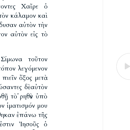
γοντες Χαῖρε ὁ
 τὸν κάλαμον καὶ
έδυσαν αὐτὸν τὴν
ον αὐτὸν εἰς τὸ
 Σίμωνα τοῦτον
 τόπον λεγόμενον
πιεῖν ὄξος μετὰ
σαντες δὲ αὐτὸν
θῇ τὸ ῥηθὲν ὑπὸ
ὸν ἱματισμόν μου
θηκαν ἐπάνω τῆς
ἐστιν Ἰησοῦς ὁ