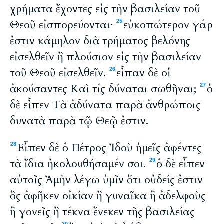
χρήματα ἔχοντες εἰς τὴν βασιλείαν τοῦ
Θεοῦ εἰσπορεύονται·
εὐκοπώτερον γάρ
25
ἐστιν κάμηλον διὰ τρήματος βελόνης
εἰσελθεῖν ἢ πλούσιον εἰς τὴν βασιλείαν
τοῦ Θεοῦ εἰσελθεῖν.
εἶπαν δὲ οἱ
26
ἀκούσαντες Καὶ τίς δύναται σωθῆναι;
ὁ
27
δὲ εἶπεν Τὰ ἀδύνατα παρὰ ἀνθρώποις
δυνατὰ παρὰ τῷ Θεῷ ἐστιν.
Εἶπεν δὲ ὁ Πέτρος Ἰδοὺ ἡμεῖς ἀφέντες
28
τὰ ἴδια ἠκολουθήσαμέν σοι.
ὁ δὲ εἶπεν
29
αὐτοῖς Ἀμὴν λέγω ὑμῖν ὅτι οὐδείς ἐστιν
ὃς ἀφῆκεν οἰκίαν ἢ γυναῖκα ἢ ἀδελφοὺς
ἢ γονεῖς ἢ τέκνα ἕνεκεν τῆς βασιλείας