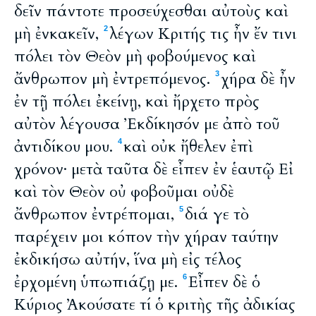
δεῖν πάντοτε προσεύχεσθαι αὐτοὺς καὶ
μὴ ἐνκακεῖν,
λέγων Κριτής τις ἦν ἔν τινι
2
πόλει τὸν Θεὸν μὴ φοβούμενος καὶ
ἄνθρωπον μὴ ἐντρεπόμενος.
χήρα δὲ ἦν
3
ἐν τῇ πόλει ἐκείνῃ, καὶ ἤρχετο πρὸς
αὐτὸν λέγουσα Ἐκδίκησόν με ἀπὸ τοῦ
ἀντιδίκου μου.
καὶ οὐκ ἤθελεν ἐπὶ
4
χρόνον· μετὰ ταῦτα δὲ εἶπεν ἐν ἑαυτῷ Εἰ
καὶ τὸν Θεὸν οὐ φοβοῦμαι οὐδὲ
ἄνθρωπον ἐντρέπομαι,
διά γε τὸ
5
παρέχειν μοι κόπον τὴν χήραν ταύτην
ἐκδικήσω αὐτήν, ἵνα μὴ εἰς τέλος
ἐρχομένη ὑπωπιάζῃ με.
Εἶπεν δὲ ὁ
6
Κύριος Ἀκούσατε τί ὁ κριτὴς τῆς ἀδικίας