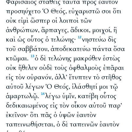
Φαρισαῖος σταθεὶς ταῦτα πρὸς ἑαυτὸν
προσηύχετο Ὁ Θεός, εὐχαριστῶ σοι ὅτι
οὐκ εἰμὶ ὥσπερ οἱ λοιποὶ τῶν
ἀνθρώπων, ἅρπαγες, ἄδικοι, μοιχοί, ἢ
καὶ ὡς οὗτος ὁ τελώνης·
νηστεύω δὶς
12
τοῦ σαββάτου, ἀποδεκατεύω πάντα ὅσα
κτῶμαι.
ὁ δὲ τελώνης μακρόθεν ἑστὼς
13
οὐκ ἤθελεν οὐδὲ τοὺς ὀφθαλμοὺς ἐπᾶραι
εἰς τὸν οὐρανόν, ἀλλ’ ἔτυπτεν τὸ στῆθος
αὐτοῦ λέγων Ὁ Θεός, ἱλάσθητί μοι τῷ
ἁμαρτωλῷ.
λέγω ὑμῖν, κατέβη οὗτος
14
δεδικαιωμένος εἰς τὸν οἶκον αὐτοῦ παρ’
ἐκεῖνον· ὅτι πᾶς ὁ ὑψῶν ἑαυτὸν
ταπεινωθήσεται, ὁ δὲ ταπεινῶν ἑαυτὸν