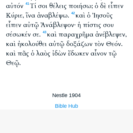
αὐτόν
Τί σοι θέλεις ποιήσω; ὁ δὲ εἶπεν
41
Κύριε, ἵνα ἀναβλέψω.
καὶ ὁ Ἰησοῦς
42
εἶπεν αὐτῷ Ἀνάβλεψον· ἡ πίστις σου
σέσωκέν σε.
καὶ παραχρῆμα ἀνέβλεψεν,
43
καὶ ἠκολούθει αὐτῷ δοξάζων τὸν Θεόν.
καὶ πᾶς ὁ λαὸς ἰδὼν ἔδωκεν αἶνον τῷ
Θεῷ.
Nestle 1904
Bible Hub