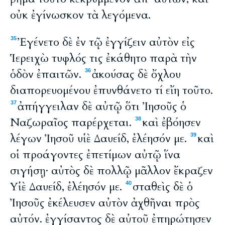
οὐκ ἐγίνωσκον τὰ λεγόμενα.
Ἐγένετο δὲ ἐν τῷ ἐγγίζειν αὐτὸν εἰς
35
Ἱερειχὼ τυφλός τις ἐκάθητο παρὰ τὴν
ὁδὸν ἐπαιτῶν.
ἀκούσας δὲ ὄχλου
36
διαπορευομένου ἐπυνθάνετο τί εἴη τοῦτο.
ἀπήγγειλαν δὲ αὐτῷ ὅτι Ἰησοῦς ὁ
37
Ναζωραῖος παρέρχεται.
καὶ ἐβόησεν
38
λέγων Ἰησοῦ υἱὲ Δαυείδ, ἐλέησόν με.
καὶ
39
οἱ προάγοντες ἐπετίμων αὐτῷ ἵνα
σιγήσῃ· αὐτὸς δὲ πολλῷ μᾶλλον ἔκραζεν
Υἱὲ Δαυείδ, ἐλέησόν με.
σταθεὶς δὲ ὁ
40
Ἰησοῦς ἐκέλευσεν αὐτὸν ἀχθῆναι πρὸς
αὐτόν. ἐγγίσαντος δὲ αὐτοῦ ἐπηρώτησεν