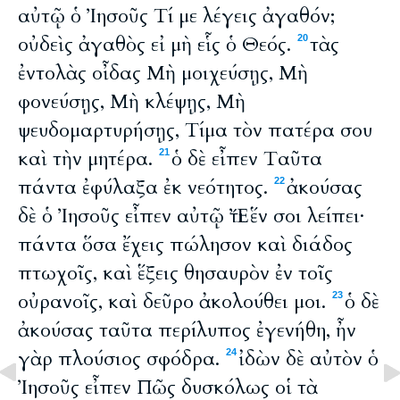
αὐτῷ ὁ Ἰησοῦς Τί με λέγεις ἀγαθόν;
οὐδεὶς ἀγαθὸς εἰ μὴ εἷς ὁ Θεός.
τὰς
20
ἐντολὰς οἶδας Μὴ μοιχεύσῃς, Μὴ
φονεύσῃς, Μὴ κλέψῃς, Μὴ
ψευδομαρτυρήσῃς, Τίμα τὸν πατέρα σου
καὶ τὴν μητέρα.
ὁ δὲ εἶπεν Ταῦτα
21
πάντα ἐφύλαξα ἐκ νεότητος.
ἀκούσας
22
δὲ ὁ Ἰησοῦς εἶπεν αὐτῷ Ἔτι ἕν σοι λείπει·
πάντα ὅσα ἔχεις πώλησον καὶ διάδος
πτωχοῖς, καὶ ἕξεις θησαυρὸν ἐν τοῖς
οὐρανοῖς, καὶ δεῦρο ἀκολούθει μοι.
ὁ δὲ
23
ἀκούσας ταῦτα περίλυπος ἐγενήθη, ἦν
γὰρ πλούσιος σφόδρα.
ἰδὼν δὲ αὐτὸν ὁ
24
Ἰησοῦς εἶπεν Πῶς δυσκόλως οἱ τὰ