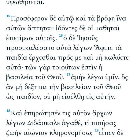
ὑψωθήσεται.
Προσέφερον δὲ αὐτῷ καὶ τὰ βρέφη ἵνα
15
αὐτῶν ἅπτηται· ἰδόντες δὲ οἱ μαθηταὶ
ἐπετίμων αὐτοῖς.
ὁ δὲ Ἰησοῦς
16
προσεκαλέσατο αὐτὰ λέγων Ἄφετε τὰ
παιδία ἔρχεσθαι πρός με καὶ μὴ κωλύετε
αὐτά· τῶν γὰρ τοιούτων ἐστὶν ἡ
βασιλεία τοῦ Θεοῦ.
ἀμὴν λέγω ὑμῖν, ὃς
17
ἂν μὴ δέξηται τὴν βασιλείαν τοῦ Θεοῦ
ὡς παιδίον, οὐ μὴ εἰσέλθῃ εἰς αὐτήν.
Καὶ ἐπηρώτησέν τις αὐτὸν ἄρχων
18
λέγων Διδάσκαλε ἀγαθέ, τί ποιήσας
ζωὴν αἰώνιον κληρονομήσω;
εἶπεν δὲ
19