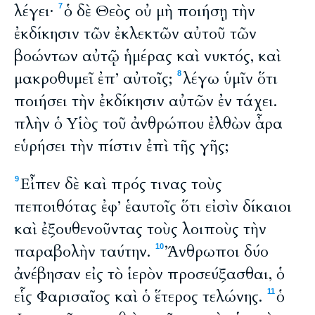
λέγει·
ὁ δὲ Θεὸς οὐ μὴ ποιήσῃ τὴν
7
ἐκδίκησιν τῶν ἐκλεκτῶν αὐτοῦ τῶν
βοώντων αὐτῷ ἡμέρας καὶ νυκτός, καὶ
μακροθυμεῖ ἐπ’ αὐτοῖς;
λέγω ὑμῖν ὅτι
8
ποιήσει τὴν ἐκδίκησιν αὐτῶν ἐν τάχει.
πλὴν ὁ Υἱὸς τοῦ ἀνθρώπου ἐλθὼν ἆρα
εὑρήσει τὴν πίστιν ἐπὶ τῆς γῆς;
Εἶπεν δὲ καὶ πρός τινας τοὺς
9
πεποιθότας ἐφ’ ἑαυτοῖς ὅτι εἰσὶν δίκαιοι
καὶ ἐξουθενοῦντας τοὺς λοιποὺς τὴν
παραβολὴν ταύτην.
Ἄνθρωποι δύο
10
ἀνέβησαν εἰς τὸ ἱερὸν προσεύξασθαι, ὁ
εἷς Φαρισαῖος καὶ ὁ ἕτερος τελώνης.
ὁ
11