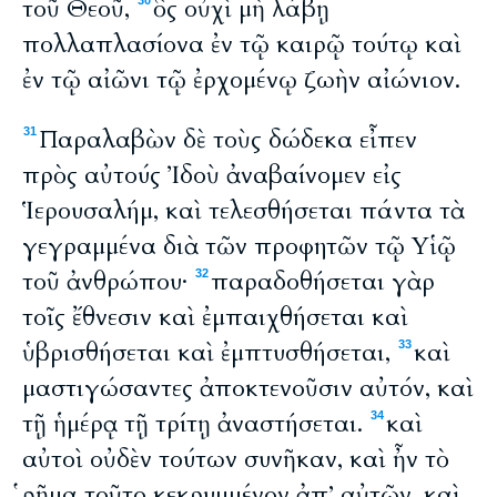
τοῦ Θεοῦ,
ὃς οὐχὶ μὴ λάβῃ
30
πολλαπλασίονα ἐν τῷ καιρῷ τούτῳ καὶ
ἐν τῷ αἰῶνι τῷ ἐρχομένῳ ζωὴν αἰώνιον.
Παραλαβὼν δὲ τοὺς δώδεκα εἶπεν
31
πρὸς αὐτούς Ἰδοὺ ἀναβαίνομεν εἰς
Ἱερουσαλήμ, καὶ τελεσθήσεται πάντα τὰ
γεγραμμένα διὰ τῶν προφητῶν τῷ Υἱῷ
τοῦ ἀνθρώπου·
παραδοθήσεται γὰρ
32
τοῖς ἔθνεσιν καὶ ἐμπαιχθήσεται καὶ
ὑβρισθήσεται καὶ ἐμπτυσθήσεται,
καὶ
33
μαστιγώσαντες ἀποκτενοῦσιν αὐτόν, καὶ
τῇ ἡμέρᾳ τῇ τρίτῃ ἀναστήσεται.
καὶ
34
αὐτοὶ οὐδὲν τούτων συνῆκαν, καὶ ἦν τὸ
ῥῆμα τοῦτο κεκρυμμένον ἀπ’ αὐτῶν, καὶ