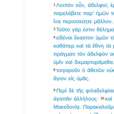
Λοιπὸν
οὖν,
ἀδελφοί,
ἐ
1
παρελάβετε
παρ’
ἡμῶν
τ
ἵνα
περισσεύητε
μᾶλλον.
Τοῦτο
γάρ
ἐστιν
θέλημα
3
εἰδέναι
ἕκαστον
ὑμῶν
τ
4
καθάπερ
καὶ
τὰ
ἔθνη
τὰ
πράγματι
τὸν
ἀδελφὸν
α
ὑμῖν
καὶ
διεμαρτυράμεθα
τοιγαροῦν
ὁ
ἀθετῶν
οὐ
8
ἅγιον
εἰς
ὑμᾶς.
Περὶ
δὲ
τῆς
φιλαδελφία
9
ἀγαπᾶν
ἀλλήλους·
καὶ
10
Μακεδονίᾳ.
Παρακαλοῦμ