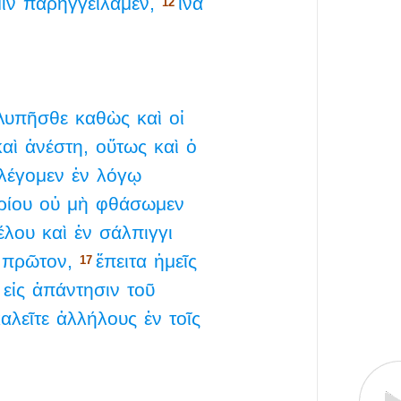
ῖν
παρηγγείλαμεν,
ἵνα
12
λυπῆσθε
καθὼς
καὶ
οἱ
καὶ
ἀνέστη,
οὕτως
καὶ
ὁ
λέγομεν
ἐν
λόγῳ
ρίου
οὐ
μὴ
φθάσωμεν
έλου
καὶ
ἐν
σάλπιγγι
πρῶτον,
ἔπειτα
ἡμεῖς
17
εἰς
ἀπάντησιν
τοῦ
αλεῖτε
ἀλλήλους
ἐν
τοῖς