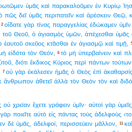
ρωτῶμεν
ὑμᾶς
καὶ
παρακαλοῦμεν
ἐν
Κυρίῳ
Ἰησ
ὸ
πῶς
δεῖ
ὑμᾶς
περιπατεῖν
καὶ
ἀρέσκειν
Θεῷ,
οἴδατε
γὰρ
τίνας
παραγγελίας
ἐδώκαμεν
ὑμῖν
2
τοῦ
Θεοῦ,
ὁ
ἁγιασμὸς
ὑμῶν,
ἀπέχεσθαι
ὑμᾶς
ὸ
ἑαυτοῦ
σκεῦος
κτᾶσθαι
ἐν
ἁγιασμῷ
καὶ
τιμῇ,
μὴ
εἰδότα
τὸν
Θεόν,
τὸ
μὴ
ὑπερβαίνειν
καὶ
πλ
6
ὐτοῦ,
διότι
ἔκδικος
Κύριος
περὶ
πάντων
τούτων
.
οὐ
γὰρ
ἐκάλεσεν
ἡμᾶς
ὁ
Θεὸς
ἐπὶ
ἀκαθαρσί
7
κ
ἄνθρωπον
ἀθετεῖ
ἀλλὰ
τὸν
Θεὸν
τὸν
καὶ
διδ
ς
οὐ
χρείαν
ἔχετε
γράφειν
ὑμῖν·
αὐτοὶ
γὰρ
ὑμεῖς
γὰρ
ποιεῖτε
αὐτὸ
εἰς
πάντας
τοὺς
ἀδελφοὺς
‹το
εν
δὲ
ὑμᾶς,
ἀδελφοί,
περισσεύειν
μᾶλλον,
κα
11