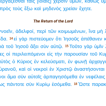
ἐργάζεσθαι
ταῖς
[ἰδίαις]
χερσὶν
ὑμῶν,
καθὼς
ὑμ
πρὸς
τοὺς
ἔξω
καὶ
μηδενὸς
χρείαν
ἔχητε.
The Return of the Lord
νοεῖν,
ἀδελφοί,
περὶ
τῶν
κοιμωμένων,
ἵνα
μὴ
ίδα.
εἰ
γὰρ
πιστεύομεν
ὅτι
Ἰησοῦς
ἀπέθανεν
14
ιὰ
τοῦ
Ἰησοῦ
ἄξει
σὺν
αὐτῷ.
Τοῦτο
γὰρ
ὑμῖν
15
ες
οἱ
περιλειπόμενοι
εἰς
τὴν
παρουσίαν
τοῦ
Κυ
αὐτὸς
ὁ
Κύριος
ἐν
κελεύσματι,
ἐν
φωνῇ
ἀρχαγγ
ὐρανοῦ,
καὶ
οἱ
νεκροὶ
ἐν
Χριστῷ
ἀναστήσονται
νοι
ἅμα
σὺν
αὐτοῖς
ἁρπαγησόμεθα
ἐν
νεφέλαις
ως
πάντοτε
σὺν
Κυρίῳ
ἐσόμεθα.
Ὥστε
παρακ
18