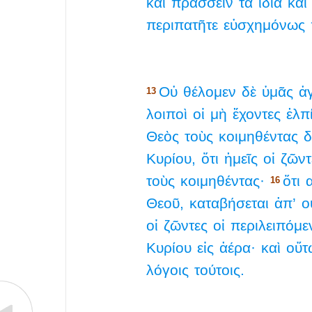
καὶ
πράσσειν
τὰ
ἴδια
καὶ
περιπατῆτε
εὐσχημόνως
Οὐ
θέλομεν
δὲ
ὑμᾶς
ἀγ
13
λοιποὶ
οἱ
μὴ
ἔχοντες
ἐλπ
Θεὸς
τοὺς
κοιμηθέντας
δ
Κυρίου,
ὅτι
ἡμεῖς
οἱ
ζῶντ
τοὺς
κοιμηθέντας·
ὅτι
16
Θεοῦ,
καταβήσεται
ἀπ’
ο
οἱ
ζῶντες
οἱ
περιλειπόμε
Κυρίου
εἰς
ἀέρα·
καὶ
οὕτ
λόγοις
τούτοις.