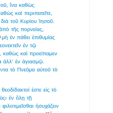
οῦ,
ἵνα
καθὼς
καθὼς
καὶ
περιπατεῖτε,
διὰ
τοῦ
Κυρίου
Ἰησοῦ.
ἀπὸ
τῆς
πορνείας,
μὴ
ἐν
πάθει
ἐπιθυμίας
5
εονεκτεῖν
ἐν
τῷ
,
καθὼς
καὶ
προείπαμεν
ᾳ
ἀλλ’
ἐν
ἁγιασμῷ.
όντα
τὸ
Πνεῦμα
αὐτοῦ
τὸ
θεοδίδακτοί
ἐστε
εἰς
τὸ
ὺς›
ἐν
ὅλῃ
τῇ
ὶ
φιλοτιμεῖσθαι
ἡσυχάζειν