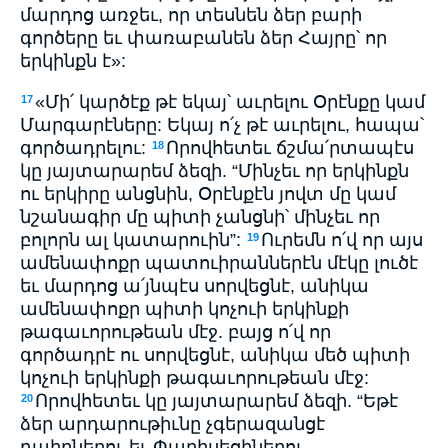
մարդոց առջեւ, որ տեսնեն ձեր բարի
գործերը եւ փառաբանեն ձեր Հայրը՝ որ
երկինքն է»:
«Մի՛ կարծէք թէ եկայ՝ աւրելու Օրէնքը կամ
17
Մարգարէները: Եկայ ո՛չ թէ աւրելու, հապա՝
գործադրելու:
Որովհետեւ ճշմա՛րտապէս
18
կը յայտարարեմ ձեզի. “Մինչեւ որ երկինքն
ու երկիրը անցնին, Օրէնքէն յովտ մը կամ
նշանագիր մը պիտի չանցնի՝ մինչեւ որ
բոլորն ալ կատարուին”:
Ուրեմն ո՛վ որ այս
19
ամենափոքր պատուիրաններէն մէկը լուծէ
եւ մարդոց ա՛յնպէս սորվեցնէ, անիկա
ամենափոքր պիտի կոչուի երկինքի
թագաւորութեան մէջ. բայց ո՛վ որ
գործադրէ ու սորվեցնէ, անիկա մեծ պիտի
կոչուի երկինքի թագաւորութեան մէջ:
Որովհետեւ կը յայտարարեմ ձեզի. “Եթէ
20
ձեր արդարութիւնը չգերազանցէ
դպիրներու եւ Փարիսեցիներու