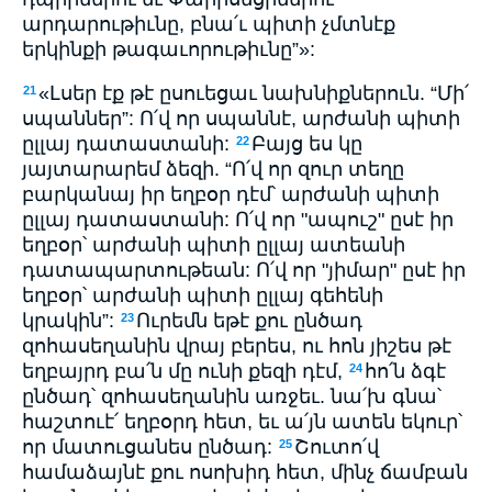
արդարութիւնը, բնա՛ւ պիտի չմտնէք
երկինքի թագաւորութիւնը”»:
«Լսեր էք թէ ըսուեցաւ նախնիքներուն. “Մի՛
21
սպաններ”: Ո՛վ որ սպաննէ, արժանի պիտի
ըլլայ դատաստանի:
Բայց ես կը
22
յայտարարեմ ձեզի. “Ո՛վ որ զուր տեղը
բարկանայ իր եղբօր դէմ՝ արժանի պիտի
ըլլայ դատաստանի: Ո՛վ որ "ապուշ" ըսէ իր
եղբօր՝ արժանի պիտի ըլլայ ատեանի
դատապարտութեան: Ո՛վ որ "յիմար" ըսէ իր
եղբօր՝ արժանի պիտի ըլլայ գեհենի
կրակին”:
Ուրեմն եթէ քու ընծադ
23
զոհասեղանին վրայ բերես, ու հոն յիշես թէ
եղբայրդ բա՛ն մը ունի քեզի դէմ,
հո՛ն ձգէ
24
ընծադ՝ զոհասեղանին առջեւ. նա՛խ գնա՝
հաշտուէ՛ եղբօրդ հետ, եւ ա՛յն ատեն եկուր՝
որ մատուցանես ընծադ:
Շուտո՛վ
25
համաձայնէ քու ոսոխիդ հետ, մինչ ճամբան