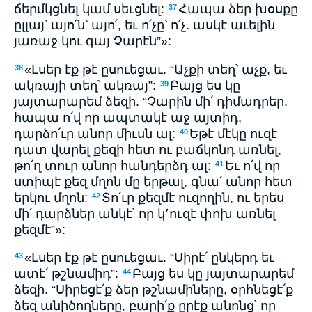
ճերմկցնել կամ սեւցնել:
Հապա ձեր խօսքը
37
ըլլայ՝ այո՛ն՝ այո՛, եւ ո՛չը՝ ո՛չ. ասկէ աւելին
յառաջ կու գայ Չարէն”»:
«Լսեր էք թէ ըսուեցաւ. “Աչքի տեղ՝ աչք, եւ
38
ակռայի տեղ՝ ակռայ”:
Բայց ես կը
39
յայտարարեմ ձեզի. “Չարին մի՛ դիմադրեր.
հապա ո՛վ որ ապտակէ աջ այտիդ,
դարձո՛ւր անոր միւսն ալ:
Եթէ մէկը ուզէ
40
դատ վարել քեզի հետ ու բաճկոնդ առնել,
թո՛ղ տուր անոր հանդերձդ ալ:
Եւ ո՛վ որ
41
ստիպէ քեզ մղոն մը երթալ, գնա՛ անոր հետ
երկու մղոն:
Տո՛ւր քեզմէ ուզողին, ու երես
42
մի՛ դարձներ անկէ՝ որ կ՚ուզէ փոխ առնել
քեզմէ”»:
«Լսեր էք թէ ըսուեցաւ. “Սիրէ՛ ընկերդ եւ
43
ատէ՛ թշնամիդ”:
Բայց ես կը յայտարարեմ
44
ձեզի. “Սիրեցէ՛ք ձեր թշնամիները, օրհնեցէ՛ք
ձեզ անիծողները, բարի՛ք ըրէք անոնց՝ որ