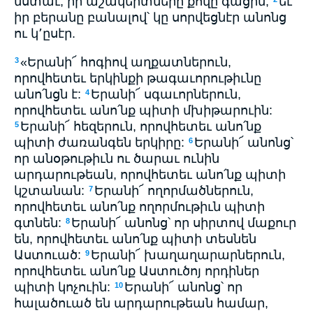
նստաւ, իր աշակերտները քովը գացին,
եւ
իր բերանը բանալով՝ կը սորվեցնէր անոնց
ու կ՚ըսէր.
«Երանի՜ հոգիով աղքատներուն,
3
որովհետեւ երկինքի թագաւորութիւնը
անո՛նցն է:
Երանի՜ սգաւորներուն,
4
որովհետեւ անո՛նք պիտի մխիթարուին:
Երանի՜ հեզերուն, որովհետեւ անո՛նք
5
պիտի ժառանգեն երկիրը:
Երանի՜ անոնց՝
6
որ անօթութիւն ու ծարաւ ունին
արդարութեան, որովհետեւ անո՛նք պիտի
կշտանան:
Երանի՜ ողորմածներուն,
7
որովհետեւ անո՛նք ողորմութիւն պիտի
գտնեն:
Երանի՜ անոնց՝ որ սիրտով մաքուր
8
են, որովհետեւ անո՛նք պիտի տեսնեն
Աստուած:
Երանի՜ խաղաղարարներուն,
9
որովհետեւ անո՛նք Աստուծոյ որդիներ
պիտի կոչուին:
Երանի՜ անոնց՝ որ
10
հալածուած են արդարութեան համար,