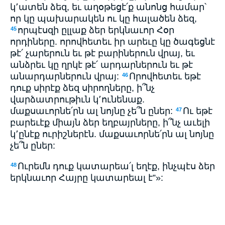
կ՚ատեն ձեզ, եւ աղօթեցէ՛ք անոնց համար՝
որ կը պախարակեն ու կը հալածեն ձեզ,
որպէսզի ըլլաք ձեր երկնաւոր Հօր
45
որդիները. որովհետեւ իր արեւը կը ծագեցնէ
թէ՛ չարերուն եւ թէ բարիներուն վրայ, եւ
անձրեւ կը ղրկէ թէ՛ արդարներուն եւ թէ
անարդարներուն վրայ:
Որովհետեւ եթէ
46
դուք սիրէք ձեզ սիրողները, ի՞նչ
վարձատրութիւն կ՚ունենաք.
մաքսաւորնե՛րն ալ նոյնը չե՞ն ըներ:
Ու եթէ
47
բարեւէք միայն ձեր եղբայրները, ի՞նչ աւելի
կ՚ընէք ուրիշներէն. մաքսաւորնե՛րն ալ նոյնը
չե՞ն ըներ:
Ուրեմն դուք կատարեա՛լ եղէք, ինչպէս ձեր
48
երկնաւոր Հայրը կատարեալ է”»: