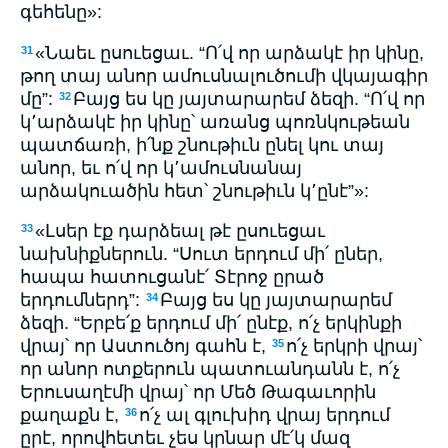
գեհենը»:
«Նաեւ ըսուեցաւ. “Ո՛վ որ արձակէ իր կինը,
31
թող տայ անոր ամուսնալուծումի վկայագիր
մը”:
Բայց ես կը յայտարարեմ ձեզի. “Ո՛վ որ
32
կ՚արձակէ իր կինը՝ առանց պոռնկութեան
պատճառի, ի՛նք շնութիւն ընել կու տայ
անոր, եւ ո՛վ որ կ՚ամուսնանայ
արձակուածին հետ՝ շնութիւն կ՚ընէ”»:
«Լսեր էք դարձեալ թէ ըսուեցաւ
33
նախնիքներուն. “Սուտ երդում մի՛ ըներ,
հապա հատուցանէ՛ Տէրոջ ըրած
երդումներդ”:
Բայց ես կը յայտարարեմ
34
ձեզի. “Երբե՛ք երդում մի՛ ընէք, ո՛չ երկինքի
վրայ՝ որ Աստուծոյ գահն է,
ո՛չ երկրի վրայ՝
35
որ անոր ոտքերուն պատուանդանն է, ո՛չ
Երուսաղէմի վրայ՝ որ Մեծ Թագաւորին
քաղաքն է,
ո՛չ ալ գլուխիդ վրայ երդում
36
ըրէ, որովհետեւ չես կրնար մէ՛կ մազ