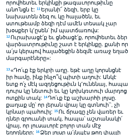
որովհետեւ երկինքի թագաւորութիւնը
անո՛նցն է:
Երանի՜ ձեզի, երբ կը
11
նախատեն ձեզ ու կը հալածեն, եւ
ստութեամբ ձեզի դէմ ամէն տեսակ չար
խօսքեր կ՚ըսեն՝ իմ պատճառովս:
Ուրախացէ՛ք եւ ցնծացէ՛ք, որովհետեւ ձեր
12
վարձատրութիւնը շատ է երկինքը. քանի որ
ա՛յս կերպով հալածեցին ձեզմէ առաջ եղած
մարգարէները»:
«Դո՛ւք էք երկրի աղը. եթէ աղը կորսնցնէ
13
իր համը, ինք ինչո՞վ պիտի աղուի: Անկէ
ետք ո՛չ մէկ ազդեցութիւն կ՚ունենայ, հապա
դուրս կը նետուի եւ կը կոխկռտուի մարդոց
ոտքին տակ:
Դո՛ւք էք աշխարհի լոյսը.
14
քաղաք մը՝ որ լերան վրայ կը գտնուի՝՝, չի
կրնար պահուիլ:
Ու ճրագը չեն վառեր եւ
15
դներ գրուանի տակ, հապա՝ աշտանակի՛
վրայ, որ լուսաւորէ բոլոր տան մէջ
եղողները:
Ձեր լոյսը ա՛յնպէս թող փայլի
16