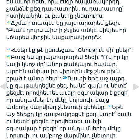
ես անոր հետ, որպէսզի հակառակորդդ
չյանձնէ քեզ դատաւորին, ու դատաւորը՝
ոստիկանին, եւ բանտը չնետուիս:
Ճշմա՛րտապէս կը յայտարարեմ քեզի.
26
“Բնա՛ւ դուրս պիտի չելլես անկէ, մինչեւ որ
վճարես վերջին նաքարակիտը”»:
«Լսեր էք թէ ըսուեցաւ. “Շնութիւն մի՛ ըներ”:
27
Բայց ես կը յայտարարեմ ձեզի. “Ո՛վ որ կը
28
նայի կնոջ մը՝ անոր ցանկալու համար,
արդէ՛ն անիկա իր սիրտին մէջ շնութիւն
ըրած է անոր հետ”:
Ուստի եթէ աջ աչքդ
29
կը գայթակղեցնէ քեզ, հանէ՛ զայն ու նետէ՛
քեզմէ. որովհետեւ աւելի օգտակար է քեզի՝
որ անդամներէդ մէկը կորսուի, բայց
ամբողջ մարմինդ չնետուի գեհենը:
Եթէ
30
աջ ձեռքդ կը գայթակղեցնէ քեզ, կտրէ՛ զայն
ու նետէ՛ քեզմէ. որովհետեւ աւելի
օգտակար է քեզի՝ որ անդամներէդ մէկը
կորսուի, ու ամբողջ մարմինդ չնետուի