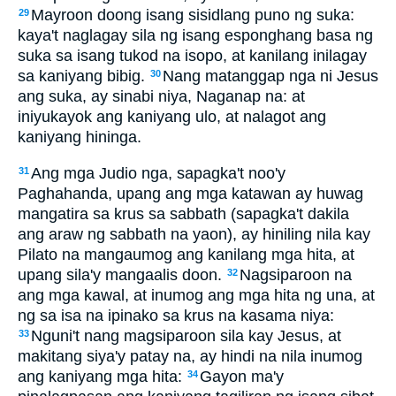
Mayroon doong isang sisidlang puno ng suka:
29
kaya't naglagay sila ng isang esponghang basa ng
suka sa isang tukod na isopo, at kanilang inilagay
sa kaniyang bibig.
Nang matanggap nga ni Jesus
30
ang suka, ay sinabi niya, Naganap na: at
iniyukayok ang kaniyang ulo, at nalagot ang
kaniyang hininga.
Ang mga Judio nga, sapagka't noo'y
31
Paghahanda, upang ang mga katawan ay huwag
mangatira sa krus sa sabbath (sapagka't dakila
ang araw ng sabbath na yaon), ay hiniling nila kay
Pilato na mangaumog ang kanilang mga hita, at
upang sila'y mangaalis doon.
Nagsiparoon na
32
ang mga kawal, at inumog ang mga hita ng una, at
ng sa isa na ipinako sa krus na kasama niya:
Nguni't nang magsiparoon sila kay Jesus, at
33
makitang siya'y patay na, ay hindi na nila inumog
ang kaniyang mga hita:
Gayon ma'y
34