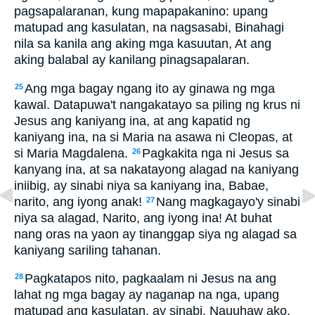
pagsapalaranan, kung mapapakanino: upang
matupad ang kasulatan, na nagsasabi, Binahagi
nila sa kanila ang aking mga kasuutan, At ang
aking balabal ay kanilang pinagsapalaran.
Ang mga bagay ngang ito ay ginawa ng mga
25
kawal. Datapuwa't nangakatayo sa piling ng krus ni
Jesus ang kaniyang ina, at ang kapatid ng
kaniyang ina, na si Maria na asawa ni Cleopas, at
si Maria Magdalena.
Pagkakita nga ni Jesus sa
26
kanyang ina, at sa nakatayong alagad na kaniyang
iniibig, ay sinabi niya sa kaniyang ina, Babae,
narito, ang iyong anak!
Nang magkagayo'y sinabi
27
niya sa alagad, Narito, ang iyong ina! At buhat
nang oras na yaon ay tinanggap siya ng alagad sa
kaniyang sariling tahanan.
Pagkatapos nito, pagkaalam ni Jesus na ang
28
lahat ng mga bagay ay naganap na nga, upang
matupad ang kasulatan, ay sinabi, Nauuhaw ako.