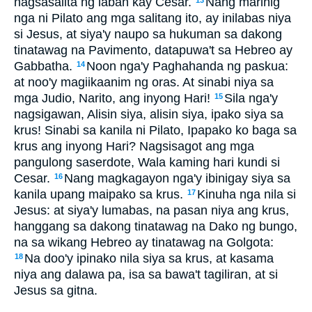
nagsasalita ng laban kay Cesar.
Nang marinig
13
nga ni Pilato ang mga salitang ito, ay inilabas niya
si Jesus, at siya'y naupo sa hukuman sa dakong
tinatawag na Pavimento, datapuwa't sa Hebreo ay
Gabbatha.
Noon nga'y Paghahanda ng paskua:
14
at noo'y magiikaanim ng oras. At sinabi niya sa
mga Judio, Narito, ang inyong Hari!
Sila nga'y
15
nagsigawan, Alisin siya, alisin siya, ipako siya sa
krus! Sinabi sa kanila ni Pilato, Ipapako ko baga sa
krus ang inyong Hari? Nagsisagot ang mga
pangulong saserdote, Wala kaming hari kundi si
Cesar.
Nang magkagayon nga'y ibinigay siya sa
16
kanila upang maipako sa krus.
Kinuha nga nila si
17
Jesus: at siya'y lumabas, na pasan niya ang krus,
hanggang sa dakong tinatawag na Dako ng bungo,
na sa wikang Hebreo ay tinatawag na Golgota:
Na doo'y ipinako nila siya sa krus, at kasama
18
niya ang dalawa pa, isa sa bawa't tagiliran, at si
Jesus sa gitna.