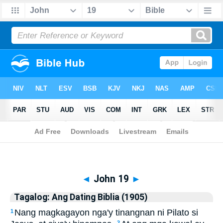
Biblia
>
Tagalog: Ang Dating Biblia (1905)
> John 19
◄
John 19
►
Tagalog: Ang Dating Biblia (1905)
Nang magkagayon nga'y tinangnan ni Pilato si
1
2