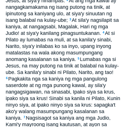
Jesus, at siya'y hinampas.
At ang mga kawal ay
nangagkamakama ng isang putong na tinik, at
ipinutong sa kaniyang ulo, at siya'y sinuutan ng
isang balabal na kulay-ube;
At sila'y nagsilapit sa
3
kaniya, at nangagsabi, Magalak, Hari ng mga
Judio! at siya'y kanilang pinagsuntukanan.
At si
4
Pilato ay lumabas na muli, at sa kanila'y sinabi,
Narito, siya'y inilabas ko sa inyo, upang inyong
matalastas na wala akong masumpungang
anomang kasalanan sa kaniya.
Lumabas nga si
5
Jesus, na may putong na tinik at balabal na kulay-
ube. Sa kanila'y sinabi ni Pilato, Narito, ang tao!
Pagkakita nga sa kaniya ng mga pangulong
6
saserdote at ng mga punong kawal, ay sila'y
nangagsigawan, na sinasabi, Ipako siya sa krus,
ipako siya sa krus! Sinabi sa kanila ni Pilato, Kunin
ninyo siya, at ipako ninyo siya sa krus: sapagka't
ako'y walang masumpungang kasalanan sa
kaniya.
Nagsisagot sa kaniya ang mga Judio,
7
Kami'y mayroong isang kautusan, at ayon sa