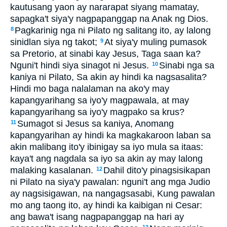
kautusang yaon ay nararapat siyang mamatay,
sapagka't siya'y nagpapanggap na Anak ng Dios.
Pagkarinig nga ni Pilato ng salitang ito, ay lalong
8
sinidlan siya ng takot;
At siya'y muling pumasok
9
sa Pretorio, at sinabi kay Jesus, Taga saan ka?
Nguni't hindi siya sinagot ni Jesus.
Sinabi nga sa
10
kaniya ni Pilato, Sa akin ay hindi ka nagsasalita?
Hindi mo baga nalalaman na ako'y may
kapangyarihang sa iyo'y magpawala, at may
kapangyarihang sa iyo'y magpako sa krus?
Sumagot si Jesus sa kaniya, Anomang
11
kapangyarihan ay hindi ka magkakaroon laban sa
akin malibang ito'y ibinigay sa iyo mula sa itaas:
kaya't ang nagdala sa iyo sa akin ay may lalong
malaking kasalanan.
Dahil dito'y pinagsisikapan
12
ni Pilato na siya'y pawalan: nguni't ang mga Judio
ay nagsisigawan, na nangagsasabi, Kung pawalan
mo ang taong ito, ay hindi ka kaibigan ni Cesar:
ang bawa't isang nagpapanggap na hari ay