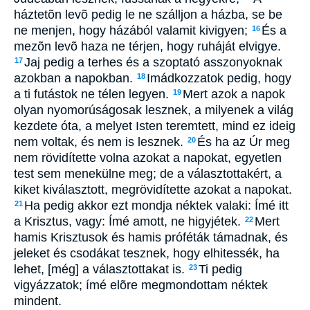
háztetõn levõ pedig le ne szálljon a házba, se be
ne menjen, hogy házából valamit kivigyen;
És a
16
mezõn levõ haza ne térjen, hogy ruháját elvigye.
Jaj pedig a terhes és a szoptató asszonyoknak
17
azokban a napokban.
Imádkozzatok pedig, hogy
18
a ti futástok ne télen legyen.
Mert azok a napok
19
olyan nyomorúságosak lesznek, a milyenek a világ
kezdete óta, a melyet Isten teremtett, mind ez ideig
nem voltak, és nem is lesznek.
És ha az Úr meg
20
nem rövidítette volna azokat a napokat, egyetlen
test sem menekülne meg; de a választottakért, a
kiket kiválasztott, megrövidítette azokat a napokat.
Ha pedig akkor ezt mondja néktek valaki: Ímé itt
21
a Krisztus, vagy: Ímé amott, ne higyjétek.
Mert
22
hamis Krisztusok és hamis próféták támadnak, és
jeleket és csodákat tesznek, hogy elhitessék, ha
lehet, [még] a választottakat is.
Ti pedig
23
vigyázzatok; ímé elõre megmondottam néktek
mindent.