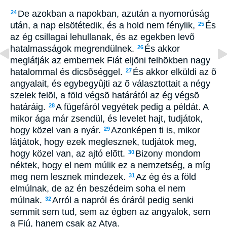
De azokban a napokban, azután a nyomorúság
24
után, a nap elsötétedik, és a hold nem fénylik,
És
25
az ég csillagai lehullanak, és az egekben levõ
hatalmasságok megrendülnek.
És akkor
26
meglátják az embernek Fiát eljõni felhõkben nagy
hatalommal és dicsõséggel.
És akkor elküldi az õ
27
angyalait, és egybegyûjti az õ választottait a négy
szelek felõl, a föld végsõ határától az ég végsõ
határáig.
A fügefáról vegyétek pedig a példát. A
28
mikor ága már zsendül, és levelet hajt, tudjátok,
hogy közel van a nyár.
Azonképen ti is, mikor
29
látjátok, hogy ezek meglesznek, tudjátok meg,
hogy közel van, az ajtó elõtt.
Bizony mondom
30
néktek, hogy el nem múlik ez a nemzetség, a míg
meg nem lesznek mindezek.
Az ég és a föld
31
elmúlnak, de az én beszédeim soha el nem
múlnak.
Arról a napról és óráról pedig senki
32
semmit sem tud, sem az égben az angyalok, sem
a Fiú, hanem csak az Atya.