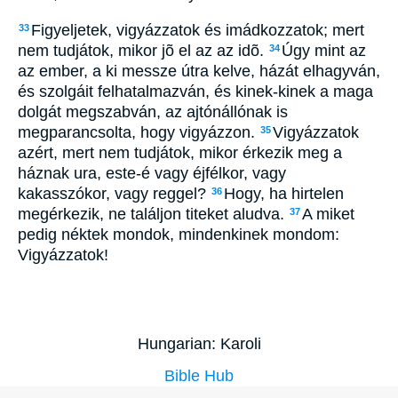
Figyeljetek, vigyázzatok és imádkozzatok; mert
33
nem tudjátok, mikor jõ el az az idõ.
Úgy mint az
34
az ember, a ki messze útra kelve, házát elhagyván,
és szolgáit felhatalmazván, és kinek-kinek a maga
dolgát megszabván, az ajtónállónak is
megparancsolta, hogy vigyázzon.
Vigyázzatok
35
azért, mert nem tudjátok, mikor érkezik meg a
háznak ura, este-é vagy éjfélkor, vagy
kakasszókor, vagy reggel?
Hogy, ha hirtelen
36
megérkezik, ne találjon titeket aludva.
A miket
37
pedig néktek mondok, mindenkinek mondom:
Vigyázzatok!
Hungarian: Karoli
Bible Hub