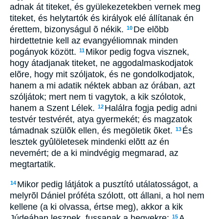
adnak át titeket, és gyülekezetekben vernek meg
titeket, és helytartók és királyok elé állítanak én
érettem, bizonyságul õ nékik.
De elõbb
10
hirdettetnie kell az evangyéliomnak minden
pogányok között.
Mikor pedig fogva visznek,
11
hogy átadjanak titeket, ne aggodalmaskodjatok
elõre, hogy mit szóljatok, és ne gondolkodjatok,
hanem a mi adatik néktek abban az órában, azt
szóljátok; mert nem ti vagytok, a kik szólotok,
hanem a Szent Lélek.
Halálra fogja pedig adni
12
testvér testvérét, atya gyermekét; és magzatok
támadnak szülõk ellen, és megöletik õket.
És
13
lesztek gyûlöletesek mindenki elõtt az én
nevemért; de a ki mindvégig megmarad, az
megtartatik.
Mikor pedig látjátok a pusztító utálatosságot, a
14
melyrõl Dániel próféta szólott, ott állani, a hol nem
kellene (a ki olvassa, értse meg), akkor a kik
Júdeában lesznek, fussanak a hegyekre;
A
15