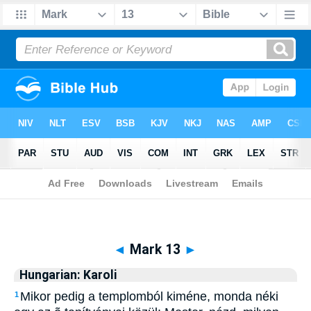
Biblia
>
Hungarian: Karoli
> Mark 13
◄
Mark 13
►
Hungarian: Karoli
Mikor pedig a templomból kiméne, monda néki
1