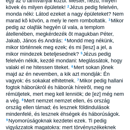
egy az õ tanítványai közül: Mester, nézd, milyen
kövek és milyen épületek!
Jézus pedig felelvén,
2
monda néki: Látod ezeket a nagy épületeket? Nem
marad kõ kövön, a mely le nem romboltatik.
Mikor
3
pedig az olajfák hegyén ül vala, a templom
átellenében, megkérdezék õt magukban Péter,
Jakab, János és András:
Mondd meg nékünk,
4
mikor történnek meg ezek; és mi [lesz] a jel, a
mikor mindezek beteljesednek?
Jézus pedig
5
felelvén nékik, kezdé mondani: Meglássátok, hogy
valaki el ne hitessen titeket.
Mert sokan jõnek
6
majd az én nevemben, a kik azt mondják: Én
vagyok: és sokakat elhitetnek.
Mikor pedig hallani
7
fogtok háborúkról és háborúk híreirõl, meg ne
rémüljetek, mert meg kell lenniök; de [ez] még nem
a vég.
Mert nemzet nemzet ellen, és ország
8
ország ellen támad; és lesznek földindulások
mindenfelé, és lesznek éhségek és háborúságok.
Nyomorúságoknak kezdetei ezek. Ti pedig
9
vigyázzatok magatokra: mert törvényszékeknek