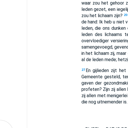
waar zou het gehoor z
leden gezet, een iegeli
zou het lichaam zijn?
20
de hand: Ik heb u niet
leden, die ons dunken 
leden des lichaams te
overvloediger versieri
samengevoegd, gevende
in het lichaam zij, maa
al de leden mede; hetzij
En gijlieden zijt he
27
Gemeente gesteld, ten
gaven der gezondmakin
profeten? Zijn zij allen
zij allen met menigerlei
die nog uitnemender is.