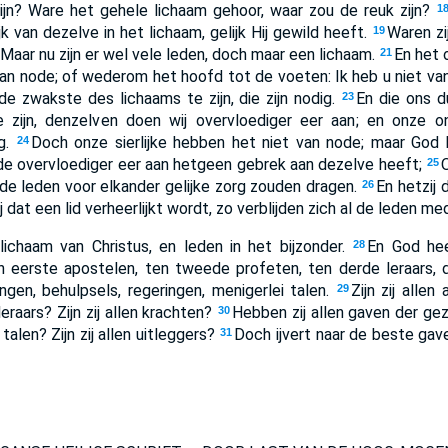
ijn? Ware het gehele lichaam gehoor, waar zou de reuk zijn?
1
jk van dezelve in het lichaam, gelijk Hij gewild heeft.
Waren zi
19
Maar nu zijn er wel vele leden, doch maar een lichaam.
En het 
21
 van node; of wederom het hoofd tot de voeten: Ik heb u niet va
de zwakste des lichaams te zijn, die zijn nodig.
En die ons d
23
 zijn, denzelven doen wij overvloediger eer aan; en onze on
ng.
Doch onze sierlijke hebben het niet van node; maar God 
24
 overvloediger eer aan hetgeen gebrek aan dezelve heeft;
25
r de leden voor elkander gelijke zorg zouden dragen.
En hetzij d
26
 dat een lid verheerlijkt wordt, zo verblijden zich al de leden me
t lichaam van Christus, en leden in het bijzonder.
En God he
28
 eerste apostelen, ten tweede profeten, ten derde leraars, d
gen, behulpsels, regeringen, menigerlei talen.
Zijn zij allen
29
 leraars? Zijn zij allen krachten?
Hebben zij allen gaven der g
30
 talen? Zijn zij allen uitleggers?
Doch ijvert naar de beste gave
31