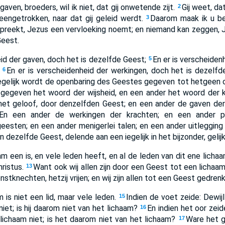
gaven, broeders, wil ik niet, dat gij onwetende zijt.
Gij weet, da
2
ngetrokken, naar dat gij geleid werdt.
Daarom maak ik u be
3
reekt, Jezus een vervloeking noemt; en niemand kan zeggen, J
Geest.
eid der gaven, doch het is dezelfde Geest;
En er is verscheiden
5
;
En er is verscheidenheid der werkingen, doch het is dezelfde 
6
egelijk wordt de openbaring des Geestes gegeven tot hetgeen o
gegeven het woord der wijsheid, en een ander het woord der k
het geloof, door denzelfden Geest; en een ander de gaven de
En een ander de werkingen der krachten; en een ander pr
eesten; en een ander menigerlei talen; en een ander uitlegging
 dezelfde Geest, delende aan een iegelijk in het bijzonder, gelijke
am een is, en vele leden heeft, en al de leden van dit ene lichaa
hristus.
Want ook wij allen zijn door een Geest tot een lichaa
13
ienstknechten, hetzij vrijen; en wij zijn allen tot een Geest gedrenk
 is niet een lid, maar vele leden.
Indien de voet zeide: Dewijl
15
niet; is hij daarom niet van het lichaam?
En indien het oor zeid
16
 lichaam niet; is het daarom niet van het lichaam?
Ware het g
17