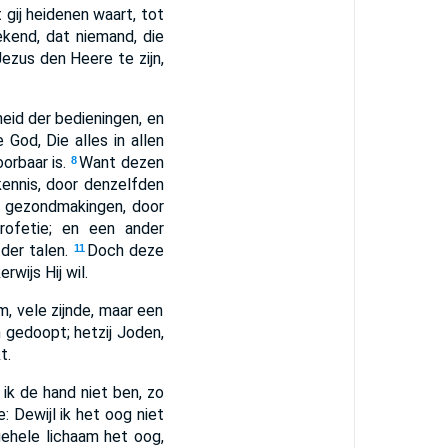
t gij heidenen waart, tot
kend, dat niemand, die
ezus den Heere te zijn,
heid der bedieningen, en
God, Die alles in allen
orbaar is.
Want dezen
8
ennis, door denzelfden
r gezondmakingen, door
ofetie; en een ander
 der talen.
Doch deze
11
rwijs Hij wil.
m, vele zijnde, maar een
m gedoopt; hetzij Joden,
t.
 ik de hand niet ben, zo
e: Dewijl ik het oog niet
ehele lichaam het oog,