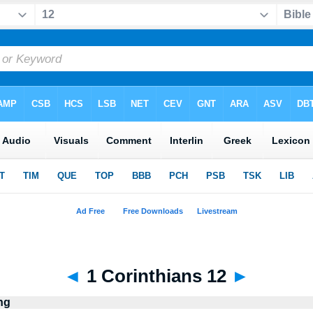
◄
1 Corinthians 12
►
ng