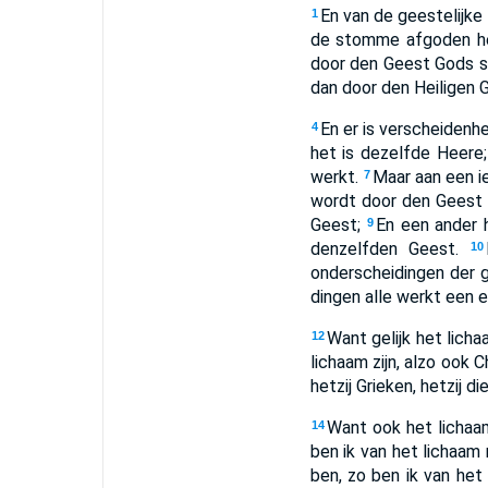
En van de geestelijke 
1
de stomme afgoden hee
door den Geest Gods sp
dan door den Heiligen 
En er is verscheidenh
4
het is dezelfde Heere
werkt.
Maar aan een i
7
wordt door den Geest 
Geest;
En een ander 
9
denzelfden Geest.
10
onderscheidingen der g
dingen alle werkt een en
Want gelijk het licha
12
lichaam zijn, alzo ook C
hetzij Grieken, hetzij d
Want ook het lichaam
14
ben ik van het lichaam 
ben, zo ben ik van het