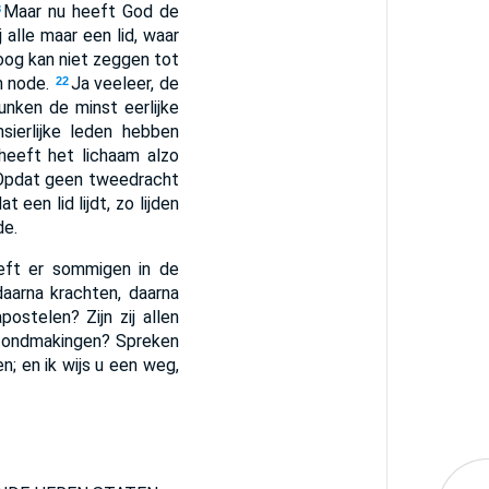
Maar nu heeft God de
8
j alle maar een lid, waar
oog kan niet zeggen tot
n node.
Ja veeleer, de
22
unken de minst eerlijke
sierlijke leden hebben
heeft het lichaam alzo
Opdat geen tweedracht
at een lid lijdt, zo lijden
de.
eft er sommigen in de
aarna krachten, daarna
 apostelen? Zijn zij allen
ezondmakingen? Spreken
n; en ik wijs u een weg,