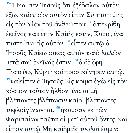
Ἤκουσεν Ἰησοῦς ὅτι ἐξέβαλον αὐτὸν
35
ἔξω, καὶ εὑρὼν αὐτὸν εἶπεν Σὺ πιστεύεις
εἰς τὸν Υἱὸν τοῦ ἀνθρώπου;
ἀπεκρίθη
36
ἐκεῖνος καὶ εἶπεν Καὶ τίς ἐστιν, Κύριε, ἵνα
πιστεύσω εἰς αὐτόν;
εἶπεν αὐτῷ ὁ
37
Ἰησοῦς Καὶ ἑώρακας αὐτὸν καὶ ὁ λαλῶν
μετὰ σοῦ ἐκεῖνός ἐστιν.
ὁ δὲ ἔφη
38
Πιστεύω, Κύριε· καὶ προσεκύνησεν αὐτῷ.
καὶ εἶπεν ὁ Ἰησοῦς Εἰς κρίμα ἐγὼ εἰς τὸν
39
κόσμον τοῦτον ἦλθον, ἵνα οἱ μὴ
βλέποντες βλέπωσιν καὶ οἱ βλέποντες
τυφλοὶ γένωνται.
ἤκουσαν ἐκ τῶν
40
Φαρισαίων ταῦτα οἱ μετ’ αὐτοῦ ὄντες, καὶ
εἶπαν αὐτῷ Μὴ καὶ ἡμεῖς τυφλοί ἐσμεν;