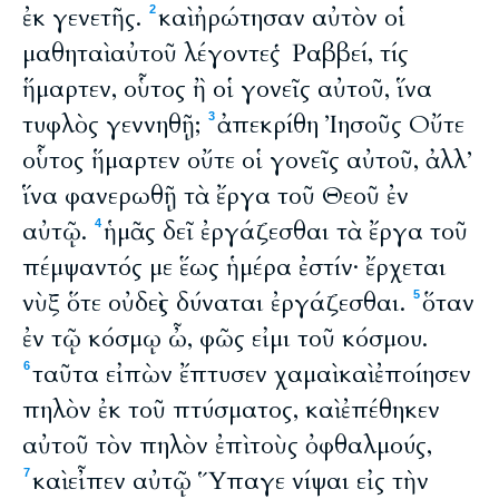
ἐκ γενετῆς.
καὶ ἠρώτησαν αὐτὸν οἱ
2
μαθηταὶ αὐτοῦ λέγοντες Ῥαββεί, τίς
ἥμαρτεν, οὗτος ἢ οἱ γονεῖς αὐτοῦ, ἵνα
τυφλὸς γεννηθῇ;
ἀπεκρίθη Ἰησοῦς Οὔτε
3
οὗτος ἥμαρτεν οὔτε οἱ γονεῖς αὐτοῦ, ἀλλ’
ἵνα φανερωθῇ τὰ ἔργα τοῦ Θεοῦ ἐν
αὐτῷ.
ἡμᾶς δεῖ ἐργάζεσθαι τὰ ἔργα τοῦ
4
πέμψαντός με ἕως ἡμέρα ἐστίν· ἔρχεται
νὺξ ὅτε οὐδεὶς δύναται ἐργάζεσθαι.
ὅταν
5
ἐν τῷ κόσμῳ ὦ, φῶς εἰμι τοῦ κόσμου.
ταῦτα εἰπὼν ἔπτυσεν χαμαὶ καὶ ἐποίησεν
6
πηλὸν ἐκ τοῦ πτύσματος, καὶ ἐπέθηκεν
αὐτοῦ τὸν πηλὸν ἐπὶ τοὺς ὀφθαλμούς,
καὶ εἶπεν αὐτῷ Ὕπαγε νίψαι εἰς τὴν
7