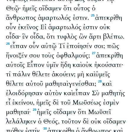
Θεῷ· ἡμεῖς οἴδαμεν ὅτι οὗτος ὁ
ἄνθρωπος ἁμαρτωλός ἐστιν.
ἀπεκρίθη
25
οὖν ἐκεῖνος Εἰ ἁμαρτωλός ἐστιν οὐκ
οἶδα· ἓν οἶδα, ὅτι τυφλὸς ὢν ἄρτι βλέπω.
εἶπαν οὖν αὐτῷ Τί ἐποίησέν σοι; πῶς
26
ἤνοιξέν σου τοὺς ὀφθαλμούς;
ἀπεκρίθη
27
αὐτοῖς Εἶπον ὑμῖν ἤδη καὶ οὐκ ἠκούσατε·
τί πάλιν θέλετε ἀκούειν; μὴ καὶ ὑμεῖς
θέλετε αὐτοῦ μαθηταὶ γενέσθαι;
καὶ
28
ἐλοιδόρησαν αὐτὸν καὶ εἶπαν Σὺ μαθητὴς
εἶ ἐκείνου, ἡμεῖς δὲ τοῦ Μωϋσέως ἐσμὲν
μαθηταί·
ἡμεῖς οἴδαμεν ὅτι Μωϋσεῖ
29
λελάληκεν ὁ Θεός, τοῦτον δὲ οὐκ οἴδαμεν
πόθεν ἐστίν.
ἀπεκρίθη ὁ ἄνθρωπος καὶ
30