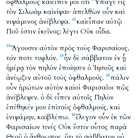
ὀφθαλμοὺς καὶ εἶπέν μοι ὅτι Ὕπαγε εἰς
τὸν Σιλωὰμ καὶ νίψαι· ἀπελθὼν οὖν καὶ
νιψάμενος ἀνέβλεψα.
καὶ εἶπαν αὐτῷ
12
Ποῦ ἐστιν ἐκεῖνος; λέγει Οὐκ οἶδα.
Ἄγουσιν αὐτὸν πρὸς τοὺς Φαρισαίους,
13
τόν ποτε τυφλόν.
ἦν δὲ σάββατον ἐν ᾗ
14
ἡμέρᾳ τὸν πηλὸν ἐποίησεν ὁ Ἰησοῦς καὶ
ἀνέῳξεν αὐτοῦ τοὺς ὀφθαλμούς.
πάλιν
15
οὖν ἠρώτων αὐτὸν καὶ οἱ Φαρισαῖοι πῶς
ἀνέβλεψεν. ὁ δὲ εἶπεν αὐτοῖς Πηλὸν
ἐπέθηκέν μου ἐπὶ τοὺς ὀφθαλμούς, καὶ
ἐνιψάμην, καὶ βλέπω.
ἔλεγον οὖν ἐκ τῶν
16
Φαρισαίων τινές Οὐκ ἔστιν οὗτος παρὰ
Θεοῦ ὁ ἄνθρωπος, ὅτι τὸ σάββατον οὐ