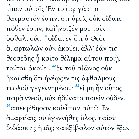
εἶπεν αὐτοῖς Ἐν τούτῳ γὰρ τὸ
θαυμαστόν ἐστιν, ὅτι ὑμεῖς οὐκ οἴδατε
πόθεν ἐστίν, καὶ ἤνοιξέν μου τοὺς
ὀφθαλμούς.
οἴδαμεν ὅτι ὁ Θεὸς
31
ἁμαρτωλῶν οὐκ ἀκούει, ἀλλ’ ἐάν τις
θεοσεβὴς ᾖ καὶ τὸ θέλημα αὐτοῦ ποιῇ,
τούτου ἀκούει.
ἐκ τοῦ αἰῶνος οὐκ
32
ἠκούσθη ὅτι ἠνέῳξέν τις ὀφθαλμοὺς
τυφλοῦ γεγεννημένου·
εἰ μὴ ἦν οὗτος
33
παρὰ Θεοῦ, οὐκ ἠδύνατο ποιεῖν οὐδέν.
ἀπεκρίθησαν καὶ εἶπαν αὐτῷ Ἐν
34
ἁμαρτίαις σὺ ἐγεννήθης ὅλος, καὶ σὺ
διδάσκεις ἡμᾶς; καὶ ἐξέβαλον αὐτὸν ἔξω.