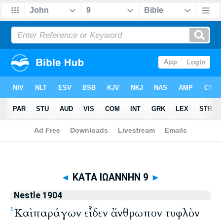
Biblia
>
Nestle 1904
> ΚΑΤΑ ΙΩΑΝΝΗΝ 9
◄
ΚΑΤΑ ΙΩΑΝΝΗΝ 9
►
Nestle 1904
Καὶ παράγων εἶδεν ἄνθρωπον τυφλὸν
1