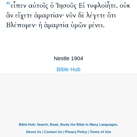
εἶπεν αὐτοῖς ὁ Ἰησοῦς Εἰ τυφλοὶ ἦτε, οὐκ
41
ἂν εἴχετε ἁμαρτίαν· νῦν δὲ λέγετε ὅτι
Βλέπομεν· ἡ ἁμαρτία ὑμῶν μένει.
Nestle 1904
Bible Hub