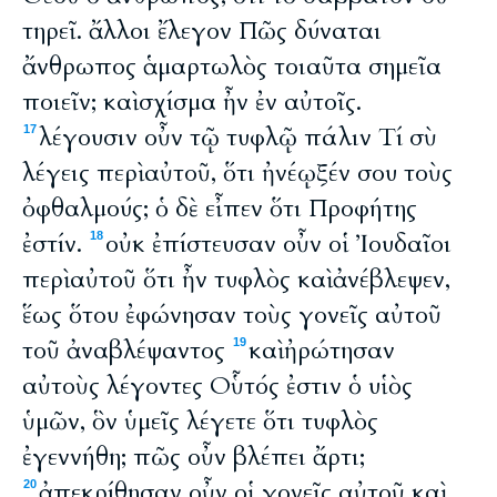
τηρεῖ. ἄλλοι ἔλεγον Πῶς δύναται
ἄνθρωπος ἁμαρτωλὸς τοιαῦτα σημεῖα
ποιεῖν; καὶ σχίσμα ἦν ἐν αὐτοῖς.
λέγουσιν οὖν τῷ τυφλῷ πάλιν Τί σὺ
17
λέγεις περὶ αὐτοῦ, ὅτι ἠνέῳξέν σου τοὺς
ὀφθαλμούς; ὁ δὲ εἶπεν ὅτι Προφήτης
ἐστίν.
οὐκ ἐπίστευσαν οὖν οἱ Ἰουδαῖοι
18
περὶ αὐτοῦ ὅτι ἦν τυφλὸς καὶ ἀνέβλεψεν,
ἕως ὅτου ἐφώνησαν τοὺς γονεῖς αὐτοῦ
τοῦ ἀναβλέψαντος
καὶ ἠρώτησαν
19
αὐτοὺς λέγοντες Οὗτός ἐστιν ὁ υἱὸς
ὑμῶν, ὃν ὑμεῖς λέγετε ὅτι τυφλὸς
ἐγεννήθη; πῶς οὖν βλέπει ἄρτι;
ἀπεκρίθησαν οὖν οἱ γονεῖς αὐτοῦ καὶ
20