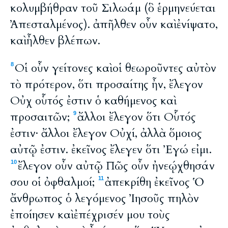
κολυμβήθραν τοῦ Σιλωάμ (ὃ ἑρμηνεύεται
Ἀπεσταλμένος). ἀπῆλθεν οὖν καὶ ἐνίψατο,
καὶ ἦλθεν βλέπων.
Οἱ οὖν γείτονες καὶ οἱ θεωροῦντες αὐτὸν
8
τὸ πρότερον, ὅτι προσαίτης ἦν, ἔλεγον
Οὐχ οὗτός ἐστιν ὁ καθήμενος καὶ
προσαιτῶν;
ἄλλοι ἔλεγον ὅτι Οὗτός
9
ἐστιν· ἄλλοι ἔλεγον Οὐχί, ἀλλὰ ὅμοιος
αὐτῷ ἐστιν. ἐκεῖνος ἔλεγεν ὅτι Ἐγώ εἰμι.
ἔλεγον οὖν αὐτῷ Πῶς οὖν ἠνεῴχθησάν
10
σου οἱ ὀφθαλμοί;
ἀπεκρίθη ἐκεῖνος Ὁ
11
ἄνθρωπος ὁ λεγόμενος Ἰησοῦς πηλὸν
ἐποίησεν καὶ ἐπέχρισέν μου τοὺς