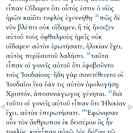
εἶπαν Οἴδαμεν ὅτι οὗτός ἐστιν ὁ υἱὸς
ἡμῶν καὶ ὅτι τυφλὸς ἐγεννήθη·
πῶς δὲ
21
νῦν βλέπει οὐκ οἴδαμεν, ἢ τίς ἤνοιξεν
αὐτοῦ τοὺς ὀφθαλμοὺς ἡμεῖς οὐκ
οἴδαμεν· αὐτὸν ἐρωτήσατε, ἡλικίαν ἔχει,
αὐτὸς περὶ ἑαυτοῦ λαλήσει.
ταῦτα
22
εἶπαν οἱ γονεῖς αὐτοῦ ὅτι ἐφοβοῦντο
τοὺς Ἰουδαίους· ἤδη γὰρ συνετέθειντο οἱ
Ἰουδαῖοι ἵνα ἐάν τις αὐτὸν ὁμολογήσῃ
Χριστόν, ἀποσυνάγωγος γένηται.
διὰ
23
τοῦτο οἱ γονεῖς αὐτοῦ εἶπαν ὅτι Ἡλικίαν
ἔχει, αὐτὸν ἐπερωτήσατε.
Ἐφώνησαν
24
οὖν τὸν ἄνθρωπον ἐκ δευτέρου ὃς ἦν
τυφλὸς, καὶ εἶπαν αὐτῷ Δὸς δόξαν τῷ