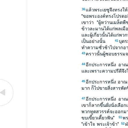
แล้วพระเยซูจึงทรงใ
36
"ขอพระองค์ทรงโปรดอธิ
เขาว่า "ผู้หว่านเมล็ดพื
ข้าวละมานได้แก่พลเม
และผู้เกี่ยวนั้นได้แก่พ
เป็นอย่างนั้น
บุตร
41
ทำความชั่วช้าไปจากอ
คราวนั้นผู้ชอบธรรมจ
43
อีกประการหนึ่ง อาณาจ
44
และเพราะความปรีดีจึงไปข
อีกประการหนึ่ง อาณา
45
มาก ก็ไปขายสิ่งสารพัดซึ่
อีกประการหนึ่ง อาณ
47
เขาก็ลากขึ้นฝั่งนั่งเลือก
พวกทูตสวรรค์จะออก
ขบเขี้ยวเคี้ยวฟัน"
พร
51
"เข้าใจ พระเจ้าข้า"
ฝ
52