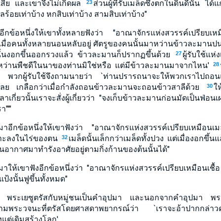
นเสีย และเขาจึงไม่เกิดผล
ส่วนผู้ที่รับเมล็ดซึ่งตกในดินดีนั้น ได
23
ลร้อยเท่าบ้าง หกสิบเท่าบ้าง สามสิบเท่าบ้าง"
ีกข้อหนึ่งให้เขาทั้งหลายฟังว่า "อาณาจักรแห่งสวรรค์เปรียบเห
เมื่อคนทั้งหลายนอนหลับอยู่ ศัตรูของคนนั้นมาหว่านข้าวละมานปนกั
วนั้นงอกขึ้นออกรวงแล้ว ข้าวละมานก็ปรากฏขึ้นด้วย
ผู้รับใช้แห
27
ด้หว่านพืชดีในนาของท่านมิใช่หรือ แต่มีข้าวละมานมาจากไหน'
28
' พวกผู้รับใช้จึงถามนายว่า `ท่านปรารถนาจะให้พวกเราไปถอน
เลย เกลือกว่าเมื่อกำลังถอนข้าวละมานจะถอนข้าวสาลีด้วย
ให
30
าเกี่ยวนั้นเราจะสั่งผู้เกี่ยวว่า "จงเก็บข้าวละมานก่อนมัดเป็นฟ่อนเ
า"'"
าอีกข้อหนึ่งให้เขาฟังว่า "อาณาจักรแห่งสวรรค์เปรียบเหมือนเมล็
เพาะลงในไร่ของตน
เมล็ดนั้นเล็กกว่าเมล็ดทั้งปวง แต่เมื่องอกขึ้น
32
นอากาศมาทำรังอาศัยอยู่ตามกิ่งก้านของต้นนั้นได้"
าให้เขาฟังอีกข้อหนึ่งว่า "อาณาจักรแห่งสวรรค์เปรียบเหมือนเชื้อ 
้งนั้นฟูขึ้นทั้งหมด"
สิ้น พระเยซูตรัสกับหมู่ชนเป็นคำอุปมา และนอกจากคำอุปมา พระ
ำเร็จตามพระวจนะที่ตรัสโดยศาสดาพยากรณ์ว่า `เราจะอ้าปากกล
้งแต่เดิมสร้างโลก'