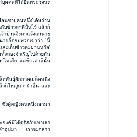
้แก่บุคคลที่ได้ยินพระวจนะ
มือนชายคนหนึ่งได้หว่าน
บข้าวสาลีนั้นไว้ แล้วก็
่งเจ้าบ้านจึงมาแจ้งแก่นาย
นายก็ตอบพวกเขาว่า `นี้
และเก็บข้าวละมานหรือ'
้ทั้งสองจำเริญไปด้วยกัน
ผาไฟเสีย แต่ข้าวสาลีนั้น
ดพันธุ์ผักกาดเมล็ดหนึ่ง
แล้วก็ใหญ่กว่าผักอื่น และ
ซึ่งผู้หญิงคนหนึ่งเอามา
องค์มิได้ตรัสกับเขาเลย
่าวคำอุปมา เราจะกล่าว