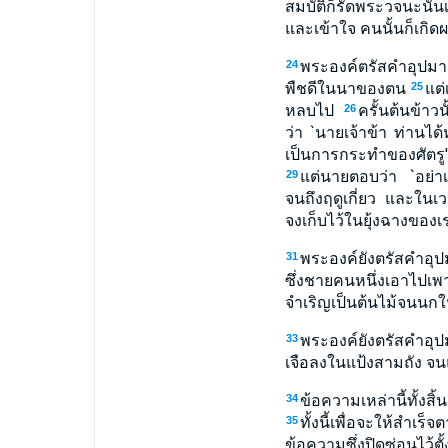
สมบัติก็รัดพระวจนะนั้
และเข้าใจ คนนั้นก็เกิดผ
พระองค์ตรัสคำอุปมาอ
24
พืชดีในนาของตน
แต่
25
หลบไป
ครั้นต้นข้า
26
ว่า `นายเจ้าข้า ท่านไ
เป็นการกระทำของศัตรู
แต่นายตอบว่า `อย่า
29
จนถึงฤดูเกี่ยว และในเวล
จงเก็บไว้ในยุ้งฉางของเร
พระองค์ยังตรัสคำอุปม
31
ซึ่งชายคนหนึ่งเอาไป
จำเริญเป็นต้นไม้จนนกใ
พระองค์ยังตรัสคำอุปม
33
เจือลงในแป้งสามถัง จนแป
ข้อความเหล่านี้ทั้ง
34
ทั้งนี้เพื่อจะให้ส
35
ข้อความซึ่งปิดซ่อนไว้ตั