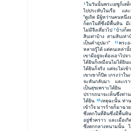
ในวันนั้นพระเยซูก็เส
1
ไปประทับในเรือ และบร
"ดูเถิด มีผู้หว่านคนหน
ก็ตกในที่ซึ่งมีพื้นหิน 
ไม่มีจึงเหี่ยวไป
บ้างก็
7
สิบเท่าบ้าง สามสิบเท่
เป็นคำอุปมา"
พระอง
11
หลายรู้ได้ แต่คนเหล่านั้
เขามีอยู่จะต้องเอาไป
ได้ยินก็เหมือนไม่ได้ยิ
ได้ยินก็จริง แต่จะไม่เข
เขาเขาก็ปิด เกรงว่าใ
จะหันกลับมา และเรา
เป็นสุขเพราะได้ยิ
ปรารถนาจะเห็นซึ่งท่านทั
ได้ยิน
เหตุฉะนั้น ท่า
18
เข้าใจ มารร้ายก็มาฉวยเ
ซึ่งตกในที่ดินซึ่งมีพื้น
อยู่ชั่วคราว และเมื่อ
ซึ่งตกกลางหนามนั้น ไ