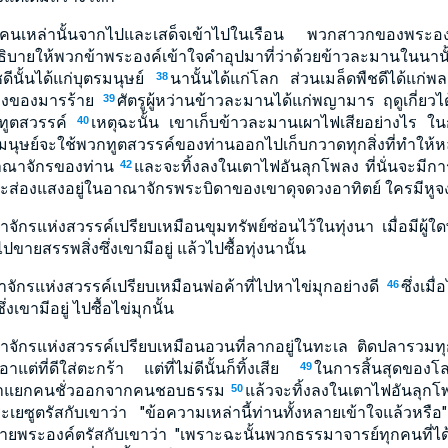
ห้คนเหล่านั้นจากไปและเสด็จเข้าไปในเรือน พวกสาวกของพระองค์
บายให้พวกข้าพระองค์เข้าใจคำอุปมาที่ว่าด้วยข้าวละมานในนาน
ชดีนั้นได้แก่บุตรมนุษย์
นานั้นได้แก่โลก ส่วนเมล็ดพืชดีได้แก่พ
38
ืองของมารร้าย
ศัตรูผู้หว่านข้าวละมานได้แก่พญามาร ฤดูเกี่ยวได
39
วกทูตสวรรค์
เหตุฉะนั้น เขาเก็บข้าวละมานเผาไฟเสียอย่างไร ในก
40
มนุษย์จะใช้พวกทูตสวรรค์ของท่านออกไปเก็บกวาดทุกสิ่งที่ทำให
าณาจักรของท่าน
และจะทิ้งลงในเตาไฟอันลุกโพลง ที่นั่นจะมีการร
42
ะส่องแสงอยู่ในอาณาจักรพระบิดาของเขาดุจดวงอาทิตย์ ใครมีหูจง
ักรแห่งสวรรค์เปรียบเหมือนขุมทรัพย์ซ่อนไว้ในทุ่งนา เมื่อมีผู้ใด
ายสรรพสิ่งซึ่งเขามีอยู่ แล้วไปซื้อทุ่งนานั้น
จักรแห่งสวรรค์เปรียบเหมือนพ่อค้าที่ไปหาไข่มุกอย่างดี
ซึ่งเมื
46
งเขามีอยู่ ไปซื้อไข่มุกนั้น
าจักรแห่งสวรรค์เปรียบเหมือนอวนที่ลากอยู่ในทะเล ติดปลารวม
เอาแต่ที่ดีใส่ตะกร้า แต่ที่ไม่ดีนั้นก็ทิ้งเสีย
ในการสิ้นสุดของโล
49
มาแยกคนชั่วออกจากคนชอบธรรม
แล้วจะทิ้งลงในเตาไฟอันลุกโพล
50
ะเยซูตรัสกับเขาว่า "ข้อความเหล่านี้ท่านทั้งหลายเข้าใจแล้วหรื
่ายพระองค์ตรัสกับเขาว่า "เพราะฉะนั้นพวกธรรมาจารย์ทุกคนที่ได้