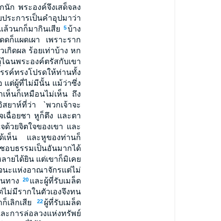
นัก พระองค์จึงเสด็จลง
ยประการเป็นคำอุปมาว่า
แล้วนกก็มากินเสีย
บ้าง
5
ดแดดก็แผดเผา เพราะราก
ล้วเกิดผล ร้อยเท่าบ้าง หก
ุไฉนพระองค์ตรัสกับเขา
รค์ทรงโปรดให้ท่านทั้ง
ต่ผู้ที่ไม่มีนั้น แม้ว่าซึ่ง
เห็นก็เหมือนไม่เห็น ถึง
สยาห์ที่ว่า `พวกเจ้าจะ
เฉื่อยชา หูก็ตึง และตา
ใจด้วยจิตใจของเขา และ
ได้เห็น และหูของท่านก็
ชอบธรรมเป็นอันมากได้
หลายได้ยิน แต่เขาก็มิเคย
ะวจนะแห่งอาณาจักรแต่ไม่
ิมหนทาง
และผู้ที่รับเมล็ด
20
ต่ไม่มีรากในตัวเองจึงทน
ก็เลิกเสีย
ผู้ที่รับเมล็ด
22
ละการล่อลวงแห่งทรัพย์