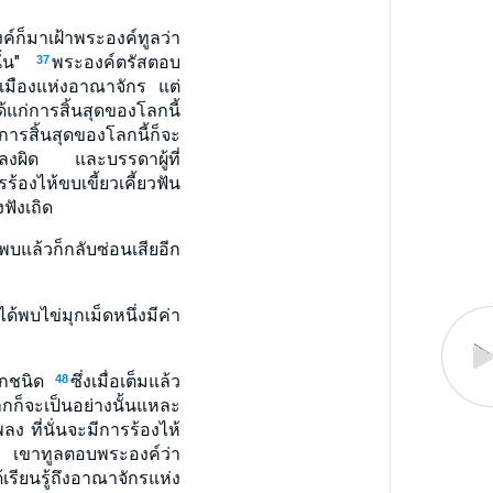
ก็มาเฝ้าพระองค์ทูลว่า
ั้น"
พระองค์ตรัสตอบ
37
ลเมืองแห่งอาณาจักร แต่
้แก่การสิ้นสุดของโลกนี้
ารสิ้นสุดของโลกนี้ก็จะ
้หลงผิด และบรรดาผู้ที่
้องไห้ขบเขี้ยวเคี้ยวฟัน
ฟังเถิด
พบแล้วก็กลับซ่อนเสียอีก
่อได้พบไข่มุกเม็ดหนึ่งมีค่า
ทุกชนิด
ซึ่งเมื่อเต็มแล้ว
48
กก็จะเป็นอย่างนั้นแหละ
ง ที่นั่นจะมีการร้องไห้
อ" เขาทูลตอบพระองค์ว่า
เรียนรู้ถึงอาณาจักรแห่ง