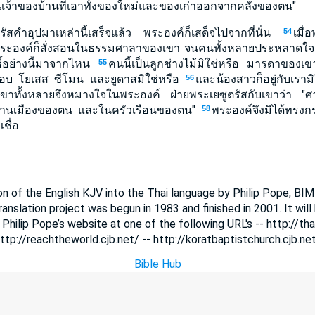
อนเจ้าของบ้านที่เอาทั้งของใหม่และของเก่าออกจากคลังของตน"
ตรัสคำอุปมาเหล่านี้เสร็จแล้ว พระองค์ก็เสด็จไปจากที่นั่น
เมื่
54
ระองค์ก็สั่งสอนในธรรมศาลาของเขา จนคนทั้งหลายประหลาดใจแล้ว
์อย่างนี้มาจากไหน
คนนี้เป็นลูกช่างไม้มิใช่หรือ มารดาของเขา
55
กอบ โยเสส ซีโมน และยูดาสมิใช่หรือ
และน้องสาวก็อยู่กับเรามิ
56
เขาทั้งหลายจึงหมางใจในพระองค์ ฝ่ายพระเยซูตรัสกับเขาว่า 
บ้านเมืองของตน และในครัวเรือนของตน"
พระองค์จึงมิได้ทรงก
58
ชื่อ
tion of the English KJV into the Thai language by Philip Pope, BIM
ranslation project was begun in 1983 and finished in 2001. It will 
t Philip Pope’s website at one of the following URL's -- http://tha
ttp://reachtheworld.cjb.net/ -- http://koratbaptistchurch.cjb.ne
Bible Hub