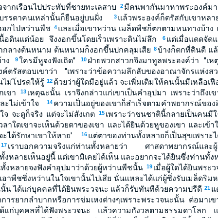
ด็จจากเรือนไปประทับที่ชายทะเลสาบ
มีคนพากันมาหาพระองค์มาก
2
รดาคนเหล่านั้นก็ยืนอยู่บนฝั่ง
แล้วพระองค์ก็ตรัสกับเขาหลา
3
ึ่งออกไปหว่านพืช
และเมื่อเขาหว่าน เมล็ดพืชก็ตกตามหนทางบ้าง 
4
มีเนื้อดินแต่น้อย จึงงอกขึ้นโดยเร็วเพราะดินไม่ลึก
แต่เมื่อแดดจั
6
ตกกลางต้นหนาม ต้นหนามก็งอกขึ้นปกคลุมเสีย
บ้างก็ตกที่ดินดี แ
8
าบ้าง
ใครมีหูจงฟังเถิด"
ฝ่ายพวกสาวกจึงมาทูลพระองค์ว่า "เหต
9
10
ค์ตรัสตอบเขาว่า "เพราะว่าข้อความลึกลับของอาณาจักรแห่งสวร
นไม่โปรดให้รู้
ด้วยว่าผู้ใดมีอยู่แล้ว จะเพิ่มเติมให้คนนั้นมีเหลือเฟือ แ
12
จากเขา
เหตุฉะนั้น เราจึงกล่าวแก่เขาเป็นคำอุปมา เพราะว่าถึงเขา
13
นและไม่เข้าใจ
ความเป็นอยู่ของเขาก็สำเร็จตามคำพยากรณ์ของอิ
14
้าใจ จะดูก็จริง แต่จะไม่สังเกต
เพราะว่าชนชาตินี้กลายเป็นคนมีใจ
15
นเวลาใดเขาจะเห็นด้วยตาของเขา และได้ยินด้วยหูของเขา และเข้า
จะได้รักษาเขาให้หาย'
แต่ตาของท่านทั้งหลายก็เป็นสุขเพราะ
16
น
เราบอกความจริงแก่ท่านทั้งหลายว่า ศาสดาพยากรณ์และผู้
17
้งหลายเห็นอยู่นี้ แต่เขามิเคยได้เห็น และอยากจะได้ยินซึ่งท่านทั้ง
นทั้งหลายจงฟังคำอุปมาว่าด้วยผู้หว่านพืชนั้น
เมื่อผู้ใดได้ยินพร
19
อาพืชซึ่งหว่านในใจเขานั้นไปเสีย นั่นแหละได้แก่ผู้ซึ่งรับเมล็ดร
หินนั้น ได้แก่บุคคลที่ได้ยินพระวจนะ แล้วก็รับทันทีด้วยความปรีดี
แ
21
เกิดการยากลำบากหรือการข่มเหงต่างๆเพราะพระวจนะนั้น ต่อมาเขา
ด้แก่บุคคลที่ได้ฟังพระวจนะ แล้วความกังวลตามธรรมดาโลก แ