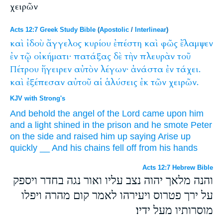
χειρῶν
Acts 12:7 Greek Study Bible
(
Apostolic
/
Interlinear
)
καὶ
ἰδοὺ
ἄγγελος
κυρίου
ἐπέστη
καὶ
φῶς
ἔλαμψεν
ἐν
τῷ
οἰκήματι·
πατάξας
δὲ
τὴν
πλευρὰν
τοῦ
Πέτρου
ἤγειρεν
αὐτὸν
λέγων·
ἀνάστα
ἐν
τάχει.
καὶ
ἐξέπεσαν
αὐτοῦ
αἱ
ἁλύσεις
ἐκ
τῶν
χειρῶν.
KJV with Strong's
And
behold
the angel
of the Lord
came upon
him
and
a light
shined
in
the prison
and
he smote
Peter
on the side
and raised
him
up
saying
Arise up
quickly
__
And
his
chains
fell off
from
his hands
Acts 12:7 Hebrew Bible
והנה מלאך יהוה נצב עליו ואור נגה בחדר ויספק
על ירך פטרוס ויעירהו לאמר קום מהרה ויפלו
מוסרותיו מעל ידיו׃