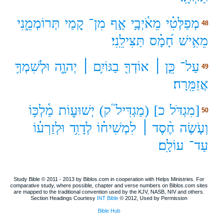
מְפַלְּטִ֗י
מֵאֹ֫יְבָ֥י
אַ֣ף
מִן־
קָ֭מַי
תְּרוֹמְמֵ֑נִי
48
מֵאִ֥ישׁ
חָ֝מָ֗ס
תַּצִּילֵֽנִי׃
עַל־
כֵּ֤ן ׀
אוֹדְךָ֖
בַגּוֹיִ֥ם ׀
יְהוָ֑ה
וּלְשִׁמְךָ֥
49
אֲזַמֵּֽרָה׃
[מִגְדֹּל
כ]
(מַגְדִּיל֮
ק)
יְשׁוּע֪וֹת
מַ֫לְכּ֥וֹ
50
וְעֹ֤שֶׂה
חֶ֨סֶד ׀
לִמְשִׁיח֗וֹ
לְדָוִ֥ד
וּלְזַרְע֗וֹ
עַד־
עוֹלָֽם׃
Study Bible © 2011 - 2013 by Biblos.com in cooperation with Helps Ministries. For
comparative study, where possible, chapter and verse numbers on Biblos.com sites
are mapped to the traditional convention used by the KJV, NASB, NIV and others.
Section Headings Courtesy
INT Bible
© 2012, Used by Permission
Bible Hub