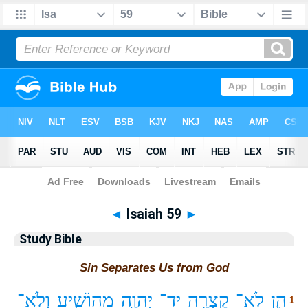
Bible
>
Study Bible
> Isaiah 59
◄
Isaiah 59
►
Study Bible
Sin Separates Us from God
הֵ֛ן
לֹֽא־
קָצְרָ֥ה
יַד־
יְהוָ֖ה
מֵֽהוֹשִׁ֑יעַ
וְלֹא־
1