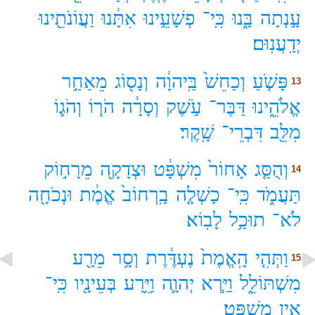
עָ֣נְתָה
בָּ֑נוּ
כִּֽי־
פְשָׁעֵ֣ינוּ
אִתָּ֔נוּ
וַעֲוֹנֹתֵ֖ינוּ
יְדַֽעֲנֽוּם׃
פָּשֹׁ֤עַ
וְכַחֵשׁ֙
בַּֽיהוָ֔ה
וְנָס֖וֹג
מֵאַחַ֣ר
13
אֱלֹהֵ֑ינוּ
דַּבֶּר־
עֹ֣שֶׁק
וְסָרָ֔ה
הֹר֧וֹ
וְהֹג֛וֹ
מִלֵּ֖ב
דִּבְרֵי־
שָֽׁקֶר׃
וְהֻסַּ֤ג
אָחוֹר֙
מִשְׁפָּ֔ט
וּצְדָקָ֖ה
מֵרָח֣וֹק
14
תַּעֲמֹ֑ד
כִּֽי־
כָשְׁלָ֤ה
בָֽרְחוֹב֙
אֱמֶ֔ת
וּנְכֹחָ֖ה
לֹא־
תוּכַ֥ל
לָבֽוֹא׃
וַתְּהִ֤י
הָֽאֱמֶת֙
נֶעְדֶּ֔רֶת
וְסָ֥ר
מֵרָ֖ע
15
מִשְׁתּוֹלֵ֑ל
וַיַּ֧רְא
יְהוָ֛ה
וַיֵּ֥רַע
בְּעֵינָ֖יו
כִּֽי־
אֵ֥ין
מִשְׁפָּֽט׃