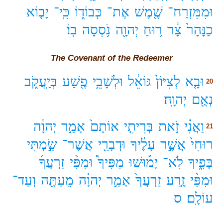
וּמִמִּזְרַח־
שֶׁ֖מֶשׁ
אֶת־
כְּבוֹד֑וֹ
כִּֽי־
יָב֤וֹא
כַנָּהָר֙
צָ֔ר
ר֥וּחַ
יְהוָ֖ה
נֹ֥סְסָה
בֽוֹ׃
The Covenant of the Redeemer
וּבָ֤א
לְצִיּוֹן֙
גּוֹאֵ֔ל
וּלְשָׁבֵ֥י
פֶ֖שַׁע
בְּיַֽעֲקֹ֑ב
20
נְאֻ֖ם
יְהוָֽה׃
וַאֲנִ֗י
זֹ֣את
בְּרִיתִ֤י
אוֹתָם֙
אָמַ֣ר
יְהוָ֔ה
21
רוּחִי֙
אֲשֶׁ֣ר
עָלֶ֔יךָ
וּדְבָרַ֖י
אֲשֶׁר־
שַׂ֣מְתִּי
בְּפִ֑יךָ
לֹֽא־
יָמ֡וּשׁוּ
מִפִּיךָ֩
וּמִפִּ֨י
זַרְעֲךָ֜
וּמִפִּ֨י
זֶ֤רַע
זַרְעֲךָ֙
אָמַ֣ר
יְהוָ֔ה
מֵעַתָּ֖ה
וְעַד־
עוֹלָֽם׃
ס