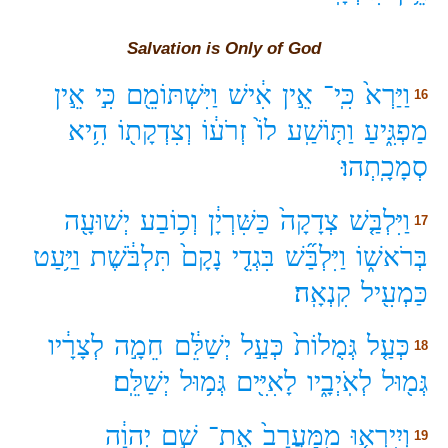
Salvation is Only of God
וַיַּרְא֙
כִּֽי־
אֵ֣ין
אִ֔ישׁ
וַיִּשְׁתּוֹמֵ֖ם
כִּ֣י
אֵ֣ין
16
מַפְגִּ֑יעַ
וַתּ֤וֹשַֽׁע
לוֹ֙
זְרֹע֔וֹ
וְצִדְקָת֖וֹ
הִ֥יא
סְמָכָֽתְהוּ׃
וַיִּלְבַּ֤שׁ
צְדָקָה֙
כַּשִּׁרְיָ֔ן
וְכ֥וֹבַע
יְשׁוּעָ֖ה
17
בְּרֹאשׁ֑וֹ
וַיִּלְבַּ֞שׁ
בִּגְדֵ֤י
נָקָם֙
תִּלְבֹּ֔שֶׁת
וַיַּ֥עַט
כַּמְעִ֖יל
קִנְאָֽה׃
כְּעַ֤ל
גְּמֻלוֹת֙
כְּעַ֣ל
יְשַׁלֵּ֔ם
חֵמָ֣ה
לְצָרָ֔יו
18
גְּמ֖וּל
לְאֹֽיְבָ֑יו
לָאִיִּ֖ים
גְּמ֥וּל
יְשַׁלֵּֽם׃
וְיִֽירְא֤וּ
מִֽמַּעֲרָב֙
אֶת־
שֵׁ֣ם
יְהוָ֔ה
19