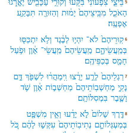
בֵּיצֵ֤י
צִפְעוֹנִי֙
בִּקֵּ֔עוּ
וְקוּרֵ֥י
עַכָּבִ֖ישׁ
יֶאֱרֹ֑גוּ
5
הָאֹכֵ֤ל
מִבֵּֽיצֵיהֶם֙
יָמ֔וּת
וְהַזּוּרֶ֖ה
תִּבָּקַ֥ע
אֶפְעֶֽה׃
קֽוּרֵיהֶם֙
לֹא־
יִהְי֣וּ
לְבֶ֔גֶד
וְלֹ֥א
יִתְכַּסּ֖וּ
6
בְּמַֽעֲשֵׂיהֶ֑ם
מַֽעֲשֵׂיהֶם֙
מַֽעֲשֵׂי־
אָ֔וֶן
וּפֹ֥עַל
חָמָ֖ס
בְּכַפֵּיהֶֽם׃
רַגְלֵיהֶם֙
לָרַ֣ע
יָרֻ֔צוּ
וִֽימַהֲר֔וּ
לִשְׁפֹּ֖ךְ
דָּ֣ם
7
נָקִ֑י
מַחְשְׁבֽוֹתֵיהֶם֙
מַחְשְׁב֣וֹת
אָ֔וֶן
שֹׁ֥ד
וָשֶׁ֖בֶר
בִּמְסִלּוֹתָֽם׃
דֶּ֤רֶךְ
שָׁלוֹם֙
לֹ֣א
יָדָ֔עוּ
וְאֵ֥ין
מִשְׁפָּ֖ט
8
בְּמַעְגְּלוֹתָ֑ם
נְתִיבֽוֹתֵיהֶם֙
עִקְּשׁ֣וּ
לָהֶ֔ם
כֹּ֚ל