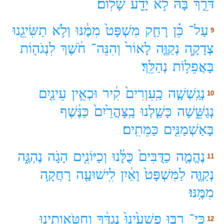
דֹּרֵ֣ךְ
בָּ֔הּ
לֹ֥א
יָדַ֖ע
שָׁלֽוֹם׃
עַל־
כֵּ֗ן
רָחַ֤ק
מִשְׁפָּט֙
מִמֶּ֔נּוּ
וְלֹ֥א
תַשִּׂיגֵ֖נוּ
9
צְדָקָ֑ה
נְקַוֶּ֤ה
לָאוֹר֙
וְהִנֵּה־
חֹ֔שֶׁךְ
לִנְגֹה֖וֹת
בָּאֲפֵל֥וֹת
נְהַלֵּֽךְ׃
נְגַֽשְׁשָׁ֤ה
כַֽעִוְרִים֙
קִ֔יר
וּכְאֵ֥ין
עֵינַ֖יִם
10
נְגַשֵּׁ֑שָׁה
כָּשַׁ֤לְנוּ
בַֽצָּהֳרַ֙יִם֙
כַּנֶּ֔שֶׁף
בָּאַשְׁמַנִּ֖ים
כַּמֵּתִֽים׃
נֶהֱמֶ֤ה
כַדֻּבִּים֙
כֻּלָּ֔נוּ
וְכַיּוֹנִ֖ים
הָגֹ֣ה
נֶהְגֶּ֑ה
11
נְקַוֶּ֤ה
לַמִּשְׁפָּט֙
וָאַ֔יִן
לִֽישׁוּעָ֖ה
רָחֲקָ֥ה
מִמֶּֽנּוּ׃
כִּֽי־
רַבּ֤וּ
פְשָׁעֵ֙ינוּ֙
נֶגְדֶּ֔ךָ
וְחַטֹּאותֵ֖ינוּ
12