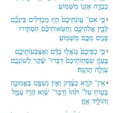
כָבְדָ֥ה
אָזְנ֖וֹ
מִשְּׁמֽוֹעַ׃
כִּ֤י
אִם־
עֲוֹנֹֽתֵיכֶם֙
הָי֣וּ
מַבְדִּלִ֔ים
בֵּינֵכֶ֕ם
2
לְבֵ֖ין
אֱלֹֽהֵיכֶ֑ם
וְחַטֹּֽאותֵיכֶ֗ם
הִסְתִּ֧ירוּ
פָנִ֛ים
מִכֶּ֖ם
מִשְּׁמֽוֹעַ׃
כִּ֤י
כַפֵּיכֶם֙
נְגֹאֲל֣וּ
בַדָּ֔ם
וְאֶצְבְּעוֹתֵיכֶ֖ם
3
בֶּֽעָוֹ֑ן
שִׂפְתֽוֹתֵיכֶם֙
דִּבְּרוּ־
שֶׁ֔קֶר
לְשׁוֹנְכֶ֖ם
עַוְלָ֥ה
תֶהְגֶּֽה׃
אֵין־
קֹרֵ֣א
בְצֶ֔דֶק
וְאֵ֥ין
נִשְׁפָּ֖ט
בֶּאֱמוּנָ֑ה
4
בָּט֤וֹחַ
עַל־
תֹּ֙הוּ֙
וְדַבֶּר־
שָׁ֔וְא
הָר֥וֹ
עָמָ֖ל
וְהוֹלֵ֥יד
אָֽוֶן׃