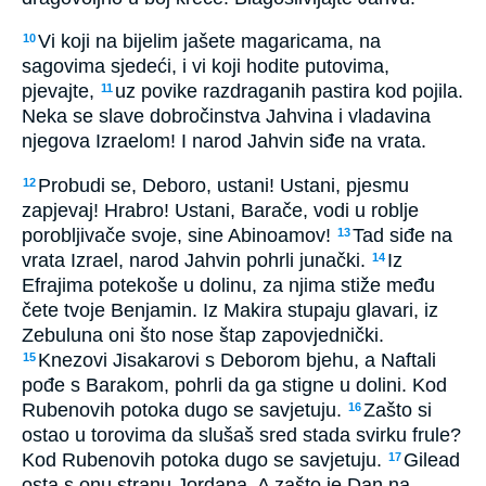
Vi koji na bijelim jašete magaricama, na
10
sagovima sjedeći, i vi koji hodite putovima,
pjevajte,
uz povike razdraganih pastira kod pojila.
11
Neka se slave dobročinstva Jahvina i vladavina
njegova Izraelom! I narod Jahvin siđe na vrata.
Probudi se, Deboro, ustani! Ustani, pjesmu
12
zapjevaj! Hrabro! Ustani, Barače, vodi u roblje
porobljivače svoje, sine Abinoamov!
Tad siđe na
13
vrata Izrael, narod Jahvin pohrli junački.
Iz
14
Efrajima potekoše u dolinu, za njima stiže među
čete tvoje Benjamin. Iz Makira stupaju glavari, iz
Zebuluna oni što nose štap zapovjednički.
Knezovi Jisakarovi s Deborom bjehu, a Naftali
15
pođe s Barakom, pohrli da ga stigne u dolini. Kod
Rubenovih potoka dugo se savjetuju.
Zašto si
16
ostao u torovima da slušaš sred stada svirku frule?
Kod Rubenovih potoka dugo se savjetuju.
Gilead
17
osta s onu stranu Jordana. A zašto je Dan na