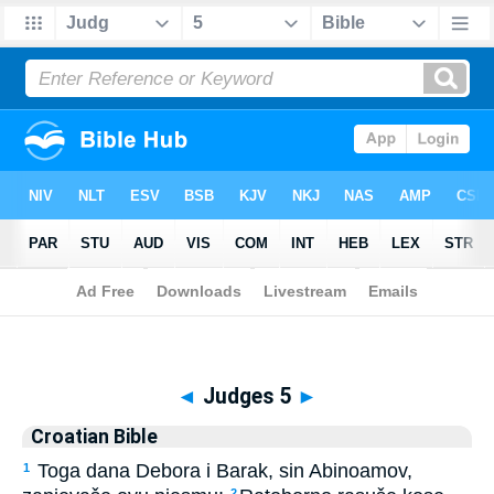
Biblia
>
Croatian Bible
> Judges 5
◄
Judges 5
►
Croatian Bible
Toga dana Debora i Barak, sin Abinoamov,
1
2