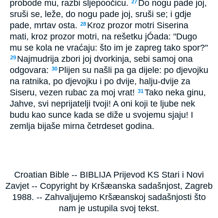
probode mu, razbi sljepoočicu.
Do nogu pade joj,
27
sruši se, leže, do nogu pade joj, sruši se; i gdje
pade, mrtav osta.
Kroz prozor motri Siserina
28
mati, kroz prozor motri, na rešetku jÓada: "Dugo
mu se kola ne vraćaju: što im je zapreg tako spor?"
Najmudrija zbori joj dvorkinja, sebi samoj ona
29
odgovara:
Plijen su našli pa ga dijele: po djevojku
30
na ratnika, po djevojku i po dvije, halju-dvije za
Siseru, vezen rubac za moj vrat!
Tako neka ginu,
31
Jahve, svi neprijatelji tvoji! A oni koji te ljube nek
budu kao sunce kada se diže u svojemu sjaju! I
zemlja bijaše mirna četrdeset godina.
Croatian Bible -- BIBLIJA Prijevod KS Stari i Novi
Zavjet -- Copyright by Kršæanska sadašnjost, Zagreb
1988. -- Zahvaljujemo Kršæanskoj sadašnjosti što
nam je ustupila svoj tekst.