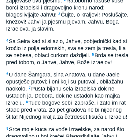
zapjevaše ovu pjesmu:
Ratoborno rasuše kose
borci izraelski i dragovoljno krenu narod:
blagoslivljajte Jahvu!
Čujte, o kraljevi! Poslušajte,
3
knezovi! Jahvi ja pjesmu pjevam, Jahvu, Boga
Izraelova, ja slavim.
Sa Seira kad si silazio, Jahve, pobjednički kad si
4
kročio iz polja edomskih, sva se zemlja tresla, lila
se nebesa, oblaci curkom daždjeli.
Brda se tresla
5
pred tobom, o Jahve, Jahve, Bože Izraelov!
U dane Šamgara, sina Anatova, u dane Jaele
6
opustješe putovi; i oni koji su putovali, obilažahu
naokolo.
Pusta bijahu sela izraelska dok ne
7
ustadoh ja, Debora, dok ne ustadoh kao majka
Izraelu.
Tuđe bogove sebi izabraše, i zato im rat
8
stade pred vrata. Za pet gradova ne bi nijednog
štita! Nijednog kralja za četrdeset tisuća u Izraelu!
Srce moje kuca za vođe izraelske, za narod što
9
dragovoljno u boj kreće! Blagoslivljajte Jahvu!