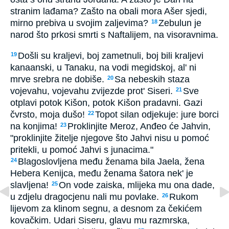
stranim lađama? Zašto na obali mora Ašer sjedi,
mirno prebiva u svojim zaljevima?
Zebulun je
18
narod što prkosi smrti s Naftalijem, na visoravnima.
Došli su kraljevi, boj zametnuli, boj bili kraljevi
19
kanaanski, u Tanaku, na vodi megidskoj, al' ni
mrve srebra ne dobiše.
Sa nebeskih staza
20
vojevahu, vojevahu zvijezde prot' Siseri.
Sve
21
otplavi potok Kišon, potok Kišon pradavni. Gazi
čvrsto, moja dušo!
Topot silan odjekuje: jure borci
22
na konjima!
Proklinjite Meroz, Anđeo će Jahvin,
23
"proklinjite žitelje njegove što Jahvi nisu u pomoć
pritekli, u pomoć Jahvi s junacima."
Blagoslovljena među ženama bila Jaela, žena
24
Hebera Kenijca, među ženama šatora nek' je
slavljena!
On vode zaiska, mlijeka mu ona dade,
25
u zdjelu dragocjenu nali mu povlake.
Rukom
26
lijevom za klinom segnu, a desnom za čekićem
kovačkim. Udari Siseru, glavu mu razmrska,