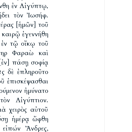
νθη ἐν Αἰγύπτῳ,
ᾔδει τὸν Ἰωσήφ.
έρας [ἡμῶν] τοῦ
 καιρῷ ἐγεννήθη
 ἐν τῷ οἴκῳ τοῦ
άτηρ Φαραὼ καὶ
[ἐν] πάσῃ σοφίᾳ
ς δὲ ἐπληροῦτο
οῦ ἐπισκέψασθαι
κούμενον ἠμύνατο
τὸν Αἰγύπτιον.
διὰ χειρὸς αὐτοῦ
ύσῃ ἡμέρᾳ ὤφθη
 εἰπών Ἄνδρες,