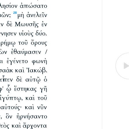
πλησίον ἀπώσατο
ἡμῶν;
μὴ ἀνελεῖν
28
εν δὲ Μωυσῆς ἐν
νησεν υἱοὺς δύο.
ρήμῳ τοῦ ὄρους
ὼν ἐθαύμασεν /
ι ἐγένετο φωνὴ
σαὰκ καὶ Ἰακώβ.
εἶπεν δὲ αὐτῷ ὁ
φ' ᾧ ἕστηκας γῆ
Αἰγύπτῳ, καὶ τοῦ
αὐτούς· καὶ νῦν
, ὃν ἠρνήσαντο
θεὸς καὶ ἄρχοντα