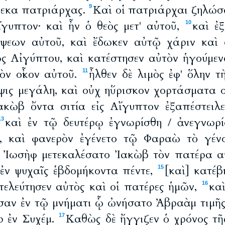
δεκα πατριάρχας.
Καὶ οἱ πατριάρχαι ζηλώσ
9
ἴγυπτον· καὶ ἦν ὁ θεὸς μετ' αὐτοῦ,
καὶ ἐ
10
ψεων αὐτοῦ, καὶ ἔδωκεν αὐτῷ χάριν καὶ σ
 Αἰγύπτου, καὶ κατέστησεν αὐτὸν ἡγούμεν
τὸν οἶκον αὐτοῦ.
ἦλθεν δὲ λιμὸς ἐφ' ὅλην 
11
ψις μεγάλη, καὶ οὐχ ηὕρισκον χορτάσματα ο
ακὼβ ὄντα σιτία εἰς Αἴγυπτον ἐξαπέστειλ
καὶ ἐν τῷ δευτέρῳ ἐγνωρίσθη / ἀνεγνωρ
13
ῦ, καὶ φανερὸν ἐγένετο τῷ Φαραὼ τὸ γένο
ὲ Ἰωσὴφ μετεκαλέσατο Ἰακὼβ τὸν πατέρα α
 ἐν ψυχαῖς ἑβδομήκοντα πέντε,
[καὶ] κατέβ
15
τελεύτησεν αὐτὸς καὶ οἱ πατέρες ἡμῶν,
καὶ
16
ησαν ἐν τῷ μνήματι ᾧ ὠνήσατο Ἀβραὰμ τιμῆ
 ἐν Συχέμ.
Καθὼς δὲ ἤγγιζεν ὁ χρόνος τῆ
17