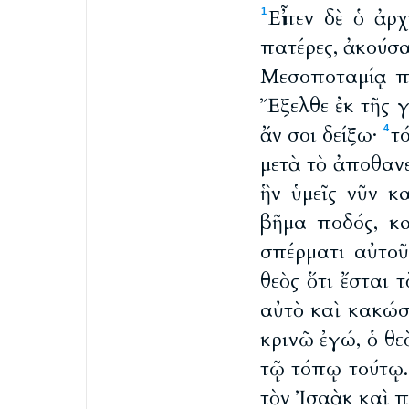
Εἶπεν δὲ ὁ ἀρχ
1
πατέρες, ἀκούσα
Μεσοποταμίᾳ π
Ἔξελθε ἐκ τῆς γ
ἄν σοι δείξω·
τ
4
μετὰ τὸ ἀποθανε
ἣν ὑμεῖς νῦν κα
βῆμα ποδός, κα
σπέρματι αὐτοῦ
θεὸς ὅτι ἔσται
αὐτὸ καὶ κακώσ
κρινῶ ἐγώ, ὁ θεὸ
τῷ τόπῳ τούτῳ
τὸν Ἰσαὰκ καὶ π