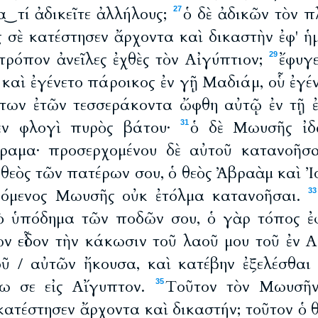
α ͜ τί ἀδικεῖτε ἀλλήλους;
ὁ δὲ ἀδικῶν τὸν 
27
ς σὲ κατέστησεν ἄρχοντα καὶ δικαστὴν ἐφ' 
 τρόπον ἀνεῖλες ἐχθὲς τὸν Αἰγύπτιον;
ἔφυγ
29
καὶ ἐγένετο πάροικος ἐν γῇ Μαδιάμ, οὗ ἐγέν
των ἐτῶν τεσσεράκοντα ὤφθη αὐτῷ ἐν τῇ ἐ
ἐν φλογὶ πυρὸς βάτου·
ὁ δὲ Μωυσῆς ἰδ
31
ὅραμα· προσερχομένου δὲ αὐτοῦ κατανοῆσα
θεὸς τῶν πατέρων σου, ὁ θεὸς Ἀβραὰμ καὶ Ἰ
ενόμενος Μωυσῆς οὐκ ἐτόλμα κατανοῆσαι.
33
ὸ ὑπόδημα τῶν ποδῶν σου, ὁ γὰρ τόπος ἐ
ὼν εἶδον τὴν κάκωσιν τοῦ λαοῦ μου τοῦ ἐν 
ῦ / αὐτῶν ἤκουσα, καὶ κατέβην ἐξελέσθαι 
λω σε εἰς Αἴγυπτον.
Τοῦτον τὸν Μωυσῆν
35
 κατέστησεν ἄρχοντα καὶ δικαστήν; τοῦτον ὁ 