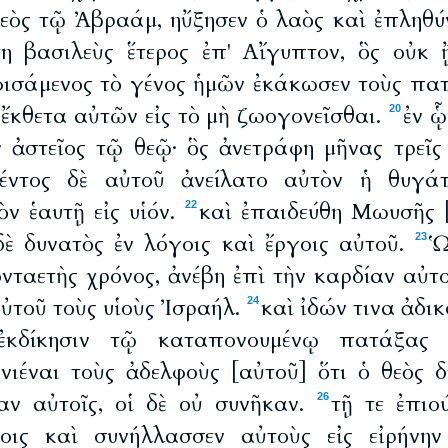
εὸς τῷ Ἀβραάμ, ηὔξησεν ὁ λαὸς καὶ ἐπληθύ
η βασιλεὺς ἕτερος ἐπ' Αἴγυπτον, ὃς οὐκ 
ισάμενος τὸ γένος ἡμῶν ἐκάκωσεν τοὺς πατ
 ἔκθετα αὐτῶν εἰς τὸ μὴ ζωογονεῖσθαι.
ἐν ᾧ
20
 ἀστεῖος τῷ θεῷ· ὃς ἀνετράφη μῆνας τρεῖς
θέντος δὲ αὐτοῦ ἀνείλατο αὐτὸν ἡ θυγ
ν ἑαυτῇ εἰς υἱόν.
καὶ ἐπαιδεύθη Μωυσῆς 
22
δὲ δυνατὸς ἐν λόγοις καὶ ἔργοις αὐτοῦ.
Ὡ
23
νταετὴς χρόνος, ἀνέβη ἐπὶ τὴν καρδίαν αὐτ
ὐτοῦ τοὺς υἱοὺς Ἰσραήλ.
καὶ ἰδών τινα ἀδι
24
ἐκδίκησιν τῷ καταπονουμένῳ πατάξας 
υνιέναι τοὺς ἀδελφοὺς [αὐτοῦ] ὅτι ὁ θεὸς 
αν αὐτοῖς, οἱ δὲ οὐ συνῆκαν.
τῇ τε ἐπιο
26
νοις καὶ συνήλλασσεν αὐτοὺς εἰς εἰρήνην