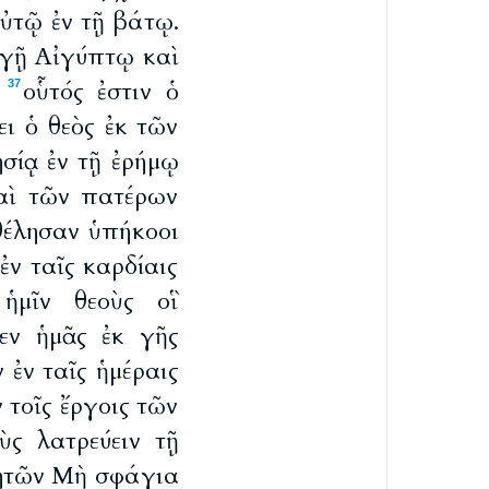
ὐτῷ ἐν τῇ βάτῳ.
/ γῇ Αἰγύπτῳ καὶ
.
οὗτός ἐστιν ὁ
37
ι ὁ θεὸς ἐκ τῶν
ησίᾳ ἐν τῇ ἐρήμῳ
καὶ τῶν πατέρων
θέλησαν ὑπήκοοι
ν ταῖς καρδίαις
ἡμῖν θεοὺς οἳ
εν ἡμᾶς ἐκ γῆς
 ἐν ταῖς ἡμέραις
 τοῖς ἔργοις τῶν
ὺς λατρεύειν τῇ
φητῶν Μὴ σφάγια