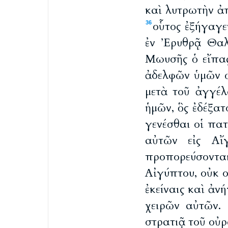
καὶ λυτρωτὴν ἀ
οὗτος ἐξήγαγε
36
ἐν Ἐρυθρᾷ Θαλ
Μωυσῆς ὁ εἴπας
ἀδελφῶν ὑμῶν 
μετὰ τοῦ ἀγγέλ
ἡμῶν, ὃς ἐδέξατ
γενέσθαι οἱ πα
αὐτῶν εἰς Αἴ
προπορεύσοντα
Αἰγύπτου, οὐκ ο
ἐκείναις καὶ ἀν
χειρῶν αὐτῶν.
στρατιᾷ τοῦ οὐ