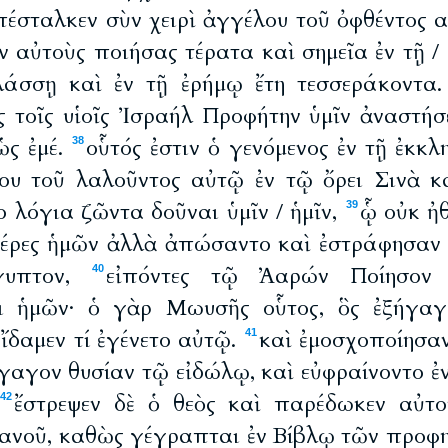
πέσταλκεν σὺν χειρὶ ἀγγέλου τοῦ ὀφθέντος α
ν αὐτοὺς ποιήσας τέρατα καὶ σημεῖα ἐν τῇ 
άσσῃ καὶ ἐν τῇ ἐρήμῳ ἔτη τεσσεράκοντα
 τοῖς υἱοῖς Ἰσραήλ Προφήτην ὑμῖν ἀναστήσε
ὡς ἐμέ.
οὗτός ἐστιν ὁ γενόμενος ἐν τῇ ἐκκλ
38
ου τοῦ λαλοῦντος αὐτῷ ἐν τῷ ὄρει Σινὰ 
ο λόγια ζῶντα δοῦναι ὑμῖν / ἡμῖν,
ᾧ οὐκ ἠ
39
τέρες ἡμῶν ἀλλὰ ἀπώσαντο καὶ ἐστράφησαν ἐ
γυπτον,
εἰπόντες τῷ Ἀαρών Ποίησον 
40
ι ἡμῶν· ὁ γὰρ Μωυσῆς οὗτος, ὃς ἐξήγαγ
ἴδαμεν τί ἐγένετο αὐτῷ.
καὶ ἐμοσχοποίησαν
41
ήγαγον θυσίαν τῷ εἰδώλῳ, καὶ εὐφραίνοντο ἐν
ἔστρεψεν δὲ ὁ θεὸς καὶ παρέδωκεν αὐτο
42
ρανοῦ, καθὼς γέγραπται ἐν Βίβλῳ τῶν προ