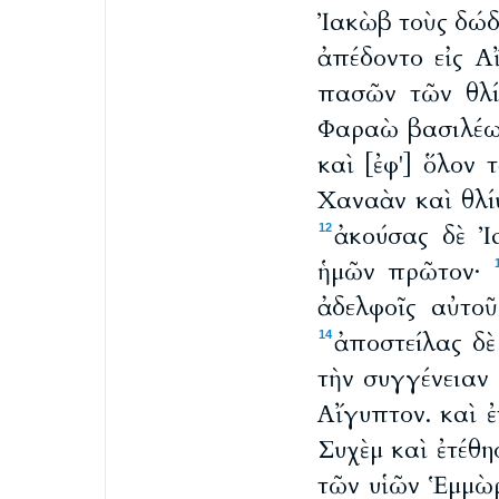
Ἰακὼβ τοὺς δώ
ἀπέδοντο εἰς Α
πασῶν τῶν θλί
Φαραὼ βασιλέως
καὶ [ἐφ'] ὅλον 
Χαναὰν καὶ θλί
ἀκούσας δὲ Ἰ
12
ἡμῶν πρῶτον·
ἀδελφοῖς αὐτο
ἀποστείλας δ
14
τὴν συγγένειαν
Αἴγυπτον. καὶ ἐ
Συχὲμ καὶ ἐτέθ
τῶν υἱῶν Ἑμμὼρ