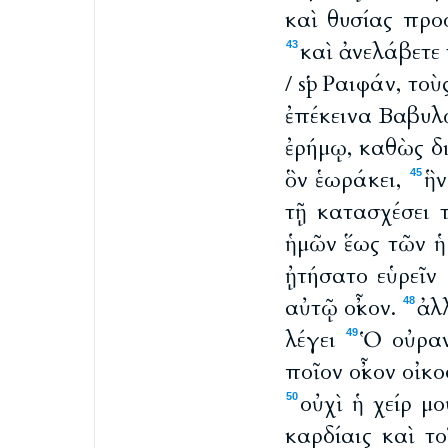
καὶ θυσίας προ
καὶ ἀνελάβετε
43
/ spῬαιφάν, τοὺ
ἐπέκεινα Βαβυλ
ἐρήμῳ, καθὼς δ
ὃν ἑωράκει,
ἣν
45
τῇ κατασχέσει
ἡμῶν ἕως τῶν ἡ
ᾐτήσατο εὑρεῖ
αὐτῷ οἶκον.
ἀλλ
48
λέγει
Ὁ οὐραν
49
ποῖον οἶκον οἰκο
οὐχὶ ἡ χείρ μ
50
καρδίαις καὶ το