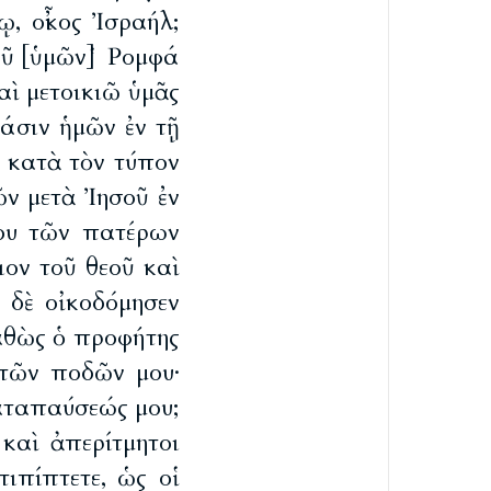
, οἶκος Ἰσραήλ;
εοῦ [ὑμῶν] Ῥομφά
αὶ μετοικιῶ ὑμᾶς
άσιν ἡμῶν ἐν τῇ
 κατὰ τὸν τύπον
ῶν μετὰ Ἰησοῦ ἐν
ου τῶν πατέρων
ιον τοῦ θεοῦ καὶ
 δὲ οἰκοδόμησεν
καθὼς ὁ προφήτης
 τῶν ποδῶν μου·
 καταπαύσεώς μου;
καὶ ἀπερίτμητοι
τιπίπτετε, ὡς οἱ