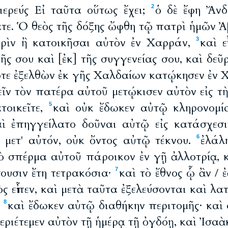
ιερεύς Εἰ ταῦτα οὕτως ἔχει;
ὁ δὲ ἔφη Ἄνδ
2
τε. Ὁ θεὸς τῆς δόξης ὤφθη τῷ πατρὶ ἡμῶν Ἀ
ρὶν ἢ κατοικῆσαι αὐτὸν ἐν Χαρράν,
καὶ ε
3
ῆς σου καὶ [ἐκ] τῆς συγγενείας σου, καὶ δεῦρ
ότε ἐξελθὼν ἐκ γῆς Χαλδαίων κατῴκησεν ἐν 
ῖν τὸν πατέρα αὐτοῦ μετῴκισεν αὐτὸν εἰς τὴ
τοικεῖτε,
καὶ οὐκ ἔδωκεν αὐτῷ κληρονομί
5
ὶ ἐπηγγείλατο δοῦναι αὐτῷ εἰς κατάσχεσ
 μετ' αὐτόν, οὐκ ὄντος αὐτῷ τέκνου.
ἐλάλ
6
 τὸ σπέρμα αὐτοῦ πάροικον ἐν γῇ ἀλλοτρίᾳ, 
ουσιν ἔτη τετρακόσια·
καὶ τὸ ἔθνος ᾧ ἂν / 
7
ς εἶπεν, καὶ μετὰ ταῦτα ἐξελεύσονται καὶ λα
.
καὶ ἔδωκεν αὐτῷ διαθήκην περιτομῆς· καὶ
8
εριέτεμεν αὐτὸν τῇ ἡμέρᾳ τῇ ὀγδόῃ, καὶ Ἰσαὰ