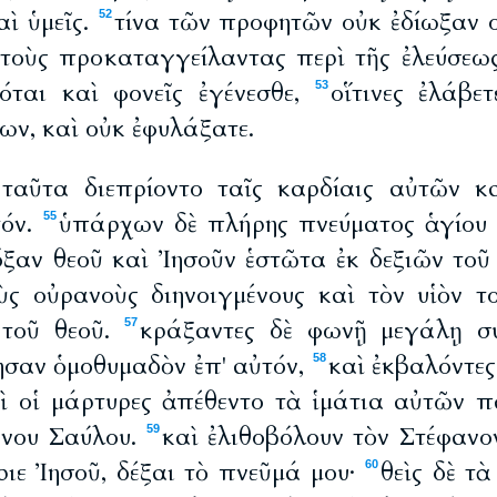
αὶ ὑμεῖς.
τίνα τῶν προφητῶν οὐκ ἐδίωξαν ο
52
 τοὺς προκαταγγείλαντας περὶ τῆς ἐλεύσεως
όται καὶ φονεῖς ἐγένεσθε,
οἵτινες ἐλάβε
53
ν, καὶ οὐκ ἐφυλάξατε.
 ταῦτα διεπρίοντο ταῖς καρδίαις αὐτῶν κ
τόν.
ὑπάρχων δὲ πλήρης πνεύματος ἁγίου ἀ
55
όξαν θεοῦ καὶ Ἰησοῦν ἑστῶτα ἐκ δεξιῶν τοῦ
ς οὐρανοὺς διηνοιγμένους καὶ τὸν υἱὸν 
 τοῦ θεοῦ.
κράξαντες δὲ φωνῇ μεγάλῃ σ
57
ησαν ὁμοθυμαδὸν ἐπ' αὐτόν,
καὶ ἐκβαλόντε
58
αὶ οἱ μάρτυρες ἀπέθεντο τὰ ἱμάτια αὐτῶν 
ένου Σαύλου.
καὶ ἐλιθοβόλουν τὸν Στέφανο
59
ριε Ἰησοῦ, δέξαι τὸ πνεῦμά μου·
θεὶς δὲ τ
60