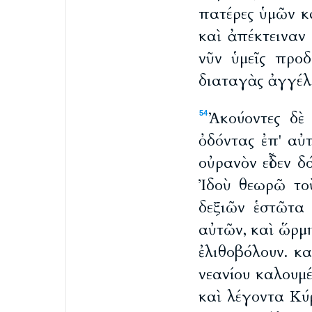
πατέρες ὑμῶν κ
καὶ ἀπέκτειναν
νῦν ὑμεῖς προδ
διαταγὰς ἀγγέλω
Ἀκούοντες δὲ
54
ὀδόντας ἐπ' αὐ
οὐρανὸν εἶδεν δ
Ἰδοὺ θεωρῶ τοὺ
δεξιῶν ἑστῶτα
αὐτῶν, καὶ ὥρμ
ἐλιθοβόλουν. κ
νεανίου καλουμ
καὶ λέγοντα Κύ