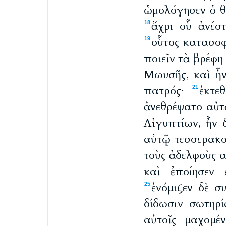
ὡμολόγησεν ὁ θ
ἄχρι οὗ ἀνέστ
18
οὗτος κατασοφ
19
ποιεῖν τὰ βρέφη
Μωυσῆς, καὶ ἦν
πατρός·
ἐκτε
21
ἀνεθρέψατο αὐτὸ
Αἰγυπτίων, ἦν 
αὐτῷ τεσσερακο
τοὺς ἀδελφοὺς α
καὶ ἐποίησεν 
ἐνόμιζεν δὲ σ
25
δίδωσιν σωτηρί
αὐτοῖς μαχομέ