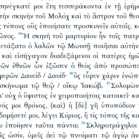
σηνέγκατέ μοι ἔτη τεσσεράκοντα ἐν τῇ ἐρήμῳ
 τὴν σκηνὴν τοῦ Μολόχ καὶ τὸ ἄστρον τοῦ θ
ς τύπους οὓς ἐποιήσατε προσκυνεῖν αὐτοῖς. κ
ῶνος.
Ἡ σκηνὴ τοῦ μαρτυρίου ἦν τοῖς πατρ
44
ιετάξατο ὁ λαλῶν τῷ Μωυσῇ ποιῆσαι αὐτὴν
 καὶ εἰσήγαγον διαδεξάμενοι οἱ πατέρες ἡμ
 τῶν ἐθνῶν ὧν ἐξῶσεν ὁ θεὸς ἀπὸ προσώπ
μερῶν Δαυείδ / Δαυίδ·
ὃς εὗρεν χάριν ἐνώπ
46
ν σκήνωμα τῷ θεῷ / οἴκῳ Ἰακώβ.
Σολομὼν
47
' οὐχ ὁ ὕψιστος ἐν χειροποιήτοις κατοικεῖ· 
ός μοι θρόνος, (καὶ) ἡ [δὲ] γῆ ὑποπόδιον
δομήσετέ μοι, λέγει Κύριος, ἢ τίς τόπος τῆς
ου ἐποίησεν ταῦτα πάντα;
Σκληροτράχηλοι 
51
ῖς ὠσίν, ὑμεῖς ἀεὶ τῷ πνεύματι τῷ ἁγίῳ ἀν