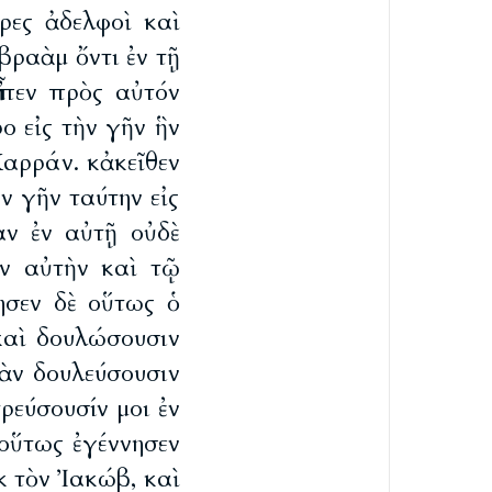
ρες ἀδελφοὶ καὶ
βραὰμ ὄντι ἐν τῇ
ἶπεν πρὸς αὐτόν
ο εἰς τὴν γῆν ἣν
Χαρράν. κἀκεῖθεν
ν γῆν ταύτην εἰς
αν ἐν αὐτῇ οὐδὲ
ιν αὐτὴν καὶ τῷ
ησεν δὲ οὕτως ὁ
καὶ δουλώσουσιν
ἐὰν δουλεύσουσιν
τρεύσουσίν μοι ἐν
 οὕτως ἐγέννησεν
κ τὸν Ἰακώβ, καὶ