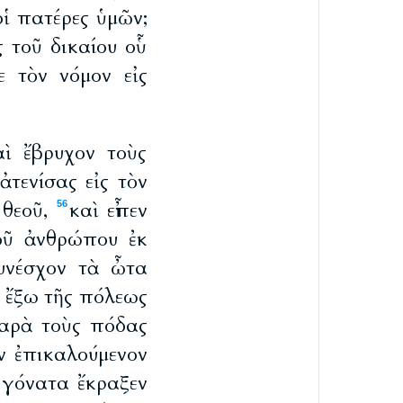
ἱ πατέρες ὑμῶν;
 τοῦ δικαίου οὗ
τε τὸν νόμον εἰς
αὶ ἔβρυχον τοὺς
τενίσας εἰς τὸν
 θεοῦ,
καὶ εἶπεν
56
τοῦ ἀνθρώπου ἐκ
υνέσχον τὰ ὦτα
ς ἔξω τῆς πόλεως
παρὰ τοὺς πόδας
ν ἐπικαλούμενον
ὰ γόνατα ἔκραξεν