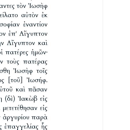
αντες τὸν Ἰωσὴφ
ξείλατο αὐτὸν ἐκ
οφίαν ἐναντίον
ον ἐπ' Αἴγυπτον
τὴν Αἴγυπτον καὶ
ἱ πατέρες ἡμῶν·
εν τοὺς πατέρας
ίσθη Ἰωσὴφ τοῖς
ς [τοῦ] Ἰωσήφ.
ὐτοῦ καὶ πᾶσαν
η (δὲ) Ἰακὼβ εἰς
 μετετέθησαν εἰς
ς ἀργυρίου παρὰ
ς ἐπαγγελίας ἧς