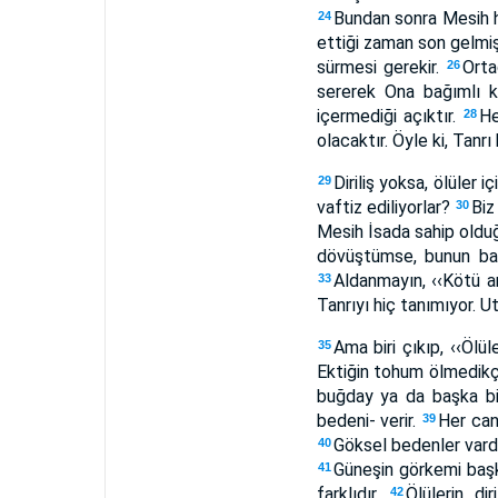
Bundan sonra Mesih h
24
ettiği zaman son gelmi
sürmesi gerekir.
Orta
26
sererek Ona bağımlı kı
içermediği açıktır.
He
28
olacaktır. Öyle ki, Tanr
Diriliş yoksa, ölüler 
29
vaftiz ediliyorlar?
Biz
30
Mesih İsada sahip oldu
dövüştümse, bunun bana
Aldanmayın, ‹‹Kötü ar
33
Tanrıyı hiç tanımıyor. U
Ama biri çıkıp, ‹‹Ölül
35
Ektiğin tohum ölmedik
buğday ya da başka bi
bedeni- verir.
Her canl
39
Göksel bedenler vardı
40
Güneşin görkemi başk
41
farklıdır.
Ölülerin di
42