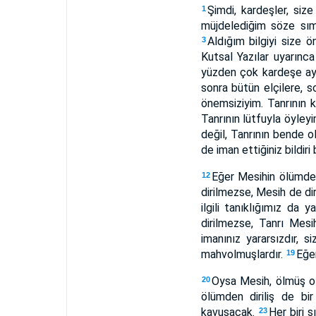
Şimdi, kardeşler, siz
1
müjdelediğim söze sıms
Aldığım bilgiyi size 
3
Kutsal Yazılar uyarınc
yüzden çok kardeşe ayn
sonra bütün elçilere,
önemsiziyim. Tanrının k
Tanrının lütfuyla öyley
değil, Tanrının bende o
de iman ettiğiniz bildiri 
Eğer Mesihin ölümden 
12
dirilmezse, Mesih de di
ilgili tanıklığımız da 
dirilmezse, Tanrı Mesi
imanınız yararsızdır, s
mahvolmuşlardır.
Eğe
19
Oysa Mesih, ölmüş ola
20
ölümden diriliş de bir 
kavuşacak.
Her biri s
23