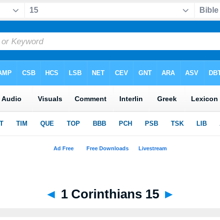
◄
1 Corinthians 15
►