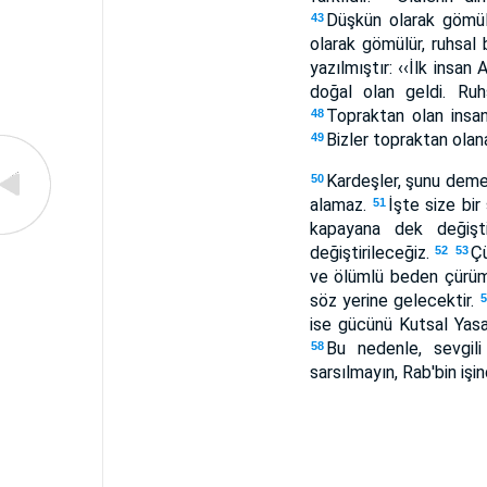
Düşkün olarak gömülür,
43
olarak gömülür, ruhsal 
yazılmıştır: ‹‹İlk ins
doğal olan geldi. Ru
Topraktan olan insan 
48
Bizler topraktan olan
49
Kardeşler, şunu deme
50
alamaz.
İşte size bi
51
kapayana dek değişti
değiştirileceğiz.
Çü
52
53
ve ölümlü beden çürümez
söz yerine gelecektir.
ise gücünü Kutsal Yasa
Bu nedenle, sevgili
58
sarsılmayın, Rab'bin işi