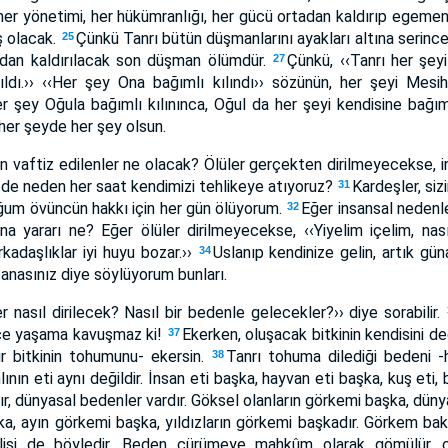
er yönetimi, her hükümranlığı, her gücü ortadan kaldırıp egemen
ş olacak.
Çünkü Tanrı bütün düşmanlarını ayakları altına serin
25
dan kaldırılacak son düşman ölümdür.
Çünkü, ‹‹Tanrı her şeyi
27
ldı.›› ‹‹Her şey Ona bağımlı kılındı›› sözünün, her şeyi Mesih
r şey Oğula bağımlı kılınınca, Oğul da her şeyi kendisine bağım
ı her şeyde her şey olsun.
için vaftiz edilenler ne olacak? Ölüler gerçekten dirilmeyecekse, i
 de neden her saat kendimizi tehlikeye atıyoruz?
Kardeşler, sizi
31
ğum övüncün hakkı için her gün ölüyorum.
Eğer insansal nedenl
32
 yararı ne? Eğer ölüler dirilmeyecekse, ‹‹Yiyelim içelim, nasıl
kadaşlıklar iyi huyu bozar.››
Uslanıp kendinize gelin, artık gün
34
tanasınız diye söylüyorum bunları.
er nasıl dirilecek? Nasıl bir bedenle gelecekler?›› diye sorabilir.
çe yaşama kavuşmaz ki!
Ekerken, oluşacak bitkinin kendisini de
37
r bitkinin tohumunu- ekersin.
Tanrı tohuma dilediği bedeni -
38
ının eti aynı değildir. İnsan eti başka, hayvan eti başka, kuş eti, 
r, dünyasal bedenler vardır. Göksel olanların görkemi başka, dünya
a, ayın görkemi başka, yıldızların görkemi başkadır. Görkem bak
rilişi de böyledir. Beden çürümeye mahkûm olarak gömülür, çür