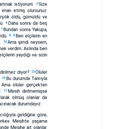
msatmak istiyorum.
Size
2
a iman etmiş olursunuz.
arşılık öldü, gömüldü ve
dü.
Daha sonra da beş
6
.
Bundan sonra Yakupa,
7
ündü.
Ben elçilerin en
8
9
m.
Ama şimdi neysem,
10
emek verdim. Aslında ben
çilerin yaydığı ve sizin
 dirilmez diyor?
Ölüler
13
.
Bu durumda Tanrıyla
15
ik. Ama ölüler gerçekten
r.
Mesih dirilmemişse
17
larak ölmüş olanlar da
acınacak durumdayız.
cılığıyla geldiğine göre,
erkes Mesihte yaşama
şinde Mesihe ait olanlar.