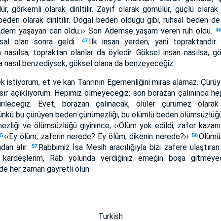
 görkemli olarak diriltilir. Zayıf olarak gömülür, güçlü olarak di
beden olarak diriltilir. Doğal beden olduğu gibi, ruhsal beden de
an Adem yaşayan can oldu.›› Son Ademse yaşam veren ruh oldu.
4
hsal olan sonra geldi.
İlk insan yerden, yani topraktandır. 
47
nasılsa, topraktan olanlar da öyledir. Göksel insan nasılsa, gö
a nasıl benzediysek, göksel olana da benzeyeceğiz.
k istiyorum, et ve kan Tanrının Egemenliğini miras alamaz. Çürü
r sır açıklıyorum. Hepimiz ölmeyeceğiz; son borazan çalınınca he
rileceğiz. Evet, borazan çalınacak, ölüler çürümez olarak
nkü bu çürüyen beden çürümezliği, bu ölümlü beden ölümsüzlüğü 
liği ve ölümsüzlüğü giyinince, ‹‹Ölüm yok edildi, zafer kazanıl
‹‹Ey ölüm, zaferin nerede? Ey ölüm, dikenin nerede?››
Ölümün
55
56
dan alır.
Rabbimiz İsa Mesih aracılığıyla bizi zafere ulaştıran
57
 kardeşlerim, Rab yolunda verdiğiniz emeğin boşa gitmeyec
nde her zaman gayretli olun.
Turkish