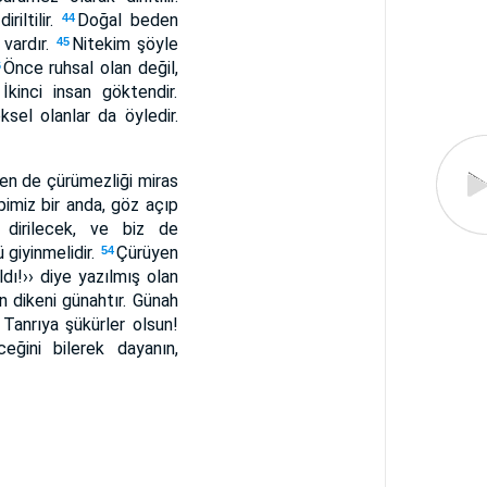
riltilir.
Doğal beden
44
 vardır.
Nitekim şöyle
45
Önce ruhsal olan değil,
6
İkinci insan göktendir.
ksel olanlar da öyledir.
yen de çürümezliği miras
pimiz bir anda, göz açıp
 dirilecek, ve biz de
giyinmelidir.
Çürüyen
54
dı!›› diye yazılmış olan
 dikeni günahtır. Günah
 Tanrıya şükürler olsun!
eğini bilerek dayanın,