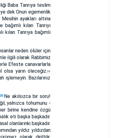
liği Baba Tanrıya teslim
ceye dek Onun egemenlik
 Mesihin ayakları altına
e bağımlı kılan Tanrıyı
lı kılan Tanrıya bağımlı
nsanlar neden ölüler için
nle ilgili olarak Rabbimiz
erle Efeste canavarlarla
 olsa yarın öleceğiz.››
ah işlemeyin. Bazılarınız
Ne akılsızca bir soru!
36
ğil, yalnızca tohumunu -
her birine kendine özgü
balık eti başka başkadır.
sal olanlarınki başkadır.
ımından yıldız yıldızdan
ümez olarak diriltilir.