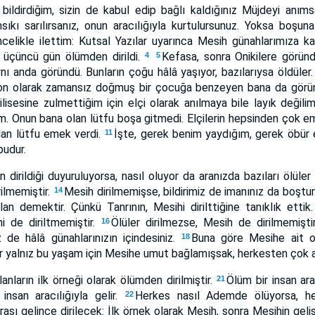
e bildirdiğim, sizin de kabul edip bağlı kaldığınız Müjdeyi anı
ıkı sarılırsanız, onun aracılığıyla kurtulursunuz. Yoksa boşun
öncelikle ilettim: Kutsal Yazılar uyarınca Mesih günahlarımıza k
a üçüncü gün ölümden dirildi.
Kefasa, sonra Onikilere görün
4
5
ı anda göründü. Bunların çoğu hâlâ yaşıyor, bazılarıysa öldüler
 son olarak zamansız doğmuş bir çocuğa benzeyen bana da gör
ilisesine zulmettiğim için elçi olarak anılmaya bile layık değili
im. Onun bana olan lütfu boşa gitmedi. Elçilerin hepsinden çok 
lan lütfu emek verdi.
İşte, gerek benim yaydığım, gerek öbür el
11
budur.
dirildiği duyuruluyorsa, nasıl oluyor da aranızda bazıları ölüler
rilmemiştir.
Mesih dirilmemişse, bildirimiz de imanınız da boştur
14
yalan demektir. Çünkü Tanrının, Mesihi dirilttiğine tanıklık ett
hi de diriltmemiştir.
Ölüler dirilmezse, Mesih de dirilmemişti
16
iz de hâlâ günahlarınızın içindesiniz.
Buna göre Mesihe ait o
18
r yalnız bu yaşam için Mesihe umut bağlamışsak, herkesten çok 
nların ilk örneği olarak ölümden dirilmiştir.
Ölüm bir insan ara
21
insan aracılığıyla gelir.
Herkes nasıl Ademde ölüyorsa, h
22
ırası gelince dirilecek: İlk örnek olarak Mesih, sonra Mesihin geli