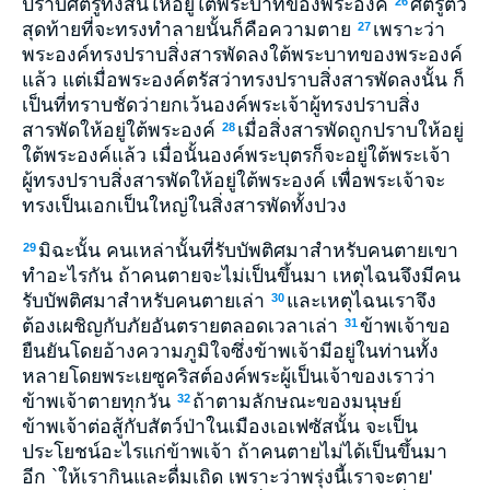
ปราบศัตรูทั้งสิ้นให้อยู่ใต้พระบาทของพระองค์
ศัตรูตัว
26
สุดท้ายที่จะทรงทำลายนั้นก็คือความตาย
เพราะว่า
27
พระองค์ทรงปราบสิ่งสารพัดลงใต้พระบาทของพระองค์
แล้ว แต่เมื่อพระองค์ตรัสว่าทรงปราบสิ่งสารพัดลงนั้น ก็
เป็นที่ทราบชัดว่ายกเว้นองค์พระเจ้าผู้ทรงปราบสิ่ง
สารพัดให้อยู่ใต้พระองค์
เมื่อสิ่งสารพัดถูกปราบให้อยู่
28
ใต้พระองค์แล้ว เมื่อนั้นองค์พระบุตรก็จะอยู่ใต้พระเจ้า
ผู้ทรงปราบสิ่งสารพัดให้อยู่ใต้พระองค์ เพื่อพระเจ้าจะ
ทรงเป็นเอกเป็นใหญ่ในสิ่งสารพัดทั้งปวง
มิฉะนั้น คนเหล่านั้นที่รับบัพติศมาสำหรับคนตายเขา
29
ทำอะไรกัน ถ้าคนตายจะไม่เป็นขึ้นมา เหตุไฉนจึงมีคน
รับบัพติศมาสำหรับคนตายเล่า
และเหตุไฉนเราจึง
30
ต้องเผชิญกับภัยอันตรายตลอดเวลาเล่า
ข้าพเจ้าขอ
31
ยืนยันโดยอ้างความภูมิใจซึ่งข้าพเจ้ามีอยู่ในท่านทั้ง
หลายโดยพระเยซูคริสต์องค์พระผู้เป็นเจ้าของเราว่า
ข้าพเจ้าตายทุกวัน
ถ้าตามลักษณะของมนุษย์
32
ข้าพเจ้าต่อสู้กับสัตว์ป่าในเมืองเอเฟซัสนั้น จะเป็น
ประโยชน์อะไรแก่ข้าพเจ้า ถ้าคนตายไม่ได้เป็นขึ้นมา
อีก `ให้เรากินและดื่มเถิด เพราะว่าพรุ่งนี้เราจะตาย'