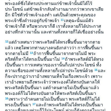
พระองค์ซึ่งได้ทรงประทานแก่ข้าพเจ้านั้นมิได้ไร้
ประโยชน์ แต่ข้าพเจ้ากลับทำงานมากกว่าพวกเขาเสีย
อีก มิใช่ตัวข้าพเจ้าเองทำ แต่เป็นด้วยพระคุณของ
พระเจ้าซึ่งดำรงอยู่กับข้าพเจ้า
เหตุฉะนั้นแม้ตัว
11
ข้าพเจ้าก็ดี หรือพวกเขาก็ดี เราทั้งหลายก็ได้ประกาศ
อย่างที่กล่าวมานั้น และท่านทั้งหลายก็ได้เชื่ออย่างนั้น
แต่ถ้าเทศนาว่าพระคริสต์ได้ทรงฟื้นขึ้นมาจากตาย
12
แล้ว เหตุใดพวกท่านบางคนยังกล่าวว่า การฟื้นขึ้นมา
จากตายไม่มี
ถ้าการฟื้นขึ้นมาจากตายไม่มี พระ
13
คริสต์ก็หาได้ทรงเป็นขึ้นมาไม่
ถ้าพระคริสต์มิได้ทรง
14
เป็นขึ้นมา การเทศนาของเรานั้นก็เปล่าประโยชน์ ทั้ง
ความเชื่อของท่านทั้งหลายก็เปล่าประโยชน์ด้วย
และ
15
ก็จะปรากฏว่าเราอ้างพยานเท็จในเรื่องพระเจ้า เพราะ
เราอ้างพยานถึงพระเจ้าว่าพระองค์ได้ทรงบันดาลให้
พระคริสต์เป็นขึ้นมา แต่ถ้าคนตายไม่เป็นขึ้นมาแล้ว
พระองค์ก็ไม่ได้ทรงบันดาลให้พระคริสต์เป็นขึ้นมา
เพราะว่าถ้าคนตายไม่เป็นขึ้นมา พระคริสต์ก็ไม่ได้
16
ทรงเป็นขึ้นมา
และถ้าพระคริสต์ไม่ได้ทรงเป็นขึ้นมา
17
ความเชื่อของท่านก็ไร้ประโยชน์ ท่านก็ยังตกอยู่ในบาป