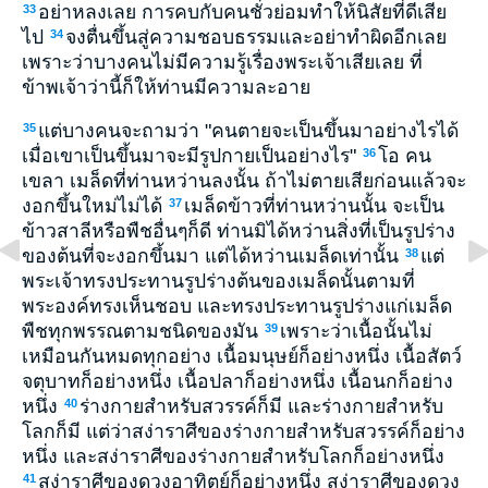
อย่าหลงเลย การคบกับคนชั่วย่อมทำให้นิสัยที่ดีเสีย
33
ไป
จงตื่นขึ้นสู่ความชอบธรรมและอย่าทำผิดอีกเลย
34
เพราะว่าบางคนไม่มีความรู้เรื่องพระเจ้าเสียเลย ที่
ข้าพเจ้าว่านี้ก็ให้ท่านมีความละอาย
แต่บางคนจะถามว่า "คนตายจะเป็นขึ้นมาอย่างไรได้
35
เมื่อเขาเป็นขึ้นมาจะมีรูปกายเป็นอย่างไร"
โอ คน
36
เขลา เมล็ดที่ท่านหว่านลงนั้น ถ้าไม่ตายเสียก่อนแล้วจะ
งอกขึ้นใหม่ไม่ได้
เมล็ดข้าวที่ท่านหว่านนั้น จะเป็น
37
ข้าวสาลีหรือพืชอื่นๆก็ดี ท่านมิได้หว่านสิ่งที่เป็นรูปร่าง
ของต้นที่จะงอกขึ้นมา แต่ได้หว่านเมล็ดเท่านั้น
แต่
38
พระเจ้าทรงประทานรูปร่างต้นของเมล็ดนั้นตามที่
พระองค์ทรงเห็นชอบ และทรงประทานรูปร่างแก่เมล็ด
พืชทุกพรรณตามชนิดของมัน
เพราะว่าเนื้อนั้นไม่
39
เหมือนกันหมดทุกอย่าง เนื้อมนุษย์ก็อย่างหนึ่ง เนื้อสัตว์
จตุบาทก็อย่างหนึ่ง เนื้อปลาก็อย่างหนึ่ง เนื้อนกก็อย่าง
หนึ่ง
ร่างกายสำหรับสวรรค์ก็มี และร่างกายสำหรับ
40
โลกก็มี แต่ว่าสง่าราศีของร่างกายสำหรับสวรรค์ก็อย่าง
หนึ่ง และสง่าราศีของร่างกายสำหรับโลกก็อย่างหนึ่ง
สง่าราศีของดวงอาทิตย์ก็อย่างหนึ่ง สง่าราศีของดวง
41