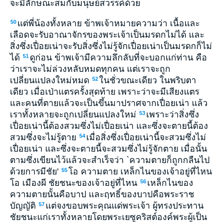
จะมีลักษณะสมกับมนุษย์สวรรค์ด้วย
แต่พี่น้องทั้งหลาย ข้าพเจ้าหมายความว่า เนื้อและ
50
เลือดจะรับอาณาจักรของพระเจ้าเป็นมรดกไม่ได้ และ
สิ่งซึ่งเปื่อยเน่าจะรับสิ่งซึ่งไม่รู้จักเปื่อยเน่าเป็นมรดกก็ไม่
ได้
ดูก่อน ข้าพเจ้ามีความลึกลับที่จะบอกแก่ท่าน คือ
51
ว่าเราจะไม่ล่วงหลับหมดทุกคน แต่เราจะถูก
เปลี่ยนแปลงใหม่หมด
ในชั่วขณะเดียว ในพริบตา
52
เดียว เมื่อเป่าแตรครั้งสุดท้าย เพราะว่าจะมีเสียงแตร
และคนที่ตายแล้วจะเป็นขึ้นมาปราศจากเปื่อยเน่า แล้ว
เราทั้งหลายจะถูกเปลี่ยนแปลงใหม่
เพราะว่าสิ่งซึ่ง
53
เปื่อยเน่านี้ต้องสวมซึ่งไม่เปื่อยเน่า และซึ่งจะตายนี้ต้อง
สวมซึ่งจะไม่รู้ตาย
เมื่อสิ่งซึ่งเปื่อยเน่านี้จะสวมซึ่งไม่
54
เปื่อยเน่า และซึ่งจะตายนี้จะสวมซึ่งไม่รู้จักตาย เมื่อนั้น
ตามซึ่งเขียนไว้แล้วจะสำเร็จว่า `ความตายก็ถูกกลืนไป
ด้วยการมีชัย'
โอ ความตาย เหล็กไนของเจ้าอยู่ที่ไหน
55
โอ เมืองผี ชัยชนะของเจ้าอยู่ที่ไหน
เหล็กไนของ
56
ความตายนั้นคือบาป และฤทธิ์ของบาปคือพระราช
บัญญัติ
แต่จงขอบพระคุณแด่พระเจ้า ผู้ทรงประทาน
57
ชัยชนะแก่เราทั้งหลายโดยพระเยซูคริสต์องค์พระผู้เป็น