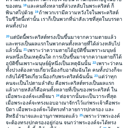
ของตน
และคนทั้งหลายที่ล่วงหลับในพระคริสต์ ก็
18
พินาศไปด้วย
ถ้าพวกเรามีความหวังใจในพระคริสต์
19
ในชีวิตนี้เท่านั้น เราก็เป็นพวกที่น่าสังเวชที่สุดในบรรดา
คนทั้งปวง
แต่บัดนี้พระคริสต์ทรงเป็นขึ้นมาจากความตายแล้ว
20
และทรงเป็นผลแรกในพวกคนทั้งหลายที่ได้ล่วงหลับไป
แล้วนั้น
เพราะว่าความตายได้อุบัติขึ้นเพราะมนุษย์
21
คนหนึ่งเป็นเหตุฉันใด การเป็นขึ้นมาจากความตายก็ได้
อุบัติขึ้นเพราะมนุษย์ผู้หนึ่งเป็นเหตุฉันนั้น
เพราะว่าคน
22
ทั้งปวงต้องตายเกี่ยวเนื่องกับอาดัมฉันใด คนทั้งปวงก็จะ
กลับได้ชีวิตเกี่ยวเนื่องกับพระคริสต์ฉันนั้น
แต่ว่าทุก
23
คนจะเป็นไปตามลำดับ คือพระคริสต์ทรงเป็นผลแรก
แล้วภายหลังก็คือคนทั้งหลายที่เป็นของพระคริสต์ ใน
เมื่อพระองค์จะเสด็จมา
ต่อจากนั้นจะเป็นวาระที่สุด
24
เมื่อพระองค์จะทรงมอบอาณาจักรไว้แก่พระเจ้าคือพระ
บิดา เมื่อพระองค์จะได้ทรงทำลายการปกครอง และ
สิทธิอำนาจและอานุภาพหมดแล้ว
เพราะว่าพระองค์
25
จะต้องทรงปกครองอยู่ก่อน จนกว่าพระองค์จะได้ทรง