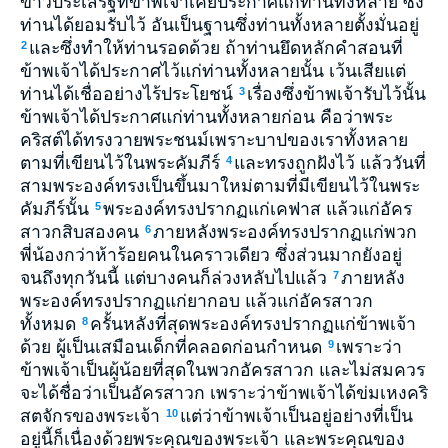
ข่าวประเสริฐที่ข้าพเจ้าเคยประกาศแก่ท่านทั้งหลาย ซึ่ง
ท่านได้ยอมรับไว้ อันเป็นฐานซึ่งท่านทั้งหลายตั้งมั่นอยู่
และซึ่งทำให้ท่านรอดด้วย ถ้าท่านยึดหลักคำสอนที่
2
ข้าพเจ้าได้ประกาศไว้แก่ท่านทั้งหลายนั้น เว้นเสียแต่
ท่านได้เชื่ออย่างไร้ประโยชน์
เรื่องซึ่งข้าพเจ้ารับไว้นั้น
3
ข้าพเจ้าได้ประกาศแก่ท่านทั้งหลายก่อน คือว่าพระ
คริสต์ได้ทรงวายพระชนม์เพราะบาปของเราทั้งหลาย
ตามที่เขียนไว้ในพระคัมภีร์
และทรงถูกฝังไว้ แล้ววันที่
4
สามพระองค์ทรงเป็นขึ้นมาใหม่ตามที่มีเขียนไว้ในพระ
คัมภีร์นั้น
พระองค์ทรงปรากฏแก่เคฟาส แล้วแก่อัคร
5
สาวกสิบสองคน
ภายหลังพระองค์ทรงปรากฏแก่พวก
6
พี่น้องกว่าห้าร้อยคนในคราวเดียว ซึ่งส่วนมากยังอยู่
จนถึงทุกวันนี้ แต่บางคนก็ล่วงหลับไปแล้ว
ภายหลัง
7
พระองค์ทรงปรากฏแก่ยากอบ แล้วแก่อัครสาวก
ทั้งหมด
ครั้นหลังที่สุดพระองค์ทรงปรากฏแก่ข้าพเจ้า
8
ด้วย ผู้เป็นเสมือนเด็กที่คลอดก่อนกำหนด
เพราะว่า
9
ข้าพเจ้าเป็นผู้น้อยที่สุดในพวกอัครสาวก และไม่สมควร
จะได้ชื่อว่าเป็นอัครสาวก เพราะว่าข้าพเจ้าได้ข่มเหงคริ
สตจักรของพระเจ้า
แต่ว่าข้าพเจ้าเป็นอยู่อย่างที่เป็น
10
อยู่นี้ก็เนื่องด้วยพระคุณของพระเจ้า และพระคุณของ