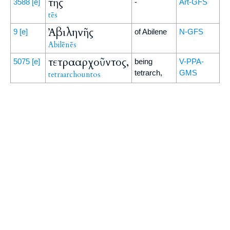
τῆς
3588
[e]
-
Art-GFS
tēs
Ἀβιληνῆς
9
[e]
of Abilene
N-GFS
Abilēnēs
τετρααρχοῦντος,
5075
[e]
being
V-PPA-
tetrarch,
GMS
tetraarchountos