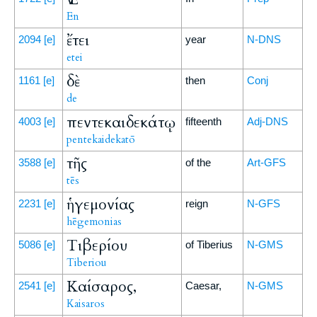
En
ἔτει
2094
[e]
year
N-DNS
etei
δὲ
1161
[e]
then
Conj
de
πεντεκαιδεκάτῳ
4003
[e]
fifteenth
Adj-DNS
pentekaidekatō
τῆς
3588
[e]
of the
Art-GFS
tēs
ἡγεμονίας
2231
[e]
reign
N-GFS
hēgemonias
Τιβερίου
5086
[e]
of Tiberius
N-GMS
Tiberiou
Καίσαρος,
2541
[e]
Caesar,
N-GMS
Kaisaros