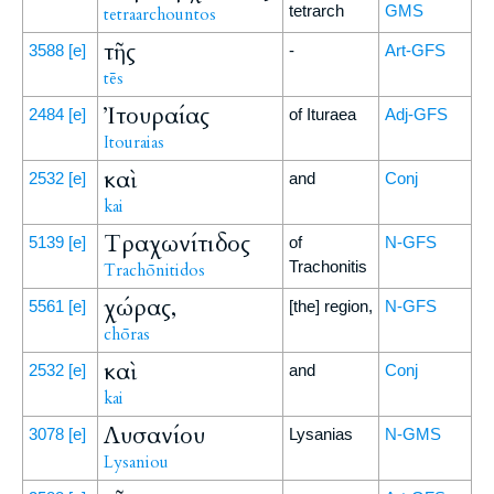
tetrarch
GMS
tetraarchountos
τῆς
3588
[e]
-
Art-GFS
tēs
Ἰτουραίας
2484
[e]
of Ituraea
Adj-GFS
Itouraias
καὶ
2532
[e]
and
Conj
kai
Τραχωνίτιδος
5139
[e]
of
N-GFS
Trachonitis
Trachōnitidos
χώρας,
5561
[e]
[the] region,
N-GFS
chōras
καὶ
2532
[e]
and
Conj
kai
Λυσανίου
3078
[e]
Lysanias
N-GMS
Lysaniou