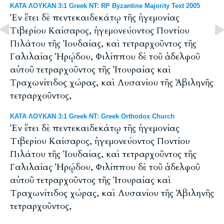
ΚΑΤΑ ΛΟΥΚΑΝ 3:1 Greek NT: RP Byzantine Majority Text 2005
Ἐν ἔτει δὲ πεντεκαιδεκάτῳ τῆς ἡγεμονίας
Tιβερίου Καίσαρος, ἡγεμονεύοντος Ποντίου
Πιλάτου τῆς Ἰουδαίας, καὶ τετραρχοῦντος τῆς
Γαλιλαίας Ἡρῴδου, Φιλίππου δὲ τοῦ ἀδελφοῦ
αὐτοῦ τετραρχοῦντος τῆς Ἰτουραίας καὶ
Tραχωνίτιδος χώρας, καὶ Λυσανίου τῆς Ἀβιληνῆς
τετραρχοῦντος,
ΚΑΤΑ ΛΟΥΚΑΝ 3:1 Greek NT: Greek Orthodox Church
Ἐν ἔτει δὲ πεντεκαιδεκάτῳ τῆς ἡγεμονίας
Τιβερίου Καίσαρος, ἡγεμονεύοντος Ποντίου
Πιλάτου τῆς Ἰουδαίας, καὶ τετραρχοῦντος τῆς
Γαλιλαίας Ἡρῴδου, Φιλίππου δὲ τοῦ ἀδελφοῦ
αὐτοῦ τετραρχοῦντος τῆς Ἰτουραίας καὶ
Τραχωνίτιδος χώρας, καὶ Λυσανίου τῆς Ἀβιληνῆς
τετραρχοῦντος,