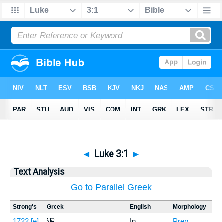
◄
Luke 3:1
►
Text Analysis
Go to Parallel Greek
Strong's
Greek
English
Morphology
Ἐν
1722
[e]
In
Prep