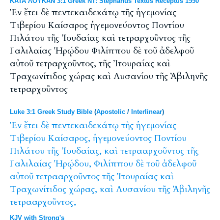
ΚΑΤΑ ΛΟΥΚΑΝ 3:1 Greek NT: Stephanus Textus Receptus 1550
Ἐν ἔτει δὲ πεντεκαιδεκάτῳ τῆς ἡγεμονίας
Τιβερίου Καίσαρος ἡγεμονεύοντος Ποντίου
Πιλάτου τῆς Ἰουδαίας καὶ τετραρχοῦντος τῆς
Γαλιλαίας Ἡρῴδου Φιλίππου δὲ τοῦ ἀδελφοῦ
αὐτοῦ τετραρχοῦντος, τῆς Ἰτουραίας καὶ
Τραχωνίτιδος χώρας καὶ Λυσανίου τῆς Ἀβιληνῆς
τετραρχοῦντος
Luke 3:1 Greek Study Bible
(
Apostolic
/
Interlinear
)
Ἐν
ἔτει
δὲ
πεντεκαιδεκάτῳ
τὴς
ἡγεμονίας
Τιβερίου
Καίσαρος,
ἡγεμονεύοντος
Ποντίου
Πιλάτου
τῆς
Ἰουδαίας,
καὶ
τετρααρχοῦντος
τῆς
Γαλιλαίας
Ἡρῴδου,
Φιλίππου
δὲ
τοῦ
ἀδελφοῦ
αὐτοῦ
τετρααρχοῦντος
τῆς
Ἰτουραίας
καὶ
Τραχωνίτιδος
χώρας,
καὶ
Λυσανίου
τῆς
Ἀβιληνῆς
τετρααρχοῦντος,
KJV with Strong's