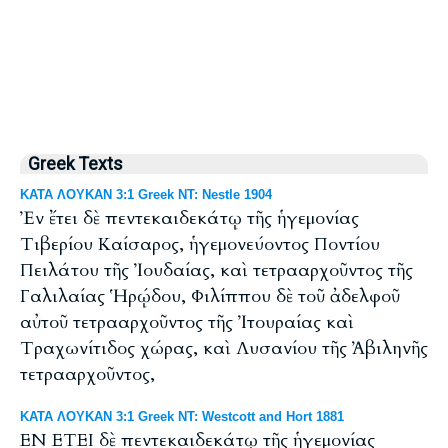
Greek Texts
ΚΑΤΑ ΛΟΥΚΑΝ 3:1 Greek NT: Nestle 1904
Ἐν ἔτει δὲ πεντεκαιδεκάτῳ τῆς ἡγεμονίας
Τιβερίου Καίσαρος, ἡγεμονεύοντος Ποντίου
Πειλάτου τῆς Ἰουδαίας, καὶ τετρααρχοῦντος τῆς
Γαλιλαίας Ἡρῴδου, Φιλίππου δὲ τοῦ ἀδελφοῦ
αὐτοῦ τετρααρχοῦντος τῆς Ἰτουραίας καὶ
Τραχωνίτιδος χώρας, καὶ Λυσανίου τῆς Ἀβιληνῆς
τετρααρχοῦντος,
ΚΑΤΑ ΛΟΥΚΑΝ 3:1 Greek NT: Westcott and Hort 1881
ΕΝ ΕΤΕΙ δὲ πεντεκαιδεκάτῳ τῆς ἡγεμονίας