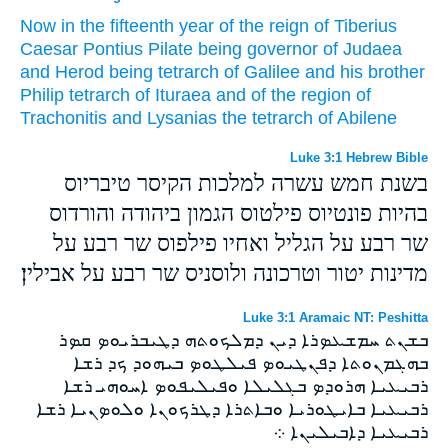
Now
in
the fifteenth
year
of the reign
of Tiberius
Caesar
Pontius
Pilate
being governor
of Judaea
and
Herod
being tetrarch
of Galilee
and
his
brother
Philip
tetrarch
of Ituraea
and
of the region
of
Trachonitis
and
Lysanias
the tetrarch
of Abilene
Luke 3:1 Hebrew Bible
בשנת חמש עשרה למלכות הקיסר טיבריוס
בהיות פונטיוס פילטוס הגמון ביהודה והורדוס
שר רבע על הגליל ואחיו פילפוס שר רבע על
מדינות יטור וטרכונה ולוסניס שר רבע על אבילין׃
Luke 3:1 Aramaic NT: Peshitta
ܒܫܢܬ ܚܡܫܥܤܪܐ ܕܝܢ ܕܡܠܟܘܬܗ ܕܛܝܒܪܝܘܤ ܩܤܪ
ܒܗܓܡܢܘܬܐ ܕܦܢܛܝܘܤ ܦܝܠܛܘܤ ܒܝܗܘܕ ܟܕ ܪܫܐ
ܪܒܝܥܝܐ ܗܪܘܕܤ ܒܓܠܝܠܐ ܘܦܝܠܝܦܘܤ ܐܚܘܗܝ ܪܫܐ
ܪܒܝܥܝܐ ܒܐܝܛܘܪܝܐ ܘܒܐܬܪܐ ܕܛܪܟܘܢܐ ܘܠܘܤܢܝܐ ܪܫܐ
ܪܒܝܥܝܐ ܕܐܒܝܠܝܢܐ ܀