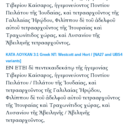
Τιβερίου Καίσαρος, ἡγεμονεύοντος Ποντίου
Πειλάτου τῆς Ἰουδαίας, καὶ τετρααρχοῦντος τῆς
Γαλιλαίας Ἡρῴδου, Φιλίππου δὲ τοῦ ἀδελφοῦ
αὐτοῦ τετρααρχοῦντος τῆς Ἰτουραίας καὶ
Τραχωνίτιδος χώρας, καὶ Λυσανίου τῆς
Ἀβειληνῆς τετρααρχοῦντος,
ΚΑΤΑ ΛΟΥΚΑΝ 3:1 Greek NT: Westcott and Hort / [NA27 and UBS4
variants]
ΕΝ ΕΤΕΙ δὲ πεντεκαιδεκάτῳ τῆς ἡγεμονίας
Τιβερίου Καίσαρος, ἡγεμονεύοντος Ποντίου
Πειλάτου / Πιλάτου τῆς Ἰουδαίας, καὶ
τετρααρχοῦντος τῆς Γαλιλαίας Ἡρῴδου,
Φιλίππου δὲ τοῦ ἀδελφοῦ αὐτοῦ τετρααρχοῦντος
τῆς Ἰτουραίας καὶ Τραχωνίτιδος χώρας, καὶ
Λυσανίου τῆς Ἀβειληνῆς / Ἀβιληνῆς
τετρααρχοῦντος,