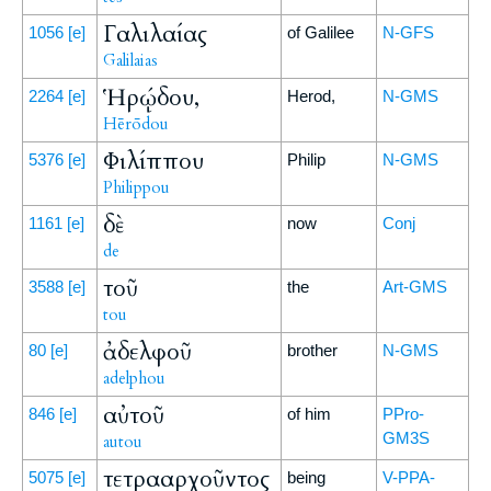
Γαλιλαίας
1056
[e]
of Galilee
N-GFS
Galilaias
Ἡρῴδου,
2264
[e]
Herod,
N-GMS
Hērōdou
Φιλίππου
5376
[e]
Philip
N-GMS
Philippou
δὲ
1161
[e]
now
Conj
de
τοῦ
3588
[e]
the
Art-GMS
tou
ἀδελφοῦ
80
[e]
brother
N-GMS
adelphou
αὐτοῦ
846
[e]
of him
PPro-
GM3S
autou
τετρααρχοῦντος
5075
[e]
being
V-PPA-