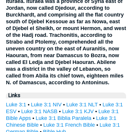
Ituraea. Ituraea was a province of Syria east of
Jordan, now called Djedour, according to
Burckhardt, and comprising all the flat country
south of Djebel Kessoue as far as Nowa, east
of Djebel el Sheikh, or mount Hermon, and west
of the Hadj road. Trachonitis, according to
Strabo and Ptolemy, comprehended all the
uneven country on the east of Auranitis, now
Haouran, from near Damascus to Bozra, now
called El Ledja and Djebel Haouran. Abilene
was a district in the valley of Lebanon, so
called from Abila its chief town, eighteen miles
N. of Damascus, according to Antoninus.
Links
Luke 3:1
•
Luke 3:1 NIV
•
Luke 3:1 NLT
•
Luke 3:1
ESV
•
Luke 3:1 NASB
•
Luke 3:1 KJV
•
Luke 3:1
Bible Apps
•
Luke 3:1 Biblia Paralela
•
Luke 3:1
Chinese Bible
•
Luke 3:1 French Bible
•
Luke 3:1
German Bible
•
Bible Hub