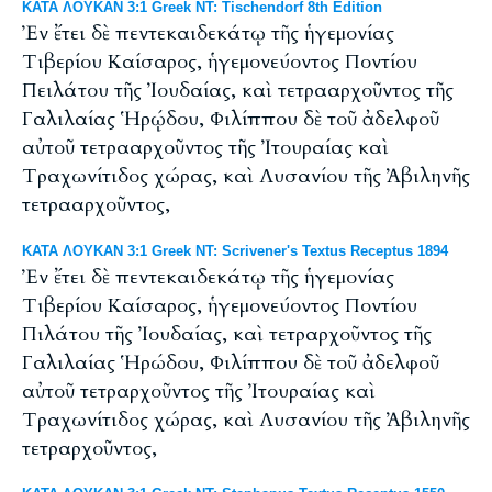
ΚΑΤΑ ΛΟΥΚΑΝ 3:1 Greek NT: Tischendorf 8th Edition
Ἐν ἔτει δὲ πεντεκαιδεκάτῳ τῆς ἡγεμονίας
Τιβερίου Καίσαρος, ἡγεμονεύοντος Ποντίου
Πειλάτου τῆς Ἰουδαίας, καὶ τετρααρχοῦντος τῆς
Γαλιλαίας Ἡρῴδου, Φιλίππου δὲ τοῦ ἀδελφοῦ
αὐτοῦ τετρααρχοῦντος τῆς Ἰτουραίας καὶ
Τραχωνίτιδος χώρας, καὶ Λυσανίου τῆς Ἀβιληνῆς
τετρααρχοῦντος,
ΚΑΤΑ ΛΟΥΚΑΝ 3:1 Greek NT: Scrivener's Textus Receptus 1894
Ἐν ἔτει δὲ πεντεκαιδεκάτῳ τῆς ἡγεμονίας
Τιβερίου Καίσαρος, ἡγεμονεύοντος Ποντίου
Πιλάτου τῆς Ἰουδαίας, καὶ τετραρχοῦντος τῆς
Γαλιλαίας Ἡρώδου, Φιλίππου δὲ τοῦ ἀδελφοῦ
αὐτοῦ τετραρχοῦντος τῆς Ἰτουραίας καὶ
Τραχωνίτιδος χώρας, καὶ Λυσανίου τῆς Ἀβιληνῆς
τετραρχοῦντος,