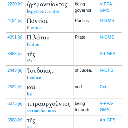
ἡγεμονεύοντος
2230
[e]
being
V-PPA-
governor
GMS
hēgemoneuontos
Ποντίου
4194
[e]
Pontius
N-GMS
Pontiou
Πιλάτου
4091
[e]
Pilate
N-GMS
Pilatou
τῆς
3588
[e]
-
Art-GFS
tēs
Ἰουδαίας,
2449
[e]
of Judea,
N-GFS
Ioudaias
καὶ
2532
[e]
and
Conj
kai
τετρααρχοῦντος
5075
[e]
being
V-PPA-
tetrarch
GMS
tetraarchountos
τῆς
3588
[e]
-
Art-GFS
tēs