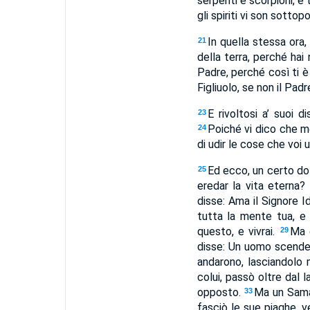
serpenti e scorpioni, e 
gli spiriti vi son sottop
In quella stessa ora,
21
della terra, perché hai 
Padre, perché così ti è
Figliuolo, se non il Padre
E rivoltosi a’ suoi 
23
Poiché vi dico che m
24
di udir le cose che voi 
Ed ecco, un certo dot
25
eredar la vita eterna?
disse: Ama il Signore I
tutta la mente tua, e
questo, e vivrai.
Ma c
29
disse: Un uomo scendeva
andarono, lasciandolo
colui, passò oltre dal 
opposto.
Ma un Samar
33
fasciò le sue piaghe, v