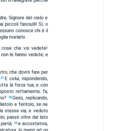
non vi rallegrate perché
adre, Signore del cielo e
 piccoli fanciulli! Sì, o
essuno conosce chi è il
glia rivelarlo.
le cose che voi vedete!
e non le hanno vedute; e
stro, che dovrò fare per
?
E colui, rispondendo,
27
utta la forza tua, e con
isposto rettamente; fa,
imo?
Gesù, replicando,
30
iatolo e feritolo, se ne
la stessa via; e veduto
lo, passò oltre dal lato
 pietà;
e accostatosi,
34
valcatura, lo menò ad un