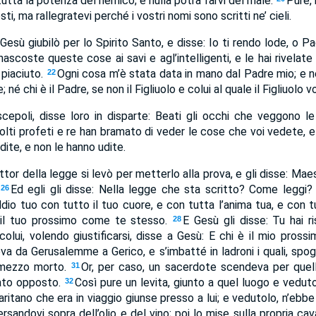
tutta la potenza del nemico; e nulla potrà farvi del male.
Pure, 
osti, ma rallegratevi perché i vostri nomi sono scritti ne’ cieli.
 Gesù giubilò per lo Spirito Santo, e disse: Io ti rendo lode, o P
nascoste queste cose ai savi e agl’intelligenti, e le hai rivelate ai
 piaciuto.
Ogni cosa m’è stata data in mano dal Padre mio; e n
22
; né chi è il Padre, se non il Figliuolo e colui al quale il Figliuolo vo
discepoli, disse loro in disparte: Beati gli occhi che veggono 
olti profeti e re han bramato di veder le cose che voi vedete, 
udite, e non le hanno udite.
tor della legge si levò per metterlo alla prova, e gli disse: Mae
Ed egli gli disse: Nella legge che sta scritto? Come leggi
26
ddio tuo con tutto il tuo cuore, e con tutta l’anima tua, e con t
 il tuo prossimo come te stesso.
E Gesù gli disse: Tu hai r
28
olui, volendo giustificarsi, disse a Gesù: E chi è il mio pross
 da Gerusalemme a Gerico, e s’imbatté in ladroni i quali, spogl
 mezzo morto.
Or, per caso, un sacerdote scendeva per quel
31
lato opposto.
Così pure un levita, giunto a quel luogo e veduto
32
itano che era in viaggio giunse presso a lui; e vedutolo, n’ebbe
ersandovi sopra dell’olio e del vino; poi lo mise sulla propria ca