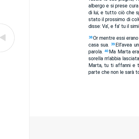
albergo e si prese cura 
di lui; e tutto ciò che 
stato il prossimo di co
disse: Va’, e fa’ tu il sim
Or mentre essi erano 
38
casa sua.
Ell’avea u
39
parola.
Ma Marta era 
40
sorella m’abbia lasciat
Marta, tu ti affanni e 
parte che non le sarà to