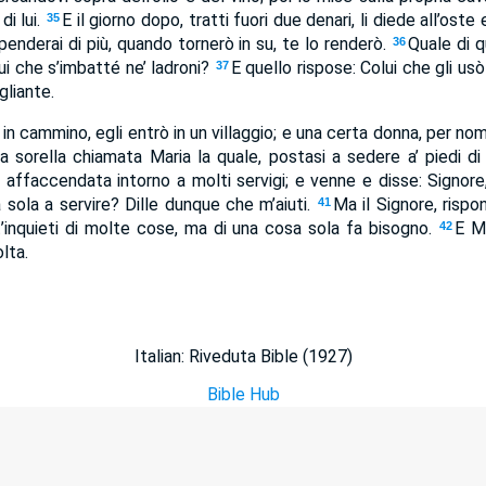
di lui.
E il giorno dopo, tratti fuori due denari, li diede all’oste 
35
spenderai di più, quando tornerò in su, te lo renderò.
Quale di q
36
lui che s’imbatté ne’ ladroni?
E quello rispose: Colui che gli usò
37
igliante.
in cammino, egli entrò in un villaggio; e una certa donna, per nom
na sorella chiamata Maria la quale, postasi a sedere a’ piedi d
affaccendata intorno a molti servigi; e venne e disse: Signore
a sola a servire? Dille dunque che m’aiuti.
Ma il Signore, rispo
41
t’inquieti di molte cose, ma di una cosa sola fa bisogno.
E M
42
lta.
Italian: Riveduta Bible (1927)
Bible Hub