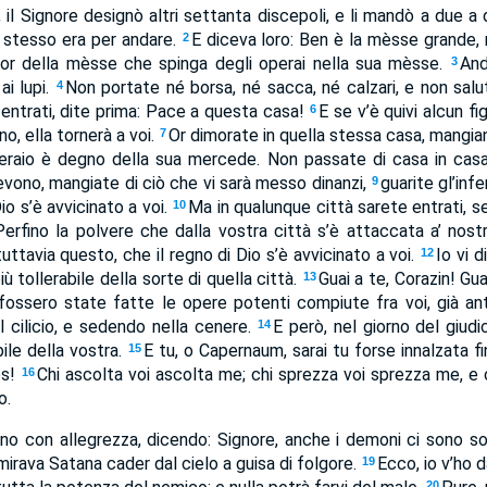
l Signore designò altri settanta discepoli, e li mandò a due a d
i stesso era per andare.
E diceva loro: Ben è la mèsse grande, 
2
nor della mèsse che spinga degli operai nella sua mèsse.
And
3
ai lupi.
Non portate né borsa, né sacca, né calzari, e non salu
4
entrati, dite prima: Pace a questa casa!
E se v’è quivi alcun fi
6
no, ella tornerà a voi.
Or dimorate in quella stessa casa, mangia
7
peraio è degno della sua mercede. Non passate di casa in cas
icevono, mangiate di ciò che vi sarà messo dinanzi,
guarite gl’inf
9
Dio s’è avvicinato a voi.
Ma in qualunque città sarete entrati, se
10
Perfino la polvere che dalla vostra città s’è attaccata a’ nostr
uttavia questo, che il regno di Dio s’è avvicinato a voi.
Io vi d
12
 tollerabile della sorte di quella città.
Guai a te, Corazin! Gu
13
 fossero state fatte le opere potenti compiute fra voi, già a
l cilicio, e sedendo nella cenere.
E però, nel giorno del giudic
14
bile della vostra.
E tu, o Capernaum, sarai tu forse innalzata fi
15
es!
Chi ascolta voi ascolta me; chi sprezza voi sprezza me, e
16
o.
ono con allegrezza, dicendo: Signore, anche i demoni ci sono s
 mirava Satana cader dal cielo a guisa di folgore.
Ecco, io v’ho 
19
20