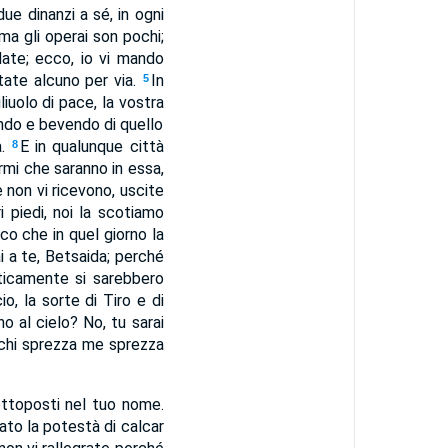
ue dinanzi a sé, in ogni
ma gli operai son pochi;
ate; ecco, io vi mando
tate alcuno per via.
In
5
gliuolo di pace, la vostra
ndo e bevendo di quello
a.
E in qualunque città
8
ermi che saranno in essa,
 non vi ricevono, uscite
i piedi, noi la scotiamo
ico che in quel giorno la
ai a te, Betsaida; perché
nticamente si sarebbero
io, la sorte di Tiro e di
no al cielo? No, tu sarai
 chi sprezza me sprezza
ottoposti nel tuo nome.
dato la potestà di calcar