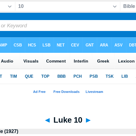
◄
Luke 10
►
le (1927)