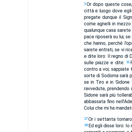
Or dopo queste cose, i
1
città e luogo dove egl
pregate dunque il Sig
come agnelli in mezzo 
qualunque casa sarete 
pace riposerà su lui; se 
che hanno, perché l’o
sarete entrati, se vi r
e dite loro: Il regno di 
sulle piazze e dite:
11
contro a voi; sappiate t
sorte di Sodoma sarà più
se in Tiro e in Sidone
ravvedute, prendendo i
Sidone sarà più tollera
abbassata fino nell’Ad
Colui che mi ha mandat
Or i settanta tornar
17
Ed egli disse loro: Io
18