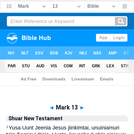
Biblia
>
Shuar New Testament
> Mark 13
◄
Mark 13
►
Shuar New Testament
Yusa Uunt Jeenia Jesus jiinkimtai, unuiniamuri
1