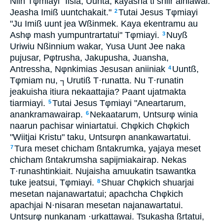
Niin Tφmiayi "Iisia, Uunta, kayasha ti shiir ainiawai.
Jeasha Imiß uuntchakait."
Tutai Jesus Tφmiayi
2
"Ju Imiß uunt jea Wßinmek. Kaya ekentramu au
Ashφ mash yumpuntrartatui" Tφmiayi.
Nuyß
3
Uriwiu Nßinnium wakar, Yusa Uunt Jee naka
pujusar, Pφtrusha, Jakupusha, Juansha,
Antressha, Nφnkimias Jesusan aniiniak
Uuntß,
4
Tφmiam nu, ┐Urutiß T·runatta. Nu T·runatin
jeakuisha itiura nekaattajia? Paant ujatmakta
tiarmiayi.
Tutai Jesus Tφmiayi "Aneartarum,
5
anankramawairap.
Nekaatarum, Untsurφ winia
6
naarun pachisar winiartatui. Chφkich Chφkich
"Wiitjai Kristu" taku, Untsurφn anankawartatui.
Tura meset chicham ßntakrumka, yajaya meset
7
chicham ßntakrumsha sapijmiakairap. Nekas
T·runashtinkiait. Nujaisha amuukatin tsawantka
tuke jeatsui, Tφmiayi.
Shuar Chφkich shuarjai
8
mesetan najanawartatui; apachcha Chφkich
apachjai N·nisaran mesetan najanawartatui.
Untsurφ nunkanam ·urkattawai. Tsukasha ßrtatui,