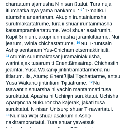
charaatum ajamusha N·nisan ßtatui. Tura nujai
itiurchatka aya yama nankamui.'
`T·maitkui
9
atumsha aneartarum. Akupin iruntainiumsha
surutmakartatrume, tura ii shuar iruntainmasha
katsumpramkartatrume. Wφi shuar asakrumin,
Kapitißnnium, akupniunmasha juramkittiarme. Nui
jearum, Winia chichastatrume.
Nu T·runtsain
10
Ashφ aentsnum Yus-Chicham etsernaktiniaiti.
Atumin surutmaktasar juramainiakuisha,
11
warintiajak tusarum ti Enentßimsairap. Chichastin
jeamtai, Yusa Wakanφ jintintramattarmena nu
titiarum. Iis, Atumφ Enentßijiai Tφchattarme, antsu
Yusa Wakanφ jintintiam Tφtiatrume.
Nu
12
tsawantin shuarsha ni yachin mantamnati tusa
suruktatui. Apasha ni Uchirφn suruktatui. Uchisha
Aparφncha Nukurφncha kajerak, jakati tusa
suruktatui. N·nisan Untsurφ shuar T·rawartatui.
Nuinkia Wφi shuar asakrumin Ashφ
13
nakitramprartatui. Tura shuar yawetsuk