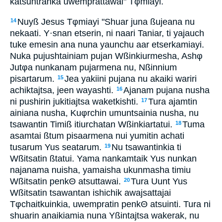
katsuntranka uwemprattawai" Tφmiayi.
Nuyß Jesus Tφmiayi "Shuar juna ßujeana nu
14
nekaati. Y·snan etserin, ni naari Taniar, ti yajauch
tuke emesin ana nuna yaunchu aar etserkamiayi.
Nuka pujushtainiam pujan Wßinkiurmesha, Ashφ
Jutφa nunkanam pujarmena nu, Nßinnium
pisartarum.
Jea yakiini pujana nu akaiki wariri
15
achiktajtsa, jeen wayashti.
Ajanam pujana nusha
16
ni pushirin jukitiajtsa waketkishti.
Tura ajamtin
17
ainiana nusha, Kuφrchin umuntsainia nusha, nu
tsawantin Timiß itiurchatan Wßinkiartatui.
Tuma
18
asamtai ßtum pisaarmena nui yumitin achati
tusarum Yus seatarum.
Nu tsawantinkia ti
19
Wßitsatin ßtatui. Yama nankamtaik Yus nunkan
najanama nuisha, yamaisha ukunmasha timiu
Wßitsatin penkΘ atsuttawai.
Tura Uunt Yus
20
Wßitsatin tsawantan ishichik awajsattajai
Tφchaitkuinkia, uwempratin penkΘ atsuinti. Tura ni
shuarin anaikiamia nuna Yßintajtsa wakerak, nu