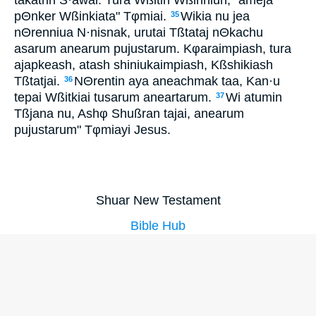
pΘnker Wßinkiata" Tφmiai.
Wikia nu jea
35
nΘrenniua N·nisnak, urutai Tßtataj nΘkachu
asarum anearum pujustarum. Kφaraimpiash, tura
ajapkeash, atash shiniukaimpiash, Kßshikiash
Tßtatjai.
NΘrentin aya aneachmak taa, Kan·u
36
tepai Wßitkiai tusarum aneartarum.
Wi atumin
37
Tßjana nu, Ashφ Shußran tajai, anearum
pujustarum" Tφmiayi Jesus.
Shuar New Testament
Bible Hub