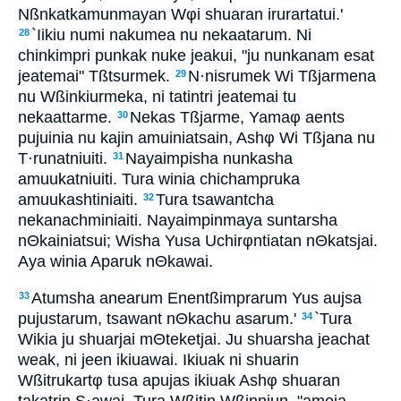
Nßnkatkamunmayan Wφi shuaran irurartatui.'
`Iikiu numi nakumea nu nekaatarum. Ni
28
chinkimpri punkak nuke jeakui, "ju nunkanam esat
jeatemai" Tßtsurmek.
N·nisrumek Wi Tßjarmena
29
nu Wßinkiurmeka, ni tatintri jeatemai tu
nekaattarme.
Nekas Tßjarme, Yamaφ aents
30
pujuinia nu kajin amuiniatsain, Ashφ Wi Tßjana nu
T·runatniuiti.
Nayaimpisha nunkasha
31
amuukatniuiti. Tura winia chichampruka
amuukashtiniaiti.
Tura tsawantcha
32
nekanachminiaiti. Nayaimpinmaya suntarsha
nΘkainiatsui; Wisha Yusa Uchirφntiatan nΘkatsjai.
Aya winia Aparuk nΘkawai.
Atumsha anearum Enentßimprarum Yus aujsa
33
pujustarum, tsawant nΘkachu asarum.'
`Tura
34
Wikia ju shuarjai mΘteketjai. Ju shuarsha jeachat
weak, ni jeen ikiuawai. Ikiuak ni shuarin
Wßitrukartφ tusa apujas ikiuak Ashφ shuaran
takatrin S·awai. Tura Wßitin Wßinniun, "ameja