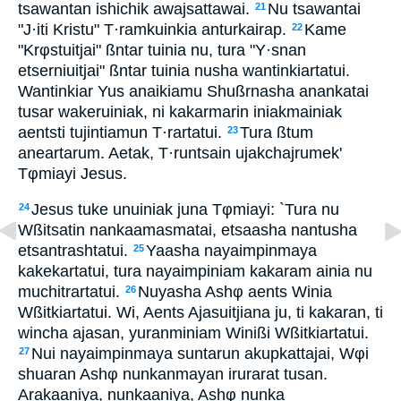
tsawantan ishichik awajsattawai.
Nu tsawantai
21
"J·iti Kristu" T·ramkuinkia anturkairap.
Kame
22
"Krφstuitjai" ßntar tuinia nu, tura "Y·snan
etserniuitjai" ßntar tuinia nusha wantinkiartatui.
Wantinkiar Yus anaikiamu Shußrnasha anankatai
tusar wakeruiniak, ni kakarmarin iniakmainiak
aentsti tujintiamun T·rartatui.
Tura ßtum
23
aneartarum. Aetak, T·runtsain ujakchajrumek'
Tφmiayi Jesus.
Jesus tuke unuiniak juna Tφmiayi: `Tura nu
24
Wßitsatin nankaamasmatai, etsaasha nantusha
etsantrashtatui.
Yaasha nayaimpinmaya
25
kakekartatui, tura nayaimpiniam kakaram ainia nu
muchitrartatui.
Nuyasha Ashφ aents Winia
26
Wßitkiartatui. Wi, Aents Ajasuitjiana ju, ti kakaran, ti
wincha ajasan, yuranminiam Winißi Wßitkiartatui.
Nui nayaimpinmaya suntarun akupkattajai, Wφi
27
shuaran Ashφ nunkanmayan irurarat tusan.
Arakaaniya, nunkaaniya, Ashφ nunka