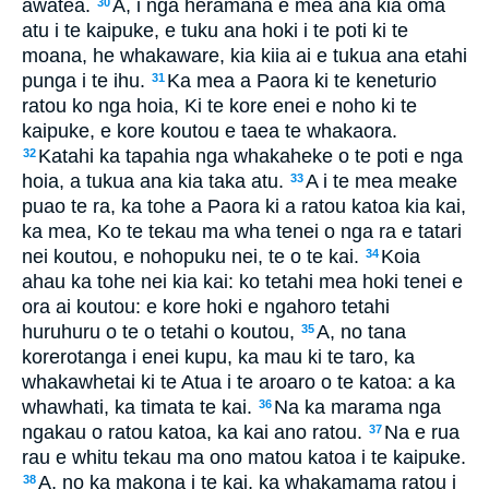
awatea.
A, i nga heramana e mea ana kia oma
30
atu i te kaipuke, e tuku ana hoki i te poti ki te
moana, he whakaware, kia kiia ai e tukua ana etahi
punga i te ihu.
Ka mea a Paora ki te keneturio
31
ratou ko nga hoia, Ki te kore enei e noho ki te
kaipuke, e kore koutou e taea te whakaora.
Katahi ka tapahia nga whakaheke o te poti e nga
32
hoia, a tukua ana kia taka atu.
A i te mea meake
33
puao te ra, ka tohe a Paora ki a ratou katoa kia kai,
ka mea, Ko te tekau ma wha tenei o nga ra e tatari
nei koutou, e nohopuku nei, te o te kai.
Koia
34
ahau ka tohe nei kia kai: ko tetahi mea hoki tenei e
ora ai koutou: e kore hoki e ngahoro tetahi
huruhuru o te o tetahi o koutou,
A, no tana
35
korerotanga i enei kupu, ka mau ki te taro, ka
whakawhetai ki te Atua i te aroaro o te katoa: a ka
whawhati, ka timata te kai.
Na ka marama nga
36
ngakau o ratou katoa, ka kai ano ratou.
Na e rua
37
rau e whitu tekau ma ono matou katoa i te kaipuke.
A, no ka makona i te kai, ka whakamama ratou i
38