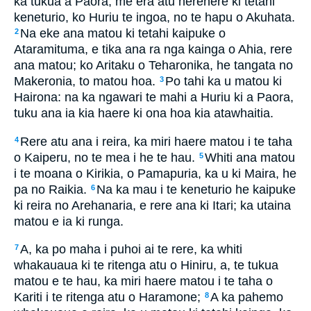
ka tukua a Paora, me era atu herehere ki tetahi
keneturio, ko Huriu te ingoa, no te hapu o Akuhata.
Na eke ana matou ki tetahi kaipuke o
2
Ataramituma, e tika ana ra nga kainga o Ahia, rere
ana matou; ko Aritaku o Teharonika, he tangata no
Makeronia, to matou hoa.
Po tahi ka u matou ki
3
Hairona: na ka ngawari te mahi a Huriu ki a Paora,
tuku ana ia kia haere ki ona hoa kia atawhaitia.
Rere atu ana i reira, ka miri haere matou i te taha
4
o Kaiperu, no te mea i he te hau.
Whiti ana matou
5
i te moana o Kirikia, o Pamapuria, ka u ki Maira, he
pa no Raikia.
Na ka mau i te keneturio he kaipuke
6
ki reira no Arehanaria, e rere ana ki Itari; ka utaina
matou e ia ki runga.
A, ka po maha i puhoi ai te rere, ka whiti
7
whakauaua ki te ritenga atu o Hiniru, a, te tukua
matou e te hau, ka miri haere matou i te taha o
Kariti i te ritenga atu o Haramone;
A ka pahemo
8