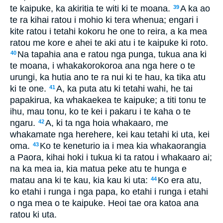
te kaipuke, ka akiritia te witi ki te moana.
A ka ao
39
te ra kihai ratou i mohio ki tera whenua; engari i
kite ratou i tetahi kokoru he one to reira, a ka mea
ratou me kore e ahei te aki atu i te kaipuke ki roto.
Na tapahia ana e ratou nga punga, tukua ana ki
40
te moana, i whakakorokoroa ana nga here o te
urungi, ka hutia ano te ra nui ki te hau, ka tika atu
ki te one.
A, ka puta atu ki tetahi wahi, he tai
41
papakirua, ka whakaekea te kaipuke; a titi tonu te
ihu, mau tonu, ko te kei i pakaru i te kaha o te
ngaru.
A, ki ta nga hoia whakaaro, me
42
whakamate nga herehere, kei kau tetahi ki uta, kei
oma.
Ko te keneturio ia i mea kia whakaorangia
43
a Paora, kihai hoki i tukua ki ta ratou i whakaaro ai;
na ka mea ia, kia matua peke atu te hunga e
matau ana ki te kau, kia kau ki uta:
Ko era atu,
44
ko etahi i runga i nga papa, ko etahi i runga i etahi
o nga mea o te kaipuke. Heoi tae ora katoa ana
ratou ki uta.