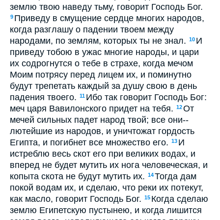
землю твою наведу тьму, говорит Господь Бог.
Приведу в смущение сердце многих народов,
9
когда разглашу о падении твоем между
народами, по землям, которых ты не знал.
И
10
приведу тобою в ужас многие народы, и цари
их содрогнутся о тебе в страхе, когда мечом
Моим потрясу перед лицем их, и поминутно
будут трепетать каждый за душу свою в день
падения твоего.
Ибо так говорит Господь Бог:
11
меч царя Вавилонского придет на тебя.
От
12
мечей сильных падет народ твой; все они--
лютейшие из народов, и уничтожат гордость
Египта, и погибнет все множество его.
И
13
истреблю весь скот его при великих водах, и
вперед не будет мутить их нога человеческая, и
копыта скота не будут мутить их.
Тогда дам
14
покой водам их, и сделаю, что реки их потекут,
как масло, говорит Господь Бог.
Когда сделаю
15
землю Египетскую пустынею, и когда лишится