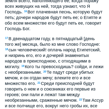
земля всего, наполняющего ее; когда поражу
всех живущих на ней, тогда узнают, что Я
Господь.
Вот плачевная песнь, которую будут
16
петь; дочери народов будут петь ее; о Египте и
обо всем множестве его будут петь ее, говорит
Господь Бог.
В двенадцатом году, в пятнадцатый [день
17
того же] месяца, было ко мне слово Господне:
сын человеческий! оплачь народ Египетский,
18
и низринь его, его и дочерей знаменитых
народов в преисподнюю, с отходящими в
могилу.
Кого ты превосходишь? сойди, и лежи
19
с необрезанными.
Те падут среди убитых
20
мечом, и он отдан мечу; влеките его и все
множество его.
Среди преисподней будут
21
говорить о нем и о союзниках его первые из
героев; они пали и лежат там между
необрезанными, сраженные мечом.
Там Ассур
22
и все полчище его, вокруг него гробы их, все