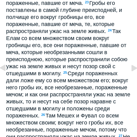
пораженные, павшие от меча.
Гробы его
23
поставлены в самой глубине преисподней, и
полчище его вокруг гробницы его, все
пораженные, павшие от меча, те, которые
распространяли ужас на земле живых.
Так
24
Елам со всем множеством своим вокруг
гробницы его, все они пораженные, павшие от
меча, которые необрезанными сошли в
преисподнюю, которые распространили собою
ужас на земле живых и несут позор свой с
отшедшими в могилу.
Среди пораженных
25
дали ложе ему со всем множеством его; вокруг
него гробы их, все необрезанные, пораженные
мечом; и как они распространяли ужас на земле
живых, то и несут на себе позор наравне с
отшедшими в могилу и положены среди
пораженных.
Там Мешех и Фувал со всем
26
множеством своим; вокруг него гробы их, все
необрезанные, пораженные мечом, потому что
они распространяли ужас на земле живых.
Не
27