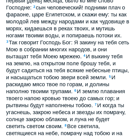
первый [день] месяца, было ко мне слово
Господне:
сын человеческий! подними плач о
2
фараоне, царе Египетском, и скажи ему: ты как
молодой лев между народами и как чудовище в
морях, кидаешься в реках твоих, и мутишь
ногами твоими воды, и попираешь потоки их.
Так говорит Господь Бог: Я закину на тебя сеть
3
Мою в собрании многих народов, и они
вытащат тебя Моею мрежею.
И выкину тебя
4
на землю, на открытом поле брошу тебя, и
будут садиться на тебя всякие небесные птицы,
и насыщаться тобою звери всей земли.
И
5
раскидаю мясо твое по горам, и долины
наполню твоими трупами.
И землю плавания
6
твоего напою кровью твоею до самых гор; и
рытвины будут наполнены тобою.
И когда ты
7
угаснешь, закрою небеса и звезды их помрачу,
солнце закрою облаком, и луна не будет
светить светом своим.
Все светила,
8
светящиеся на небе, помрачу над тобою и на