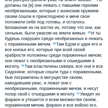
должны ли [и] они лежать с павшими героями
необрезанными, которые с воинским оружием
своим сошли в преисподнюю и мечи свои
положили себе под головы, и осталось
беззаконие их на костях их, потому что они, как
сильные, были ужасом на земле живых.
И ты
28
будешь сокрушен среди необрезанных и лежать
с пораженными мечом.
Там Едом и цари его и
29
все князья его, которые при всей своей
храбрости положены среди пораженных мечом;
они лежат с необрезанными и сошедшими в
могилу.
Там властелины севера, все они и все
30
Сидоняне, которые сошли туда с пораженными,
быв посрамлены в могуществе своем,
наводившем ужас, и лежат они с
необрезанными, пораженными мечом, и несут
позор свой с отшедшими в могилу.
Увидит их
31
фараон и утешится о всем множестве своем,
пораженном мечом, фараон и все войско его,