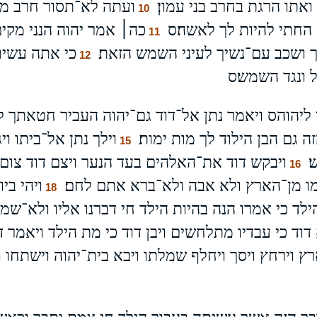
תו הרגת בחרב בני עמון׃
ועתה לא־תסור חרב מב
10
החתי להיות לך לאשה׃ס
כה׀ אמר יהוה הנני מקי
11
ך ושכב עם־נשיך לעיני השמש הזאת׃
כי אתה עשית
12
 ונגד השמש׃ס
ליהוהס ויאמר נתן אל־דוד גם־יהוה העביר חטאתך ל
 גם הבן הילוד לך מות ימות׃
וילך נתן אל־ביתו ו
15
׃
ויבקש דוד את־האלהים בעד הנער ויצם דוד צום ו
16
קימו מן־הארץ ולא אבה ולא־ברא אתם לחם׃
ויהי בי
18
ילד כי אמרו הנה בהיות הילד חי דברנו אליו ולא־שמע
 דוד כי עבדיו מתלחשים ויבן דוד כי מת הילד ויאמר 
ץ וירחץ ויסך ויחלף שמלתו ויבא בית־יהוה וישתחו ו