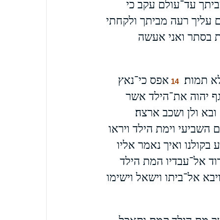
יתך עד־עולם עקב כי
ם עליך רעה מביתך ולקחתי
 בסתר ואני אעשה
א תמות׃
אפס כי־נאץ
14
יגף יהוה את־הילד אשר
בא ולן ושכב ארצה׃
ום השביעי וימת הילד ויראו
 בקולנו ואיך נאמר אליו
דוד אל־עבדיו המת הילד
יבא אל־ביתו וישאל וישימו