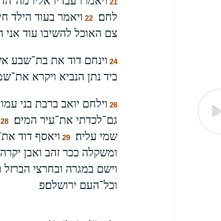
ויאמרו עבדיו אליו מה־ה
21
לחם׃
ויאמר בעוד הילד חי 
22
צם האוכל להשיבו עוד אני הל
וינחם דוד את בת־שבע אשת
24
ביד נתן הנביא ויקרא את־שמו
וילחם יואב ברבת בני עמון
26
גם־לכדתי את־עיר המים׃
28
שמי עליה׃
ויאסף דוד את־
29
ומשקלה ככר זהב ואבן יקרה 
וישם במגרה ובחרצי הברזל וב
וכל־העם ירושלם׃פ