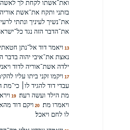
ואת־אשתו לקחת לך לאשה וא
בזתני ותקח את־אשת אוריה 
את־נשיך לעיניך ונתתי לרעי
את־הדבר הזה נגד כל־ישראל
ויאמר דוד אל־נתן חטאתי 
13
נאצת את־איבי יהוה בדבר הזה
ילדה אשת־אוריה לדוד ויאנש
ויקמו זקני ביתו עליו לה
17
עבדי דוד להגיד לו׀ כי־מת ה
מת הילד ועשה רעה׃
וירא
19
ויאמרו מת׃
ויקם דוד מהאר
20
לו לחם ויאכל׃