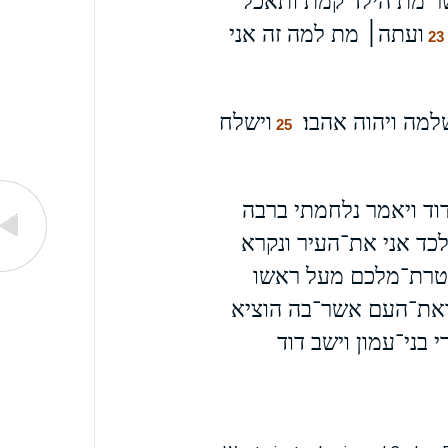
שר מת הילד קמת ותאכל
ועתה׀ מת למה זה אני
23
מה ויהוה אהבו׃
וישלח
25
וד ויאמר נלחמתי ברבה
כד אני את־העיר ונקרא
טרת־מלכם מעל ראשו
את־העם אשר־בה הוציא
בני־עמון וישב דוד