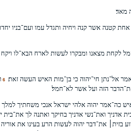
 מאד׃
אחת קטנה אשר קנה ויחיה ותגדל עמו ועם־בניו יחד
חמל לקחת מצאנו ומבקרו לעשות לארח הבא־לו ויק
מר אל־נתן חי־יהוה כי בן־מות האיש העשה זאת׃
ו
6
־הדבר הזה ועל אשר לא־חמל׃
יש כה־אמר יהוה אלהי ישראל אנכי משחתיך למלך ע
ת אדניך ואת־נשי אדניך בחיקך ואתנה לך את־בית 
ע בזית׀ את־דבר יהוה לעשות הרע בעינו את אוריה