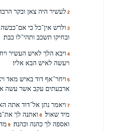
לעשיר היה צאן ובקר הרבה
2
ולרש אין־כל כי אם־כבשה 
3
ובחיקו תשכב ותהי־לו כבת׃
ויבא הלך לאיש העשיר וי
4
ויעשה לאיש הבא אליו׃
ויחר־אף דוד באיש מאד ויא
5
ארבעתים עקב אשר עשה את
ויאמר נתן אל־דוד אתה הא
7
מיד שאול׃
ואתנה לך את־בי
8
ואספה לך כהנה וכהנה׃
מדו
9