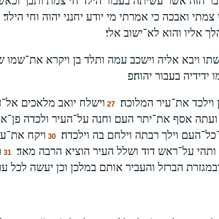
דבר הזה אשר עשיתה בעבור הילד חי צמת ותבך וכא
צמתי ואבכה כי אמרתי מי יודע יחנני יהוה וחי הילד׃
ך אליו והוא לא־ישוב אלי׃
ו ויבא אליה וישכב עמה ותלד בן ויקרא את־שמו של
 ידידיה בעבור יהוה׃פ
 וילכד את־עיר המלוכה׃
וישלח יואב מלאכים אל־ד
27
ועתה אסף את־יתר העם וחנה על־העיר ולכדה פן־אל
כל־העם וילך רבתה וילחם בה וילכדה׃
ויקח את־ע
30
ותהי על־ראש דוד ושלל העיר הוציא הרבה מאד׃
ו
31
מגזרת הברזל והעביר אותם במלכן וכן יעשה לכל ערי 