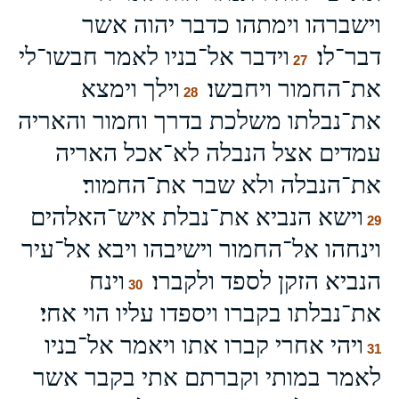
וישברהו וימתהו כדבר יהוה אשר
דבר־לו׃
וידבר אל־בניו לאמר חבשו־לי
27
את־החמור ויחבשו׃
וילך וימצא
28
את־נבלתו משלכת בדרך וחמור והאריה
עמדים אצל הנבלה לא־אכל האריה
את־הנבלה ולא שבר את־החמור׃
וישא הנביא את־נבלת איש־האלהים
29
וינחהו אל־החמור וישיבהו ויבא אל־עיר
הנביא הזקן לספד ולקברו׃
וינח
30
את־נבלתו בקברו ויספדו עליו הוי אחי׃
ויהי אחרי קברו אתו ויאמר אל־בניו
31
לאמר במותי וקברתם אתי בקבר אשר