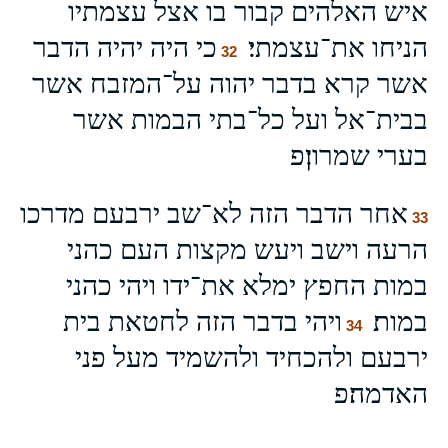
איש האלהים קבור בו אצל עצמתיו
הניחו את־עצמתי׃
כי היה יהיה הדבר
32
אשר קרא בדבר יהוה על־המזבח אשר
בבית־אל ועל כל־בתי הבמות אשר
בערי שמרון׃פ
אחר הדבר הזה לא־שב ירבעם מדרכו
33
הרעה וישב ויעש מקצות העם כהני
במות החפץ ימלא את־ידו ויהי כהני
במות׃
ויהי בדבר הזה לחטאת בית
34
ירבעם ולהכחיד ולהשמיד מעל פני
האדמה׃פ