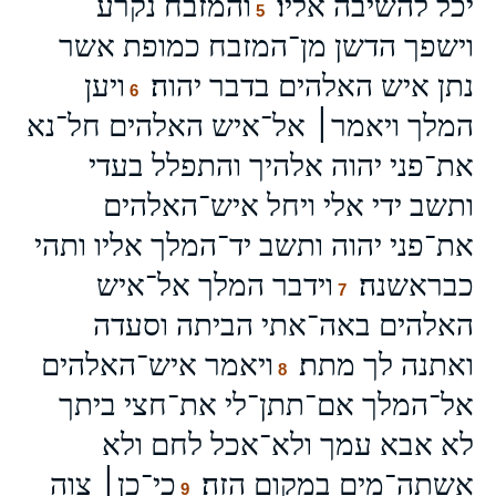
יכל להשיבה אליו׃
והמזבח נקרע
5
וישפך הדשן מן־המזבח כמופת אשר
נתן איש האלהים בדבר יהוה׃
ויען
6
המלך ויאמר׀ אל־איש האלהים חל־נא
את־פני יהוה אלהיך והתפלל בעדי
ותשב ידי אלי ויחל איש־האלהים
את־פני יהוה ותשב יד־המלך אליו ותהי
כבראשנה׃
וידבר המלך אל־איש
7
האלהים באה־אתי הביתה וסעדה
ואתנה לך מתת׃
ויאמר איש־האלהים
8
אל־המלך אם־תתן־לי את־חצי ביתך
לא אבא עמך ולא־אכל לחם ולא
אשתה־מים במקום הזה׃
כי־כן׀ צוה
9