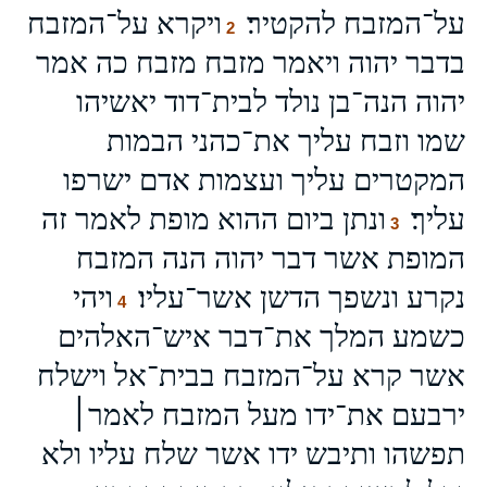
על־המזבח להקטיר׃
ויקרא על־המזבח
2
בדבר יהוה ויאמר מזבח מזבח כה אמר
יהוה הנה־בן נולד לבית־דוד יאשיהו
שמו וזבח עליך את־כהני הבמות
המקטרים עליך ועצמות אדם ישרפו
עליך׃
ונתן ביום ההוא מופת לאמר זה
3
המופת אשר דבר יהוה הנה המזבח
נקרע ונשפך הדשן אשר־עליו׃
ויהי
4
כשמע המלך את־דבר איש־האלהים
אשר קרא על־המזבח בבית־אל וישלח
ירבעם את־ידו מעל המזבח לאמר׀
תפשהו ותיבש ידו אשר שלח עליו ולא