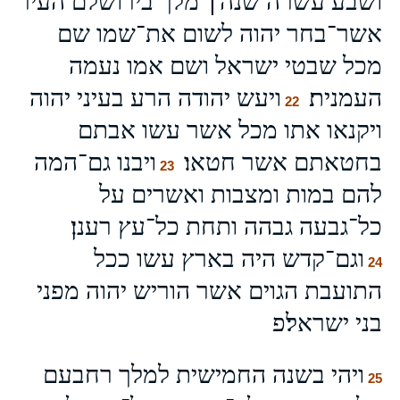
ושבע עשרה שנה׀ מלך בירושלם העיר
אשר־בחר יהוה לשום את־שמו שם
מכל שבטי ישראל ושם אמו נעמה
העמנית׃
ויעש יהודה הרע בעיני יהוה
22
ויקנאו אתו מכל אשר עשו אבתם
בחטאתם אשר חטאו׃
ויבנו גם־המה
23
להם במות ומצבות ואשרים על
כל־גבעה גבהה ותחת כל־עץ רענן׃
וגם־קדש היה בארץ עשו ככל
24
התועבת הגוים אשר הוריש יהוה מפני
בני ישראל׃פ
ויהי בשנה החמישית למלך רחבעם
25