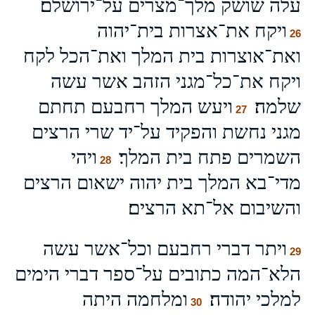
עלה שושק מלך־מצרים על־ירושלם׃
ויקח את־אצרות בית־יהוה
26
ואת־אוצרות בית המלך ואת־הכל לקח
ויקח את־כל־מגני הזהב אשר עשה
שלמה׃
ויעש המלך רחבעם תחתם
27
מגני נחשת והפקיד על־יד שרי הרצים
השמרים פתח בית המלך׃
ויהי
28
מדי־בא המלך בית יהוה ישאום הרצים
והשיבום אל־תא הרצים׃
ויתר דברי רחבעם וכל־אשר עשה
29
הלא־המה כתובים על־ספר דברי הימים
למלכי יהודה׃
ומלחמה היתה
30