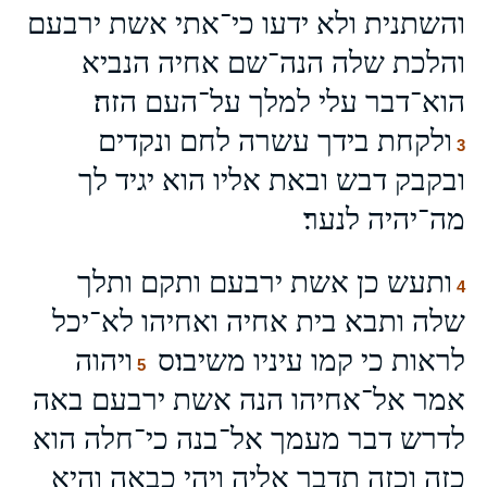
והשתנית ולא ידעו כי־אתי אשת ירבעם
והלכת שלה הנה־שם אחיה הנביא
הוא־דבר עלי למלך על־העם הזה׃
ולקחת בידך עשרה לחם ונקדים
3
ובקבק דבש ובאת אליו הוא יגיד לך
מה־יהיה לנער׃
ותעש כן אשת ירבעם ותקם ותלך
4
שלה ותבא בית אחיה ואחיהו לא־יכל
לראות כי קמו עיניו משיבו׃ס
ויהוה
5
אמר אל־אחיהו הנה אשת ירבעם באה
לדרש דבר מעמך אל־בנה כי־חלה הוא
כזה וכזה תדבר אליה ויהי כבאה והיא