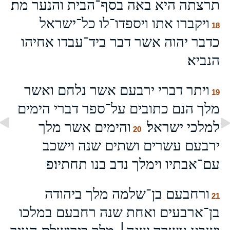
תרצתה היא באה בסף־הבית והנער מת׃
ויקברו אתו ויספדו־לו כל־ישראל
18
כדבר יהוה אשר דבר ביד־עבדו אחיהו
הנביא׃
ויתר דברי ירבעם אשר נלחם ואשר
19
מלך הנם כתובים על־ספר דברי הימים
למלכי ישראל׃
והימים אשר מלך
20
ירבעם עשרים ושתים שנה וישכב
עם־אבתיו וימלך נדב בנו תחתיו׃פ
ורחבעם בן־שלמה מלך ביהודה
21
בן־ארבעים ואחת שנה רחבעם במלכו