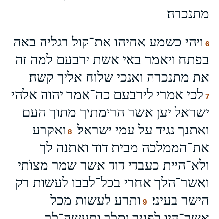
מתנכרה׃
ויהי כשמע אחיהו את־קול רגליה באה
6
בפתח ויאמר באי אשת ירבעם למה זה
את מתנכרה ואנכי שלוח אליך קשה׃
לכי אמרי לירבעם כה־אמר יהוה אלהי
7
ישראל יען אשר הרימתיך מתוך העם
ואתנך נגיד על עמי ישראל׃
ואקרע
8
את־הממלכה מבית דוד ואתנה לך
ולא־היית כעבדי דוד אשר שמר מצוֺתי
ואשר־הלך אחרי בכל־לבבו לעשות רק
הישר בעיני׃
ותרע לעשות מכל
9
אשר־היו לפניך ותלך ותעשה־לך