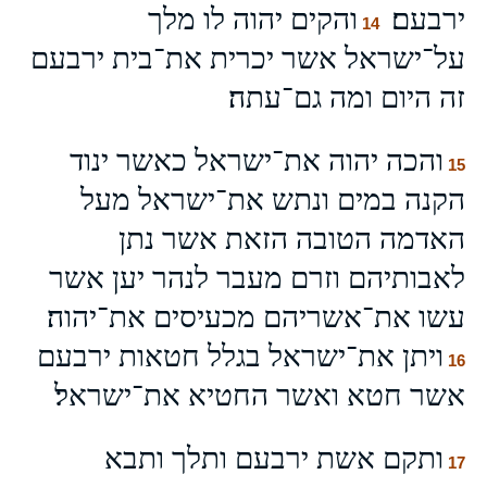
ירבעם׃
והקים יהוה לו מלך
14
על־ישראל אשר יכרית את־בית ירבעם
זה היום ומה גם־עתה׃
והכה יהוה את־ישראל כאשר ינוד
15
הקנה במים ונתש את־ישראל מעל
האדמה הטובה הזאת אשר נתן
לאבותיהם וזרם מעבר לנהר יען אשר
עשו את־אשריהם מכעיסים את־יהוה׃
ויתן את־ישראל בגלל חטאות ירבעם
16
אשר חטא ואשר החטיא את־ישראל׃
ותקם אשת ירבעם ותלך ותבא
17