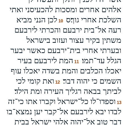
אלהים אחרים ומסכות להכעיסני ואתי
השלכת אחרי גוך׃ס
לכן הנני מביא
10
רעה אל־בית ירבעם והכרתי לירבעם
משתין בקיר עצור ועזוב בישראל
ובערתי אחרי בית־ירבעם כאשר יבער
הגלל עד־תמו׃
המת לירבעם בעיר
11
יאכלו הכלבים והמת בשדה יאכלו עוף
השמים כי יהוה דבר׃
ואת קומי לכי
12
לביתך בבאה רגליך העירה ומת הילד׃
וספדו־לו כל־ישראל וקברו אתו כי־זה
13
לבדו יבא לירבעם אל־קבר יען נמצא־בו
דבר טוב אל־יהוה אלהי ישראל בבית