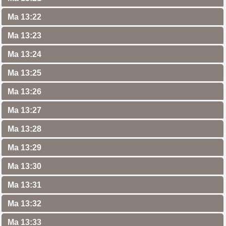
Ma 13:22
Ma 13:23
Ma 13:24
Ma 13:25
Ma 13:26
Ma 13:27
Ma 13:28
Ma 13:29
Ma 13:30
Ma 13:31
Ma 13:32
Ma 13:33