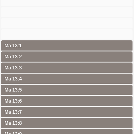
Ma 13:1
Ma 13:2
Ma 13:3
Ma 13:4
Ma 13:5
Ma 13:6
Ma 13:7
Ma 13:8