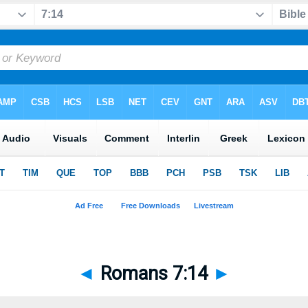
◄
Romans 7:14
►