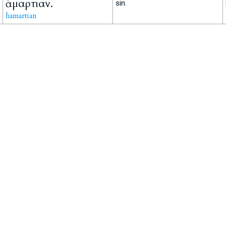
ἁμαρτίαν.
sin.
hamartian