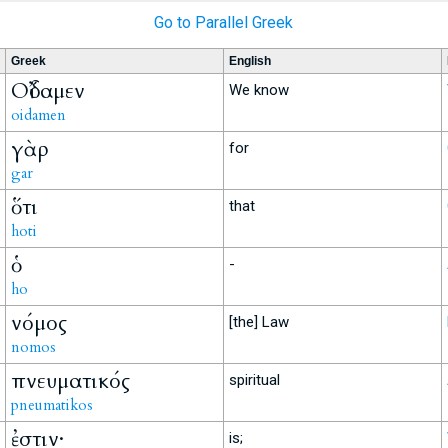
Go to Parallel Greek
Greek
English
Οἴδαμεν
We know
oidamen
γὰρ
for
gar
ὅτι
that
hoti
ὁ
-
ho
νόμος
[the] Law
nomos
πνευματικός
spiritual
pneumatikos
ἐστιν·
is;