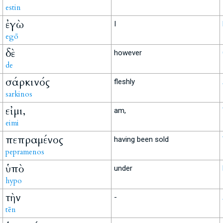
estin
ἐγὼ
I
egō
δὲ
however
de
σάρκινός
fleshly
sarkinos
εἰμι,
am,
eimi
πεπραμένος
having been sold
pepramenos
ὑπὸ
under
hypo
τὴν
-
tēn