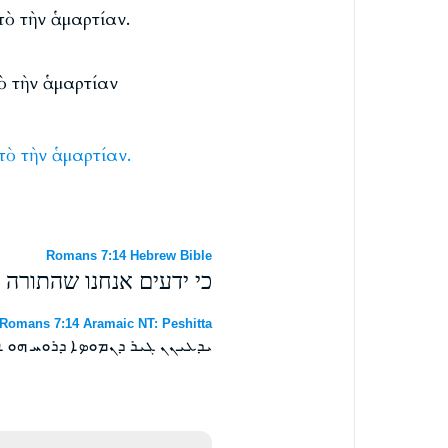
πὸ τὴν ἁμαρτίαν.
ὸ τὴν ἁμαρτίαν
πὸ
τὴν
ἁμαρτίαν.
Romans 7:14 Hebrew Bible
כי ידעים אנחנו שהתורה 
Romans 7:14 Aramaic NT: Peshitta
ܝܕܥܝܢܢ ܓܝܪ ܕܢܡܘܤܐ ܕܪܘܚ ܗܘ ܐ