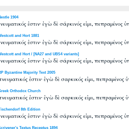
estle 1904
νευματικός ἐστιν· ἐγὼ δὲ σάρκινός εἰμι, πεπραμένος ὑ
stcott and Hort 1881
νευματικός ἐστιν· ἐγὼ δὲ σάρκινός εἰμι, πεπραμένος ὑ
tcott and Hort / [NA27 and UBS4 variants]
νευματικός ἐστιν· ἐγὼ δὲ σάρκινός εἰμι, πεπραμένος ὑ
 Byzantine Majority Text 2005
πνευματικός ἐστιν· ἐγὼ δὲ σαρκικός εἰμι, πεπραμένος ὑ
reek Orthodox Church
πνευματικός ἐστιν· ἐγὼ δὲ σαρκικός εἰμι, πεπραμένος ὑ
schendorf 8th Edition
νευματικός ἐστιν· ἐγὼ δὲ σάρκινός εἰμι, πεπραμένος ὑ
rivener's Textus Receptus 1894