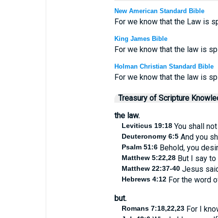
New American Standard Bible
For we know that the Law is spi
King James Bible
For we know that the law is spir
Holman Christian Standard Bible
For we know that the law is spir
Treasury of Scripture Knowl
the law.
Leviticus 19:18
You shall not
Deuteronomy 6:5
And you sha
Psalm 51:6
Behold, you desire
Matthew 5:22,28
But I say to
Matthew 22:37-40
Jesus said 
Hebrews 4:12
For the word of
but.
Romans 7:18,22,23
For I know