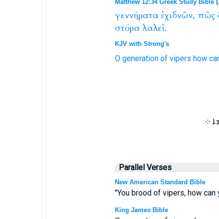
Matthew 12:34 Greek Study Bible
(
γεννήματα
ἐχιδνῶν,
πῶς
στόμα
λαλεῖ.
KJV with Strong's
O generation
of vipers
how
ca
ܐ ܀
Parallel Verses
New American Standard Bible
"You brood of vipers, how can y
King James Bible