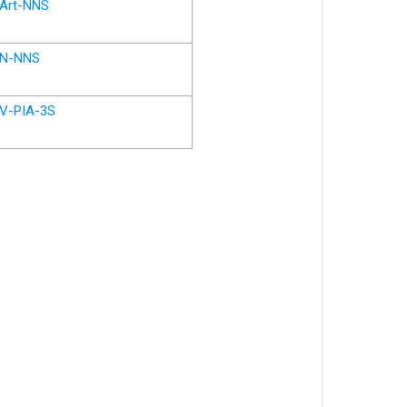
Art-NNS
N-NNS
V-PIA-3S