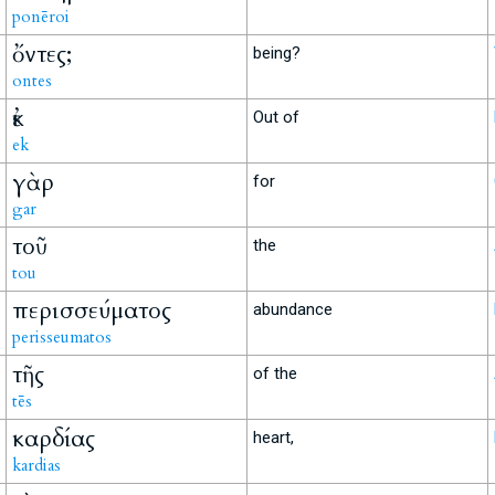
ponēroi
ὄντες;
being?
ontes
ἐκ
Out of
ek
γὰρ
for
gar
τοῦ
the
tou
περισσεύματος
abundance
perisseumatos
τῆς
of the
tēs
καρδίας
heart,
kardias