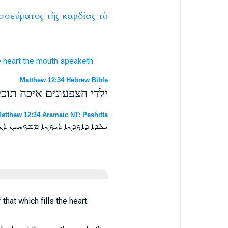
σσεύματος
τῆς
καρδίας
τὸ
e heart
the mouth
speaketh
Matthew 12:34 Hebrew Bible
ילדי הצפעונים איכה תוכ
atthew 12:34 Aramaic NT: Peshitta
ܝܠܕܐ ܕܐܟܕܢܐ ܐܝܟܢܐ ܡܫܟܚܝܢ ܐ
hat which fills the heart.