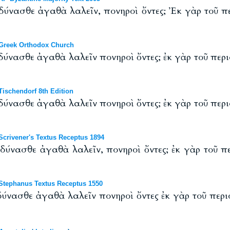
δύνασθε ἀγαθὰ λαλεῖν, πονηροὶ ὄντες; Ἐκ γὰρ τοῦ π
Greek Orthodox Church
δύνασθε ἀγαθὰ λαλεῖν πονηροὶ ὄντες; ἐκ γὰρ τοῦ περι
ischendorf 8th Edition
δύνασθε ἀγαθὰ λαλεῖν πονηροὶ ὄντες; ἐκ γὰρ τοῦ περι
crivener's Textus Receptus 1894
δύνασθε ἀγαθὰ λαλεῖν, πονηροὶ ὄντες; ἐκ γὰρ τοῦ π
tephanus Textus Receptus 1550
ύνασθε ἀγαθὰ λαλεῖν πονηροὶ ὄντες ἐκ γὰρ τοῦ περι