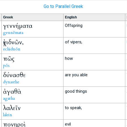
Go to Parallel Greek
Greek
English
γεννήματα
Offspring
gennēmata
ἐχιδνῶν,
of vipers,
echidnōn
πῶς
how
pōs
δύνασθε
are you able
dynasthe
ἀγαθὰ
good things
agatha
λαλεῖν
to speak,
lalein
πονηροὶ
evil