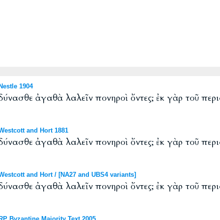
estle 1904
δύνασθε ἀγαθὰ λαλεῖν πονηροὶ ὄντες; ἐκ γὰρ τοῦ περι
estcott and Hort 1881
δύνασθε ἀγαθὰ λαλεῖν πονηροὶ ὄντες; ἐκ γὰρ τοῦ περι
stcott and Hort / [NA27 and UBS4 variants]
δύνασθε ἀγαθὰ λαλεῖν πονηροὶ ὄντες; ἐκ γὰρ τοῦ περι
P Byzantine Majority Text 2005