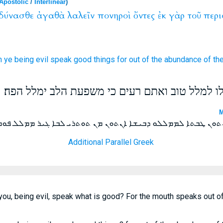
Apostolic
/
Interlinear
)
δύνασθε
ἀγαθὰ
λαλεῖν
πονηροὶ
ὄντες
ἐκ
γὰρ
τοῦ
περι
n ye
being
evil
speak
good things
for
out of
the abundance
of th
לו למלל טוב ואתם רעים כי משפעת הלב ימלל הפה׃
M
ܢܬܘܢ ܛܒܬܐ ܠܡܡܠܠܘ ܕܒܝܫܐ ܐܢܬܘܢ ܡܢ ܬܘܬܪܝ ܠܒܐ ܓܝܪ ܡܡܠܠ ܦܘܡ
Additional Parallel Greek
ou, being evil, speak what is good? For the mouth speaks out of t