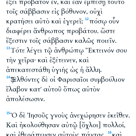
ἕξει πρόβατον ἕν, καὶ ἐὰν ἐμπέσῃ τοῦτο
τοῖς σάββασιν εἰς βόθυνον, οὐχὶ
κρατήσει αὐτὸ καὶ ἐγερεῖ;
πόσῳ οὖν
12
διαφέρει ἄνθρωπος προβάτου. ὥστε
ἔξεστιν τοῖς σάββασιν καλῶς ποιεῖν.
Τότε λέγει τῷ ἀνθρώπῳ Ἔκτεινόν σου
13
τὴν χεῖρα· καὶ ἐξέτεινεν, καὶ
ἀπεκατεστάθη ὑγιὴς ὡς ἡ ἄλλη.
Ἐξελθόντες δὲ οἱ Φαρισαῖοι συμβούλιον
14
ἔλαβον κατ' αὐτοῦ ὅπως αὐτὸν
ἀπολέσωσιν.
Ὁ δὲ Ἰησοῦς γνοὺς ἀνεχώρησεν ἐκεῖθεν.
15
Καὶ ἠκολούθησαν αὐτῷ [ὄχλοι] πολλοί,
καὶ ἐθεράπευσεν αὐτοὺς πάντας,
καὶ
16