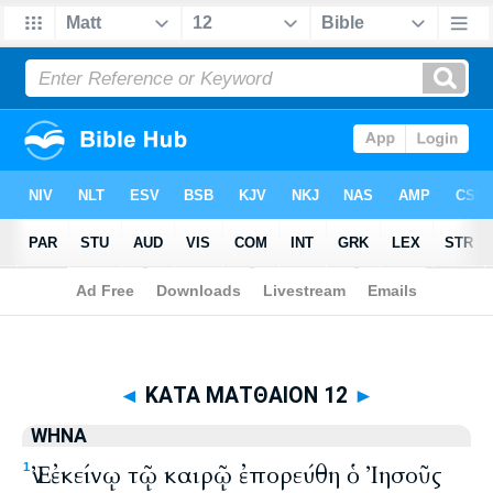
Biblia
>
WHNA
> ΚΑΤΑ ΜΑΤΘΑΙΟΝ 12
◄
ΚΑΤΑ ΜΑΤΘΑΙΟΝ 12
►
WHNA
Ἐν ἐκείνῳ τῷ καιρῷ ἐπορεύθη ὁ Ἰησοῦς
1