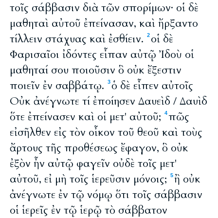
τοῖς σάββασιν διὰ τῶν σπορίμων· οἱ δὲ
μαθηταὶ αὐτοῦ ἐπείνασαν, καὶ ἤρξαντο
τίλλειν στάχυας καὶ ἐσθίειν.
οἱ δὲ
2
Φαρισαῖοι ἰδόντες εἶπαν αὐτῷ Ἰδοὺ οἱ
μαθηταί σου ποιοῦσιν ὃ οὐκ ἔξεστιν
ποιεῖν ἐν σαββάτῳ.
ὁ δὲ εἶπεν αὐτοῖς
3
Οὐκ ἀνέγνωτε τί ἐποίησεν Δαυεὶδ / Δαυὶδ
ὅτε ἐπείνασεν καὶ οἱ μετ' αὐτοῦ;
πῶς
4
εἰσῆλθεν εἰς τὸν οἶκον τοῦ θεοῦ καὶ τοὺς
ἄρτους τῆς προθέσεως ἔφαγον, ὃ οὐκ
ἐξὸν ἦν αὐτῷ φαγεῖν οὐδὲ τοῖς μετ'
αὐτοῦ, εἰ μὴ τοῖς ἱερεῦσιν μόνοις;
ἢ οὐκ
5
ἀνέγνωτε ἐν τῷ νόμῳ ὅτι τοῖς σάββασιν
οἱ ἱερεῖς ἐν τῷ ἱερῷ τὸ σάββατον