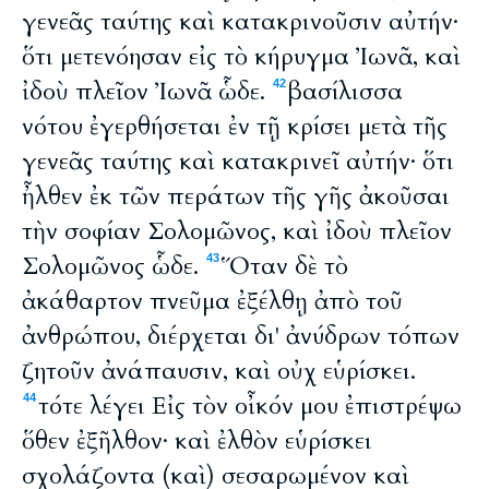
γενεᾶς ταύτης καὶ κατακρινοῦσιν αὐτήν·
ὅτι μετενόησαν εἰς τὸ κήρυγμα Ἰωνᾶ, καὶ
ἰδοὺ πλεῖον Ἰωνᾶ ὧδε.
βασίλισσα
42
νότου ἐγερθήσεται ἐν τῇ κρίσει μετὰ τῆς
γενεᾶς ταύτης καὶ κατακρινεῖ αὐτήν· ὅτι
ἦλθεν ἐκ τῶν περάτων τῆς γῆς ἀκοῦσαι
τὴν σοφίαν Σολομῶνος, καὶ ἰδοὺ πλεῖον
Σολομῶνος ὧδε.
Ὅταν δὲ τὸ
43
ἀκάθαρτον πνεῦμα ἐξέλθῃ ἀπὸ τοῦ
ἀνθρώπου, διέρχεται δι' ἀνύδρων τόπων
ζητοῦν ἀνάπαυσιν, καὶ οὐχ εὑρίσκει.
τότε λέγει Εἰς τὸν οἶκόν μου ἐπιστρέψω
44
ὅθεν ἐξῆλθον· καὶ ἐλθὸν εὑρίσκει
σχολάζοντα (καὶ) σεσαρωμένον καὶ