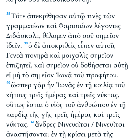
Τότε ἀπεκρίθησαν αὐτῷ τινὲς τῶν
38
γραμματέων καὶ Φαρισαίων λέγοντες
Διδάσκαλε, θέλομεν ἀπὸ σοῦ σημεῖον
ἰδεῖν.
ὁ δὲ ἀποκριθεὶς εἶπεν αὐτοῖς
39
Γενεὰ πονηρὰ καὶ μοιχαλὶς σημεῖον
ἐπιζητεῖ, καὶ σημεῖον οὐ δοθήσεται αὐτῇ
εἰ μὴ τὸ σημεῖον Ἰωνᾶ τοῦ προφήτου.
ὥσπερ γὰρ ἦν Ἰωνᾶς ἐν τῇ κοιλίᾳ τοῦ
40
κήτους τρεῖς ἡμέρας καὶ τρεῖς νύκτας,
οὕτως ἔσται ὁ υἱὸς τοῦ ἀνθρώπου ἐν τῇ
καρδίᾳ τῆς γῆς τρεῖς ἡμέρας καὶ τρεῖς
νύκτας.
ἄνδρες Νινευεῖται / Νινευῖται
41
ἀναστήσονται ἐν τῇ κρίσει μετὰ τῆς