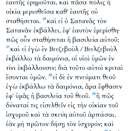
ἑαυτῆς ἐρημοῦται, καὶ πᾶσα πόλις ἢ
οἰκία μερισθεῖσα καθ' ἑαυτῆς οὐ
σταθήσεται.
καὶ εἰ ὁ Σατανᾶς τὸν
26
Σατανᾶν ἐκβάλλει, ἐφ' ἑαυτὸν ἐμερίσθη·
πῶς οὖν σταθήσεται ἡ βασιλεία αὐτοῦ;
καὶ εἰ ἐγὼ ἐν Βεεζεβοὺλ / Βεελζεβοὺλ
27
ἐκβάλλω τὰ δαιμόνια, οἱ υἱοὶ ὑμῶν ἐν
τίνι ἐκβάλλουσιν; διὰ τοῦτο αὐτοὶ κριταὶ
ἔσονται ὑμῶν.
εἰ δὲ ἐν πνεύματι θεοῦ
28
ἐγὼ ἐκβάλλω τὰ δαιμόνια, ἄρα ἔφθασεν
ἐφ' ὑμᾶς ἡ βασιλεία τοῦ θεοῦ.
ἢ πῶς
29
δύναταί τις εἰσελθεῖν εἰς τὴν οἰκίαν τοῦ
ἰσχυροῦ καὶ τὰ σκεύη αὐτοῦ ἁρπάσαι,
ἐὰν μὴ πρῶτον δήσῃ τὸν ἰσχυρόν; καὶ