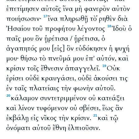
ἐπετίμησεν αὐτοῖς ἵνα μὴ φανερὸν αὐτὸν
ποιήσωσιν·
ἵνα πληρωθῇ τὸ ῥηθὲν διὰ
17
Ἠσαίου τοῦ προφήτου λέγοντος
Ἰδοὺ ὁ
18
παῖς μου ὃν ᾑρέτισα / ᾑρέτισα, ὁ
ἀγαπητός μου [εἰς] ὃν εὐδόκησεν ἡ ψυχή
μου· θήσω τὸ πνεῦμά μου ἐπ' αὐτόν, καὶ
κρίσιν τοῖς ἔθνεσιν ἀπαγγελεῖ.
Οὐκ
19
ἐρίσει οὐδὲ κραυγάσει, οὐδὲ ἀκούσει τις
ἐν ταῖς πλατείαις τὴν φωνὴν αὐτοῦ.
κάλαμον συντετριμμένον οὐ κατεάξει
20
καὶ λίνον τυφόμενον οὐ σβέσει, ἕως ἂν
ἐκβάλῃ εἰς νῖκος τὴν κρίσιν.
καὶ τῷ
21
ὀνόματι αὐτοῦ ἔθνη ἐλπιοῦσιν.