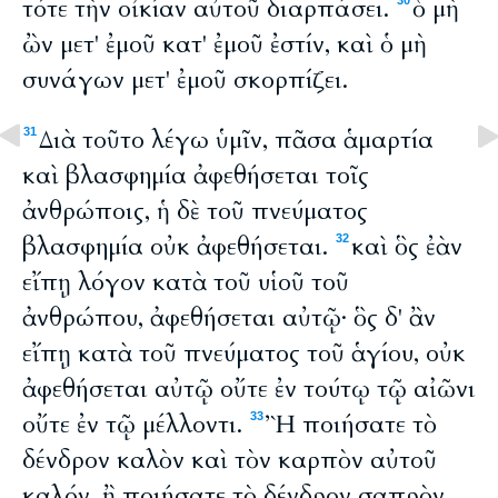
τότε τὴν οἰκίαν αὐτοῦ διαρπάσει.
ὁ μὴ
30
ὢν μετ' ἐμοῦ κατ' ἐμοῦ ἐστίν, καὶ ὁ μὴ
συνάγων μετ' ἐμοῦ σκορπίζει.
Διὰ τοῦτο λέγω ὑμῖν, πᾶσα ἁμαρτία
31
καὶ βλασφημία ἀφεθήσεται τοῖς
ἀνθρώποις, ἡ δὲ τοῦ πνεύματος
βλασφημία οὐκ ἀφεθήσεται.
καὶ ὃς ἐὰν
32
εἴπῃ λόγον κατὰ τοῦ υἱοῦ τοῦ
ἀνθρώπου, ἀφεθήσεται αὐτῷ· ὃς δ' ἂν
εἴπῃ κατὰ τοῦ πνεύματος τοῦ ἁγίου, οὐκ
ἀφεθήσεται αὐτῷ οὔτε ἐν τούτῳ τῷ αἰῶνι
οὔτε ἐν τῷ μέλλοντι.
Ἢ ποιήσατε τὸ
33
δένδρον καλὸν καὶ τὸν καρπὸν αὐτοῦ
καλόν, ἢ ποιήσατε τὸ δένδρον σαπρὸν