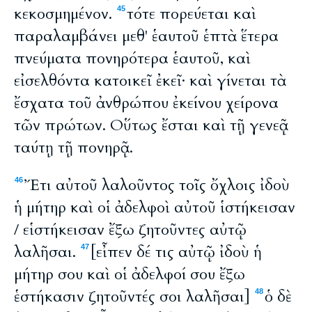
κεκοσμημένον.
τότε πορεύεται καὶ
45
παραλαμβάνει μεθ' ἑαυτοῦ ἑπτὰ ἕτερα
πνεύματα πονηρότερα ἑαυτοῦ, καὶ
εἰσελθόντα κατοικεῖ ἐκεῖ· καὶ γίνεται τὰ
ἔσχατα τοῦ ἀνθρώπου ἐκείνου χείρονα
τῶν πρώτων. Οὕτως ἔσται καὶ τῇ γενεᾷ
ταύτῃ τῇ πονηρᾷ.
Ἔτι αὐτοῦ λαλοῦντος τοῖς ὄχλοις ἰδοὺ
46
ἡ μήτηρ καὶ οἱ ἀδελφοὶ αὐτοῦ ἱστήκεισαν
/ εἱστήκεισαν ἔξω ζητοῦντες αὐτῷ
λαλῆσαι.
[εἶπεν δέ τις αὐτῷ ἰδοὺ ἡ
47
μήτηρ σου καὶ οἱ ἀδελφοί σου ἔξω
ἑστήκασιν ζητοῦντές σοι λαλῆσαι]
ὁ δὲ
48