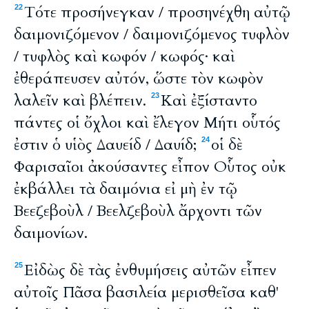
Τότε προσήνεγκαν / προσηνέχθη αὐτῷ
22
δαιμονιζόμενον / δαιμονιζόμενος τυφλὸν
/ τυφλὸς καὶ κωφόν / κωφός· καὶ
ἐθεράπευσεν αὐτόν, ὥστε τὸν κωφὸν
λαλεῖν καὶ βλέπειν.
Καὶ ἐξίσταντο
23
πάντες οἱ ὄχλοι καὶ ἔλεγον Μήτι οὗτός
ἐστιν ὁ υἱὸς Δαυείδ / Δαυίδ;
οἱ δὲ
24
Φαρισαῖοι ἀκούσαντες εἶπον Οὗτος οὐκ
ἐκβάλλει τὰ δαιμόνια εἰ μὴ ἐν τῷ
Βεεζεβοὺλ / Βεελζεβοὺλ ἄρχοντι τῶν
δαιμονίων.
Εἰδὼς δὲ τὰς ἐνθυμήσεις αὐτῶν εἶπεν
25
αὐτοῖς Πᾶσα βασιλεία μερισθεῖσα καθ'