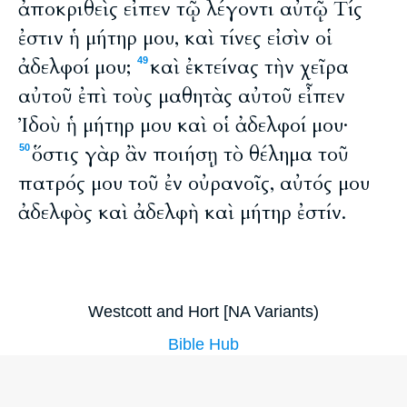
ἀποκριθεὶς εἶπεν τῷ λέγοντι αὐτῷ Τίς
ἐστιν ἡ μήτηρ μου, καὶ τίνες εἰσὶν οἱ
ἀδελφοί μου;
καὶ ἐκτείνας τὴν χεῖρα
49
αὐτοῦ ἐπὶ τοὺς μαθητὰς αὐτοῦ εἶπεν
Ἰδοὺ ἡ μήτηρ μου καὶ οἱ ἀδελφοί μου·
ὅστις γὰρ ἂν ποιήσῃ τὸ θέλημα τοῦ
50
πατρός μου τοῦ ἐν οὐρανοῖς, αὐτός μου
ἀδελφὸς καὶ ἀδελφὴ καὶ μήτηρ ἐστίν.
Westcott and Hort [NA Variants)
Bible Hub