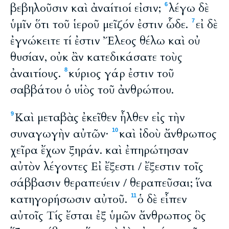
βεβηλοῦσιν καὶ ἀναίτιοί εἰσιν;
λέγω δὲ
6
ὑμῖν ὅτι τοῦ ἱεροῦ μεῖζόν ἐστιν ὧδε.
εἰ δὲ
7
ἐγνώκειτε τί ἐστιν Ἔλεος θέλω καὶ οὐ
θυσίαν, οὐκ ἂν κατεδικάσατε τοὺς
ἀναιτίους.
κύριος γάρ ἐστιν τοῦ
8
σαββάτου ὁ υἱὸς τοῦ ἀνθρώπου.
Καὶ μεταβὰς ἐκεῖθεν ἦλθεν εἰς τὴν
9
συναγωγὴν αὐτῶν·
καὶ ἰδοὺ ἄνθρωπος
10
χεῖρα ἔχων ξηράν. καὶ ἐπηρώτησαν
αὐτὸν λέγοντες Εἰ ἔξεστι / ἔξεστιν τοῖς
σάββασιν θεραπεύειν / θεραπεῦσαι; ἵνα
κατηγορήσωσιν αὐτοῦ.
ὁ δὲ εἶπεν
11
αὐτοῖς Τίς ἔσται ἐξ ὑμῶν ἄνθρωπος ὃς