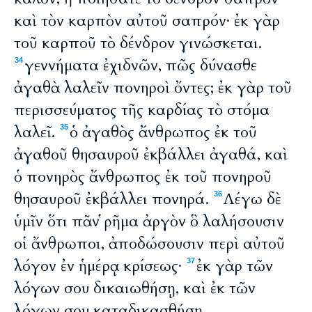
καὶ τὸν καρπὸν αὐτοῦ σαπρόν· ἐκ γὰρ
τοῦ καρποῦ τὸ δένδρον γινώσκεται.
γεννήματα ἐχιδνῶν, πῶς δύνασθε
34
ἀγαθὰ λαλεῖν πονηροὶ ὄντες; ἐκ γὰρ τοῦ
περισσεύματος τῆς καρδίας τὸ στόμα
λαλεῖ.
ὁ ἀγαθὸς ἄνθρωπος ἐκ τοῦ
35
ἀγαθοῦ θησαυροῦ ἐκβάλλει ἀγαθά, καὶ
ὁ πονηρὸς ἄνθρωπος ἐκ τοῦ πονηροῦ
θησαυροῦ ἐκβάλλει πονηρά.
Λέγω δὲ
36
ὑμῖν ὅτι πᾶν ῥῆμα ἀργὸν ὃ λαλήσουσιν
οἱ ἄνθρωποι, ἀποδώσουσιν περὶ αὐτοῦ
λόγον ἐν ἡμέρᾳ κρίσεως·
ἐκ γὰρ τῶν
37
λόγων σου δικαιωθήσῃ, καὶ ἐκ τῶν
λόγων σου καταδικασθήσῃ.