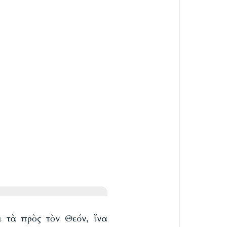
 τὰ πρὸς τὸν Θεόν, ἵνα