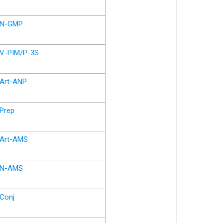
N-GMP
V-PIM/P-3S
Art-ANP
Prep
Art-AMS
N-AMS
Conj