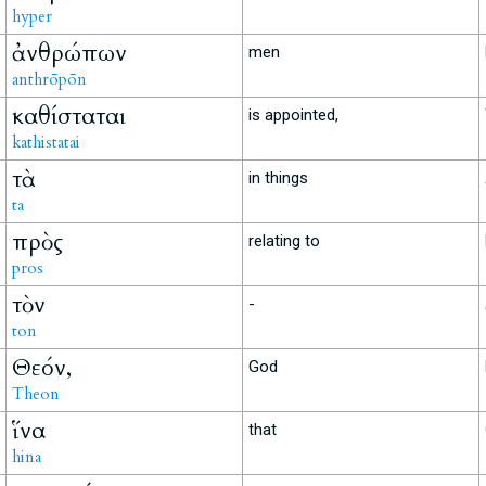
hyper
ἀνθρώπων
men
anthrōpōn
καθίσταται
is appointed,
kathistatai
τὰ
in things
ta
πρὸς
relating to
pros
τὸν
-
ton
Θεόν,
God
Theon
ἵνα
that
hina