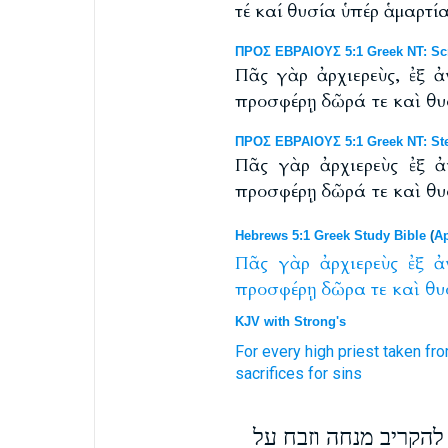
τέ καί θυσία ὑπέρ ἁμαρτί
ΠΡΟΣ ΕΒΡΑΙΟΥΣ 5:1 Greek NT: Scr
Πᾶς γὰρ ἀρχιερεὺς, ἐξ 
προσφέρῃ δῶρά τε καὶ θυ
ΠΡΟΣ ΕΒΡΑΙΟΥΣ 5:1 Greek NT: Ste
Πᾶς γὰρ ἀρχιερεὺς ἐξ 
προσφέρῃ δῶρά τε καὶ θυ
Hebrews 5:1 Greek Study Bible
(
Ap
Πᾶς
γὰρ
ἀρχιερεὺς
ἐξ
ἀ
προσφέρῃ
δῶρα
τε
καὶ
θυ
KJV with Strong's
For
every
high priest
taken
fr
sacrifices
for
sins
 להקריב מנחה וזבח על