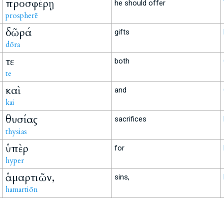
προσφέρῃ
he should offer
prospherē
δῶρά
gifts
dōra
τε
both
te
καὶ
and
kai
θυσίας
sacrifices
thysias
ὑπὲρ
for
hyper
ἁμαρτιῶν,
sins,
hamartiōn