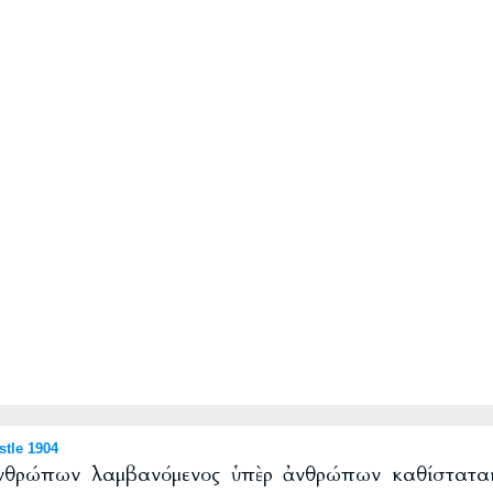
tle 1904
ἀνθρώπων λαμβανόμενος ὑπὲρ ἀνθρώπων καθίσταται