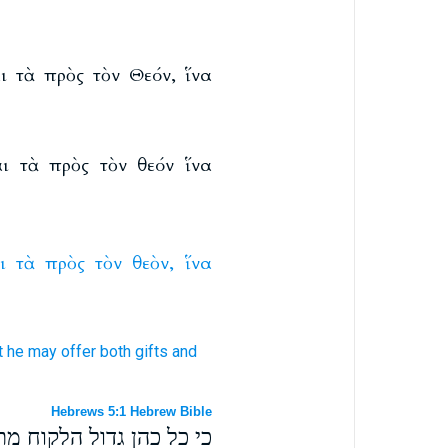
ι τὰ πρὸς τὸν Θεόν, ἵνα
ι τὰ πρὸς τὸν θεόν ἵνα
ι
τὰ
πρὸς
τὸν
θεὸν,
ἵνα
t
he may offer
both
gifts
and
Hebrews 5:1 Hebrew Bible
כי כל כהן גדול הלקוח מת