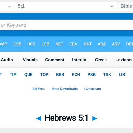
◄
Hebrews 5:1
►