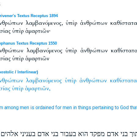
α
ivener's Textus Receptus 1894
ἀνθρώπων λαμβανόμενος, ὑπὲρ ἀνθρώπων καθίστατα
σίας ὑπὲρ ἁμαρτιῶν·
phanus Textus Receptus 1550
ἀνθρώπων λαμβανόμενος ὑπὲρ ἀνθρώπων καθίστατα
σίας ὑπὲρ ἁμαρτιῶν
ostolic
/
Interlinear
)
νθρώπων
λαμβανόμενος
ὑπὲρ
ἀνθρώπων
καθίστατα
σίας
ὑπὲρ
ἁμαρτιῶν,
om among
men
is ordained
for
men
in things pertaining to
God
tha
וך בני אדם מפקד הוא בעבור בני אדם בעניני אלהים