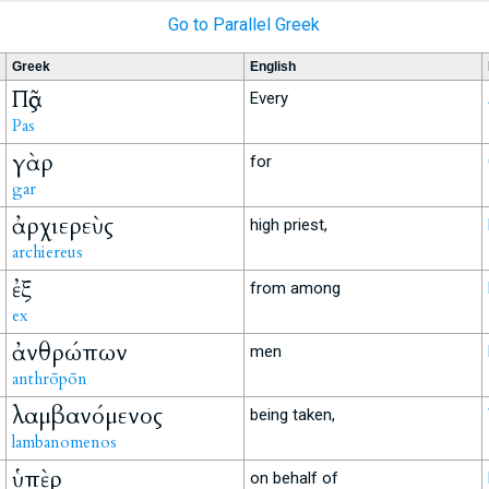
Go to Parallel Greek
Greek
English
Πᾶς
Every
Pas
γὰρ
for
gar
ἀρχιερεὺς
high priest,
archiereus
ἐξ
from among
ex
ἀνθρώπων
men
anthrōpōn
λαμβανόμενος
being taken,
lambanomenos
ὑπὲρ
on behalf of