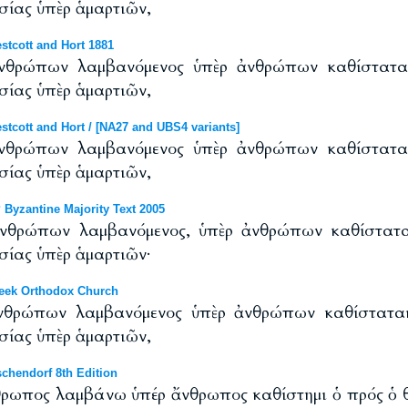
σίας ὑπὲρ ἁμαρτιῶν,
tcott and Hort 1881
ἀνθρώπων λαμβανόμενος ὑπὲρ ἀνθρώπων καθίσταται
σίας ὑπὲρ ἁμαρτιῶν,
cott and Hort / [NA27 and UBS4 variants]
ἀνθρώπων λαμβανόμενος ὑπὲρ ἀνθρώπων καθίσταται
σίας ὑπὲρ ἁμαρτιῶν,
Byzantine Majority Text 2005
ἀνθρώπων λαμβανόμενος, ὑπὲρ ἀνθρώπων καθίστατα
σίας ὑπὲρ ἁμαρτιῶν·
eek Orthodox Church
ἀνθρώπων λαμβανόμενος ὑπὲρ ἀνθρώπων καθίσταται
σίας ὑπὲρ ἁμαρτιῶν,
chendorf 8th Edition
νθρωπος λαμβάνω ὑπέρ ἄνθρωπος καθίστημι ὁ πρός ὁ 